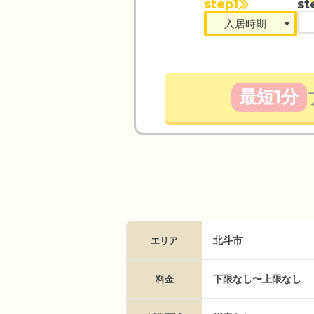
step1
st
最短1分
北斗市
エリア
下限なし〜上限なし
料金