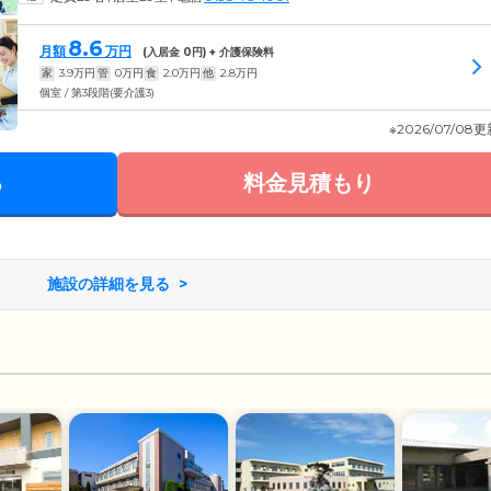
8.6
月額
万円
(入居金
0
円) + 介護保険料
家
3.9
万円
管
0
万円
食
2.0
万円
他
2.8
万円
個室 / 第3段階(要介護3)
※2026/07/08
る
料金見積もり
施設の詳細を見る