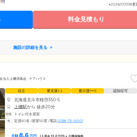
※2026/07/08
る
料金見積もり
施設の詳細を見る
祉法人上磯清風会
ケアハウス
自立
要支援1•2
要介護1〜5
認知症可
北海道北斗市桜岱350-5
上磯駅
から 徒歩20分
トイレ付き居室
定員50名
/
居室50室
/
電話
0138-73-0001
8.6
月額
万円
(入居金
13.0
万円) + 介護保険料