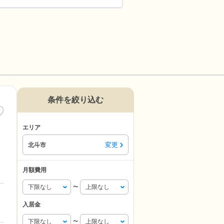
条件を絞り込む
エリア
変更
北斗市
月額費用
〜
入居金
〜