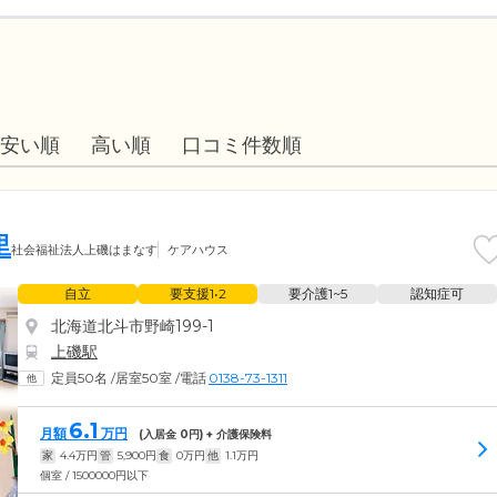
安い順
高い順
口コミ件数順
里
社会福祉法人上磯はまなす
ケアハウス
自立
要支援1•2
要介護1~5
認知症可
北海道北斗市野崎199-1
上磯駅
定員50名
/
居室50室
/
電話
0138-73-1311
6.1
月額
万円
(入居金
0
円) + 介護保険料
家
4.4
万円
管
5,900
円
食
0
万円
他
1.1
万円
個室 / 1500000円以下