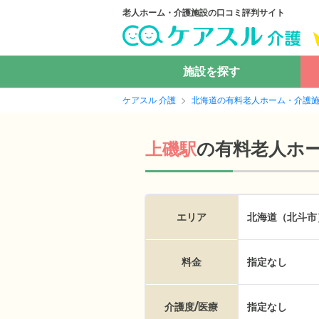
老人ホーム・介護施設の口コミ評判サイト
施設を探す
ケアスル 介護
北海道の有料老人ホーム・介護
の
有料老人ホ
上磯駅
エリア
北海道（北斗市
料金
指定なし
介護度/医療
指定なし