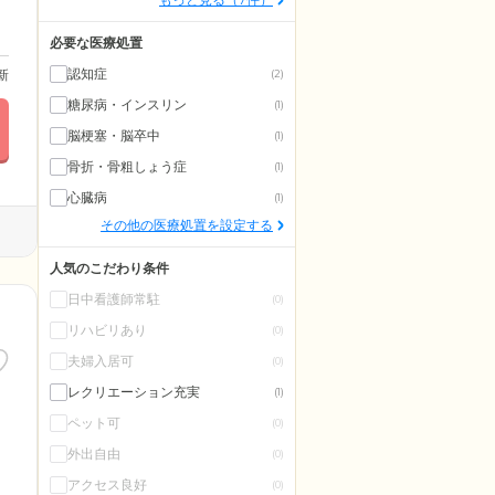
必要な医療処置
認知症
更新
(2)
糖尿病・インスリン
(1)
脳梗塞・脳卒中
(1)
骨折・骨粗しょう症
(1)
心臓病
(1)
その他の医療処置を設定する
人気のこだわり条件
日中看護師常駐
(0)
リハビリあり
(0)
夫婦入居可
(0)
レクリエーション充実
(1)
ペット可
(0)
外出自由
(0)
アクセス良好
(0)