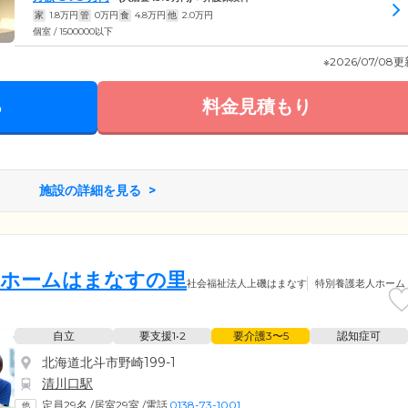
家
1.8
万円
管
0
万円
食
4.8
万円
他
2.0
万円
個室 / 1500000以下
※2026/07/08
る
料金見積もり
施設の詳細を見る
人ホームはまなすの里
社会福祉法人上磯はまなす
特別養護老人ホーム
自立
要支援1•2
要介護3〜5
認知症可
北海道北斗市野崎199-1
清川口駅
定員29名
/
居室29室
/
電話
0138-73-1001