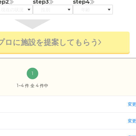
ep2
step3
step4
プロに施設を提案してもらう
1
1~4 件 全 4 件中
変
変