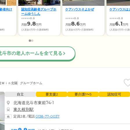
齢者向け
認知症高齢者グループホ
ケアハウスそよかぜ
ケアハウスは
ームゆうしん
0.0
0.0
0.0
9.8
8.6
6.1
月額
万円
月額
万円
月額
万円
険料)
(入居金0万円+介護保険料)
(入居金13万円+介護保険料)
(入居金0万円+介護
北斗市の老人ホームを全て見る
社Ｗｉｎ北陽
グループホーム
自立
要支援2
要介護1〜5
認知症可
北海道北斗市東前74-1
東久根別駅
定員2名
/
電話
0138-77-0037