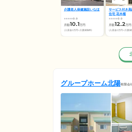
介護老人保健施設いなほ
サービス付き高
住宅 花木槿
0.0
0.0
10.1
12.2
月額
万円
月額
万円
(入居金0万円+介護保険料)
(入居金0万円+介護保
グループホーム北陽
有限会