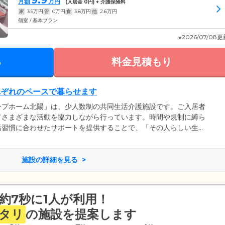
9.9
月額
万円
(入居金
0
円) + 介護保険料
家
3.5
万円
管
0
万円
食
3.8
万円
他
2.6
万円
個室 / 基本プラン
※2026/07/08
る
料金見積もり
れぞれのペースで暮らせます
ープホーム北陽」は、少人数制の共同生活介護施設です。ご入居者
てさまざまな活動を協力しながら行っています。時間や規制に縛ら
活習慣に合わせたサポートを提供することで、「その人らしい生
めています。「ゆっくり穏やかに」「のんびり楽しく」、「笑顔と
ることが、北陽の理念です。ご入居のみなさまに穏やかで楽しい日
笑顔があふれる居場所をつくりあげています。
施設の詳細を見る
約7秒に1人が利用！
タリ
の施設を提案します