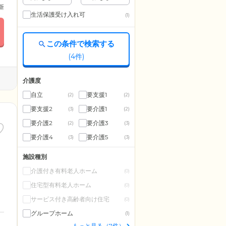
更新
生活保護受け入れ可
(1)
この条件で検索する
(
4
件)
介護度
自立
要支援1
(2)
(2)
要支援2
要介護1
(3)
(2)
要介護2
要介護3
(2)
(3)
要介護4
要介護5
(3)
(3)
施設種別
介護付き有料老人ホーム
(0)
住宅型有料老人ホーム
(0)
サービス付き高齢者向け住宅
(0)
グループホーム
(1)
もっと見る（7件）