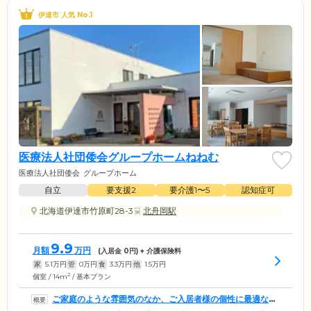
伊達市 人気 No.1
医療法人社団倭会グループホームねねむ
医療法人社団倭会
グループホーム
自立
要支援2
要介護1〜5
認知症可
北海道伊達市竹原町28-3
北舟岡駅
9.9
月額
万円
(入居金
0
円) + 介護保険料
家
5.1
万円
管
0
万円
食
3.3
万円
他
1.5
万円
2
個室 / 14m
/ 基本プラン
ご家庭のような雰囲気のなか、ご入居者様の個性に最適なケ
アをお届けします