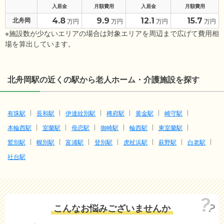
入居金
月額費用
入居金
月額費用
4.8
9.9
12.1
15.7
北舟岡
万円
万円
万円
万円
※施設数が少ないエリアの場合は対象エリアを周辺まで広げて費用相
場を算出しています。
北舟岡駅の近くの駅から老人ホーム・介護施設を探す
有珠駅
長和駅
伊達紋別駅
稀府駅
黄金駅
崎守駅
本輪西駅
室蘭駅
母恋駅
御崎駅
輪西駅
東室蘭駅
鷲別駅
幌別駅
富浦駅
登別駅
虎杖浜駅
萩野駅
白老駅
社台駅
こんなお悩みございませんか