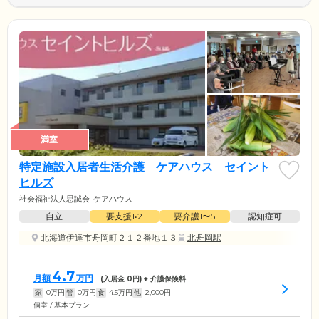
満室
特定施設入居者生活介護 ケアハウス セイント
ヒルズ
社会福祉法人思誠会
ケアハウス
自立
要支援1•2
要介護1〜5
認知症可
北海道伊達市舟岡町２１２番地１３
北舟岡駅
4.7
月額
万円
(入居金
0
円) + 介護保険料
家
0
万円
管
0
万円
食
4.5
万円
他
2,000
円
個室 / 基本プラン