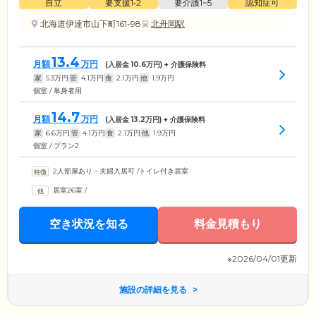
自立
要支援1•2
要介護1~5
認知症可
北海道伊達市山下町161-98
北舟岡駅
13.4
月額
万円
(入居金
10.6
万円) + 介護保険料
家
5.3
万円
管
4.1
万円
食
2.1
万円
他
1.9
万円
個室 / 単身者用
14.7
月額
万円
(入居金
13.2
万円) + 介護保険料
家
6.6
万円
管
4.1
万円
食
2.1
万円
他
1.9
万円
個室 / プラン2
2人部屋あり・夫婦入居可
/
トイレ付き居室
居室26室
/
空き状況を知る
料金見積もり
※2026/04/01更新
施設の詳細を見る