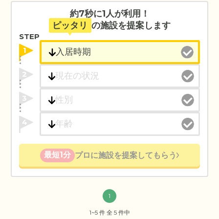
約7秒に1人が利用！
ピッタリ
の施設を提案します
STEP
1
2
3
4
最短1分
プロに施設を提案してもらう
1
1~5 件 全 5 件中