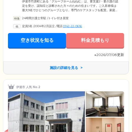
伊達市竹原町にある「グループホームねねむ」は、要支援2・要介護の認
定を受け、認知症と診断された方々のための住まいです。ご入居者様は
最大9名でひとつのグループとなり、専門のケアスタッフを配置。家庭的
なあたたかい雰囲気のなか、共同生活を営んでいます。スタッフは日常
24時間介護士常駐
/
トイレ付き居室
をつうじて、ご入居者様それぞれの個性や「できること」をしっかりと
把握。お食事の支度や洗濯、掃除などから、お一人おひとりが得意とす
定員3名
/
2004年2月設立
/
電話
0142-22-0616
る家事のお手伝いをしていただいています。暮らしのなかでご自身の役
割をこなしながら、身体機能を活用していくことにより脳を活性化。認
知機能の維持・向上を図っています。
空き状況を知る
料金見積もり
※2026/07/08更新
施設の詳細を見る
伊達市 人気 No.2