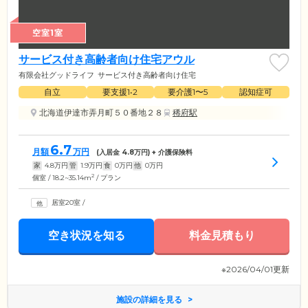
空室1室
サービス付き高齢者向け住宅アウル
有限会社グッドライフ
サービス付き高齢者向け住宅
自立
要支援1•2
要介護1〜5
認知症可
北海道伊達市弄月町５０番地２８
稀府駅
6.7
月額
万円
(入居金
4.8
万円) + 介護保険料
家
4.8
万円
管
1.9
万円
食
0
万円
他
0
万円
2
個室 / 18.2~35.14m
/ プラン
居室20室
/
空き状況を知る
料金見積もり
※2026/04/01更新
施設の詳細を見る