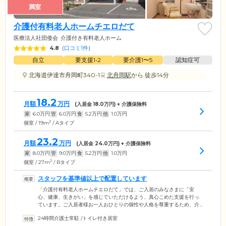
満室
介護付有料老人ホームチエロだて
医療法人社団倭会
介護付き有料老人ホーム
4.8
(
口コミ1件
)
自立
要支援1•2
要介護1〜5
認知症可
北海道伊達市舟岡町340-1
北舟岡駅
から 徒歩14分
18.2
月額
万円
(入居金
18.0
万円) + 介護保険料
家
6.0
万円
管
6.0
万円
食
5.2
万円
他
1.0
万円
2
個室 / 19m
/ Aタイプ
23.2
月額
万円
(入居金
24.0
万円) + 介護保険料
家
8.0
万円
管
9.0
万円
食
5.2
万円
他
1.0
万円
2
個室 / 27m
/ Bタイプ
スタッフを基準値以上で配置しています
「介護付有料老人ホームチエロだて」では、ご入居のみなさまに「安
心、健康、生きがい」を感じていただけるよう、真心こめた支援を行っ
ています。ご入居者様お一人おひとりの個性や人格を尊重するため、介
護・看護スタッフを基準値以上で配置。親身になって、ご入居者様の自
24時間介護士常駐
/
トイレ付き居室
立した生活をサポートしています。また、介護スタッフは24時間常勤体