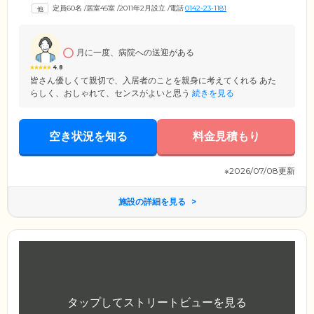
制を整えており、昼夜を問わずいつでも安心してお過ごしいただける環
定員60名
/
居室45室
/
2011年2月設立
/
電話
0142-23-1181
境をおつくりしています。
月に一度、病院への送迎がある
4.8
皆さん優しくて親切で、入居者のことを親身に考えてくれる あた
らしく、おしゃれて、センスがよいと思う
続きを見る
空き状況を知る
料金見積もり
※2026/07/08更新
施設の詳細を見る