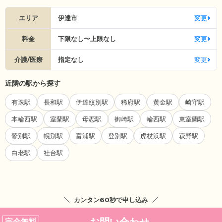
エリア
伊達市
変更
料金
下限なし〜上限なし
変更
介護/医療
指定なし
変更
近隣の駅から探す
有珠駅
長和駅
伊達紋別駅
稀府駅
黄金駅
崎守駅
本輪西駅
室蘭駅
母恋駅
御崎駅
輪西駅
東室蘭駅
鷲別駅
幌別駅
富浦駅
登別駅
虎杖浜駅
萩野駅
白老駅
社台駅
カンタン60秒で申し込み
完全無料