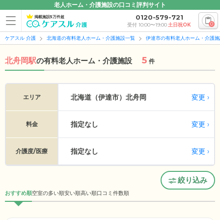
老人ホーム・介護施設の口コミ評判サイト
0120-579-721
掲載施設5万件超
0
受付 10:00〜19:00
土日祝OK
ケアスル 介護
北海道の有料老人ホーム・介護施設一覧
伊達市の有料老人ホーム・介護施
5
北舟岡駅
の
有料老人ホーム・介護施設
件
変更
北海道（伊達市）
北舟岡
エリア
指定なし
変更
料金
指定なし
変更
介護度/医療
絞り込み
おすすめ順
空室の多い順
安い順
高い順
口コミ件数順