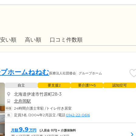
安い順
高い順
口コミ件数順
ープホームねねむ
医療法人社団倭会
グループホーム
自立
要支援2
要介護1〜5
認知症可
北海道伊達市竹原町28-3
北舟岡駅
24時間介護士常駐
/
トイレ付き居室
定員3名
/
2004年2月設立
/
電話
0142-22-0616
9.9
月額
万円
(入居金
0
円) + 介護保険料