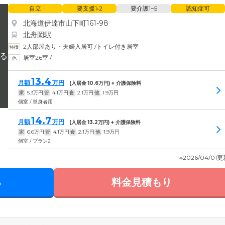
自立
要支援1•2
要介護1~5
認知症可
北海道伊達市山下町161-98
北舟岡駅
2人部屋あり・夫婦入居可
/
トイレ付き居室
居室26室
/
13.4
月額
万円
(入居金
10.6
万円) + 介護保険料
家
5.3
万円
管
4.1
万円
食
2.1
万円
他
1.9
万円
個室 / 単身者用
14.7
月額
万円
(入居金
13.2
万円) + 介護保険料
家
6.6
万円
管
4.1
万円
食
2.1
万円
他
1.9
万円
個室 / プラン2
※2026/04/01
る
料金見積もり