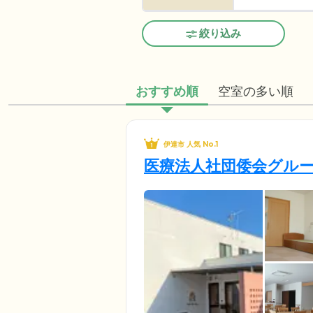
絞り込み
おすすめ順
空室の多い順
伊達市 人気 No.1
医療法人社団倭会グル