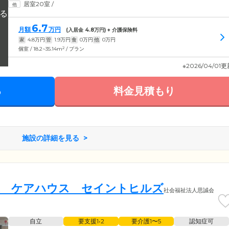
居室20室
/
6.7
月額
万円
(入居金
4.8
万円) + 介護保険料
家
4.8
万円
管
1.9
万円
食
0
万円
他
0
万円
2
個室 / 18.2~35.14m
/ プラン
※2026/04/01
る
料金見積もり
施設の詳細を見る
護 ケアハウス セイントヒルズ
社会福祉法人思誠会
自立
要支援1•2
要介護1〜5
認知症可