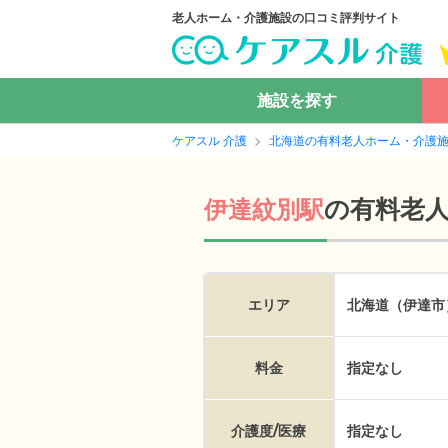
老人ホーム・介護施設の口コミ評判サイト
施設を探す
ケアスル 介護
北海道の有料老人ホーム・介護
の
有料老
伊達紋別駅
エリア
北海道（伊達市
料金
指定なし
介護度/医療
指定なし