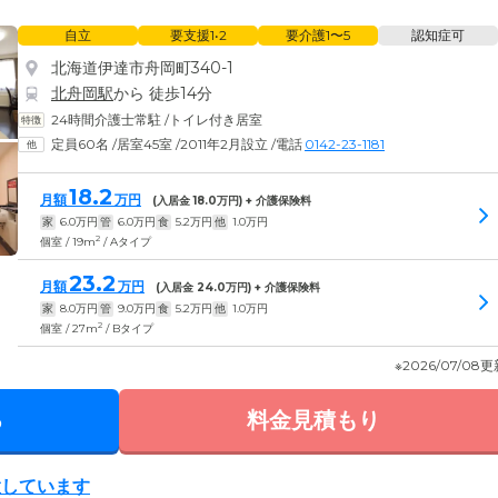
自立
要支援1•2
要介護1〜5
認知症可
北海道伊達市舟岡町340-1
北舟岡駅
から 徒歩14分
24時間介護士常駐
/
トイレ付き居室
定員60名
/
居室45室
/
2011年2月設立
/
電話
0142-23-1181
18.2
月額
万円
(入居金
18.0
万円) + 介護保険料
家
6.0
万円
管
6.0
万円
食
5.2
万円
他
1.0
万円
2
個室 / 19m
/ Aタイプ
23.2
月額
万円
(入居金
24.0
万円) + 介護保険料
家
8.0
万円
管
9.0
万円
食
5.2
万円
他
1.0
万円
2
個室 / 27m
/ Bタイプ
※2026/07/08
る
料金見積もり
置しています