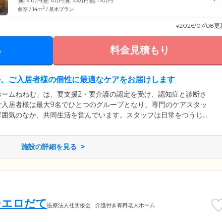
家
5.1
万円
管
0
万円
食
3.3
万円
他
1.5
万円
2
個室 / 14m
/ 基本プラン
※2026/07/08
る
料金見積もり
か、ご入居者様の個性に最適なケアをお届けします
ホームねねむ」は、要支援2・要介護の認定を受け、認知症と診断さ
ご入居者様は最大9名でひとつのグループとなり、専門のケアスタッ
雰囲気のなか、共同生活を営んでいます。スタッフは日常をつうじ
や「できること」をしっかりと把握。お食事の支度や洗濯、掃除な
とする家事のお手伝いをしていただいています。暮らしのなかでご
体機能を活用していくことにより脳を活性化。認知機能の維持・向
施設の詳細を見る
チエロだて
医療法人社団倭会
介護付き有料老人ホーム