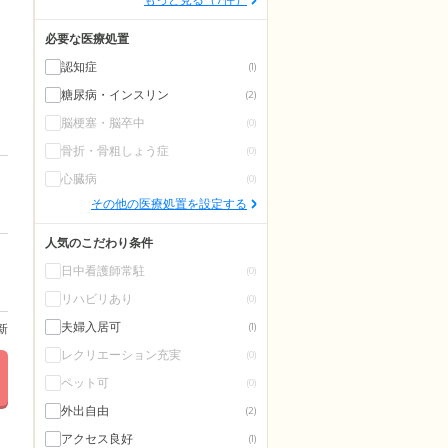
必要な医療処置
認知症
(1)
糖尿病・インスリン
(2)
脳梗塞・脳卒中
(0)
骨折・骨粗しょう症
(0)
心臓病
(0)
その他の医療処置を設定する
人気のこだわり条件
日中看護師常駐
(0)
リハビリあり
(0)
夫婦入居可
更新
(1)
レクリエーション充実
(0)
ペット可
(0)
外出自由
(2)
アクセス良好
(1)