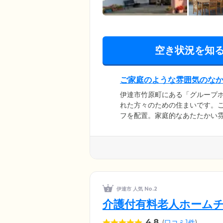
空き状況を知
ご家庭のような雰囲気のな
伊達市竹原町にある「グループ
れた方々のための住まいです。
フを配置。家庭的なあたたかい
て、ご入居者様それぞれの個性
どから、お一人おひとりが得意
自身の役割をこなしながら、身
上を図っています。
伊達市 人気 No.2
介護付有料老人ホーム
4.8
(
口コミ1件
)