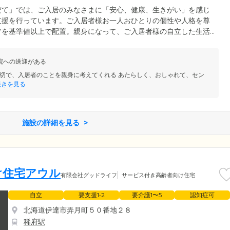
だて」では、ご入居のみなさまに「安心、健康、生きがい」を感じ
支援を行っています。ご入居者様お一人おひとりの個性や人格を尊
フを基準値以上で配置。親身になって、ご入居者様の自立した生活
護スタッフは24時間常勤体制を整えており、昼夜を問わずいつで
環境をおつくりしています。
院への送迎がある
切で、入居者のことを親身に考えてくれる あたらしく、おしゃれて、セン
きを見る
施設の詳細を見る
け住宅アウル
有限会社グッドライフ
サービス付き高齢者向け住宅
自立
要支援1•2
要介護1〜5
認知症可
北海道伊達市弄月町５０番地２８
稀府駅