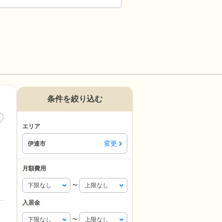
条件を絞り込む
エリア
変更
伊達市
月額費用
〜
入居金
〜