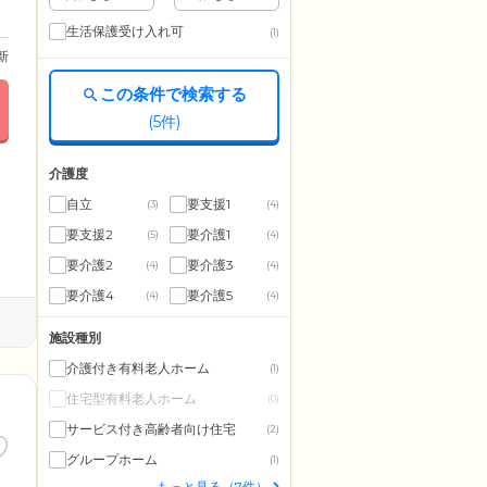
生活保護受け入れ可
(1)
更新
この条件で検索する
(
5
件)
介護度
自立
要支援1
(3)
(4)
要支援2
要介護1
(5)
(4)
要介護2
要介護3
(4)
(4)
要介護4
要介護5
(4)
(4)
施設種別
介護付き有料老人ホーム
(1)
住宅型有料老人ホーム
(0)
サービス付き高齢者向け住宅
(2)
グループホーム
(1)
もっと見る（7件）