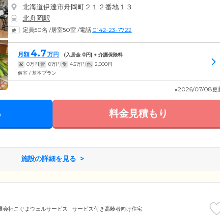
北海道伊達市舟岡町２１２番地１３
北舟岡駅
定員50名
/
居室50室
/
電話
0142-23-7722
4.7
月額
万円
(入居金
0
円) + 介護保険料
家
0
万円
管
0
万円
食
4.5
万円
他
2,000
円
個室 / 基本プラン
※2026/07/08
る
料金見積もり
施設の詳細を見る
限会社こぐまウェルサービス
サービス付き高齢者向け住宅