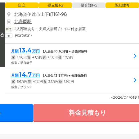
自立
要支援1•2
要介護1~5
認知症可
北海道伊達市山下町161-98
北舟岡駅
2人部屋あり・夫婦入居可
/
トイレ付き居室
居室26室
/
13.4
月額
万円
(入居金
10.6
万円) + 介護保険料
家
5.3
万円
管
4.1
万円
食
2.1
万円
他
1.9
万円
個室 / 単身者用
14.7
月額
万円
(入居金
13.2
万円) + 介護保険料
家
6.6
万円
管
4.1
万円
食
2.1
万円
他
1.9
万円
個室 / プラン2
※2026/04/01
る
料金見積もり