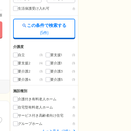
生活保護受け入れ可
(1)
更新
この条件で検索する
(
5
件)
介護度
自立
要支援1
(3)
(3)
要支援2
要介護1
(4)
(3)
要介護2
要介護3
(3)
(3)
要介護4
要介護5
(3)
(3)
施設種別
介護付き有料老人ホーム
(1)
住宅型有料老人ホーム
(1)
サービス付き高齢者向け住宅
(1)
グループホーム
(1)
もっと見る（7件）