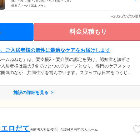
家
5.1
万円
管
0
万円
食
3.3
万円
他
1.5
万円
2
個室 / 14m
/ 基本プラン
※2026/07/08
る
料金見積もり
か、ご入居者様の個性に最適なケアをお届けします
ホームねねむ」は、要支援2・要介護の認定を受け、認知症と診断さ
ご入居者様は最大9名でひとつのグループとなり、専門のケアスタッ
雰囲気のなか、共同生活を営んでいます。スタッフは日常をつうじ
や「できること」をしっかりと把握。お食事の支度や洗濯、掃除な
とする家事のお手伝いをしていただいています。暮らしのなかでご
体機能を活用していくことにより脳を活性化。認知機能の維持・向
施設の詳細を見る
チエロだて
医療法人社団倭会
介護付き有料老人ホーム