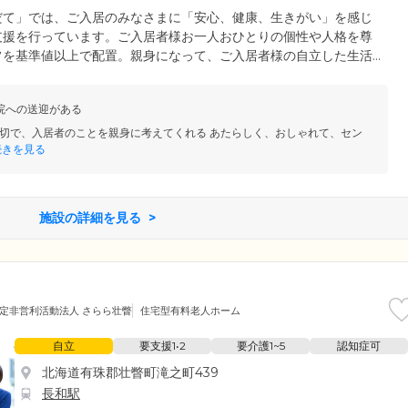
だて」では、ご入居のみなさまに「安心、健康、生きがい」を感じ
支援を行っています。ご入居者様お一人おひとりの個性や人格を尊
フを基準値以上で配置。親身になって、ご入居者様の自立した生活
護スタッフは24時間常勤体制を整えており、昼夜を問わずいつで
環境をおつくりしています。
院への送迎がある
切で、入居者のことを親身に考えてくれる あたらしく、おしゃれて、セン
きを見る
施設の詳細を見る
定非営利活動法人 さらら壮瞥
住宅型有料老人ホーム
自立
要支援1•2
要介護1~5
認知症可
北海道有珠郡壮瞥町滝之町439
長和駅