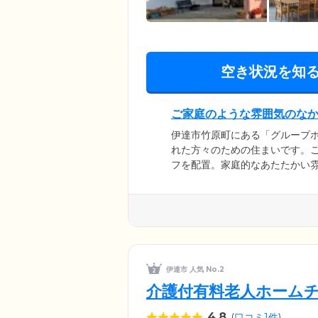
空き状況を知
ご家庭のような雰囲気のな
伊達市竹原町にある「グループ
れた方々のための住まいです。
フを配置。家庭的なあたたかい
て、ご入居者様それぞれの個性
どから、お一人おひとりが得意
自身の役割をこなしながら、身
上を図っています。
伊達市 人気 No.2
介護付有料老人ホーム
4.8
(
口コミ1件
)