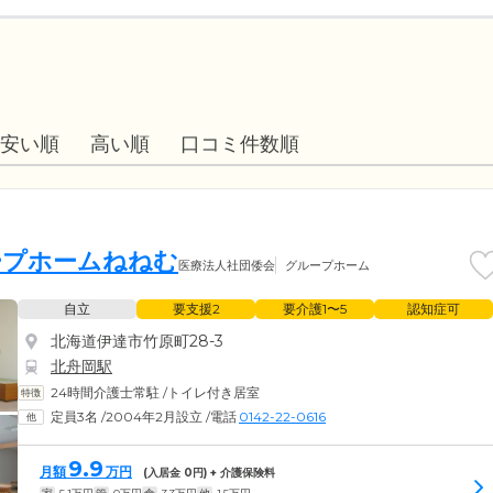
安い順
高い順
口コミ件数順
ープホームねねむ
医療法人社団倭会
グループホーム
自立
要支援2
要介護1〜5
認知症可
北海道伊達市竹原町28-3
北舟岡駅
24時間介護士常駐
/
トイレ付き居室
定員3名
/
2004年2月設立
/
電話
0142-22-0616
9.9
月額
万円
(入居金
0
円) + 介護保険料