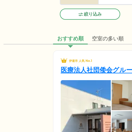
絞り込み
おすすめ順
空室の多い順
伊達市 人気 No.1
医療法人社団倭会グル