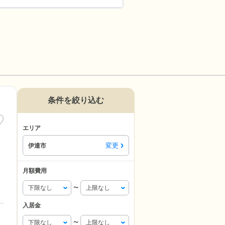
条件を絞り込む
エリア
変更
伊達市
月額費用
〜
入居金
〜