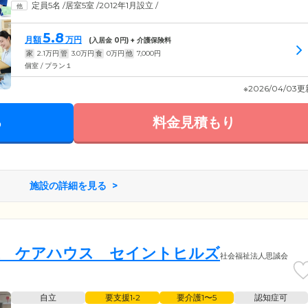
定員5名
/
居室5室
/
2012年1月設立
/
5.8
月額
万円
(入居金
0
円) + 介護保険料
家
2.1
万円
管
3.0
万円
食
0
万円
他
7,000
円
個室 / プラン１
※2026/04/03
る
料金見積もり
施設の詳細を見る
護 ケアハウス セイントヒルズ
社会福祉法人思誠会
自立
要支援1•2
要介護1〜5
認知症可