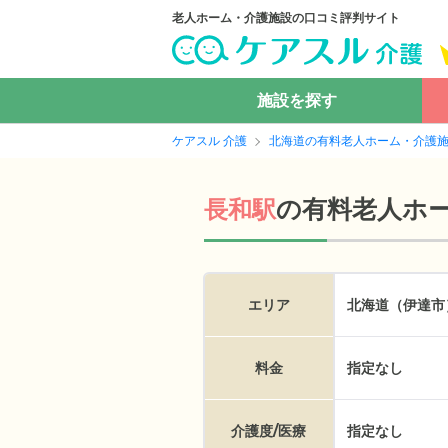
老人ホーム・介護施設の口コミ評判サイト
施設を探す
ケアスル 介護
北海道の有料老人ホーム・介護
の
有料老人ホ
長和駅
エリア
北海道（伊達市
料金
指定なし
介護度/医療
指定なし