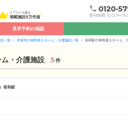
0120-57
ケアスル 介護は
受付時間 10:00〜19:
掲載施設5万件超
見学予約の相談
施設一覧
伊達市の有料老人ホーム・介護施設一覧
長和駅の有料老人ホーム・
ーム・介護施設
5
件
）
長和駅