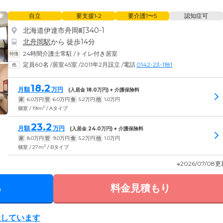
自立
要支援1•2
要介護1〜5
認知症可
北海道伊達市舟岡町340-1
北舟岡駅
から 徒歩14分
24時間介護士常駐
/
トイレ付き居室
定員60名
/
居室45室
/
2011年2月設立
/
電話
0142-23-1181
18.2
月額
万円
(入居金
18.0
万円) + 介護保険料
家
6.0
万円
管
6.0
万円
食
5.2
万円
他
1.0
万円
2
個室 / 19m
/ Aタイプ
23.2
月額
万円
(入居金
24.0
万円) + 介護保険料
家
8.0
万円
管
9.0
万円
食
5.2
万円
他
1.0
万円
2
個室 / 27m
/ Bタイプ
※2026/07/08
る
料金見積もり
置しています