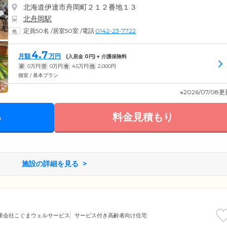
北海道伊達市舟岡町２１２番地１３
北舟岡駅
定員50名
/
居室50室
/
電話
0142-23-7722
4.7
月額
万円
(入居金
0
円) + 介護保険料
家
0
万円
管
0
万円
食
4.5
万円
他
2,000
円
個室 / 基本プラン
※2026/07/08
る
料金見積もり
施設の詳細を見る
限会社こぐまウェルサービス
サービス付き高齢者向け住宅