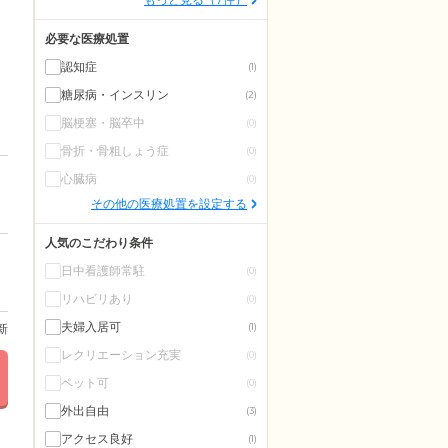
必要な医療処置
認知症
(1)
糖尿病・インスリン
(2)
脳梗塞・脳卒中
(0)
骨折・骨粗しょう症
(0)
心臓病
(0)
その他の医療処置を設定する
人気のこだわり条件
日中看護師常駐
(0)
リハビリあり
(0)
夫婦入居可
更新
(1)
レクリエーション充実
(0)
ペット可
(0)
外出自由
(3)
アクセス良好
(1)