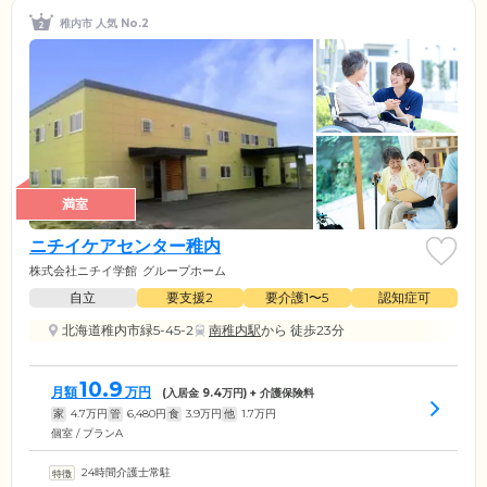
稚内市 人気 No.2
満室
ニチイケアセンター稚内
株式会社ニチイ学館
グループホーム
自立
要支援2
要介護1〜5
認知症可
北海道稚内市緑5-45-2
南稚内駅
から 徒歩23分
10.9
月額
万円
(入居金
9.4
万円) + 介護保険料
家
4.7
万円
管
6,480
円
食
3.9
万円
他
1.7
万円
個室 / プランA
24時間介護士常駐