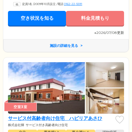
定員1名
/
2009年10月設立
/
電話
0162-22-5591
空き状況を知る
料金見積もり
※2026/07/08更新
施設の詳細を見る
空室3室
サービス付高齢者向け住宅 ハピリアあさひ
株式会社輝
サービス付き高齢者向け住宅