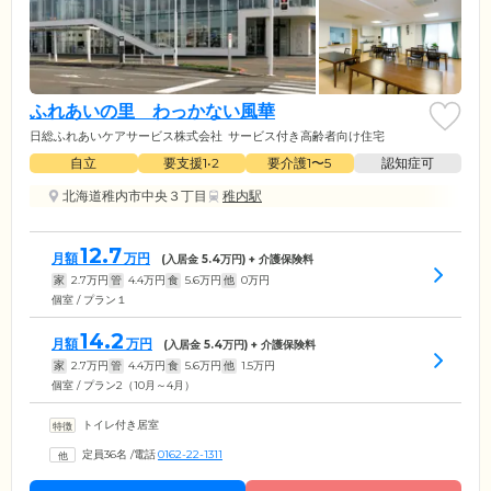
ふれあいの里 わっかない風華
日総ふれあいケアサービス株式会社
サービス付き高齢者向け住宅
自立
要支援1•2
要介護1〜5
認知症可
北海道稚内市中央３丁目
稚内駅
12.7
月額
万円
(入居金
5.4
万円) + 介護保険料
家
2.7
万円
管
4.4
万円
食
5.6
万円
他
0
万円
個室 / プラン１
14.2
月額
万円
(入居金
5.4
万円) + 介護保険料
家
2.7
万円
管
4.4
万円
食
5.6
万円
他
1.5
万円
個室 / プラン2（10月～4月）
トイレ付き居室
定員36名
/
電話
0162-22-1311