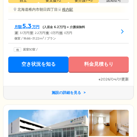
自立
要支援1•2
要介護1〜5
認知症可
北海道稚内市朝日四丁目
稚内駅
5.3
月額
万円
(入居金
6.2
万円) + 介護保険料
家
3.1
万円
管
2.2
万円
食
0
万円
他
0
万円
2
個室 / 18.66~31.22m
/ プラン
居室50室
/
空き状況を知る
料金見積もり
※2026/04/01更新
施設の詳細を見る