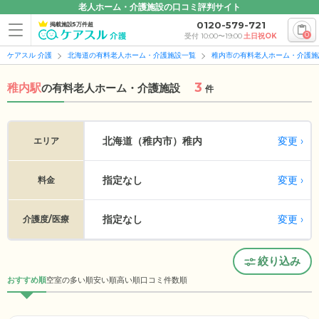
老人ホーム・介護施設の口コミ評判サイト
0120-579-721
掲載施設5万件超
0
受付 10:00〜19:00
土日祝OK
ケアスル 介護
北海道の有料老人ホーム・介護施設一覧
稚内市の有料老人ホーム・介護施
3
稚内駅
の
有料老人ホーム・介護施設
件
変更
北海道（稚内市）
稚内
エリア
指定なし
変更
料金
指定なし
変更
介護度/医療
絞り込み
おすすめ順
空室の多い順
安い順
高い順
口コミ件数順