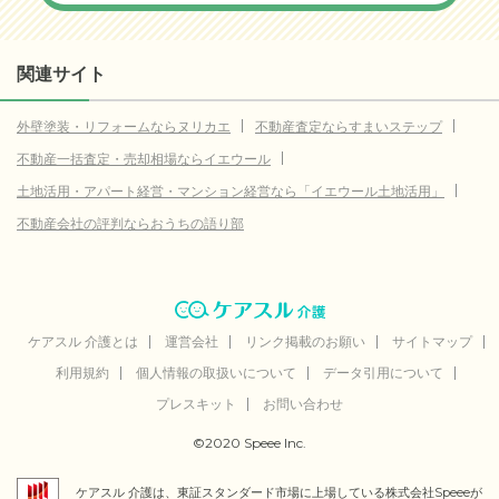
関連サイト
外壁塗装・リフォームならヌリカエ
不動産査定ならすまいステップ
不動産一括査定・売却相場ならイエウール
土地活用・アパート経営・マンション経営なら「イエウール土地活用」
不動産会社の評判ならおうちの語り部
ケアスル 介護とは
運営会社
リンク掲載のお願い
サイトマップ
利用規約
個人情報の取扱いについて
データ引用について
プレスキット
お問い合わせ
©2020 Speee Inc.
ケアスル 介護は、東証スタンダード市場に上場している株式会社Speeeが