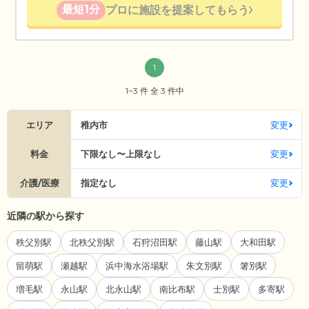
最短1分
プロに施設を提案してもらう
1
1~3 件 全 3 件中
エリア
稚内市
変更
料金
下限なし〜上限なし
変更
介護/医療
指定なし
変更
近隣の駅から探す
秩父別駅
北秩父別駅
石狩沼田駅
藤山駅
大和田駅
留萌駅
瀬越駅
浜中海水浴場駅
朱文別駅
箸別駅
増毛駅
永山駅
北永山駅
南比布駅
士別駅
多寄駅