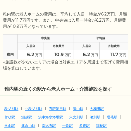
稚内駅の老人ホームの費用は、平均して入居一時金が6.2万円、月額
費用が11.7万円です。また、中央値は入居一時金が6.2万円、月額費
用が10.9万円となっています。
中央値
平均値
入居金
月額費用
入居金
月額費用
6.2
10.9
6.2
11.7
稚内
万円
万円
万円
万円
※施設数が少ないエリアの場合は対象エリアを周辺まで広げて費用相
場を算出しています。
稚内駅の近くの駅から老人ホーム・介護施設を探す
秩父別駅
北秩父別駅
石狩沼田駅
藤山駅
大和田駅
留萌駅
瀬越駅
浜中海水浴場駅
朱文別駅
箸別駅
増毛駅
永山駅
北永山駅
南比布駅
士別駅
多寄駅
瑞穂駅