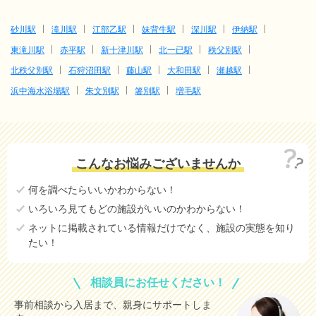
砂川駅
滝川駅
江部乙駅
妹背牛駅
深川駅
伊納駅
東滝川駅
赤平駅
新十津川駅
北一已駅
秩父別駅
北秩父別駅
石狩沼田駅
藤山駅
大和田駅
瀬越駅
浜中海水浴場駅
朱文別駅
箸別駅
増毛駅
こんなお悩みございませんか
何を調べたらいいかわからない！
いろいろ見てもどの施設がいいのかわからない！
ネットに掲載されている情報だけでなく、施設の実態を知り
たい！
相談員にお任せください！
事前相談から入居まで、親身にサポートしま