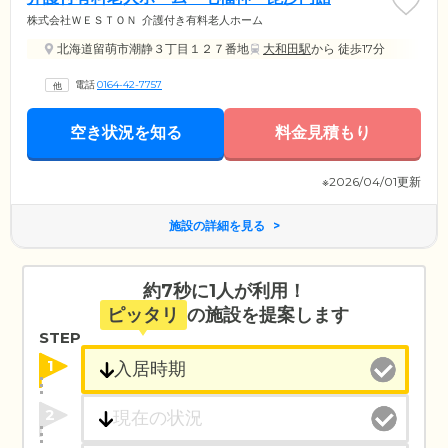
株式会社ＷＥＳＴＯＮ
介護付き有料老人ホーム
北海道留萌市潮静３丁目１２７番地
大和田駅
から 徒歩17分
電話
0164-42-7757
空き状況を知る
料金見積もり
※2026/04/01更新
施設の詳細を見る
約7秒に1人が利用！
ピッタリ
の施設を提案します
STEP
1
2