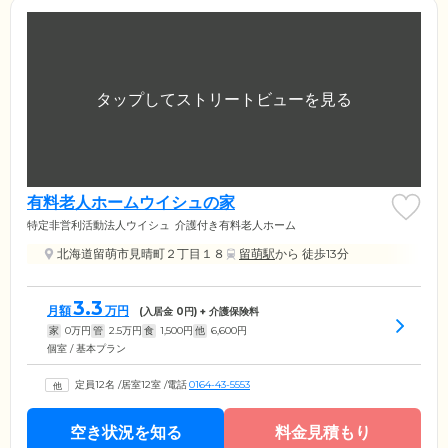
有料老人ホームウイシュの家
特定非営利活動法人ウイシュ
介護付き有料老人ホーム
北海道留萌市見晴町２丁目１８
留萌駅
から 徒歩13分
3.3
月額
万円
(入居金
0
円) + 介護保険料
家
0
万円
管
2.5
万円
食
1,500
円
他
6,600
円
個室 / 基本プラン
定員12名
/
居室12室
/
電話
0164-43-5553
空き状況を知る
料金見積もり