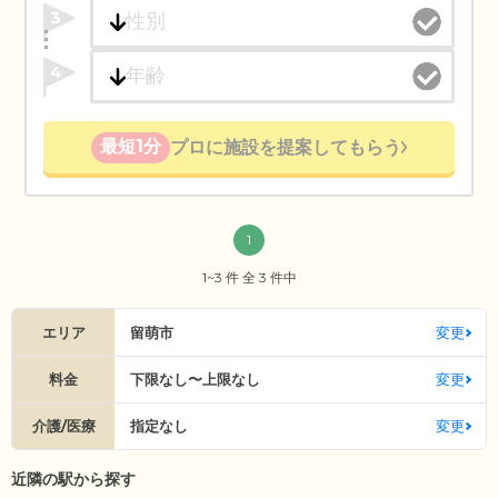
3
4
最短1分
プロに施設を提案してもらう
1
1~3 件 全 3 件中
エリア
留萌市
変更
料金
下限なし〜上限なし
変更
介護/医療
指定なし
変更
近隣の駅から探す