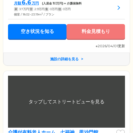
6.6
月額
万円
(入居金
11.1
万円) + 介護保険料
家
3.7
万円
管
2.9
万円
食
0
万円
他
0
万円
2
個室 / 18.02~23.19m
/ プラン
空き状況を知る
料金見積もり
※2026/04/01更新
施設の詳細を見る
介護付有料老人ホーム 七福神 毘沙門館