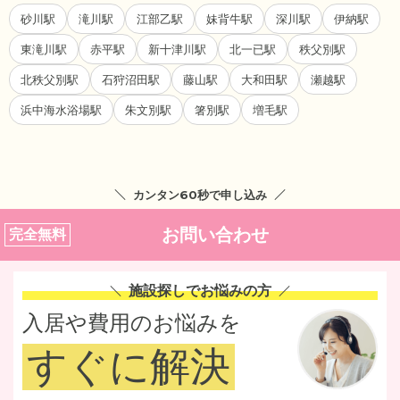
砂川駅
滝川駅
江部乙駅
妹背牛駅
深川駅
伊納駅
東滝川駅
赤平駅
新十津川駅
北一已駅
秩父別駅
北秩父別駅
石狩沼田駅
藤山駅
大和田駅
瀬越駅
浜中海水浴場駅
朱文別駅
箸別駅
増毛駅
カンタン60秒で申し込み
お問い合わせ
完全無料
施設探しでお悩みの方
入居や費用のお悩みを
すぐに解決