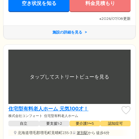
空き状況を知る
料金見積もり
※2026/07/08更新
施設の詳細を見る
住宅型有料老人ホーム 元気100才！
株式会社コンフォート
住宅型有料老人ホーム
自立
要支援1•2
要介護1〜5
認知症可
北海道増毛郡増毛町見晴町235-3
箸別駅
から 徒歩6分