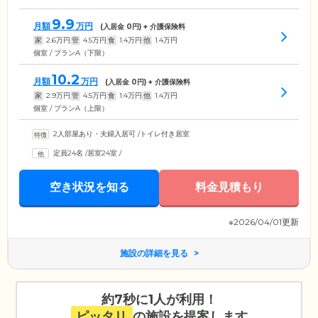
9.9
月額
万円
(入居金
0
円) + 介護保険料
家
2.6
万円
管
4.5
万円
食
1.4
万円
他
1.4
万円
個室 / プランA（下限）
10.2
月額
万円
(入居金
0
円) + 介護保険料
家
2.9
万円
管
4.5
万円
食
1.4
万円
他
1.4
万円
個室 / プランA（上限）
2人部屋あり・夫婦入居可
/
トイレ付き居室
定員24名
/
居室24室
/
空き状況を知る
料金見積もり
※2026/04/01更新
施設の詳細を見る
約7秒に1人が利用！
ピッタリ
の施設を提案します