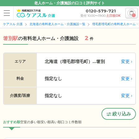
老人ホーム・介護施設の口コミ評判サイト
0120-579-721
掲載施設5万件超
0
受付 10:00〜19:00
土日祝OK
ケアスル 介護
北海道の有料老人ホーム・介護施設一覧
増毛郡増毛町の有料老人ホーム・
2
箸別駅
の
有料老人ホーム・介護施設
件
変更
北海道（増毛郡増毛町）...
箸別
エリア
指定なし
変更
料金
指定なし
変更
介護度/医療
絞り込み
おすすめ順
空室の多い順
安い順
高い順
口コミ件数順