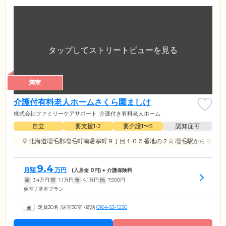
満室
介護付有料老人ホームさくら園ましけ
株式会社ファミリーケアサポート
介護付き有料老人ホーム
自立
要支援1•2
要介護1〜5
認知症可
北海道増毛郡増毛町南暑寒町９丁目１０５番地の２
増毛駅
から 徒歩15
9.4
月額
万円
(入居金
0
円) + 介護保険料
家
3.4
万円
管
1.1
万円
食
4.1
万円
他
7,500
円
個室 / 基本プラン
定員30名
/
居室30室
/
電話
0164-53-1230