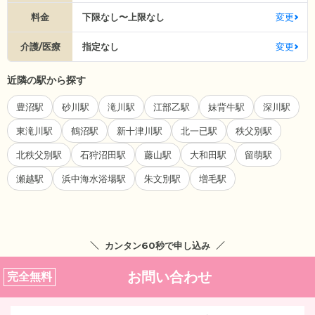
料金
下限なし〜上限なし
変更
介護/医療
指定なし
変更
近隣の駅から探す
豊沼駅
砂川駅
滝川駅
江部乙駅
妹背牛駅
深川駅
東滝川駅
鶴沼駅
新十津川駅
北一已駅
秩父別駅
北秩父別駅
石狩沼田駅
藤山駅
大和田駅
留萌駅
瀬越駅
浜中海水浴場駅
朱文別駅
増毛駅
カンタン60秒で申し込み
お問い合わせ
完全無料