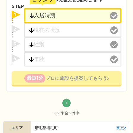
STEP
1
2
3
4
最短1分
プロに施設を提案してもらう
1
1~2 件 全 2 件中
エリア
増毛郡増毛町
変更