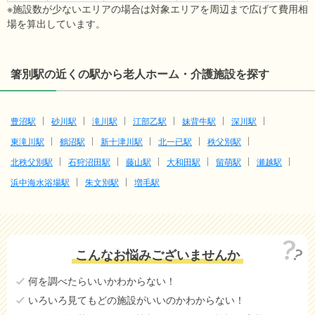
※施設数が少ないエリアの場合は対象エリアを周辺まで広げて費用相
場を算出しています。
箸別駅の近くの駅から老人ホーム・介護施設を探す
豊沼駅
砂川駅
滝川駅
江部乙駅
妹背牛駅
深川駅
東滝川駅
鶴沼駅
新十津川駅
北一已駅
秩父別駅
北秩父別駅
石狩沼田駅
藤山駅
大和田駅
留萌駅
瀬越駅
浜中海水浴場駅
朱文別駅
増毛駅
こんなお悩みございませんか
何を調べたらいいかわからない！
いろいろ見てもどの施設がいいのかわからない！