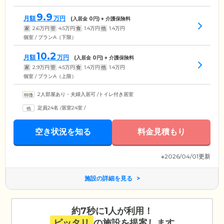
9.9
月額
万円
(入居金
0
円) + 介護保険料
家
2.6
万円
管
4.5
万円
食
1.4
万円
他
1.4
万円
個室 / プランA（下限）
10.2
月額
万円
(入居金
0
円) + 介護保険料
家
2.9
万円
管
4.5
万円
食
1.4
万円
他
1.4
万円
個室 / プランA（上限）
2人部屋あり・夫婦入居可
/
トイレ付き居室
定員24名
/
居室24室
/
空き状況を知る
料金見積もり
※2026/04/01更新
施設の詳細を見る
約7秒に1人が利用！
ピッタリ
の施設を提案します