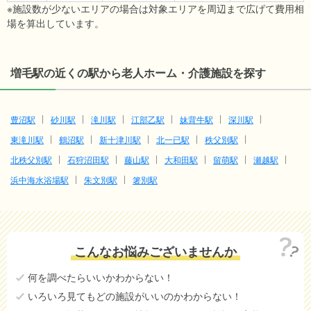
※施設数が少ないエリアの場合は対象エリアを周辺まで広げて費用相
場を算出しています。
増毛駅の近くの駅から老人ホーム・介護施設を探す
豊沼駅
砂川駅
滝川駅
江部乙駅
妹背牛駅
深川駅
東滝川駅
鶴沼駅
新十津川駅
北一已駅
秩父別駅
北秩父別駅
石狩沼田駅
藤山駅
大和田駅
留萌駅
瀬越駅
浜中海水浴場駅
朱文別駅
箸別駅
こんなお悩みございませんか
何を調べたらいいかわからない！
いろいろ見てもどの施設がいいのかわからない！