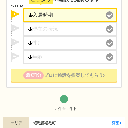
STEP
1
2
3
4
最短1分
プロに施設を提案してもらう
1
1~2 件 全 2 件中
エリア
増毛郡増毛町
変更