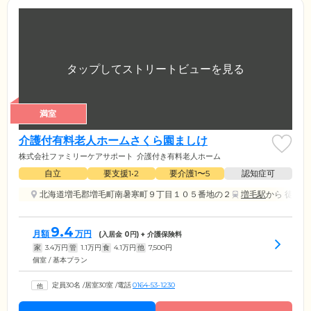
満室
介護付有料老人ホームさくら園ましけ
株式会社ファミリーケアサポート
介護付き有料老人ホーム
自立
要支援1•2
要介護1〜5
認知症可
北海道増毛郡増毛町南暑寒町９丁目１０５番地の２
増毛駅
から 徒歩15
9.4
月額
万円
(入居金
0
円) + 介護保険料
家
3.4
万円
管
1.1
万円
食
4.1
万円
他
7,500
円
個室 / 基本プラン
定員30名
/
居室30室
/
電話
0164-53-1230