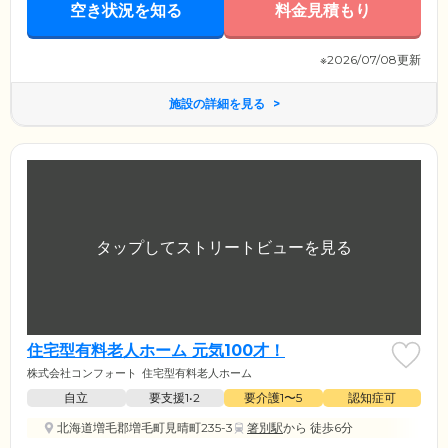
空き状況を知る
料金見積もり
※2026/07/08更新
施設の詳細を見る
住宅型有料老人ホーム 元気100才！
株式会社コンフォート
住宅型有料老人ホーム
自立
要支援1•2
要介護1〜5
認知症可
北海道増毛郡増毛町見晴町235-3
箸別駅
から 徒歩6分