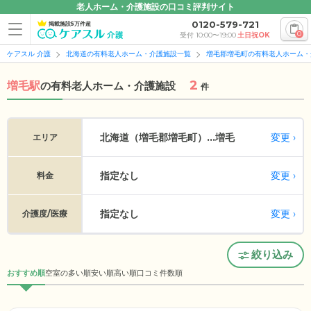
老人ホーム・介護施設の口コミ評判サイト
0120-579-721
掲載施設5万件超
0
受付 10:00〜19:00
土日祝OK
ケアスル 介護
北海道の有料老人ホーム・介護施設一覧
増毛郡増毛町の有料老人ホーム・
2
増毛駅
の
有料老人ホーム・介護施設
件
変更
北海道（増毛郡増毛町）...
増毛
エリア
指定なし
変更
料金
指定なし
変更
介護度/医療
絞り込み
おすすめ順
空室の多い順
安い順
高い順
口コミ件数順