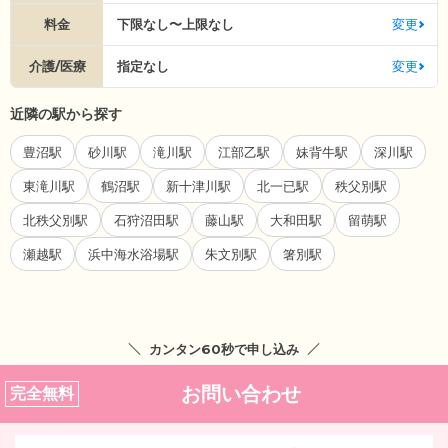
料金
下限なし〜上限なし
変更
介護/医療
指定なし
変更
近隣の駅から探す
豊沼駅
砂川駅
滝川駅
江部乙駅
妹背牛駅
深川駅
東滝川駅
鶴沼駅
新十津川駅
北一已駅
秩父別駅
北秩父別駅
石狩沼田駅
藤山駅
大和田駅
留萌駅
瀬越駅
浜中海水浴場駅
朱文別駅
箸別駅
カンタン60秒で申し込み
お問い合わせ
完全無料