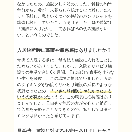
なかったため、施設探しを始めました。骨折の約半
年前から、母が一人暮らしを続けるのは難しいだろ
うと予想し、私もいくつかの施設のパンフレットを
準備し検討していたこともありました。母の希望は
「施設に入りたい」「できれば私の側の施設がい
入居決断時に葛藤や罪悪感はありましたか？
骨折で入院する前は、母も私も施設に入れることに
ためらいがありました。しかし、入院とリハビリ施
設での生活で合計6ヶ月間、母は自分で食事を作らな
い生活を経験し、この環境に慣れていました。入居
のタイミングが病院やリハビリ施設の延長のような
状態だったため、
「いきなり施設じゃなかった」と
いうのが良かった
ようで、この環境に抵抗感はあり
ませんでした。母自身が施設の方が安心だと納得し
て入居を決めることができたので、私としてはタイ
ミングは良かったと感じています。
見学時、施設に対する不安はありましたか？