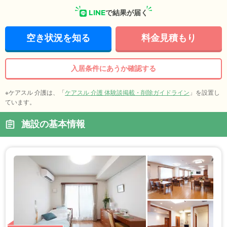
LINE
で結果が届く
空き状況を知る
料金見積もり
入居条件にあうか確認する
※ケアスル 介護は、「
ケアスル 介護 体験談掲載・削除ガイドライン
」を設置し
ています。
施設の基本情報