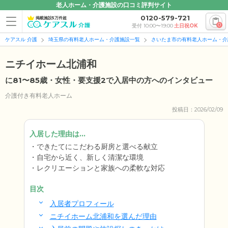
老人ホーム・介護施設の口コミ評判サイト
0120-579-721
掲載施設5万件超
0
受付 10:00〜19:00
土日祝OK
ケアスル 介護
埼玉県の有料老人ホーム・介護施設一覧
さいたま市の有料老人ホーム・介
ニチイホーム北浦和
に81〜85歳・女性・要支援2で入居中の方へのインタビュー
介護付き有料老人ホーム
投稿日：2026/02/09
入居した理由は...
できたてにこだわる厨房と選べる献立
自宅から近く、新しく清潔な環境
レクリエーションと家族への柔軟な対応
目次
入居者プロフィール
ニチイホーム北浦和を選んだ理由