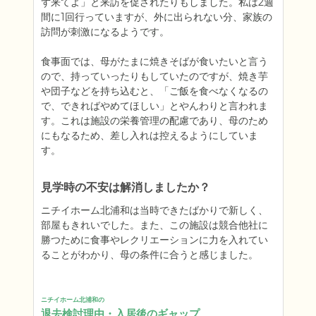
ず来てよ」と来訪を促されたりもしました。私は2週
間に1回行っていますが、外に出られない分、家族の
訪問が刺激になるようです。

食事面では、母がたまに焼きそばが食いたいと言う
ので、持っていったりもしていたのですが、焼き芋
や団子などを持ち込むと、「ご飯を食べなくなるの
で、できればやめてほしい」とやんわりと言われま
す。これは施設の栄養管理の配慮であり、母のため
にもなるため、差し入れは控えるようにしていま
見学時の不安は解消しましたか？
ニチイホーム北浦和は当時できたばかりで新しく、
部屋もきれいでした。また、この施設は競合他社に
勝つために食事やレクリエーションに力を入れてい
ることがわかり、母の条件に合うと感じました。
ニチイホーム北浦和の
退去検討理由・入居後のギャップ