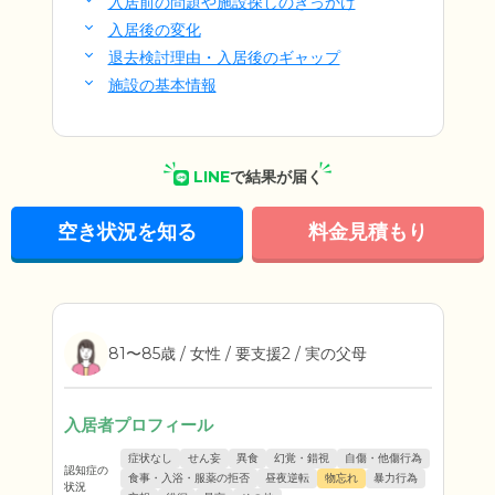
入居前の問題や施設探しのきっかけ
入居後の変化
退去検討理由・入居後のギャップ
施設の基本情報
LINE
で結果が届く
空き状況を知る
料金見積もり
81〜85歳 / 女性 / 要支援2 / 実の父母
入居者プロフィール
症状なし
せん妄
異食
幻覚・錯視
自傷・他傷行為
認知症の
食事・入浴・服薬の拒否
昼夜逆転
物忘れ
暴力行為
状況