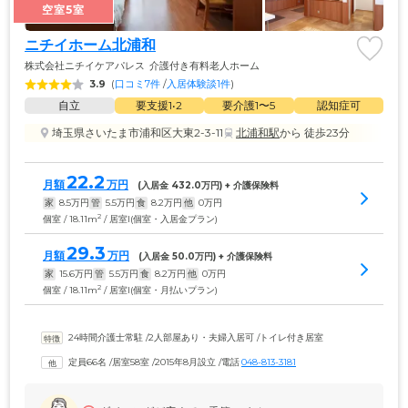
空室5室
ニチイホーム北浦和
株式会社ニチイケアパレス
介護付き有料老人ホーム
3.9
(
口コミ7件
 /
入居体験談1件
)
自立
要支援1•2
要介護1〜5
認知症可
埼玉県さいたま市浦和区大東2-3-11
北浦和駅
から 徒歩23分
22.2
月額
万円
(入居金 
432.0
万円) + 介護保険料
家
8.5
万円
管
5.5
万円
食
8.2
万円
他
0
万円
2
個室 / 18.11m
/ 居室I(個室・入居金プラン)
29.3
月額
万円
(入居金 
50.0
万円) + 介護保険料
家
15.6
万円
管
5.5
万円
食
8.2
万円
他
0
万円
2
個室 / 18.11m
/ 居室I(個室・月払いプラン)
24時間介護士常駐
 /
2人部屋あり・夫婦入居可
 /
トイレ付き居室
定員66名
 /
居室58室
 /
2015年8月設立
 /
電話
048-813-3181