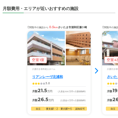
月額費用・エリアが近いおすすめの施設
0.5
さいたま市浦和区瀬ケ崎
閲覧中の施設から
km
閲覧中の施
空室1室
空室4
介護付き有料老人ホーム
介護付き有
リアンレーヴ北浦和
さいた
3.0
21.5
19
月額
万円
月額
(入居金
300
万円
+介護保険料)
26.5
26
月額
万円
月額
(入居金
0
万円
+介護保険料)
自立
要支援1・2
要介護1〜5
認知症可
自立