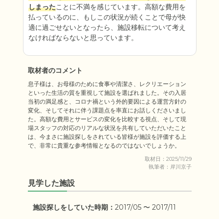
しまった
ことに不満を感じています。高額な費用を
払っているのに、もしこの状況が続くことで母が快
適に過ごせないとなったら、施設移転について考え
なければならないと思っています。
取材者のコメント
息子様は、お母様のために食事や清潔さ、レクリエーション
といった生活の質を重視して施設を選ばれました。その入居
当初の満足感と、コロナ禍という外的要因による運営方針の
変化、そしてそれに伴う課題点を率直にお話しくださいまし
た。高額な費用とサービスの変化を比較する視点、そして現
場スタッフの対応のリアルな状況を共有していただいたこと
は、今まさに施設探しをされている皆様が施設を評価する上
で、非常に貴重な参考情報となるのではないでしょうか。
取材日：2025/11/29
執筆者：岸川京子
見学した施設
施設探しをしていた時期：
2017/05 〜 2017/11