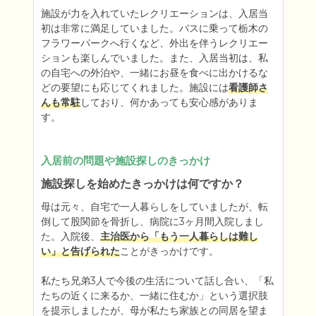
施設が力を入れていたレクリエーションは、入居当
初は非常に満足していました。バスに乗って栃木の
フラワーパークへ行くなど、外出を伴うレクリエー
ションも楽しんでいました。また、入居当初は、私
の自宅への外泊や、一緒にお昼を食べに出かけるな
どの要望にも応じてくれました。施設には
看護師さ
んも常駐
しており、何かあっても安心感がありま
す。
入居前の問題や施設探しのきっかけ
施設探しを始めたきっかけは何ですか？
母は元々、自宅で一人暮らしをしていましたが、転
倒して股関節を骨折し、病院に3ヶ月間入院しまし
た。入院後、
主治医から「もう一人暮らしは難し
い」と告げられた
ことがきっかけです。

私たち兄弟3人で今後の生活について話し合い、「私
たちの近くに来るか、一緒に住むか」という選択肢
を提示しましたが、母が私たち家族との同居を望ま