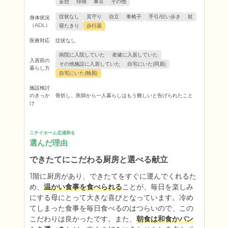
妄想
徘徊
暴言
その他
症状なし
見守り
自立
車椅子
手引/伝い歩き
杖
身体状況
（ADL）
寝たきり
歩行器
医療対応
症状なし
病院に入院していた
老健に入居していた
入居前の
その他施設に入居していた
自宅にいた(同居)
暮らし方
自宅にいた(独居)
施設検討
のきっか
骨折し、医師から一人暮らしはもう難しいと告げられたこと
け
ニチイホーム北浦和を
選んだ理由
できたてにこだわる厨房と選べる献立
1階に厨房があり、できたてをすぐに運んでくれるた
め、
温かい食事を食べられる
ことが、毎日を楽しみ
にする母にとって大きな喜びとなっています。冷め
てしまった食事を毎日食べるのはつらいので、この
こだわりは良かったです。また、
朝食は和食かパン