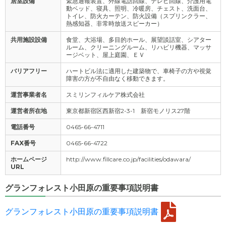
居室設備
緊急通報装置、外線電話回線、テレビ回線、介護用電
動ベッド、寝具、照明、冷暖房、チェスト、洗面台、
トイレ、防火カーテン、防火設備（スプリンクラー、
熱感知器、非常時放送スピーカー）
共用施設設備
食堂、大浴場、多目的ホール、展望談話室、シアター
ルーム、クリーニングルーム、リハビリ機器、マッサ
ージベット、屋上庭園、ＥＶ
バリアフリー
ハートビル法に適用した建築物で、車椅子の方や視覚
障害の方が不自由なく移動できます。
運営事業者名
スミリンフィルケア株式会社
運営者所在地
東京都新宿区西新宿2-3-1 新宿モノリス27階
電話番号
0465-66-4711
FAX番号
0465-66-4722
ホームページ
http://www.fillcare.co.jp/facilities/odawara/
URL
グランフォレスト小田原の重要事項説明書
グランフォレスト小田原の重要事項説明書