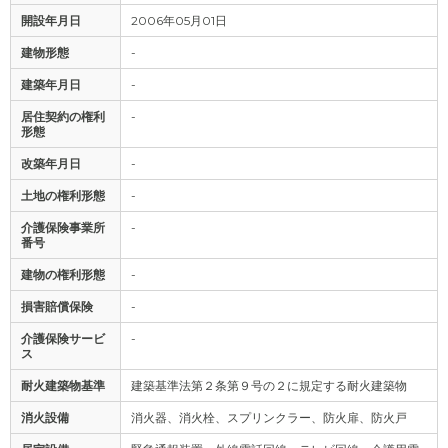
開設年月日
2006年05月01日
建物形態
-
建築年月日
-
居住契約の権利
-
形態
改築年月日
-
土地の権利形態
-
介護保険事業所
-
番号
建物の権利形態
-
損害賠償保険
-
介護保険サービ
-
ス
耐火建築物基準
建築基準法第２条第９号の２に規定する耐火建築物
消火設備
消火器、消火栓、スプリンクラー、防火扉、防火戸