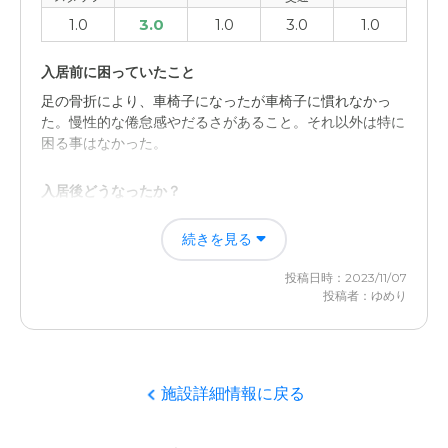
1.0
3.0
1.0
3.0
1.0
入居前に困っていたこと
足の骨折により、車椅子になったが車椅子に慣れなかっ
た。慢性的な倦怠感やだるさがあること。それ以外は特に
困る事はなかった。
入居後どうなったか？
施設がひどい対応をしたため、毎日会いに通ったがコロナ
続きを見る
の面会制限で会えず、どんどん衰弱したため、退所させる
ことになったため。
投稿日時：2023/11/07
投稿者：ゆめり
グランフォレスト小田原の評価
入所当初と体調が変わり、固形食が食べられなくなったの
に流動食に食事内容を変更せず、食べられなかったために
衰弱した。水分ももらえず衰弱した。電話すると明らかに
施設詳細情報に戻る
脱水症状があり、コロナの面会制限で会えなかったため、
点滴を頼んだが「延命治療をしないとサインしているから
点滴はしない」と拒否された。 慌てて退所させ病院に連