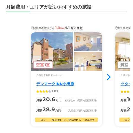
少し不便ではあるが、別にアクセスも悪くない。印象とし
月額費用・エリアが近いおすすめの施設
ては静かで良い環境だとは思う。
料金費用について
1.0
小田原市久野
閲覧中の施設から
km
閲覧中の施
スタッフの質から考えたら全く納得できない価格。まとも
なのは雇われの施設長だけだった。
空室1室
満室
介護付き有料老人ホーム
介護付き有
デンマークINN小田原
ツクイ
3.83
20.6
16
月額
万円
月額
(入居金
500
万円
+介護保険料)
28.9
2
月額
万円
月額
(入居金
0
万円
+介護保険料)
自立
要支援1・2
要介護1〜5
認知症可
自立