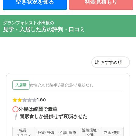
空き状況を知る
料金見積もり
グランフォレスト小田原の
見学・入居した方の評判・口コミ
女性 / 90代後半 / 要介護4 / 症状なし
入居済
1.80
外観は綺麗で豪華
固形食しか提供せず衰弱させた
職員･
近隣環境･
外観･設備
介護･医療
料金･費用
スタッフ
交通