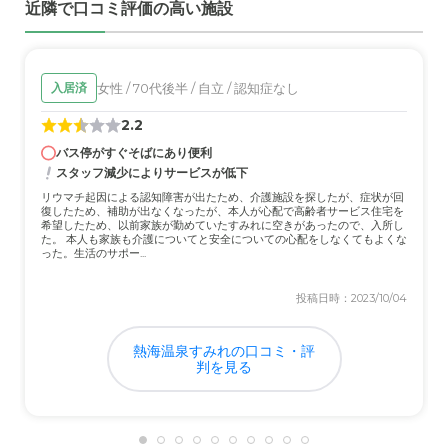
近隣で口コミ評価の高い施設
れて行ったら、そこの医師が絶句していた。
職員・スタッフ・他入居者の雰囲気について
女性 / 70代後半 / 自立 / 認知症なし
入居済
人としての血が通っていないと思う。その人の状態を見て
介護しているとはいえない。 固形食が食べられなくなっ
2.2
たのに関わらず固形食を出し続け、食べられなくても放置
バス停がすぐそばにあり便利
し、衰弱させた。 我が家だけでなく、知人の家の方も同
スタッフ減少によりサービスが低下
じ目にあっていた。
リウマチ起因による認知障害が出たため、介護施設を探したが、症状が回
復したため、補助が出なくなったが、本人が心配で高齢者サービス住宅を
外観・内装・居室・設備について
希望したため、以前家族が勤めていたすみれに空きがあったので、入所し
た。 本人も家族も介護についてと安全についての心配をしなくてもよくな
見た目は綺麗で豪華。清潔感はある。ただ、金額や見た目
った。生活のサポー...
にそぐわないスタッフしかいない。
投稿日時：2023/10/04
介護医療サービスについて
熱海温泉すみれの口コミ・評
医師がいるといっても名ばかり。明らかに脱水症状なのに
判を見る
点滴もせず、放置。補助金目当てとしか思えない。
近隣環境や交通アクセスについて