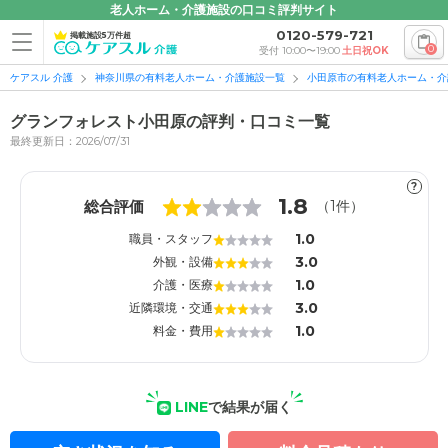
老人ホーム・介護施設の口コミ評判サイト
0120-579-721
掲載施設5万件超
0
受付 10:00〜19:00
土日祝OK
ケアスル 介護
神奈川県の有料老人ホーム・介護施設一覧
小田原市の有料老人ホーム・介
グランフォレスト小田原の評判・口コミ一覧
最終更新日：2026/07/31
?
1
1
1.8
総合評価
（
1
件）
1.0
職員・スタッフ
3.0
外観・設備
1.0
介護・医療
3.0
近隣環境・交通
1.0
料金・費用
LINE
で結果が届く