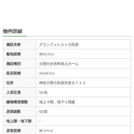
物件詳細
施設名称
グランフォレスト小田原
敷地面積
1834.0㎡
施設種別
介護付き有料老人ホーム
延床面積
2445.0㎡
住所
神奈川県小田原市多古７１２
入居定員
60名
建物構造階数
地上４階、地下１階建
居室総数
60室
地上階・地下階
-
居室面積
18.0〜㎡