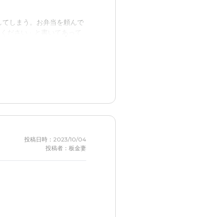
してしまう。お弁当を頼んで
てください」と書いてあって
ておくことが出来なくなり、
投稿日時：2023/10/04
投稿者：板金妻
のに本人が外出時袋に入れて
えば済むのにスタッフ間で情