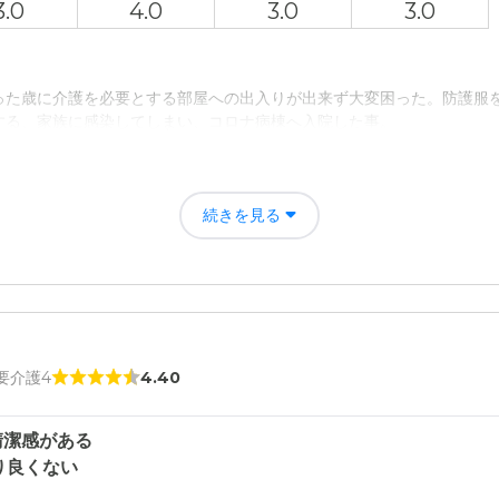
3.0
4.0
3.0
3.0
に見えるので本人にはホテルにいると言っている。名前もホテルみたい
て
った歳に介護を必要とする部屋への出入りが出来ず大変困った。防護服
るため特に本人の希望に沿った個別支援計画が作られているわけではな
する、家族に感染してしまい、コロナ病棟へ入院した事。
評価
について
は勿論だが、１人の人として、介護スタッフが、人情がある人が多かっ
の駅から直ぐというわけではない。電車の本数も少ないので自家用車や
続きを見る
者の雰囲気について
れる側の気持ちになって介護をしてくれていた。先へ先へと物事を動か
来た施設に比べて料金が高い。入居に必要な頭金も他の施設に比べてか
について
 要介護4
4.40
気だった。喫茶店があったり、室内もそれなりに清潔感があるのが伝わ
て
清潔感がある
り良くない
をしてもらえた。対応の早さはとても早い。介護者をあまり待たせない