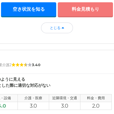
空き状況を知る
料金見積もり
とじる
 要介護2
3.40
のように見える
とした際に適切な対応がない
観・設備
介護・医療
近隣環境・交通
料金・費用
5.0
3.0
3.0
2.0