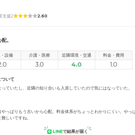
 要支援2
2.60
心配。
観・設備
介護・医療
近隣環境・交通
料金・費用
2.0
3.0
4.0
1.0
について
なっていたし、近隣の知り合いも入居していたので気にはなっていた。
はやっぱりもう古いから心配。料金体系がちょっとわかりにくい。やっ
と難しいですね。
LINE
で結果が届く