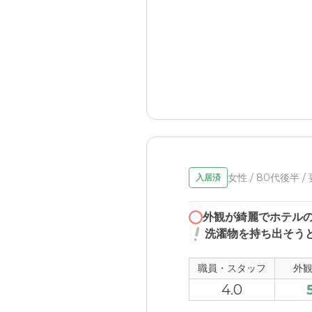
女性 / 80代後半 /
入居済
外観が綺麗でホテル
洗濯物を持ち出そう
職員・スタッフ
外
4.0