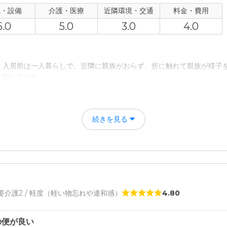
について
観・設備
介護・医療
近隣環境・交通
料金・費用
5.0
5.0
3.0
4.0
家族も交通手段に使うにはベストな場所だと思う。駐車場が、少ないと
高給取りの人しか入れない感じの料金だと思う。入居するには老後の貯
、入居前は一人暮らしで、近隣に親族がおらず、折に触れて親族が様子
に悩んでいた。
も、施設のスタッフが24時間体制で介護・看護してくれるので、認知症
続きを見る
じることがなかった。
評価
り、清潔であり、また、介護・看護の体制が充実していること。
者の雰囲気について
/ 要介護2 / 軽度（軽い物忘れや違和感）
4.80
、入居者が不安げな表情を見せることがなかった。また、レクリエーシ
の便が良い