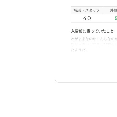
外観・内装・居室・設備
職員・スタッフ
外
施設は閑静な場所にあり、
4.0
介護医療サービスについ
入居前に困っていたこと
とても丁寧で充実した介護
わがままなのかにんちなの
族が不安を感じることがな
ながらさいごにきょひする
たようだ。
近隣環境や交通アクセス
閑静な立地なので近隣環境
入居後どうなったか？
ざるを得なかった。
あえああうるききいがへっ
料金費用について
デンマークINN小田原の
非常にリーズナブルだとま
まだあたらしいしせつなの
を感じることはなかった。
んしょうなどでｆきないが
職員・スタッフ・他入居
にんずうがおおいのでいお