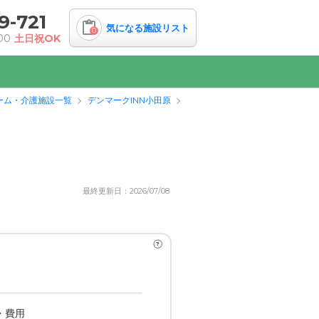
9-721
気になる施設リスト
0
00
土日祝OK
ーム・介護施設一覧
デンマークINN小田原
最終更新日：2026/07/08
?
・費用