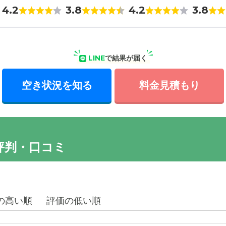
4.2
3.8
4.2
3.8
LINE
で結果が届く
空き状況を知る
料金見積もり
評判・口コミ
の高い順
評価の低い順