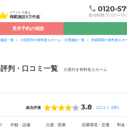
0120-57
ケアスル 介護は
受付時間 10:00〜19:
掲載施設5万件超
見学予約の相談
護施設一覧
小田原市の有料老人ホーム・介護施設一覧
井細田駅の有料老人ホ
の評判・口コミ一覧
介護付き有料老人ホーム
3.8
（
口コミ
6
件
）
総合評価
フ
外観・設備
介護・医療
近隣環境・交通
料金