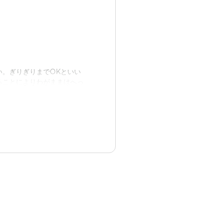
況を連絡してくれたので、親
。ぎりぎりまでOKといい
ることによりわがままはへっ
問する場合は自家用車を使わ
ひんどとさいてはへった。
ったので、大きな経済的負担
てもこじんではいべんとやか
うひともいればあわないひと