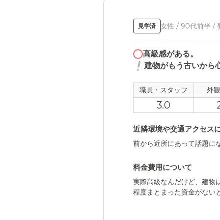
女性 / 90代前半 /
見学済
高級感がある。
建物がもう古いから
職員・スタッフ
外
3.0
近隣環境や交通アクセス
前から近所にあって話題に
料金費用について
実際高級なんだけど、建物
程度まとまった資金がない