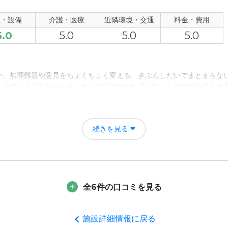
について
観・設備
介護・医療
近隣環境・交通
料金・費用
居住スペースが広く、清潔感があった。また、設備も充実していた。
5.0
5.0
5.0
5.0
て
・看護・医療を提供していた。また、親族に対して定期的に入居者の状
か、無理難題や意見をちょくちょく変える。きぶんしだいでまとまらない
かった。
とうのこうどうがみられ、かいごにはつかれていた、しせつでみてくれ
について
は申し分なかったが、交通アクセスが良いとは言えず、親族が施設を訪
続きを見る
たのでだいぶかいしゃおされた。まだたまにでんわでよびだされるが、
評価
では言えないが、介護・看護サービスの内容にそこそこ見合った料金だ
でせつびがととのっている。ひろいくうかんもありたいくつしない。と
全6件の口コミを見る
しょくいんがしてくれている。
者の雰囲気について
施設詳細情報に戻る
きとどいたかいごをしていただいている。ほかにゅうきょしゃはきのあ