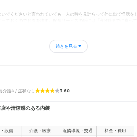
ないでくださいと言われていても一人の時を見計らって外に出て怪我を
とっておくのでお腹を壊す。配食サービスの紙には「夜8時までに食べ
続きを見る
なくなった。食事も決まった時間に食べなければ片付けられるのでとっ
た。
評価
たのですが、外出の機会が減って本人は面白くないと言っている。
 要介護4 / 症状なし
3.60
者の雰囲気について
るのである程度落ち着いていられる。洗濯は施設の中でお願いしている
茶店や清潔感のある内装
のままにしていた。「こちらで洗濯するので預からせてください」と言
観・設備
介護・医療
近隣環境・交通
料金・費用
について