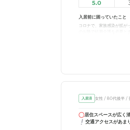
5.0
外観が綺麗でホテルのよう
入居前に困っていたこと
介護医療サービスについ
コロナで、家族感染が拡が
ショートステイで使ってい
のお陰で結局介護を必要と
スがない。
デンマークINN小田原の
近隣環境や交通アクセス
介護をする側が、職として
住宅街ではあるが、最寄り
職員・スタッフ・他入居
料金費用について
笑顔が柔らかい、介護をさ
周りにある施設や新規に出
外観・内装・居室・設備
女性 / 80代後半 /
入居済
施設とは、思わせない雰囲
介護医療サービスについ
居住スペースが広く
交通アクセスがあま
排便の処理等は手早く処理