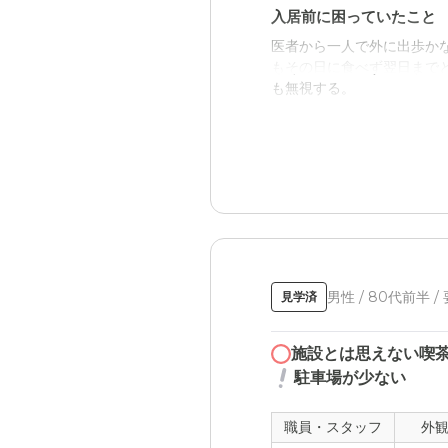
入居前に困っていたこと
医者から一人で外に出歩か
もその日に食べず翌日まで
も無視する。
入居後どうなったか？
黙って外に出ることは出来
お腹を壊す心配がなくなっ
デンマークINN小田原の
こちらの困り感は解消され
男性 / 80代前半 /
見学済
職員・スタッフ・他入居
本人の話をよく聞いてくれ
施設とは思えない喫
持って行こうとするのをそ
駐車場が少ない
報共有されていない。
職員・スタッフ
外
外観・内装・居室・設備