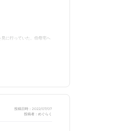
思う。
金がだいぶ無いと入居出来な
を見に行っていた。伯母宅へ
がかなり進行してからも、親
投稿日時：2022/07/07
投稿者：めぐらく
ョンなどのアクティビティも