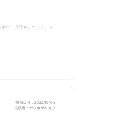
なのでそれで通った
を来て、介護をしていた。そ
いので機能訓練などのサービ
た。
タクシーが必要
す行動が良く見られた。
なり高額
投稿日時：2023/10/04
る。
投稿者：ホウホケキョウ
所も凄い。