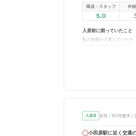
近隣環境や交通アクセス
職員・スタッフ
外
5.0
駅からも近く通いやすい。
料金費用について
入居前に困っていたこと
若干高いのかと思う。昔、
私の伯母が入居していたが
いと思う。
の往復に時間がかかること
入居後どうなったか？
近隣に住む親族がいなくて
族が生活する上で不安を感
デンマークINN小田原の
施設の設備が行き届いてお
職員・スタッフ・他入居
女性 / 80代後半 
入居済
介護・看護の仕方が丁寧で
充実していた。
小田原駅に近く交通