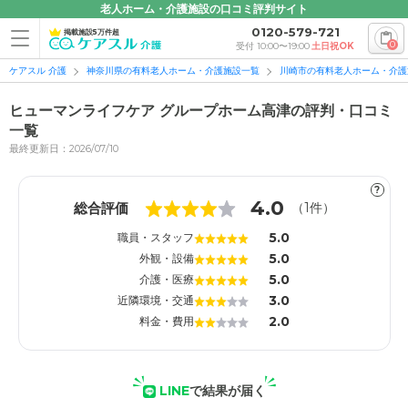
老人ホーム・介護施設の口コミ評判サイト
0120-579-721
掲載施設5万件超
0
受付 10:00〜19:00
土日祝OK
ケアスル 介護
神奈川県の有料老人ホーム・介護施設一覧
川崎市の有料老人ホーム・介護
ヒューマンライフケア グループホーム高津の評判・口コミ
一覧
最終更新日：2026/07/10
?
4.0
総合評価
（
1
件）
5.0
職員・スタッフ
5.0
外観・設備
5.0
介護・医療
3.0
近隣環境・交通
2.0
料金・費用
LINE
で結果が届く