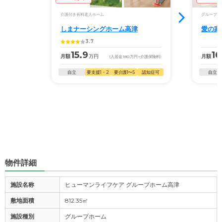
介護付き有料老人ホーム
グループホ
しまナーシングホーム高津
愛の家
3.7
15.9
16
月額
万円
月額
(入居金
180
万円
+介護保険料)
自立
要支援1・2
要介護1〜5
認知症可
自立
物件詳細
施設名称
ヒューマンライフケア グループホーム高津
敷地面積
812.35㎡
施設種別
グループホーム