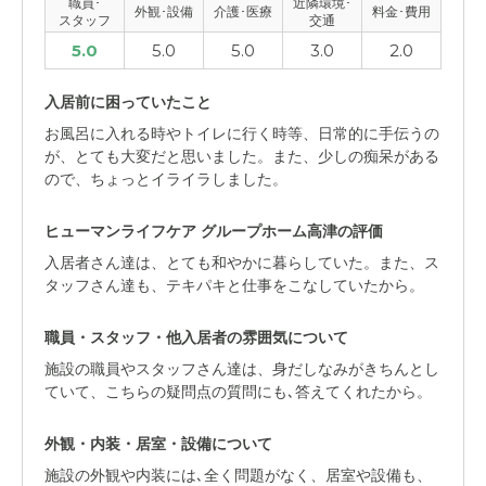
職員･
近隣環境･
外観･設備
介護･医療
料金･費用
スタッフ
交通
5.0
5.0
5.0
3.0
2.0
入居前に困っていたこと
お風呂に入れる時やトイレに行く時等、日常的に手伝うの
が、とても大変だと思いました。また、少しの痴呆がある
ので、ちょっとイライラしました。
ヒューマンライフケア グループホーム高津の評価
入居者さん達は、とても和やかに暮らしていた。また、ス
タッフさん達も、テキパキと仕事をこなしていたから。
職員・スタッフ・他入居者の雰囲気について
施設の職員やスタッフさん達は、身だしなみがきちんとし
ていて、こちらの疑問点の質問にも､答えてくれたから。
外観・内装・居室・設備について
施設の外観や内装には､全く問題がなく、居室や設備も、