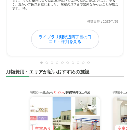
です。 ただし条件に合った部屋が空いてなかったのが残念でした。 明る
く、温かい雰囲気を感じました。 居室の見学まで出来なかったことが残念
です。 持...
投稿日時：2023/11/28
ライブラリ淵野辺四丁目の口
コミ・評判を見る
月額費用・エリアが近いおすすめの施設
0.2
川崎市高津区上作延
閲覧中の施設から
km
閲覧中の施
空室あり
空室2