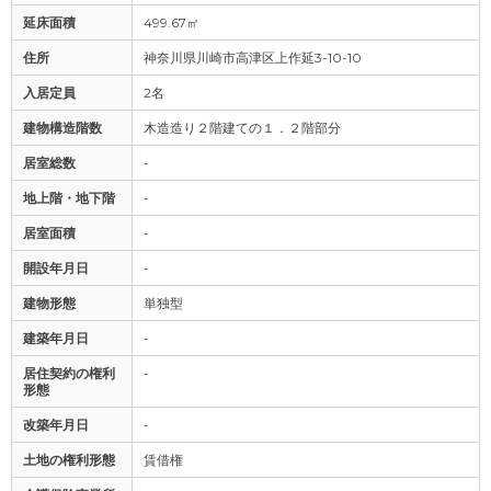
延床面積
499.67㎡
住所
神奈川県川崎市高津区上作延3-10-10
入居定員
2名
建物構造階数
木造造り２階建ての１．２階部分
居室総数
-
地上階・地下階
-
居室面積
-
開設年月日
-
建物形態
単独型
建築年月日
-
居住契約の権利
-
形態
改築年月日
-
土地の権利形態
賃借権