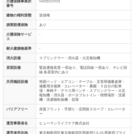
介護保険事業所
1495300103
番号
建物の権利形態
賃借権
損害賠償保険
あり
介護保険サービ
-
ス
耐火建築物基準
-
消火設備
スプリンクラー・消火器・火災報知機
居室設備
緊急通報装置:一部あり、電話回線:一部あり、テレビ回
線:各居室内にあり
共用施設設備
簡易ベッド・エアコン・テーブル・災害用備蓄倉庫・
備蓄用冷蔵庫・エレベーター・農園・５台分の駐車
場・車椅子・テラス用ベンチ・スプリンクラー・火災
報知機・消火器・ポータブルトイレ・喫煙場所・洗濯
機・洗濯物乾燥機・花壇
バリアフリー
床面フラット・手摺り・玄関前スロープ・エレベータ
ー
運営事業者名
ヒューマンライフケア株式会社
運営者所在地
東京都新宿区東京都新宿区西新宿7-5-25 西新宿プライ