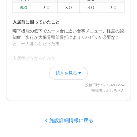
5.0
3.0
3.0
3.0
3.0
入居前に困っていたこと
嚥下機能の低下でムース食に近い食事メニュー、軽度の認
知症、歩行が大腿骨頸部骨折によりリハビリが必要なこ
と、一人暮らしだった事。
入居後どうなったか？
まず食事はかなり助かりました。一か月全てではなく、シ
続きを見る
ョートステイで14日ほど預けていました。食事、入浴、排
泄と全部やってくれているのでかなり助かりました。
投稿日時：2024/05/24
投稿者：おしろさん
花物語たかつの評価
交通機関等の利便性は良くないですが、そのぶん川が有
り、多少の風情が感じるところでしたので気持ちは和らい
だと思います。
施設詳細情報に戻る
職員・スタッフ・他入居者の雰囲気について