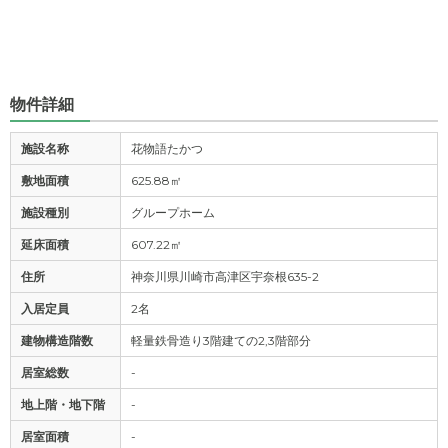
物件詳細
施設名称
花物語たかつ
敷地面積
625.88㎡
施設種別
グループホーム
延床面積
607.22㎡
住所
神奈川県川崎市高津区宇奈根635-2
入居定員
2名
建物構造階数
軽量鉄骨造り3階建ての2,3階部分
居室総数
-
地上階・地下階
-
居室面積
-