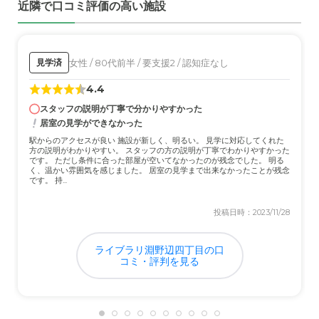
近隣で口コミ評価の高い施設
認知症のひとにも一人一人丁寧に常駐のケアマネが対応し
てました。高齢のスタッフの方が良かったです。
外観・内装・居室・設備について
女性 / 80代前半 / 要支援2 / 認知症なし
見学済
施設自体は小規模型なので各設備の多さとかは一般の預か
4.4
り施設だとおもいます。建物自体はきれいです。
スタッフの説明が丁寧で分かりやすかった
居室の見学ができなかった
介護医療サービスについて
駅からのアクセスが良い 施設が新しく、明るい。 見学に対応してくれた
これは小規模だから医療関係は仕方ないけど整ってはない
方の説明がわかりやすい。 スタッフの方の説明が丁寧でわかりやすかった
と受けました。確か消防署が近くにあったから救急は大丈
です。 ただし条件に合った部屋が空いてなかったのが残念でした。 明る
く、温かい雰囲気を感じました。 居室の見学まで出来なかったことが残念
夫かな？
です。 持...
近隣環境や交通アクセスについて
投稿日時：2023/11/28
交通アクセスはチョイ悪いです。バス停から10〜15分くら
い歩きます。その分環境は良いです。買い物が不便かと思
ライブラリ淵野辺四丁目の口
います。
コミ・評判を見る
料金費用について
骨折して入院先から一番近くて安いところを紹介されたの