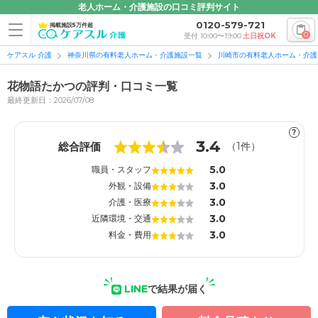
老人ホーム・介護施設の口コミ評判サイト
0120-579-721
掲載施設5万件超
0
受付 10:00〜19:00
土日祝OK
ケアスル 介護
神奈川県の有料老人ホーム・介護施設一覧
川崎市の有料老人ホーム・介護
花物語たかつの評判・口コミ一覧
最終更新日：2026/07/08
?
1
1
3.4
総合評価
（
1
件）
5.0
職員・スタッフ
3.0
外観・設備
3.0
介護・医療
3.0
近隣環境・交通
3.0
料金・費用
LINE
で結果が届く