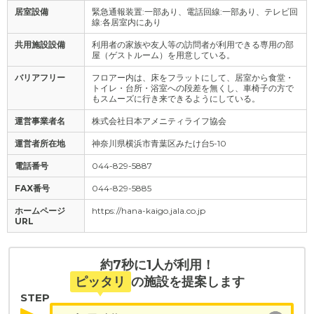
居室設備
緊急通報装置:一部あり、電話回線:一部あり、テレビ回
線:各居室内にあり
共用施設設備
利用者の家族や友人等の訪問者が利用できる専用の部
屋（ゲストルーム）を用意している。
バリアフリー
フロアー内は、床をフラットにして、居室から食堂・
トイレ・台所・浴室への段差を無くし、車椅子の方で
もスムーズに行き来できるようにしている。
運営事業者名
株式会社日本アメニティライフ協会
運営者所在地
神奈川県横浜市青葉区みたけ台5-10
電話番号
044-829-5887
FAX番号
044-829-5885
ホームページ
https://hana-kaigo.jala.co.jp
URL
約7秒に1人が利用！
ピッタリ
の施設を提案します
STEP