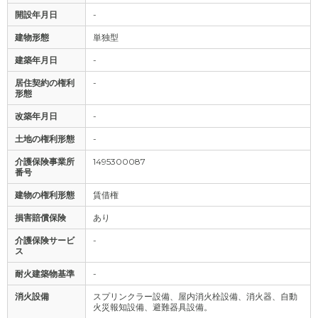
開設年月日
-
建物形態
単独型
建築年月日
-
居住契約の権利
-
形態
改築年月日
-
土地の権利形態
-
介護保険事業所
1495300087
番号
建物の権利形態
賃借権
損害賠償保険
あり
介護保険サービ
-
ス
耐火建築物基準
-
消火設備
スプリンクラー設備、屋内消火栓設備、消火器、自動
火災報知設備、避難器具設備。