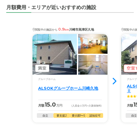
で他の料金との比較がなくこのサービスが当たり前と認識
月額費用・エリアが近いおすすめの施設
しております。
0.9
川崎市高津区久地
閲覧中の施設から
km
閲覧中の施
満室
空室1
グループホーム
グループホ
ALS
ALSOKグループホーム川崎久地
Ⅱ
15.0
15
月額
万円
月額
(入居金
0
万円
+介護保険料)
自立
要支援2
要介護1〜5
認知症可
自立