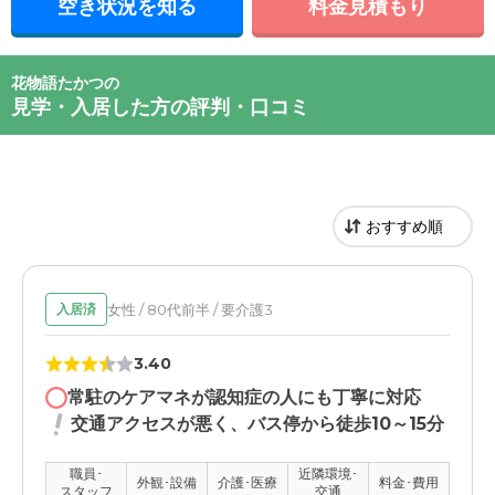
空き状況を知る
料金見積もり
花物語たかつの
見学・入居した方の評判・口コミ
女性 / 80代前半 / 要介護3
入居済
3.40
常駐のケアマネが認知症の人にも丁寧に対応
交通アクセスが悪く、バス停から徒歩10～15分
職員･
近隣環境･
外観･設備
介護･医療
料金･費用
スタッフ
交通