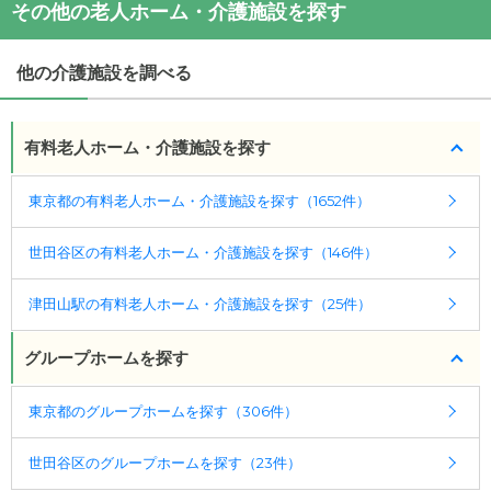
その他の老人ホーム・介護施設を探す
・
住所：
東京都
世田谷区
宇奈根1-18-6
ニチイケアセンター世田谷宇奈根
の対応可能な入居
・
最寄り駅：
条件は次のとおりです。
他の介護施設を調べる
・要介護度：要支援2、要介護1、要介護2、要介護
ニチイケアセンター世田谷宇奈根
の
交通アクセス
3、要介護4、要介護5
・田園都市線「二子玉川駅」より東急バス「鎌田」
・認知症：受け入れ可
バス停より徒歩5分、または小田急線「成城学園前」
有料老人ホーム・介護施設を探す
より東急バス「鎌田」バス停より徒歩5分
ケアスル 介護では詳細な
料金プラン
をご確認頂けま
東京都の有料老人ホーム・介護施設を探す（1652件）
す。詳しくは
こちら
。
世田谷区の有料老人ホーム・介護施設を探す（146件）
◎ケアスル 介護の3つの特徴
・経験豊富な入居相談員が完全無料で施設探しをサ
津田山駅の有料老人ホーム・介護施設を探す（25件）
ポート
入居相談：
0120-579-721
（無料）
グループホームを探す
受付時間：10：00～19：00
東京都のグループホームを探す（306件）
・全国10000件の介護施設情報を掲載
幅広い選択肢の中から、条件にあった施設を選ぶ
世田谷区のグループホームを探す（23件）
ことができます。