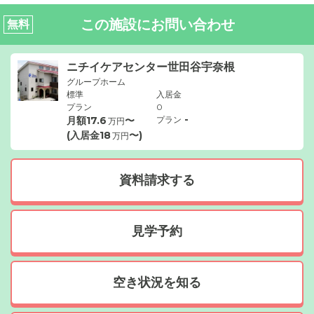
この施設にお問い合わせ
無料
ニチイケアセンター世田谷宇奈根
グループホーム
標準
入居金
プラン
0
-
月額
17.6
〜
プラン
万円
(入居金
18
〜)
万円
資料請求する
見学予約
空き状況を知る