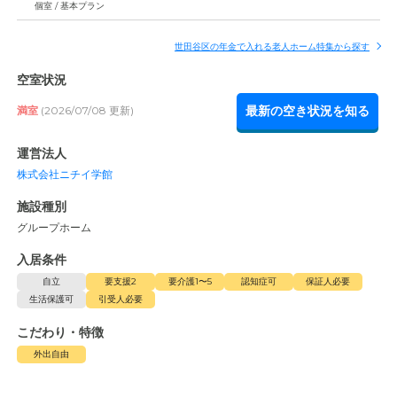
個室 / 基本プラン
世田谷区の年金で入れる老人ホーム特集から探す
空室状況
最新の空き状況を知る
満室
(2026/07/08 更新)
運営法人
株式会社ニチイ学館
施設種別
グループホーム
入居条件
自立
要支援2
要介護1〜5
認知症可
保証人必要
生活保護可
引受人必要
こだわり・特徴
外出自由