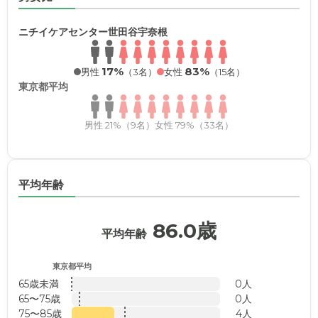
ニチイケアセンター世田谷宇奈根
17%
83%
男性
（3名）
女性
（15名）
東京都平均
男性 21%（9名）
女性 79%（33名）
平均年齢
86.0歳
平均年齢
東京都平均
65歳未満
0人
65〜75歳
0人
75〜85歳
4人