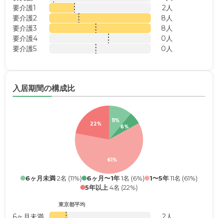
要介護1
2人
要介護2
8人
要介護3
8人
要介護4
0人
要介護5
0人
入居期間の構成比
11%
22%
6%
61%
6ヶ月未満
2名 (11%)
6ヶ月〜1年
1名 (6%)
1〜5年
11名 (61%)
5年以上
4名 (22%)
東京都平均
6ヶ月未満
2人