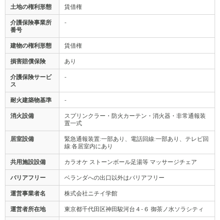
土地の権利形態
賃借権
介護保険事業所
-
番号
建物の権利形態
賃借権
損害賠償保険
あり
介護保険サービ
-
ス
耐火建築物基準
-
消火設備
スプリンクラー・防火カーテン・消火器・非常通報装
置一式
居室設備
緊急通報装置:一部あり、電話回線:一部あり、テレビ回
線:各居室内にあり
共用施設設備
カラオケ ストーンボール足湯等 マッサージチェア
バリアフリー
ベランダへの出口以外はバリアフリー
運営事業者名
株式会社ニチイ学館
運営者所在地
東京都千代田区神田駿河台４-６ 御茶ノ水ソラシティ