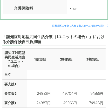
-
介護保険料
万円
世田谷区の年金で入れる老人ホーム特集から探す
「認知症対応型共同生活介護（1ユニットの場合）」におけ
る介護保険自己負担額
認知症対応型
共同生活介護
1割負担
2割負担
3割負担
（1ユニット
の場合）
自立
-
-
-
要支援1
-
-
-
要支援2
24852円
49704円
74556円
要介護1
24983円
49966円
74948円