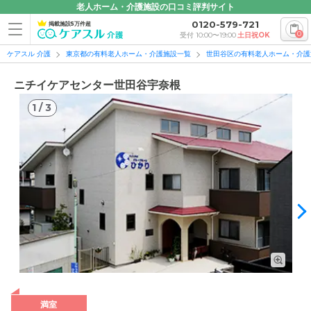
老人ホーム・介護施設の口コミ評判サイト
0120-579-721
掲載施設5万件超
0
受付 10:00〜19:00
土日祝OK
ケアスル 介護
東京都の有料老人ホーム・介護施設一覧
世田谷区の有料老人ホーム・介護
ニチイケアセンター世田谷宇奈根
1
/
3
1
/
3
満室