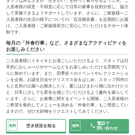
タッフはみなさまが「生きがい」を持って暮らせるよう工夫。ご
入居者様の得意・不得意に応じて日常の家事を役割分担し、協力
して実施できるようサポートしています。さらに、ご家族様へご
入居者様の生活の様子についての「近況報告書」を定期的にお届
け。ご入居者様・ご家族様双方に安心していただけるサポート体
制です。
毎月の「外食行事」など、さまざまなアクティビティを
お楽しみください
ご入居者様にイキイキとお過ごしいただけるよう、スタッフは日
常的におしゃべりやゲームなどをお楽しみいただける雰囲気づく
りに努めています。また、四季折々のイベントやレクリエーショ
ンを企画。お誕生日会やクリスマス会をはじめ、スタッフ同伴の
もと近所の公園へお散歩したり、夏にはひまわり畑に出かけたり
と、日常に少しでも変化を感じていただけるよう趣向を凝らして
います。さらに、お食事に関するイベントも開催。ご入居者様の
ご希望を集約してメニューを決める「外食行事」もご用意してい
ますので、ぜひ大好物をリクエストしてみてください。
電話で
空き状況を知る
無料
無料
問い合わせ