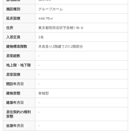
施設種別
グループホーム
延床面積
466.78㎡
住所
東京都世田谷区宇奈根1-18-6
入居定員
2名
建物構造階数
木造造り2階建ての1.2階部分
居室総数
-
地上階・地下階
-
居室面積
-
開設年月日
-
建物形態
単独型
建築年月日
-
居住契約の権利
-
形態
改築年月日
-