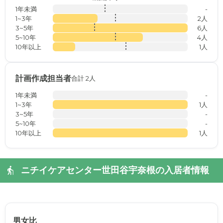
1年未満
-
1~3年
2人
3~5年
6人
5~10年
4人
10年以上
1人
計画作成担当者
合計 2人
1年未満
-
1~3年
1人
3~5年
-
5~10年
-
10年以上
1人
ニチイケアセンター世田谷宇奈根の入居者情報
男女比