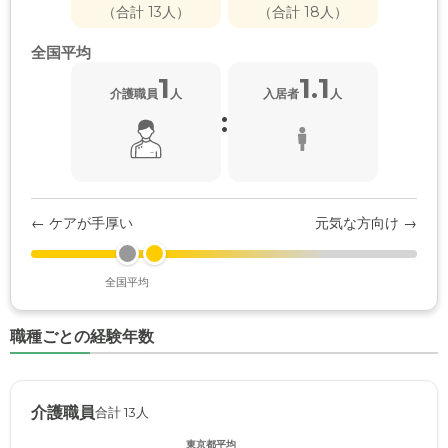
（合計 13人）
（合計 18人）
全国平均
1
1.1
介護職員
人
入居者
人
:
← ケアが手厚い
元気な方向け →
全国平均
職種ごとの経験年数
介護職員
合計 13人
東京都平均