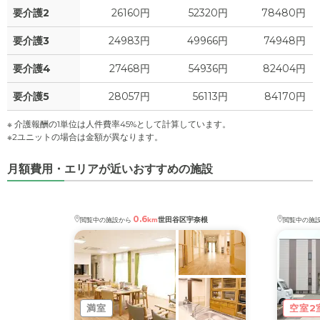
要介護2
26160円
52320円
78480円
要介護3
24983円
49966円
74948円
要介護4
27468円
54936円
82404円
要介護5
28057円
56113円
84170円
※ 介護報酬の1単位は人件費率45%として計算しています。
※2ユニットの場合は金額が異なります。
月額費用・エリアが近いおすすめの施設
0.6
世田谷区宇奈根
閲覧中の施設から
km
閲覧中の施
満室
空室2