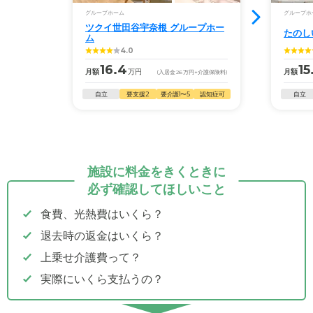
グループホーム
グループホ
ツクイ世田谷宇奈根 グループホー
たのし
ム
4.0
16.4
15
月額
万円
月額
(入居金
26
万円
+介護保険料)
自立
要支援2
要介護1〜5
認知症可
自立
施設に料金をきくときに
必ず確認してほしいこと
食費、光熱費はいくら？
退去時の返金はいくら？
上乗せ介護費って？
実際にいくら支払うの？