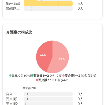
85〜95歳
14人
95歳以上
0人
介護度の構成比
44%
56%
自立
0名 (0%)
要支援1〜2
0名 (0%)
要介護1〜2
10名 (56%)
要介護3〜5
8名 (44%)
東京都平均
自立
0人
要支援1
0人
要支援2
0人