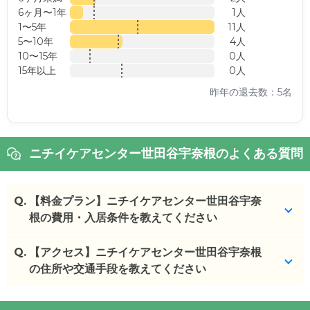
6ヶ月〜1年
1人
1〜5年
11人
5〜10年
4人
10〜15年
0人
15年以上
0人
昨年の退去数：5名
ニチイケアセンター世田谷宇奈根のよくある質問
Q.
【料金プラン】ニチイケアセンター世田谷宇奈
根の費用・入居条件を教えてください
Q.
ニチイケアセンター世田谷宇奈根
【アクセス】ニチイケアセンター世田谷宇奈根
の入居金・月額料
金は次のとおりです。
の住所や交通手段を教えてください
・初期費用が
18.6
万円
・月額費用が
17.6
万円
ニチイケアセンター世田谷宇奈根
の
交通アクセス