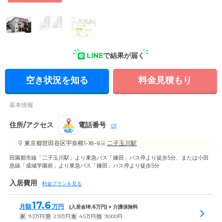
外観: 閑静な住宅街にたたずむホーム。白い壁に赤い屋根が特
徴的なので、初めてでも迷うことなくお越しいただけます。
LINE
で結果が届く
空き状況を知る
料金見積もり
基本情報
住所/アクセス
電話番号
03
地図
東京都世田谷区宇奈根1-18-6
二子玉川駅
田園都市線「二子玉川駅」より東急バス「鎌田」バス停より徒歩5分、または小田
急線「成城学園前」より東急バス「鎌田」バス停より徒歩5分
入居費用
料金プランを見る
17.6
月額
万円
(入居金
18.6
万円) + 介護保険料
家
9.3
万円
管
2.9
万円
食
4.5
万円
他
9,000
円