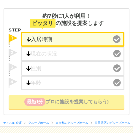
・こだわりの条件や医療体制から施設を探せる
たとえば「カラオケ」「麻雀」が楽しめる施設、
約7秒に1人が利用！
「夫婦入居可」の施設、「看取り可」の施設など、
ピッタリ
の施設を提案します
医療・看護体制から施設を探すこともできます。
STEP
1
2
3
4
最短1分
プロに施設を提案してもらう
ケアスル 介護
グループホーム
東京都のグループホーム
世田谷区のグループホーム