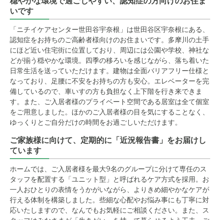
穏やかな環境で過ごしやすい、認知症の方向けのお住ま
いです
「ニチイケアセンター世田谷宇奈根」は世田谷区宇奈根にある、
認知症をお持ちのご高齢者様向けのお住まいです。多摩川の土手
にほど近い住宅街に位置しており、周辺には公園や学校、神社な
どが揃う穏やかな環境。四季の移ろいを感じながら、落ち着いた
日常生活を送っていただけます。建物は全面バリアフリー仕様と
なっており、足腰に不安をお持ちの方も安心。エレベーターを完
備しているので、車いすの方も負担なく上下階を行き来できま
す。また、ご入居者様のプライベート空間である居室は全て個室
をご用意しました。ほかのご入居者様の目を気にすることなく、
ゆっくりとご自分だけの時間をお過ごしいただけます。
ご家族様に向けて、定期的に「近況報告書」をお届けし
ています
ホームでは、ご入居者様を最大9名のグループに分けて専任のス
タッフを配置する「ユニット型」と呼ばれるケア方式を採用。お
一人おひとりの表情をうかがいながら、よりきめ細やかなケアが
行える体制を構築しました。些細な心配やお悩み事にも丁寧に対
応いたしますので、なんでもお気軽にご相談ください。また、ス