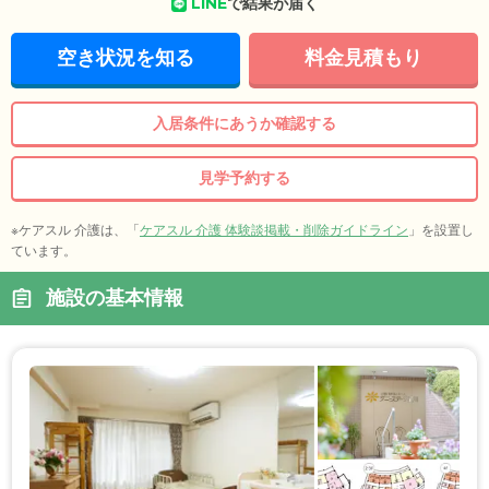
LINE
で結果が届く
空き状況を知る
料金見積もり
入居条件にあうか確認する
見学予約する
※ケアスル 介護は、「
ケアスル 介護 体験談掲載・削除ガイドライン
」を設置し
ています。
施設の基本情報