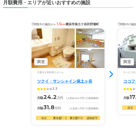
月額費用・エリアが近いおすすめの施設
1.5
横浜市保土ケ谷区狩場町
閲覧中の施設から
km
閲覧中の施
満室
満室
介護付き有料老人ホーム
サービス付
ツクイ・サンシャイン保土ヶ谷
ココフ
3.3
24.2
17
月額
万円
月額
(入居金
600
万円
+介護保険料)
31.8
自立
月額
万円
(入居金
0
万円
+介護保険料)
自立
要支援1・2
要介護1〜5
認知症可