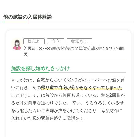
他の施設の入居体験談
物忘れ
自立
症状なし
入居者：81〜85歳/女性/実の父母/要介護3/自宅にいた(同
居)
施設を探し始めたきっかけ
きっかけは、自宅から歩いて3分ほどのスーパーへお酒を買
いに行き、その
帰り道で自宅が分からなくなってしまった
ことです。そこは普段から何度も通っている、道を2回曲が
るだけの簡単な道のりでした。 幸い、うろうろしている母
を心配した若いご夫婦が声をかけてくださり、母が財布に
入れていた私の緊急連絡先に電話をく...