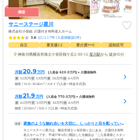
満室
サニーステージ星川
株式会社小俣組
介護付き有料老人ホーム
3.6
(
口コミ7件
 /
入居体験談2件
)
自立
要支援1•2
要介護1〜5
認知症可
神奈川県横浜市保土ケ谷区桜ケ丘2-33-1
星川駅
から 徒歩10分
20.9
月額
万円
(入居金 
620.0
万円) + 介護保険料
家
5.0
万円
管
5.9
万円
食
3.6
万円
他
6.4
万円
2
個室 / 14.12~16.06m
/ Aタイプ(入居一時金方式③)
21.9
月額
万円
(入居金 
770.0
万円) + 介護保険料
家
6.0
万円
管
5.9
万円
食
3.6
万円
他
6.4
万円
2
個室 / 20.05m
/ Bタイプ(入居一時金方式③)
家族のような触れ合いを大切に、しっかりと目を配っていま
す
サニーステージ星川は、横浜市保土ヶ谷区桜ヶ丘にある、介護付き有料
老人ホームです。平成17年4月に開設した当施設は「ご入居者様とスタッ
フとの家族のような触れ合い」をモットーに、きめ細かなサービスを提