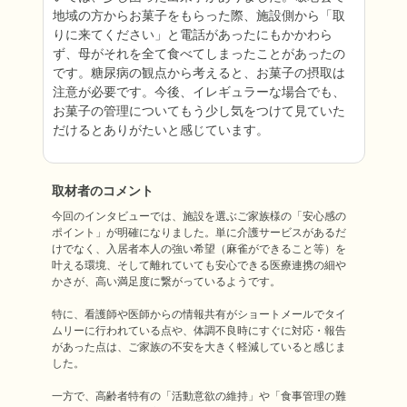
地域の方からお菓子をもらった際、施設側から「取
りに来てください」と電話があったにもかかわら
ず、母がそれを全て食べてしまったことがあったの
です。糖尿病の観点から考えると、お菓子の摂取は
注意が必要です。今後、イレギュラーな場合でも、
お菓子の管理についてもう少し気をつけて見ていた
だけるとありがたいと感じています。
取材者のコメント
今回のインタビューでは、施設を選ぶご家族様の「安心感の
ポイント」が明確になりました。単に介護サービスがあるだ
けでなく、入居者本人の強い希望（麻雀ができること等）を
叶える環境、そして離れていても安心できる医療連携の細や
かさが、高い満足度に繋がっているようです。

特に、看護師や医師からの情報共有がショートメールでタイ
ムリーに行われている点や、体調不良時にすぐに対応・報告
があった点は、ご家族の不安を大きく軽減していると感じま
した。

一方で、高齢者特有の「活動意欲の維持」や「食事管理の難