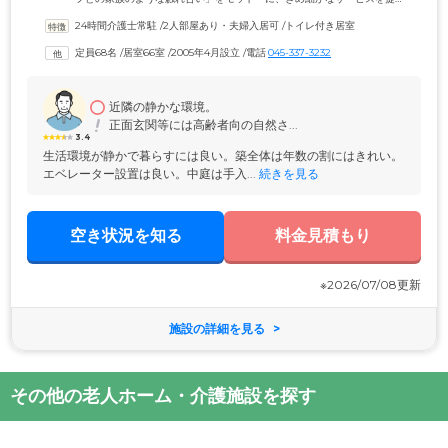
供しています。全室個室の居室内にはナースコールを完備。居室担当制
24時間介護士常駐
 /
2人部屋あり・夫婦入居可
 /
トイレ付き居室
のスタッフが、プライベートな時間でも安心してお過ごしいただけるよ
う、しっかりと目を配っています。ご入居者様の身体面と精神面に寄り
定員68名
 /
居室66室
 /
2005年4月設立
 /
電話
045-337-3232
添いながら、ともに笑顔あふれる暮らしを実現したいと考えておりま
す。1泊より利用可能な体験入居は、最大6泊7日までご利用いただけま
す。ご入居にお悩みの方は、ぜひお役立てください。
近隣の静かな環境。
正面玄関等には高齢者向の自然さ...
3.4
生活環境が静かで暮らすには良い。築全体は年数の割にはきれい。
エベレーター設置は良い。中庭は手入...
 続きを見る
空き状況を知る
料金見積もり
※2026/07/08更新
施設の詳細を見る
その他の老人ホーム・介護施設を探す