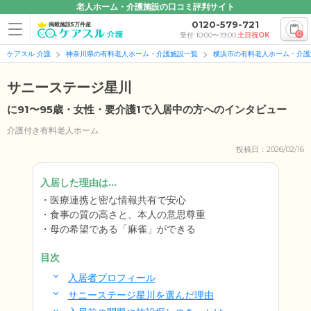
老人ホーム・介護施設の口コミ評判サイト
0120-579-721
掲載施設5万件超
0
受付 10:00〜19:00
土日祝OK
ケアスル 介護
神奈川県の有料老人ホーム・介護施設一覧
横浜市の有料老人ホーム・介護
サニーステージ星川
に91〜95歳・女性・要介護1で入居中の方へのインタビュー
介護付き有料老人ホーム
投稿日：2026/02/16
入居した理由は...
医療連携と密な情報共有で安心
食事の質の高さと、本人の意思尊重
母の希望である「麻雀」ができる
目次
入居者プロフィール
サニーステージ星川を選んだ理由