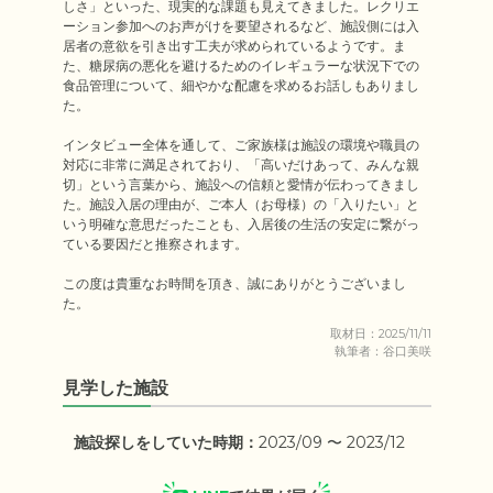
しさ」といった、現実的な課題も見えてきました。レクリエ
ーション参加へのお声がけを要望されるなど、施設側には入
居者の意欲を引き出す工夫が求められているようです。ま
た、糖尿病の悪化を避けるためのイレギュラーな状況下での
食品管理について、細やかな配慮を求めるお話しもありまし
た。

インタビュー全体を通して、ご家族様は施設の環境や職員の
対応に非常に満足されており、「高いだけあって、みんな親
切」という言葉から、施設への信頼と愛情が伝わってきまし
た。施設入居の理由が、ご本人（お母様）の「入りたい」と
いう明確な意思だったことも、入居後の生活の安定に繋がっ
ている要因だと推察されます。

この度は貴重なお時間を頂き、誠にありがとうございまし
た。
取材日：2025/11/11
執筆者：谷口美咲
見学した施設
施設探しをしていた時期：
2023/09 〜 2023/12