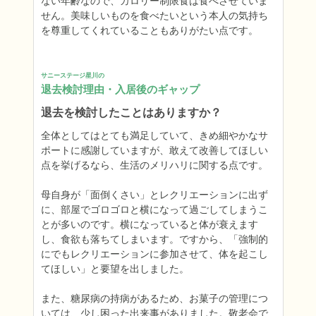
ない年齢なので、カロリー制限食は食べさせていま
せん。美味しいものを食べたいという本人の気持ち
を尊重してくれていることもありがたい点です。
サニーステージ星川の
退去検討理由・入居後のギャップ
退去を検討したことはありますか？
全体としてはとても満足していて、きめ細やかなサ
ポートに感謝していますが、敢えて改善してほしい
点を挙げるなら、生活のメリハリに関する点です。

母自身が「面倒くさい」とレクリエーションに出ず
に、部屋でゴロゴロと横になって過ごしてしまうこ
とが多いのです。横になっていると体が衰えます
し、食欲も落ちてしまいます。ですから、「強制的
にでもレクリエーションに参加させて、体を起こし
てほしい」と要望を出しました。

また、糖尿病の持病があるため、お菓子の管理につ
いては、少し困った出来事がありました。敬老会で