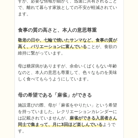
すが、必要な情報が細かく、迅速に共有されること
で、離れて暮らす家族としての不安が軽減されてい
ます。
食事の質の高さと、本人の意思尊重
敬老の日や、七輪で焼いたサンマなど、食事の質が
高く、バリエーションに富んでいる
ことが、食欲の
維持に繋がっています。

母は糖尿病がありますが、余命いくばくもない年齢
なのと、本人の意思も尊重して、色々なものを美味
しく食べてもらうようにしています。
母の希望である「麻雀」ができる
施設選びの際、母が「麻雀をやりたい」という希望
を持っていました。レクリエーションカレンダーに
は記載されていませんが、
麻雀ができる入居者さん
同士で集まって、月に3回ほど楽しんでいる
ようで
す。
