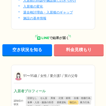
入居前の問題や施設探しのきっかけ
入居後の変化
退去検討理由・入居後のギャップ
施設の基本情報
LINE
で結果が届く
空き状況を知る
料金見積もり
91〜95歳 / 女性 / 要介護1 / 実の父母
入居者プロフィール
症状なし
せん妄
異食
幻覚・錯視
自傷・他傷行為
認知症の
食事・入浴・服薬の拒否
昼夜逆転
物忘れ
暴力行為
状況