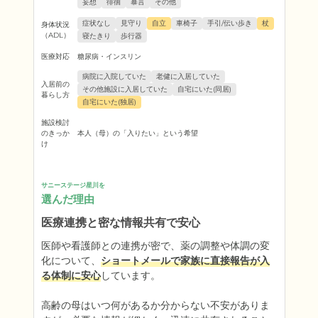
妄想
徘徊
暴言
その他
症状なし
見守り
自立
車椅子
手引/伝い歩き
杖
身体状況
（ADL）
寝たきり
歩行器
医療対応
糖尿病・インスリン
病院に入院していた
老健に入居していた
入居前の
その他施設に入居していた
自宅にいた(同居)
暮らし方
自宅にいた(独居)
施設検討
のきっか
本人（母）の「入りたい」という希望
け
サニーステージ星川を
選んだ理由
医療連携と密な情報共有で安心
医師や看護師との連携が密で、薬の調整や体調の変
化について、
ショートメールで家族に直接報告が入
る体制に安心
しています。

高齢の母はいつ何があるか分からない不安がありま