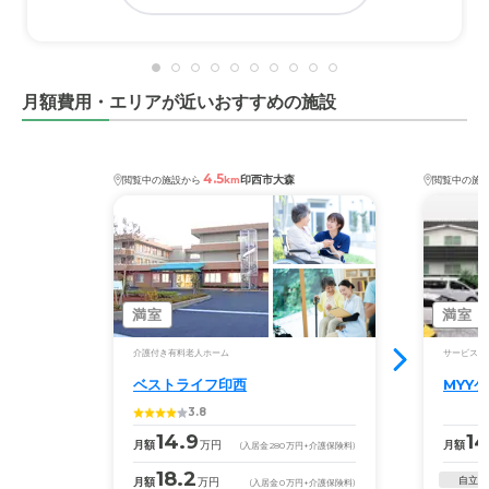
月額費用・エリアが近いおすすめの施設
4.5
印西市大森
閲覧中の施設から
km
閲覧中の施
満室
満室
介護付き有料老人ホーム
サービス付
ベストライフ印西
MYY
3.8
14.9
14
月額
万円
月額
(入居金
280
万円
+介護保険料)
18.2
自立
月額
万円
(入居金
0
万円
+介護保険料)