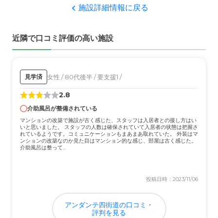
施設詳細情報に戻る
近隣で口コミ評価の高い施設
女性 / 80代後半 / 要支援1 /
見学済
2.8
介助風呂が整備されている
マンションの改築で施設が古く感じた、スタッフは入居者との接し方はい
いと思いました。 スタッフの人数は確保されていて入居者の状態は把握さ
れているようです。コミュニケーションもまあまあ取れていた。 外装はマ
ンションの改築なのか見た目はマンション的な感じ、部屋は古く感じた。
介助風呂は整って...
投稿日時：2023/11/06
アンダンテ四街道の口コミ・
評判を見る