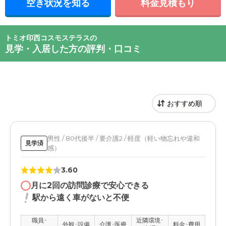
空き状況を知る
料金見積もり
トミオ印西コスモステラスの
見学・入居した方の評判・口コミ
男性 / 80代後半 / 要介護2 / 軽度（軽い物忘れや違和
見学済
感）
3.60
月に2回の訪問診療で安心できる
駅から遠く車がないと不便
職員･
近隣環境･
外観･設備
介護･医療
料金･費用