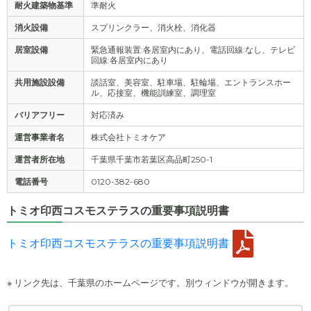
耐火建築物基準
準耐火
消火設備
スプリンクラー、消火栓、消化器
居室設備
緊急通報装置:各居室内にあり、電話回線:なし、テレビ
回線:各居室内にあり
共用施設設備
談話室、美容室、駐車場、駐輪場、エントランスホー
ル、応接室、機能訓練室、調理室
バリアフリー
対応済み
運営事業者名
株式会社トミオケア
運営者所在地
千葉県千葉市若葉区高品町250-1
電話番号
0120-382-680
トミオ印西コスモステラスの重要事項説明書
トミオ印西コスモステラスの重要事項説明書
※ リンク先は、千葉県のホームページです。別ウィンドウが開きます。