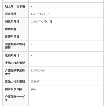
地上階・地下階
-
居室面積
18.71〜18.71㎡
開設年月日
2012年10月01日
建物形態
-
建築年月日
-
居住契約の権利
-
形態
改築年月日
-
土地の権利形態
-
介護保険事業所
1273600641
番号
建物の権利形態
賃借権
損害賠償保険
あり
介護保険サービ
-
ス