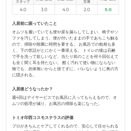
スタッフ
交通
4.0
3.0
4.0
2.0
5.0
入居前に困っていたこと
オムツを履いていても便や尿を漏らしてしまい、椅子やソ
ファを汚してしまう。便が付いたままの手であちこち触る
ので、掃除や除菌に時間を要する。 お風呂での粗相も多
く、下の世話がとにかく一番堪える。 トイレの後は石鹸
で手を洗って欲しいなど、当たり前のことを何十回伝えて
も全く聞く耳を持たない。 酷く汚れて使い物にならない
物でも、勿体無いからと捨てずに、バレないように奥の方
に隠される。
入居後どうなったか？
週4回はデイサービスでお風呂に入ってもらえるので、オ
ムツの処理が減り、お風呂の掃除も楽になった。
トミオ印西コスモステラスの評価
プロがきちんとケアしてくれるので、安心して任せられる