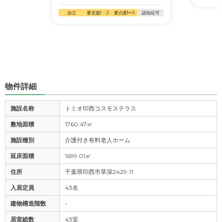
自立
要支援1・2
要介護1〜5
認知症可
物件詳細
施設名称
トミオ印西コスモステラス
敷地面積
1760.47㎡
施設種別
介護付き有料老人ホーム
延床面積
1699.01㎡
住所
千葉県印西市草深2429-11
入居定員
43名
建物構造階数
-
居室総数
43室