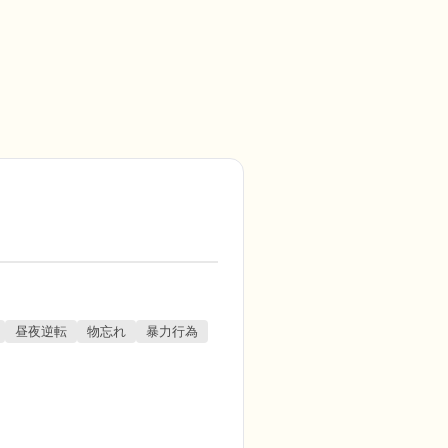
昼夜逆転
物忘れ
暴力行為