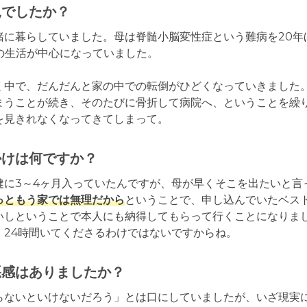
況でしたか？
緒に暮らしていました。母は脊髄小脳変性症という難病を20年
の生活が中心になっていました。

く中で、だんだんと家の中での転倒がひどくなっていきました
まうことが続き、そのたびに骨折して病院へ、ということを繰
を見きれなくなってきてしまって。
かけは何ですか？
健に3～4ヶ月入っていたんですが、母が早くそこを出たいと言
っともう家では無理だから
ということで、申し込んでいたベス
いしということで本人にも納得してもらって行くことになりま
、24時間いてくださるわけではないですからね。
悪感はありましたか？
らないといけないだろう」とは口にしていましたが、いざ現実