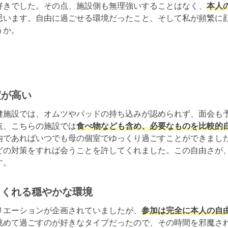
好きでした。その点、施設側も無理強いすることはなく、
本人
思います。自由に過ごせる環境だったこと、そして私が頻繁に
うか。
度が高い
健施設では、オムツやパッドの持ち込みが認められず、面会も予
点、こちらの施設では
食べ物なども含め、必要なものを比較的
内であればいつでも母の個室でゆっくり過ごすことができまし
どの対策をすれば会うことを許してくれました。この自由さが
す。
てくれる穏やかな環境
リエーションが企画されていましたが、
参加は完全に本人の自
眺めて過ごすのが好きなタイプだったので、その時間を邪魔さ