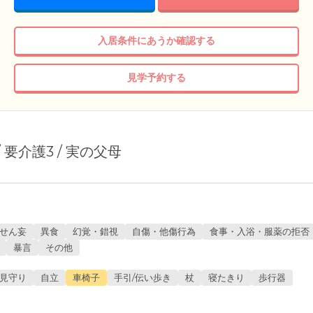
入居条件にあうか確認する
見学予約する
 / 要介護3 / 実の父母
せん妄
異食
幻覚・錯視
自傷・他傷行為
食事・入浴・服薬の拒否
暴言
その他
見守り
自立
車椅子
手引/伝い歩き
杖
寝たきり
歩行器