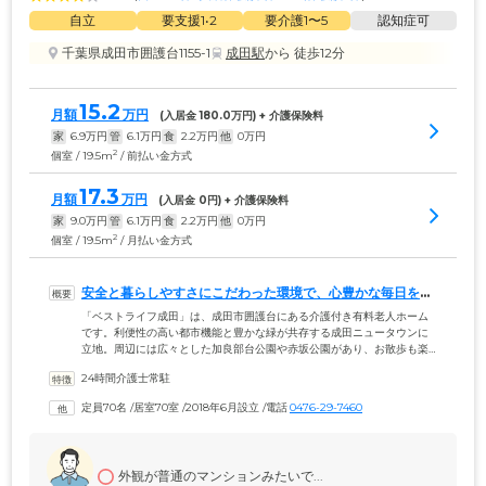
自立
要支援1•2
要介護1〜5
認知症可
千葉県成田市囲護台1155-1
成田駅
から 徒歩12分
15.2
月額
万円
(入居金 
180.0
万円) + 介護保険料
家
6.9
万円
管
6.1
万円
食
2.2
万円
他
0
万円
2
個室 / 19.5m
/ 前払い金方式
17.3
月額
万円
(入居金 
0
円) + 介護保険料
家
9.0
万円
管
6.1
万円
食
2.2
万円
他
0
万円
2
個室 / 19.5m
/ 月払い金方式
安全と暮らしやすさにこだわった環境で、心豊かな毎日をお
楽しみください
「ベストライフ成田」は、成田市囲護台にある介護付き有料老人ホーム
です。利便性の高い都市機能と豊かな緑が共存する成田ニュータウンに
立地。周辺には広々とした加良部台公園や赤坂公園があり、お散歩も楽
しい環境です。館内は主要な扉を引き戸で統一し、随所に手すりを設け
24時間介護士常駐
たバリアフリー設計を採用。開放的なダイニングやエントランス、自分
らしいおしゃれを楽しめる理美容室、たくさんの人でにぎわう地域交流
定員70名
 /
居室70室
 /
2018年6月設立
 /
電話
0476-29-7460
スペースなど、共用設備も充実しています。気の赴くままお好きな場所
で、心豊かな毎日をお過ごしください。そのほか入居一時金は0円でご入
居いただけるため、初期費用を抑えてお引越ししたい方にも最適です。
外観が普通のマンションみたいで...