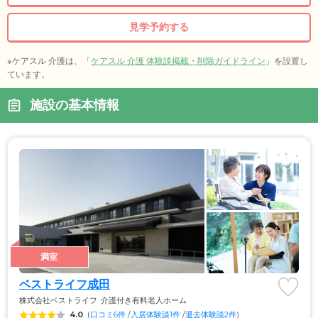
見学予約する
※ケアスル 介護は、「
ケアスル 介護 体験談掲載・削除ガイドライン
」を設置し
ています。
施設の基本情報
満室
ベストライフ成田
株式会社ベストライフ
介護付き有料老人ホーム
4.0
(
口コミ6件
 /
入居体験談1件
 /
退去体験談2件
)