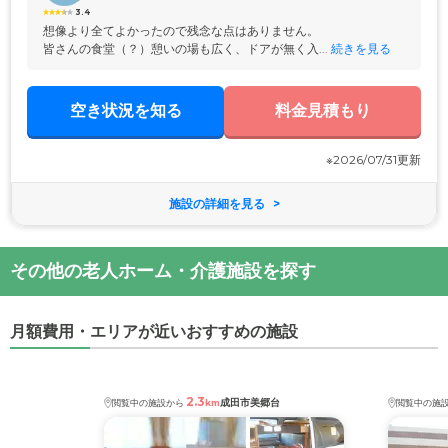
3.4
想像より全てよかったので残念な点はありません。

皆さんの食堂（？）憩いの場も広く、ドアが無く入...
 続きを見る
空き状況を知る
料金見積もり
※2026/07/31更新
施設の詳細を見る
その他の老人ホーム・介護施設を探す
月額費用・エリアが近いおすすめの施設
2.3
成田市美郷台
閲覧中の施設から
km
閲覧中の施