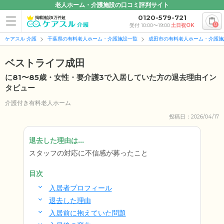
老人ホーム・介護施設の口コミ評判サイト
0120-579-721
掲載施設5万件超
0
受付 10:00〜19:00
土日祝OK
ケアスル 介護
千葉県の有料老人ホーム・介護施設一覧
成田市の有料老人ホーム・介護施
ベストライフ成田
に81〜85歳・女性・要介護3で入居していた方の退去理由イン
タビュー
介護付き有料老人ホーム
投稿日：2026/04/17
退去した理由は...
スタッフの対応に不信感が募ったこと
目次
入居者プロフィール
退去した理由
入居前に抱えていた問題