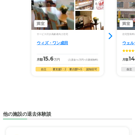
満室
満室
サービス付き高齢者向け住宅
住宅型有料
ウィズ・ワン成田
ウェル
15.6
14
月額
万円
月額
(入居金
14
万円
+介護保険料)
自立
要支援1・2
要介護1〜5
認知症可
自立
他の施設の退去体験談