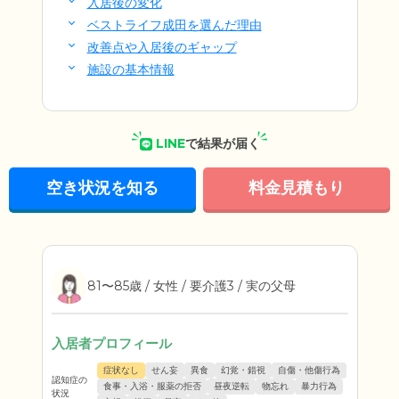
入居後の変化
ベストライフ成田を選んだ理由
改善点や入居後のギャップ
施設の基本情報
LINE
で結果が届く
空き状況を知る
料金見積もり
81〜85歳 / 女性 / 要介護3 / 実の父母
入居者プロフィール
症状なし
せん妄
異食
幻覚・錯視
自傷・他傷行為
認知症の
食事・入浴・服薬の拒否
昼夜逆転
物忘れ
暴力行為
状況