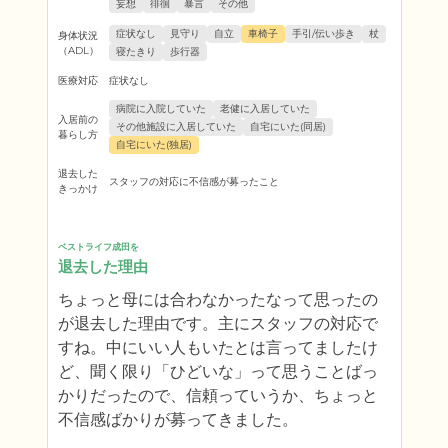
妄想
徘徊
暴言
その他
症状なし
見守り
自立
車椅子
手引/伝い歩き
杖
身体状況
（ADL）
寝たきり
歩行器
医療対応
症状なし
病院に入院していた
老健に入居していた
入居前の
その他施設に入居していた
自宅にいた(同居)
暮らし方
自宅にいた(独居)
退去した
スタッフの対応に不信感が募ったこと
きっかけ
ベストライフ成田を
退去した理由
ちょっと母には合わなかったなって思ったの
が退去した理由です。主にスタッフの対応で
すね。中にいい人もいたとは言ってましたけ
ど、聞く限り「ひどいな」って思うことばっ
かりだったので、信頼っていうか、ちょっと
不信感ばかりが募ってきました。
