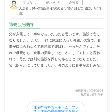
症状なし
寝たきり
介護食
入居者：91〜95歳/男性/実の父母/要介護3/自宅にいた(同
居)
退去した理由
父が入居して、半年ぐらいだったと思います。施設で亡く
なりました。 ただ、一緒に施設に入った母親が大変で。食
事が口に合わなくて救急車で運ばれちゃったんですよ。そ
れで母親から「食事の美味しいところにしてくれ」と言わ
れて、母だけは別の施設を探して移ることになりました。
父は朗らかにしていましたが、母のように食事が楽しみな...
投稿日時：2026/02/28
執筆者：岸川京子
住宅型有料老人ホーム　ブレ
スト佐倉の退去体験談を見る