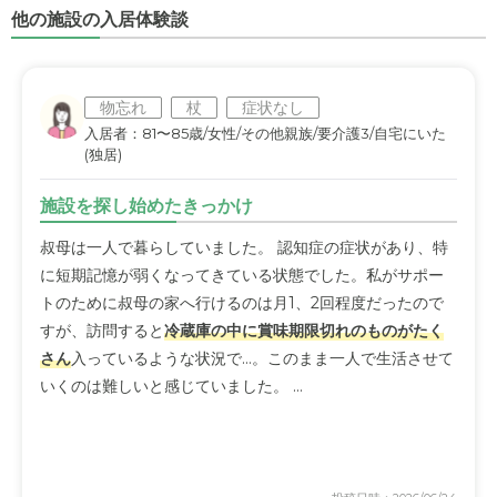
他の施設の入居体験談
物忘れ
杖
症状なし
入居者：81〜85歳/女性/その他親族/要介護3/自宅にいた
(独居)
施設を探し始めたきっかけ
叔母は一人で暮らしていました。 認知症の症状があり、特
に短期記憶が弱くなってきている状態でした。私がサポー
トのために叔母の家へ行けるのは月1、2回程度だったので
すが、訪問すると
冷蔵庫の中に賞味期限切れのものがたく
さん
入っているような状況で…。このまま一人で生活させて
いくのは難しいと感じていました。 ...