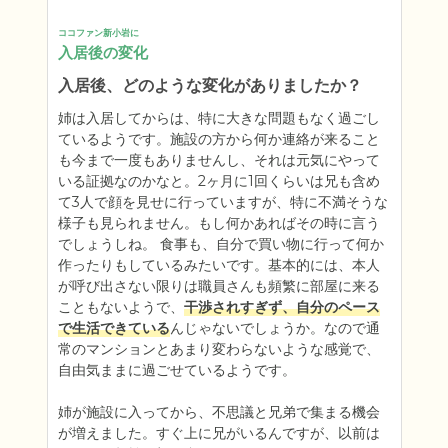
ココファン新小岩に
入居後の変化
入居後、どのような変化がありましたか？
姉は入居してからは、特に大きな問題もなく過ごし
ているようです。施設の方から何か連絡が来ること
も今まで一度もありませんし、それは元気にやって
いる証拠なのかなと。2ヶ月に1回くらいは兄も含め
て3人で顔を見せに行っていますが、特に不満そうな
様子も見られません。もし何かあればその時に言う
でしょうしね。 食事も、自分で買い物に行って何か
作ったりもしているみたいです。基本的には、本人
が呼び出さない限りは職員さんも頻繁に部屋に来る
こともないようで、
干渉されすぎず、自分のペース
で生活できている
んじゃないでしょうか。なので通
常のマンションとあまり変わらないような感覚で、
自由気ままに過ごせているようです。

姉が施設に入ってから、不思議と兄弟で集まる機会
が増えました。すぐ上に兄がいるんですが、以前は