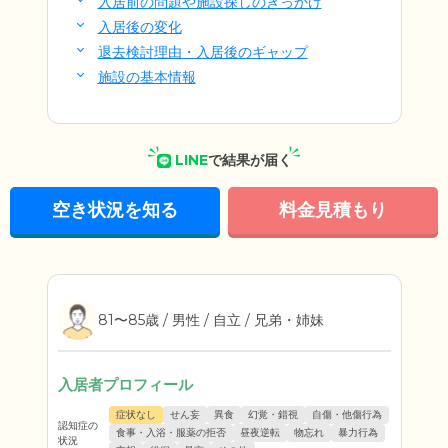
入居前の問題や施設探しのきっかけ
入居後の変化
退去検討理由・入居後のギャップ
施設の基本情報
LINE
で結果が届く
空き状況を知る
料金見積もり
81〜85歳 / 男性 / 自立 / 兄弟・姉妹
入居者プロフィール
症状なし
せん妄
異食
幻覚・錯視
自傷・他傷行為
認知症の
食事・入浴・服薬の拒否
昼夜逆転
物忘れ
暴力行為
状況