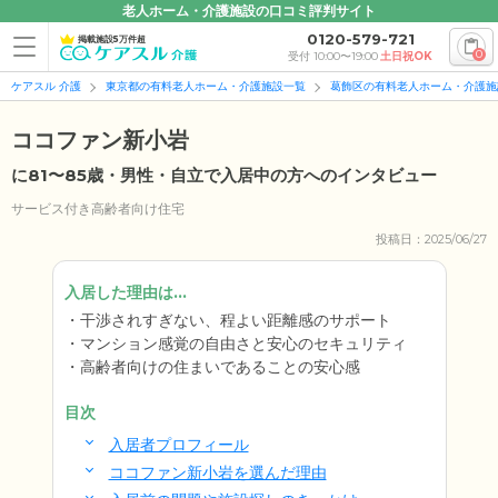
老人ホーム・介護施設の口コミ評判サイト
0120-579-721
掲載施設5万件超
0
受付 10:00〜19:00
土日祝OK
ケアスル 介護
東京都の有料老人ホーム・介護施設一覧
葛飾区の有料老人ホーム・介護施
ココファン新小岩
に81〜85歳・男性・自立で入居中の方へのインタビュー
サービス付き高齢者向け住宅
投稿日：2025/06/27
入居した理由は...
干渉されすぎない、程よい距離感のサポート
マンション感覚の自由さと安心のセキュリティ
高齢者向けの住まいであることの安心感
目次
入居者プロフィール
ココファン新小岩を選んだ理由