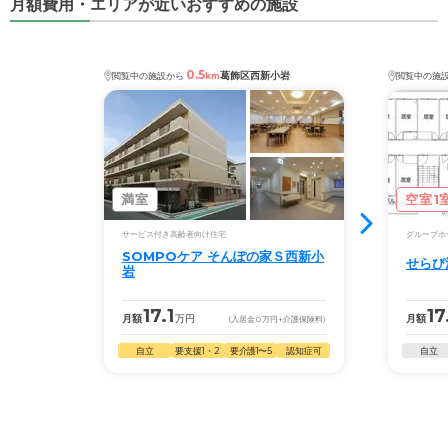
月額費用・エリアが近いおすすめの施設
0.5
葛飾区西新小岩
閲覧中の施設から
km
閲覧中の施
満室
空室1
サービス付き高齢者向け住宅
グループホ
SOMPOケア そんぽの家Ｓ西新小
せらび
岩
17.1
17
月額
万円
月額
(入居金
0
万円
+介護保険料)
自立
要支援1・2
要介護1〜5
認知症可
自立