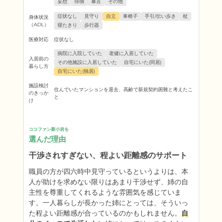
妄想
徘徊
暴言
その他
症状なし
見守り
自立
車椅子
手引/伝い歩き
杖
身体状況
（ADL）
寝たきり
歩行器
医療対応
症状なし
病院に入院していた
老健に入居していた
入居前の
その他施設に入居していた
自宅にいた(同居)
暮らし方
自宅にいた(独居)
施設検討
住んでいたマンションを退去、高齢で新規契約困難と考えたこ
のきっか
と
け
ココファン新小岩を
選んだ理由
干渉されすぎない、程よい距離感のサポート
職員の方が四六時中見守っているというよりは、本
人が助けを求めない限りはあまり干渉せず、姉の自
主性を尊重してくれるような雰囲気を感じていま
す。一人暮らしが長かった姉にとっては、そういっ
た程よい距離感が合っているのかもしれません。
自