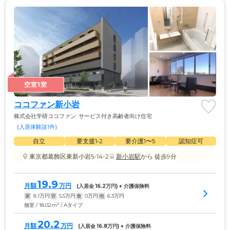
空室1室
ココファン新小岩
株式会社学研ココファン
サービス付き高齢者向け住宅
(
入居体験談1件
)
自立
要支援1•2
要介護1〜5
認知症可
東京都葛飾区東新小岩5-14-2
新小岩駅
から 徒歩9分
19.9
月額
万円
(入居金 
16.2
万円) + 介護保険料
家
8.1
万円
管
5.5
万円
食
0
万円
他
6.3
万円
2
個室 / 18.02m
/ Aタイプ
20.2
月額
万円
(入居金 
16.8
万円) + 介護保険料