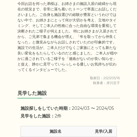
今回お話を伺った弟様は、お姉さまの施設入居の経緯から現
在の状況まで、非常に落ち着いたトーンで率直にお話しくだ
さいました。ご自身も施設選びの経験が豊富というわけでは
ない中で、お姉さまにとって何が大切かを考え、立地やタイ
ミング、そしてご本人の性格に合った自由な環境を重視して
決断されたご様子が伺えました。 特にお姉さまが入居されて
から、ご兄弟で集まる機会が増え、「年を取ってから仲良く
なった」と微笑みながらお話しされていたのが印象的です。
施設での生活が、ご本人だけでなくご家族にとっても新たな
良い変化をもたらしているのだと感じました。 ご本人が穏や
かに過ごされているご様子を「連絡がないのが良い知らせ」
と捉え、静かに見守っていらっしゃる優しいお気持ちが伝わ
ってくるインタビューでした。
取材日：2025/05/16
執筆者：岸川京子
見学した施設
施設探しをしていた時期：
2024/03 〜 2024/05
見学をした施設：
2件
施設名
見学/入居