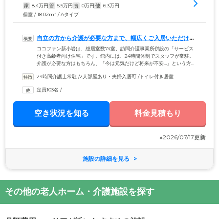
家
8.4
万円
管
5.5
万円
食
0
万円
他
6.3
万円
2
個室 / 18.02m
/ Aタイプ
自立の方から介護が必要な方まで、幅広くご入居いただける
住まいです
ココファン新小岩は、総居室数74室、訪問介護事業所併設の「サービス
付き高齢者向け住宅」です。館内には、24時間体制でスタッフが常駐。
介護が必要な方はもちろん、「今は元気だけど将来が不安…」という方
も、安心してお住まいいただけます。生活の拠点となるお部屋は「介護
24時間介護士常駐
 /
2人部屋あり・夫婦入居可
 /
トイレ付き居室
型」「自立型」の2タイプご用意。ご夫婦でご入居いただけるふたり部屋
もございますので、お気軽にお問い合わせください。さらに当ホームは
定員103名
 /
新小岩駅から徒歩10分と、アクセスのよさも魅力。近隣には郵便局や病
院のほか、ドラッグストアやコンビニ・業務スーパーもあり、生活やお
買い物にも便利です。
空き状況を知る
料金見積もり
※2026/07/17更新
施設の詳細を見る
その他の老人ホーム・介護施設を探す