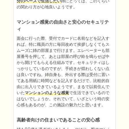
分のペースで生活したい
姉にとっては、このくらい
の関わり方が心地良いようです。
マンション感覚の自由さと安心のセキュリテ
ィ
面会に行った際、受付でカードに名前などを記入す
れば、特に職員の方に毎回改めて挨拶しなくてもス
ムーズに姉の部屋まで行けます。エレベーターも部
屋番号を押して、あとは部屋の呼び鈴を鳴らせば中
から開けてもらえる仕組みです。セキュリティはし
っかりしているのですが、手続きが煩わしくない点
は良いですね。姉自身も、外出する際は受付に置い
てある用紙に時間などを記入するだけで、比較的自
由に出入りできているようです。まるで以前住んで
いた
マンションのような感覚
で生活できているので
はないでしょうか。それでいて、いざという時の安
心感もあるのが、この施設の魅力だと思います。
高齢者向けの住まいであることの安心感