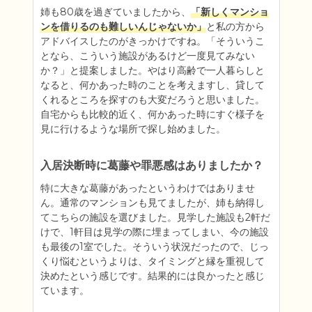
姉も80歳を過ぎていましたから、
「新しくマンショ
ンを借りるのも難しいんじゃないか」
と私の方から
アドバイスしたのがきっかけですね。「そういうこ
となら、こういう施設があるけど一度見てみない
か？」と提案しました。やはり高齢で一人暮らしと
なると、何かあった時のことを考えますし、貸して
くれるところを探すのも大変だろうと思いました。
自宅からも比較的近く、何かあった時にすぐ様子を
見に行けるような場所で探し始めました。
入居決断時に葛藤や罪悪感はありましたか？
特に大きな葛藤があったというわけではありませ
ん。通常のマンションも見てましたが、姉も納得し
てこちらの施設を選びました。見学した施設も2軒だ
けで、1軒目は見学の際に埋まってしまい、今の施設
も最後の1室でした。そういう状況だったので、じっ
くり悩むというよりは、タイミングと縁を重視して
決めたという感じです。結果的には良かったと感じ
ています。