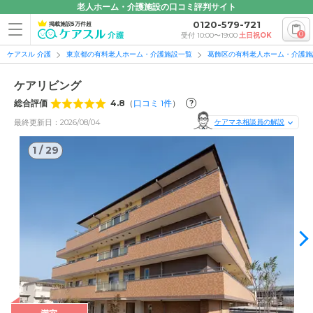
老人ホーム・介護施設の口コミ評判サイト
0120-579-721
掲載施設5万件超
0
受付 10:00〜19:00
土日祝OK
ケアスル 介護
東京都の有料老人ホーム・介護施設一覧
葛飾区の有料老人ホーム・介護施
ケアリビング
総合評価
4.8
（
口コミ
1
件
）
?
最終更新日：2026/08/04
ケアマネ相談員の解説
1
/
29
1
/
29