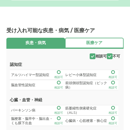
受け入れ可能な疾患・病気 / 医療ケア
疾患・病気
医療ケア
相談可
不可
認知症
アルツハイマー型認知症
レビー小体型認知症
相談可
相談可
前頭側頭型認知症（ピック
脳血管性認知症
病）
相談可
相談可
心臓・血管・神経
筋萎縮性側索硬化症
パーキンソン病
（ALS）
相談可
相談可
脳梗塞・脳卒中・脳出血・
心臓病・心筋梗塞・狭心症
くも膜下出血
相談可
相談可