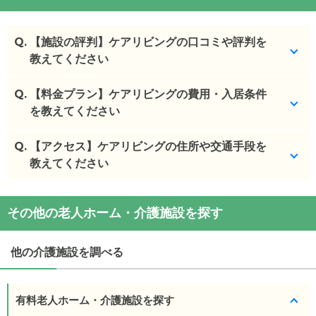
Q.
【施設の評判】ケアリビングの口コミや評判を
教えてください
Q.
ケアリビングを見学した方の口コミを確認できま
【料金プラン】ケアリビングの費用・入居条件
す。
を教えてください
ケアリビング
の
口コミ
Q.
ケアリビング
【アクセス】ケアリビングの住所や交通手段を
の入居金・月額料金は次のとおりで
・
施設の方の第１印象がよかったです。
す。
教えてください
・初期費用が
0
万円
施設の雰囲気
・月額費用が
14.2
〜
26.7
万円
ケアリビング
の
交通アクセス
ケアリビング
のページでは、29枚の施設写真と360°
その他の老人ホーム・介護施設を探す
・
住所：
東京都
葛飾区
東新小岩2-25-1
パノラマ写真を見ることができます。
ケアリビング
の対応可能な入居条件は次のとおりで
・
最寄り駅：
小岩駅
1.3km
す。
他の介護施設を調べる
◎ケアスル 介護の3つの特徴
・要介護度：自立、要支援1、要支援2、要介護1、要
ケアリビング
の
交通アクセス
・経験豊富な入居相談員が完全無料で施設探しをサ
介護2、要介護3、要介護4、要介護5
・・JR新小岩駅北口から徒歩20分 ・JR新小岩駅北
ポート
・認知症：受け入れ可
口のコンビニ（ファミリーマート）前バス停 都バス
有料老人ホーム・介護施設を探す
入居相談：
0120-579-721
（無料）
「新小岩北口」から東新小岩4丁目行きに乗車→終点