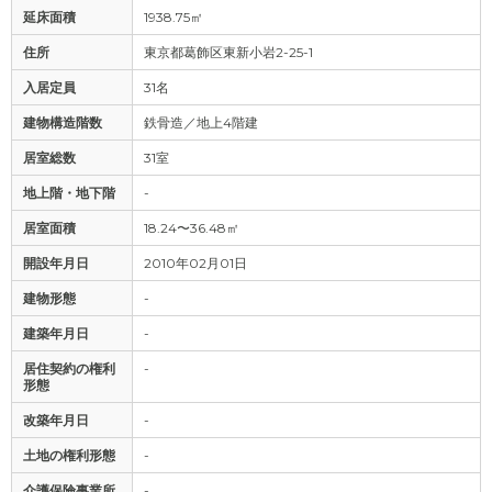
延床面積
1938.75㎡
住所
東京都葛飾区東新小岩2-25-1
入居定員
31名
建物構造階数
鉄骨造／地上4階建
居室総数
31室
地上階・地下階
-
居室面積
18.24〜36.48㎡
開設年月日
2010年02月01日
建物形態
-
建築年月日
-
居住契約の権利
-
形態
改築年月日
-
土地の権利形態
-
介護保険事業所
-