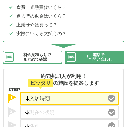
食費、光熱費はいくら？
退去時の返金はいくら？
上乗せ介護費って？
実際にいくら支払うの？
料金見積もりで
電話で
無料
無料
まとめて確認
問い合わせ
約7秒に1人が利用！
ピッタリ
の施設を提案します
STEP
1
2
3