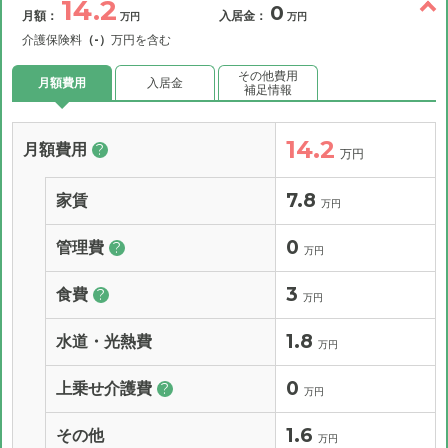
14.2
0
月額：
入居金：
万円
万円
介護保険料
（-）
万円を含む
その他費用
月額費用
入居金
補足情報
14.2
月額費用
?
万円
7.8
家賃
万円
0
管理費
?
万円
3
食費
?
万円
1.8
水道・光熱費
万円
0
上乗せ介護費
?
万円
1.6
その他
万円