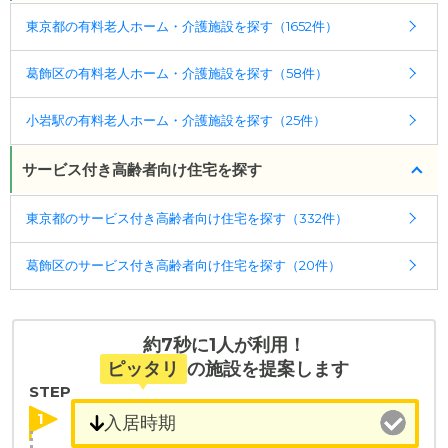
ケアスル 介護では詳細な
料金プラン
をご確認頂けま
受付時間：10：00～19：00
「東新小岩四丁目」で下車→徒歩10分
東京都の有料老人ホーム・介護施設を探す（1652件）
す。詳しくは
こちら
。
・全国10000件の介護施設情報を掲載
葛飾区の有料老人ホーム・介護施設を探す（58件）
幅広い選択肢の中から、条件にあった施設を選ぶ
◎ケアスル 介護の3つの特徴
ことができます。
・経験豊富な入居相談員が完全無料で施設探しをサ
小岩駅の有料老人ホーム・介護施設を探す（25件）
ポート
・こだわりの条件や医療体制から施設を探せる
入居相談：
0120-579-721
（無料）
たとえば「カラオケ」「麻雀」が楽しめる施設、
サービス付き高齢者向け住宅を探す
受付時間：10：00～19：00
「夫婦入居可」の施設、「看取り可」の施設など、
医療・看護体制から施設を探すこともできます。
東京都のサービス付き高齢者向け住宅を探す（332件）
・全国10000件の介護施設情報を掲載
幅広い選択肢の中から、条件にあった施設を選ぶ
葛飾区のサービス付き高齢者向け住宅を探す（20件）
ことができます。
・こだわりの条件や医療体制から施設を探せる
たとえば「カラオケ」「麻雀」が楽しめる施設、
約7秒に1人が利用！
「夫婦入居可」の施設、「看取り可」の施設など、
ピッタリ
の施設を提案します
医療・看護体制から施設を探すこともできます。
STEP
1