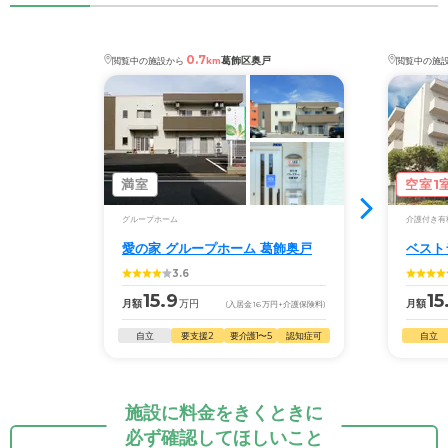
0.7
葛飾区奥戸
閲覧中の施設から
km
閲覧中の施
満室
空室1
グループホーム
介護付き有
愛の家 グループホーム 葛飾奥戸
ベスト
3.6
15.9
15
月額
万円
月額
(入居金
16
万円
+介護保険料)
自立
要支援2
要介護1〜5
認知症可
自立
施設に料金をきくときに
必ず確認してほしいこと