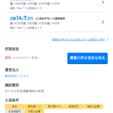
家
7.8
万円
管
0
万円
食
3.0
万円
他
3.4
万円
2
個室 / 18m
/ 1人部屋タイプ
14.7
月額
万円
(入居金
0
円) + 介護保険料
家
8.3
万円
管
0
万円
食
3.0
万円
他
3.4
万円
2
個室 / 18m
/ 1人部屋タイプ
葛飾区の年金で入れる老人ホーム特集から探す
空室状況
最新の空き状況を知る
満室
(2026/08/04 更新)
運営法人
株式会社ソラスト
施設種別
サービス付き高齢者向け住宅
入居条件
自立
要支援1・2
要介護1〜5
認知症可
保証人必要
生活保護可
引受人必要