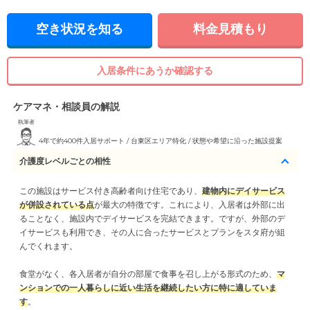
空き状況を知る
料金見積もり
入居条件にあうか確認する
ケアマネ・相談員の解説
執筆者
4年で約400件入居サポート / 台東区エリア特化 / 状態や希望に沿った施設提案
介護度レベルごとの相性
この施設はサービス付き高齢者向け住宅であり、
建物内にデイサービス
が併設されている点
が最大の特徴です。これにより、入居者は外部に出
ることなく、施設内でデイサービスを完結できます。ですが、外部のデ
イサービスも利用でき、その人に合ったサービスとプランをスタ府が組
んでくれます。
食堂がなく、各入居者が自分の部屋で食事を召し上がる形式のため、
マ
ンションでの一人暮らしに近い生活を継続したい方に特に適していま
す
。