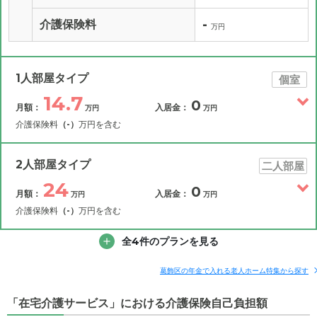
-
介護保険料
万円
1人部屋タイプ
個室
14.7
0
月額：
入居金：
万円
万円
介護保険料
（-）
万円を含む
その他費用
月額費用
入居金
補足情報
2人部屋タイプ
二人部屋
24
0
月額：
入居金：
万円
万円
14.7
月額費用
?
万円
介護保険料
（-）
万円を含む
8.3
その他費用
家賃
全4件のプランを見る
月額費用
入居金
万円
補足情報
0
管理費
?
葛飾区の年金で入れる老人ホーム特集から探す
万円
24
月額費用
?
万円
「在宅介護サービス」における介護保険自己負担額
3
食費
?
万円