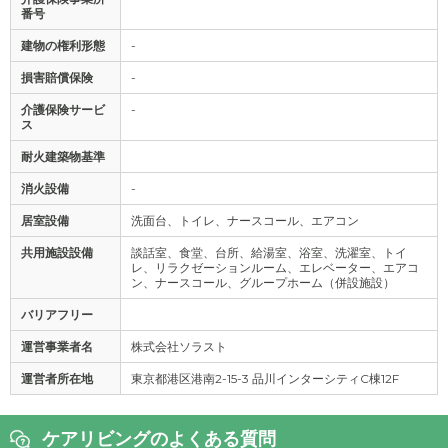
番号
建物の権利形態
-
損害賠償保険
-
介護保険サービ
-
ス
耐火建築物基準
消火設備
-
居室設備
洗面台、トイレ、ナースコール、エアコン
共用施設設備
談話室、食堂、台所、給湯室、浴室、洗濯室、トイ
レ、リラクゼーションルーム、エレベーター、エアコ
ン、ナースコール、グループホーム（併設施設）
バリアフリー
運営事業者名
株式会社ソラスト
運営者所在地
東京都港区港南2-15-3 品川インターシティC棟12F
ケアリビングのよくある質問