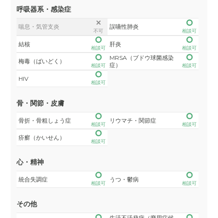
呼吸器系・感染症
喘息・気管支炎
誤嚥性肺炎
不可
相談可
結核
肝炎
相談可
相談可
MRSA（ブドウ球菌感染
梅毒（ばいどく）
症）
相談可
相談可
HIV
相談可
骨・関節・皮膚
骨折・骨粗しょう症
リウマチ・関節症
相談可
相談可
疥癬（かいせん）
相談可
心・精神
統合失調症
うつ・鬱病
相談可
相談可
その他
生活不活発病（廃用症候