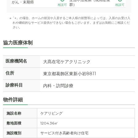
がん・末期癌
群）
相談可
相談可
※「○」の場合、ホームの状況や入居するご本人様の状態等によっては、入居のお受け入
れや継続的なサービス提供ができない場合もございます。まずはお気軽にご相談くだ
さい。
協力医療体制
医療機関名
大髙在宅ケアクリニック
住所
東京都葛飾区東新小岩8811
診療科目
内科・訪問診療
物件詳細
施設名称
ケアリビング
敷地面積
1204.36㎡
施設種別
サービス付き高齢者向け住宅