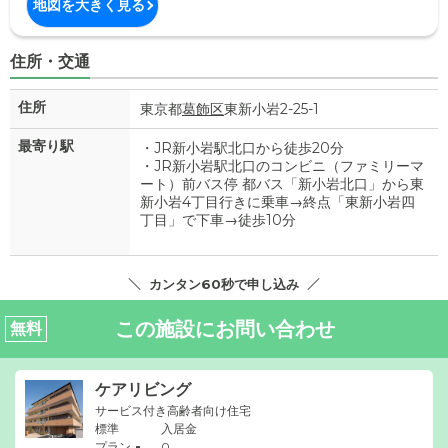
地図を大きく見る
住所・交通
住所
東京都
葛飾区
東新小岩2-25-1
最寄り駅
・JR新小岩駅北口から徒歩20分
・JR新小岩駅北口のコンビニ（ファミリーマ
ート）前バス停 都バス「新小岩北口」から東
新小岩4丁目行きに乗車→終点「東新小岩四
丁目」で下車→徒歩10分
カンタン60秒で申し込み
この施設にお問い合わせ
無料
ケアリビング
サービス付き高齢者向け住宅
標準
入居金
-
プラン
0