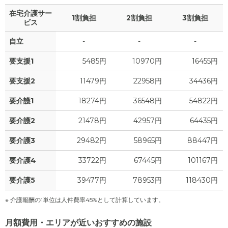
13.7
家賃
万円
在宅介護サー
1.8
水道・光熱費
1割負担
2割負担
万円
3割負担
ビス
0
管理費
?
万円
0
上乗せ介護費
?
自立
-
-
-
万円
4.5
食費
?
万円
要支援1
5485円
10970円
16455円
1.6
その他
万円
3.4
水道・光熱費
万円
要支援2
11479円
22958円
34436円
-
介護保険料
万円
0
要介護1
上乗せ介護費
18274円
36548円
54822円
?
万円
要介護2
21478円
42957円
64435円
2.4
その他
万円
要介護3
29482円
58965円
88447円
-
介護保険料
万円
要介護4
33722円
67445円
101167円
要介護5
39477円
78953円
118430円
※ 介護報酬の1単位は人件費率45%として計算しています。
月額費用・エリアが近いおすすめの施設