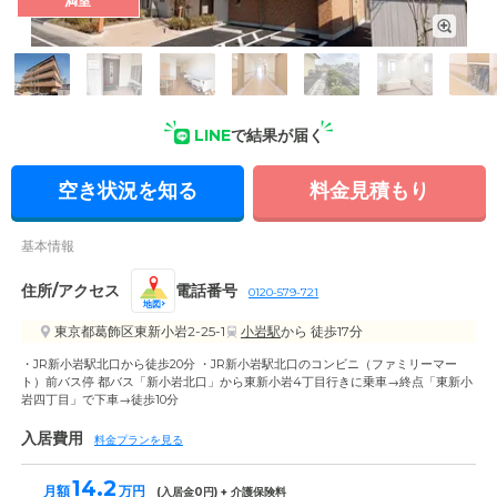
満室
外観: 優しい色合いのおしゃれなサービス付き高齢者向け住宅
です。読書コーナーやガーデニングを楽しめる屋外エリアもご
ざいます。
LINE
で結果が届く
空き状況を知る
料金見積もり
基本情報
住所/アクセス
電話番号
0120-579-721
地図
東京都葛飾区東新小岩2-25-1
小岩駅
から 徒歩17分
・JR新小岩駅北口から徒歩20分 ・JR新小岩駅北口のコンビニ（ファミリーマー
ト）前バス停 都バス「新小岩北口」から東新小岩4丁目行きに乗車→終点「東新小
岩四丁目」で下車→徒歩10分
入居費用
料金プランを見る
14.2
月額
万円
(入居金
0
円) + 介護保険料