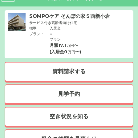
SOMPOケア そんぽの家Ｓ西新小岩
サービス付き高齢者向け住宅
標準
入居金
-
プラン
0
プラン
月額
17.1
〜
万円
(入居金
0
〜)
万円
資料請求する
見学予約
空き状況を知る