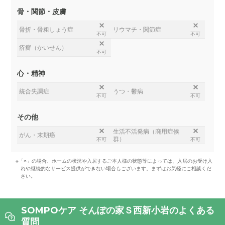
骨・関節・皮膚
骨折・骨粗しょう症
リウマチ・関節症
不可
不可
疥癬（かいせん）
不可
心・精神
統合失調症
うつ・鬱病
不可
不可
その他
生活不活発病（廃用症候
がん・末期癌
群）
不可
不可
※「○」の場合、ホームの状況や入居するご本人様の状態等によっては、入居のお受け入
れや継続的なサービス提供ができない場合もございます。まずはお気軽にご相談くだ
さい。
SOMPOケア そんぽの家Ｓ西新小岩のよくある
質問