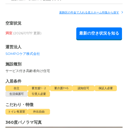
葛飾区の年金で入れる老人ホーム特集から探す
空室状況
最新の空き状況を知る
満室
(2026/07/17 更新)
運営法人
SOMPOケア株式会社
施設種別
サービス付き高齢者向け住宅
入居条件
自立
要支援1・2
要介護1〜5
認知症可
保証人必要
生活保護可
引受人必要
こだわり・特徴
トイレ有居室
外出自由
360度パノラマ写真