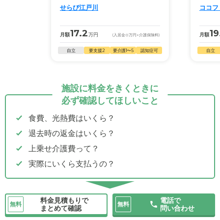
せらび江戸川
ココフ
17.2
19
月額
万円
月額
(入居金
0
万円
+介護保険料)
自立
要支援2
要介護1〜5
認知症可
自立
施設に料金をきくときに
必ず確認してほしいこと
食費、光熱費はいくら？
退去時の返金はいくら？
上乗せ介護費って？
実際にいくら支払うの？
料金見積もりで
電話で
無料
無料
まとめて確認
問い合わせ