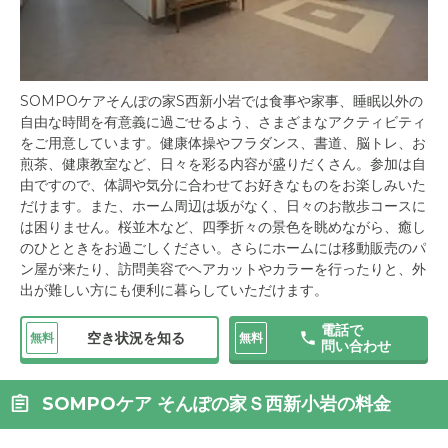
SOMPOケアそんぽの家S西新小岩では食事や家事、睡眠以外の
自由な時間を有意義に過ごせるよう、さまざまなアクティビティ
をご用意しています。健康体操やフラダンス、書道、脳トレ、お
煎茶、健康教室など、日々を彩る内容が盛りだくさん。参加は自
由ですので、体調や気分に合わせてお好きなものをお楽しみいた
だけます。また、ホーム周辺は坂がなく、日々のお散歩コースに
は困りません。桜並木など、四季折々の景色を眺めながら、癒し
のひとときをお過ごしください。さらにホームには移動販売のパ
ン屋が来たり、訪問美容でヘアカットやカラーを行ったりと、外
出が難しい方にも便利に暮らしていただけます。
電話で
空き状況を知る
無料
無料
問い合わせ
SOMPOケア そんぽの家Ｓ西新小岩の料金