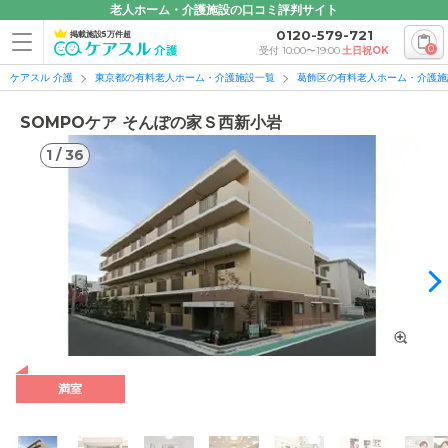
老人ホーム・介護施設の口コミ評判サイト
0120-579-721
掲載施設5万件超
0
受付 10:00〜19:00
土日祝OK
ケアスル 介護
東京都の有料老人ホーム・介護施設一覧
葛飾区の有料老人ホーム・介護施
SOMPOケア そんぽの家Ｓ西新小岩
1
/
36
1
/
36
満室
外観: やさしい色合いのマンションのような外観。見学予約を