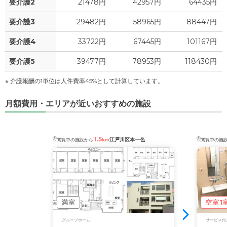
万円
要介護2
21478円
42957円
64435円
4.3
要介護3
29482円
58965円
88447円
その他
万円
要介護4
33722円
67445円
101167円
-
介護保険料
万円
要介護5
39477円
78953円
118430円
※ 介護報酬の1単位は人件費率45%として計算しています。
月額費用・エリアが近いおすすめの施設
1.5
江戸川区本一色
閲覧中の施設から
km
閲覧中の施
満室
空室1
グループホーム
サービス付