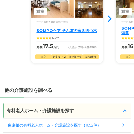
◎ケアスル 介護の3つの特徴
・経験豊富な入居相談員が完全無料で施設探しをサ
満室
満室
ポート
サービス付き高齢者向け住宅
サービス付
入居相談：
0120-579-721
（無料）
SOM
SOMPOケア そんぽの家Ｓ四つ木
受付時間：10：00～19：00
蒲園
4.27
・全国10000件の介護施設情報を掲載
17.5
16
月額
万円
月額
(入居金
0
万円
+介護保険料)
幅広い選択肢の中から、条件にあった施設を選ぶ
自立
要支援1・2
要介護1〜5
認知症可
自立
ことができます。
・こだわりの条件や医療体制から施設を探せる
たとえば「カラオケ」「麻雀」が楽しめる施設、
「夫婦入居可」の施設、「看取り可」の施設など、
他の介護施設を調べる
医療・看護体制から施設を探すこともできます。
有料老人ホーム・介護施設を探す
東京都の有料老人ホーム・介護施設を探す（1652件）