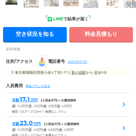
随時受け付けていますので、お気軽にお問い合わせください。
LINE
で結果が届く
空き状況を知る
料金見積もり
基本情報
住所/アクセス
電話番号
0120-579-721
地図
東京都葛飾区西新小岩4丁目1-17
新小岩駅
から 徒歩9分
入居費用
料金プランを見る
17.1
月額
万円
(入居金
0
円) + 介護保険料
家
11.3
万円
管
1.5
万円
食
0
万円
他
4.3
万円
2
個室 / 25.17～27.23m
/ 食費なしプラン
23.0
月額
万円
(入居金
0
円) + 介護保険料
家
11.3
万円
管
1.5
万円
食
5.8
万円
他
4.3
万円
2
個室 / 25.17～27.23m
/ 食費ありプラン