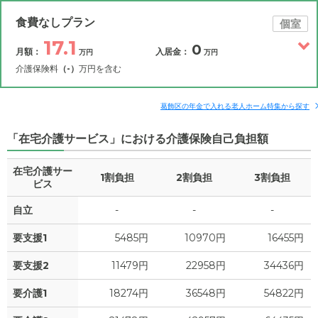
食費なしプラン
個室
17.1
0
月額：
入居金：
万円
万円
介護保険料
（-）
万円を含む
その他費用
月額費用
入居金
補足情報
葛飾区の年金で入れる老人ホーム特集から探す
「在宅介護サービス」における介護保険自己負担額
17.1
月額費用
?
万円
在宅介護サー
1割負担
2割負担
3割負担
11.3
家賃
ビス
万円
自立
-
-
-
1.5
管理費
?
万円
要支援1
5485円
10970円
16455円
0
食費
?
万円
要支援2
11479円
22958円
34436円
0
水道・光熱費
万円
要介護1
18274円
36548円
54822円
0
上乗せ介護費
?