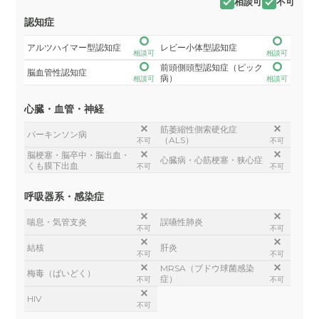
相談可
不可
認知症
アルツハイマー型認知症
レビー小体型認知症
相談可
相談可
前頭側頭型認知症（ピック
脳血管性認知症
病）
相談可
相談可
心臓・血管・神経
筋萎縮性側索硬化症
パーキンソン病
（ALS）
不可
不可
脳梗塞・脳卒中・脳出血・
心臓病・心筋梗塞・狭心症
くも膜下出血
不可
不可
呼吸器系・感染症
喘息・気管支炎
誤嚥性肺炎
不可
不可
結核
肝炎
不可
不可
MRSA（ブドウ球菌感染
梅毒（ばいどく）
症）
不可
不可
HIV
不可