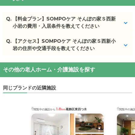
Q.
【料金プラン】SOMPOケア そんぽの家Ｓ西新
小岩の費用・入居条件を教えてください
Q.
SOMPOケア そんぽの家Ｓ西新小岩
【アクセス】SOMPOケア そんぽの家Ｓ西新小
の入居金・月
額料金は次のとおりです。
岩の住所や交通手段を教えてください
・初期費用が
0
万円
・月額費用が
17.1
〜
23.0
万円
SOMPOケア そんぽの家Ｓ西新小岩
の
交通アクセ
その他の老人ホーム・介護施設を探す
ス
SOMPOケア そんぽの家Ｓ西新小岩
の対応可能な
・
住所：
東京都
葛飾区
西新小岩4丁目1-17
入居条件は次のとおりです。
・
最寄り駅：
新小岩駅
0.7km
同じブランドの近隣施設
・要介護度：自立、要支援1、要支援2、要介護1、要
介護2、要介護3、要介護4、要介護5
・認知症：受け入れ可
1.8
葛飾区東四つ木
閲覧中の施設から
km
閲覧中の施
ケアスル 介護では詳細な
料金プラン
をご確認頂けま
す。詳しくは
こちら
。