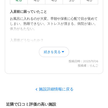
4.0
4.0
4.0
3.0
4.0
入居前に困っていたこと
お風呂に入れるのが大変。早朝や深夜に心配で目が覚めて
しまい、熟睡できない。ストレスが溜まる。病院が遠い。
体力がもたない。
入居後どうなったか？
夜にちゃんと眠れるようになった。介護にあてていた時間
続きを見る
を自分のために使えるようになった。心に余裕ができて穏
やかな精神状態になった。
投稿日時：2023/11/06
投稿者：りんご
グループホーム つどい根本家の評価
自分の時間が確保できること。心に余裕が出来ること。ス
タッフさんが常に居てくれるので安心。
施設詳細情報に戻る
職員・スタッフ・他入居者の雰囲気について
感じが良い方が多かった気がする。柔らかい口調のスタッ
近隣で口コミ評価の高い施設
フさんがおり、安心感がある。