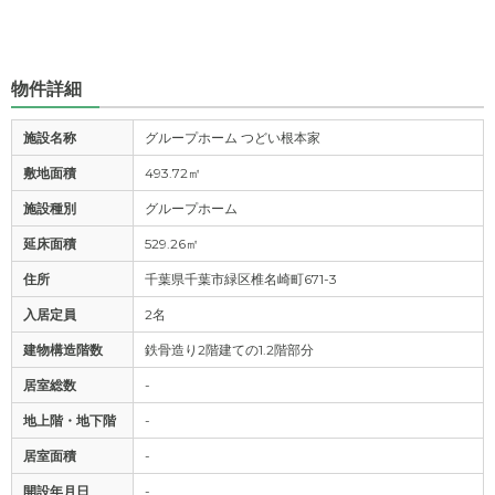
物件詳細
施設名称
グループホーム つどい根本家
敷地面積
493.72㎡
施設種別
グループホーム
延床面積
529.26㎡
住所
千葉県千葉市緑区椎名崎町671-3
入居定員
2名
建物構造階数
鉄骨造り2階建ての1.2階部分
居室総数
-
地上階・地下階
-
居室面積
-
開設年月日
-