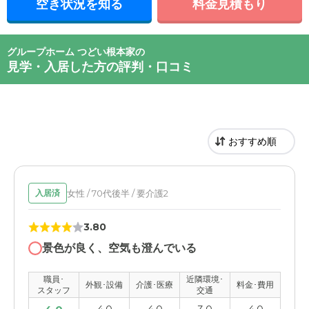
空き状況を知る
料金見積もり
グループホーム つどい根本家の
見学・入居した方の評判・口コミ
女性 / 70代後半 / 要介護2
入居済
3.80
景色が良く、空気も澄んでいる
職員･
近隣環境･
外観･設備
介護･医療
料金･費用
スタッフ
交通