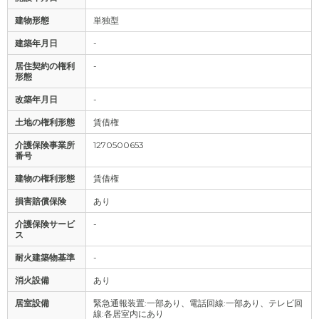
建物形態
単独型
建築年月日
-
居住契約の権利
-
形態
改築年月日
-
土地の権利形態
賃借権
介護保険事業所
1270500653
番号
建物の権利形態
賃借権
損害賠償保険
あり
介護保険サービ
-
ス
耐火建築物基準
-
消火設備
あり
居室設備
緊急通報装置:一部あり、電話回線:一部あり、テレビ回
線:各居室内にあり