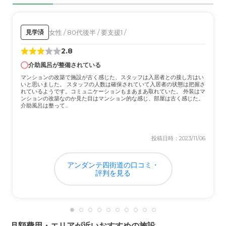
外観・内装・居室・設備について
きれい。居室は広く、清潔感があり設備に問題なかった。
女性 / 80代後半 / 要支援1 /
見学済
景色も良かったし空気も澄んでいる。
2.8
介助風呂が整備されている
介護医療サービスについて
マンションの改築で施設が古く感じた、スタッフは入居者との接し方はい
定期的に診てくれるし、その都度丁寧に説明してくれて分
いと思いました。 スタッフの人数は確保されていて入居者の状態は把握さ
かりやすかった。介護もテキパキ早い。
れているようです。コミュニケーションもまあまあ取れていた。 外装はマ
ンションの改築なのか見た目はマンション的な感じ、部屋は古く感じた。
介助風呂は整って...
近隣環境や交通アクセスについて
やや駅から遠いが、景色が良かった。車ならアクセスしや
投稿日時：2023/11/06
すいと思う。静かな環境で良い。
アンダンテ四街道の口コミ・
料金費用について
評判を見る
少し高いと感じるが、施設の綺麗さやスタッフさん達の勤
務態度が良かったので後悔していない。
月額費用・エリアが近いおすすめの施設