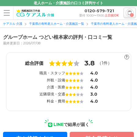
老人ホーム・介護施設の口コミ評判サイト
0120-579-721
掲載施設5万件超
0
受付 10:00〜19:00
土日祝OK
ケアスル 介護
千葉県の有料老人ホーム・介護施設一覧
千葉市の有料老人ホーム・介護施
グループホーム つどい根本家の評判・口コミ一覧
最終更新日：2026/07/08
?
1
1
3.8
総合評価
（
1
件）
4.0
職員・スタッフ
4.0
外観・設備
4.0
介護・医療
3.0
近隣環境・交通
4.0
料金・費用
LINE
で結果が届く