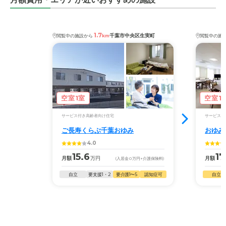
1.7
千葉市中央区生実町
閲覧中の施設から
km
閲覧中の施
空室1室
空室1
サービス付き高齢者向け住宅
サービス付
ご長寿くらぶ千葉おゆみ
おゆみ
4.0
15.6
17
月額
万円
月額
(入居金
0
万円
+介護保険料)
自立
要支援1・2
要介護1〜5
認知症可
自立