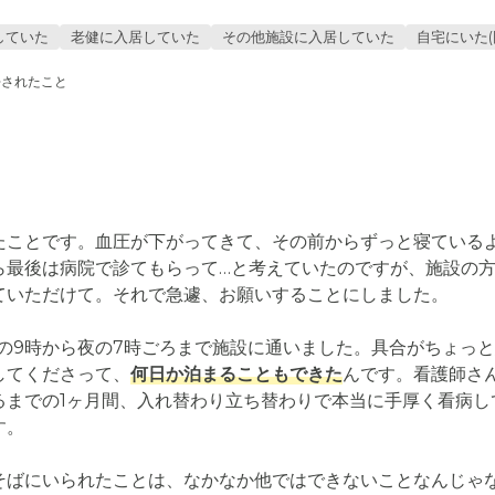
していた
老健に入居していた
その他施設に入居していた
自宅にいた(
去されたこと
たことです。血圧が下がってきて、その前からずっと寝ている
ら最後は病院で診てもらって…と考えていたのですが、施設の
ていただけて。それで急遽、お願いすることにしました。

朝の9時から夜の7時ごろまで施設に通いました。具合がちょっ
してくださって、
何日か泊まることもできた
んです。看護師さ
るまでの1ヶ月間、入れ替わり立ち替わりで本当に手厚く看病し
。

そばにいられたことは、なかなか他ではできないことなんじゃ