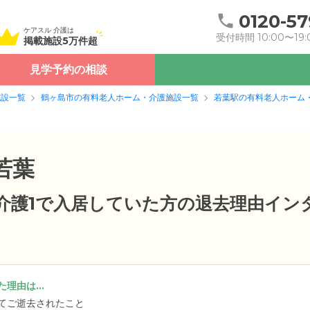
0120-57
ケアスル 介護は
受付時間 10:00〜19:
掲載施設5万件超
見学予約の相談
施設一覧
鶴ヶ島市の有料老人ホーム・介護施設一覧
若葉駅の有料老人ホーム
若葉
要介護1で入居していた方の退去理由イン
理由は...
てご逝去されたこと