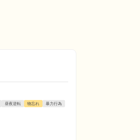
昼夜逆転
物忘れ
暴力行為