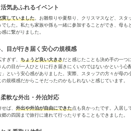
、活気あふれるイベント
充実していました
。お雛祭りや夏祭り、クリスマスなど、スタ
うでした。私たち家族や孫も一緒に参加することができ、母も
心感に繋がりました。
い、目が行き届く安心の規模感
広すぎず、
ちょうど良い大きさ
だと感じたことも決め手の一つ
さんの目が一人ひとりに行き届きにくいのではないかという心
な」という安心感がありました。実際、スタッフの方々が母の
この規模感だからこそだったのかもしれないと感じています。
、柔軟な外出・外泊対応
許せば、
外出や外泊が自由にできた
点も良かったです。入居し
故郷の四国まで旅行に連れて行ったりすることもできました。