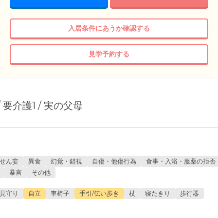
入居条件にあうか確認する
見学予約する
/ 要介護1 / 実の父母
せん妄
異食
幻覚・錯視
自傷・他傷行為
食事・入浴・服薬の拒否
暴言
その他
見守り
自立
車椅子
手引/伝い歩き
杖
寝たきり
歩行器