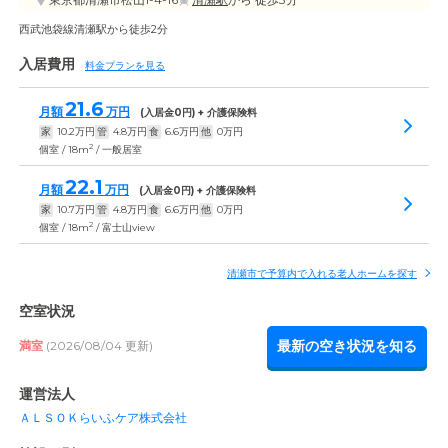
西武池袋線清瀬駅から徒歩2分
入居費用
料金プランを見る
21.6
月額
万円
(入居金
0
円) + 介護保険料
家
10.2
万円
管
4.8
万円
食
6.6
万円
他
0
万円
2
個室 / 18m
/ 一般居室
22.1
月額
万円
(入居金
0
円) + 介護保険料
家
10.7
万円
管
4.8
万円
食
6.6
万円
他
0
万円
2
個室 / 18m
/ 富士山view
清瀬市で予算内で入れる老人ホームを探す
空室状況
最新の空き状況を知る
満室
(2026/08/04 更新)
運営法人
ＡＬＳＯＫらいふケア株式会社