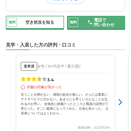
電話で
空き状況を知る
無料
無料
問い合わせ
見学・入居した方の評判・口コミ
女性 / 80代前半 / 要介護2
見学済
3.4
外観の印象が良かった
言うことを聞かない、感情の起伏が激しい。さらには素直に
デイサービスに行かない。あまりにも早くいろんなことを忘
れるのが早い。 全体的に綺麗だったところと職員の説明が丁
寧だった。すごい親身になってくれた。立地も良かった。 入
居者についてはよくわから...
投稿日時：2023/10/04