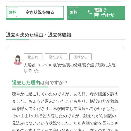
りますが、電車利用がメインの私たちにとっては全く問題
電話で
ありません。気軽に面会に行ける環境は、母の精神的な安
空き状況を知る
無料
無料
問い合わせ
定にもつながっていると思いますし、私たち家族にとって
も負担が少ないので大変助かっています。母がこの施設で
毎日を楽しんでいる様子を見ていると、「食事が美味し
退去を決めた理由・退去体験談
い」という点が、この施設を選んで本当に良かったと改め
て感じさせてくれます。見学の際に「食事が美味しいらし
い」と聞いてはいましたが、実際に入居してみると、母自
物忘れ
寝たきり
症状なし
身が「毎日おいしいわよ」と話してくれるので、その言葉
入居者：86〜90歳/女性/実の父母/要介護1/病院に入院
が何よりの証拠です。
していた
退去した理由
は何ですか？
日々の献立も工夫されているようで、季節感を取り入れた
メニューや、見た目にも美しい食事が提供されているよう
穏やかに過ごしていたのですが、ある日、母が腹痛を訴え
です。また、
特別な日には追加料金で豪華なメニューも選
ました。ちょうど週末だったこともあり、施設の方が救急
べるシステムがあり
、母はそれを楽しみにしているようで
車を呼んでくださり、私が同乗して病院へ向かいました。
す。「食」は生活の基本であり、健康維持にも直結します
そのまま1ヶ月ほど入院したのですが、残念ながら回復の
から、本人が食事を楽しみにしているというのは、非常に
見込みはないという状況でした。ただ点滴で命を長らえさ
重要なポイントだと考えています。この点が、母の
せるのも本人にとって辛いだろうと考え、本人の希望もあ