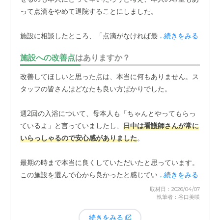
QOL（生活の質）向上に大きく貢献していると感じてい
って点滴をやめて退院することにしました。
ます。
施設に相談したところ、「点滴がなければ最後の看取りに
...続きをみる
対応します」と言っていただけたので、看取りの覚悟で施
施設への改善点
はありますか？
設へ戻ることを決めました。入院中は食事も喉を通らなか
った母ですが、施設に戻ると看護師さんが「デザートだけ
改善してほしいと思った点は、本当に何もありません。ス
でも食べてみましょう」とプリンやゼリーを食べさせてく
タッフの皆さんはどなたも良い方ばかりでした。
ださり、2、3日はそれを口にすることができました。やは
り住み慣れた施設に帰れたことが嬉しかったようで、とて
週2回の入浴について、母本人も「ちゃんとやってもらっ
も喜んでいましたね。施設の職員さんたちも本当に良くし
ているよ」と言っていましたし、
日中は看護師さんが常に
てくださり、母は穏やかな表情で最後の1週間を過ごし、
いらっしゃるので安心感がありました
。
安らかに旅立ちました。
最期の時まで本当に良くしていただいたと思っています。
この施設を選んで心から良かったと感じています。
...続きをみる
取材日：2026/04/07
執筆者：谷口美咲
続きをみる