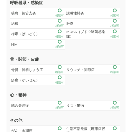
呼吸器系・感染症
喘息・気管支炎
誤嚥性肺炎
相談可
相談可
結核
肝炎
相談可
相談可
MRSA（ブドウ球菌感染
梅毒（ばいどく）
症）
相談可
相談可
HIV
相談可
骨・関節・皮膚
骨折・骨粗しょう症
リウマチ・関節症
相談可
相談可
疥癬（かいせん）
相談可
心・精神
統合失調症
うつ・鬱病
相談可
相談可
その他
生活不活発病（廃用症候
がん・末期癌