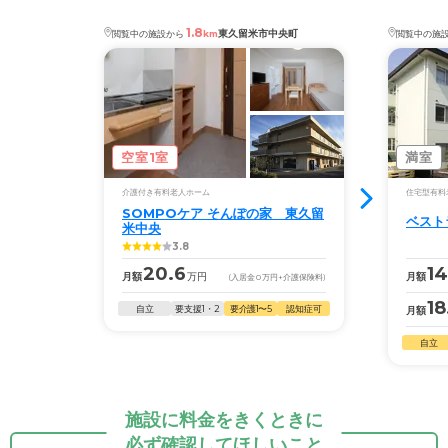
1.8
東久留米市中央町
閲覧中の施設から
km
閲覧中の施
空室1室
満室
介護付き有料老人ホーム
住宅型有料
SOMPOケア そんぽの家 東久留
ベスト
米中央
3.8
20.6
14
月額
万円
月額
(入居金
0
万円
+介護保険料)
18
自立
要支援1・2
要介護1〜5
認知症可
月額
自立
施設に料金をきくときに
必ず確認してほしいこと