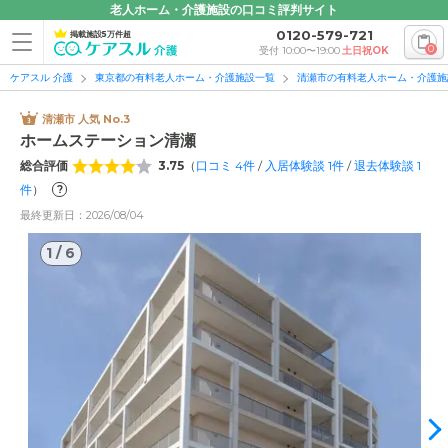
老人ホーム・介護施設の口コミ評判サイト
0120-579-721
掲載施設5万件超
0
受付 10:00〜19:00
土日祝OK
ケアスル 介護
東京都の有料老人ホーム・介護施設一覧
清瀬市の有料老人ホーム・介護施
清瀬市 人気 No.3
ホームステーション清瀬
総合評価
3.75
（
口コミ
4
件
/
入居体験談
1
件
/
退去体験談
1
件
）
?
1
/
6
最終更新日：2026/08/04
1
/
6