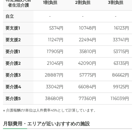
1割負担
2割負担
3割負担
10.7
家賃
者生活介護
万円
自立
-
-
-
4.8
管理費
?
万円
要支援1
5374円
10748円
16123円
6.6
食費
?
万円
要支援2
11247円
22494円
33741円
0
水道・光熱費
万円
要介護1
17905円
35810円
53715円
0
上乗せ介護費
?
万円
要介護2
21045円
42090円
63135円
0
要介護3
28887円
57775円
86662円
その他
万円
要介護4
33042円
66084円
99125円
-
介護保険料
万円
要介護5
38680円
77360円
116039円
※ 介護報酬の1単位は人件費率45%として計算しています。
月額費用・エリアが近いおすすめの施設