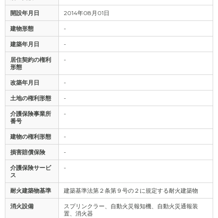
開設年月日
2014年08月01日
建物形態
-
建築年月日
-
居住契約の権利
-
形態
改築年月日
-
土地の権利形態
-
介護保険事業所
-
番号
建物の権利形態
-
損害賠償保険
-
介護保険サービ
-
ス
耐火建築物基準
建築基準法第２条第９号の２に規定する耐火建築物
消火設備
スプリンクラー、自動火災報知機、自動火災通報装
置、消火器