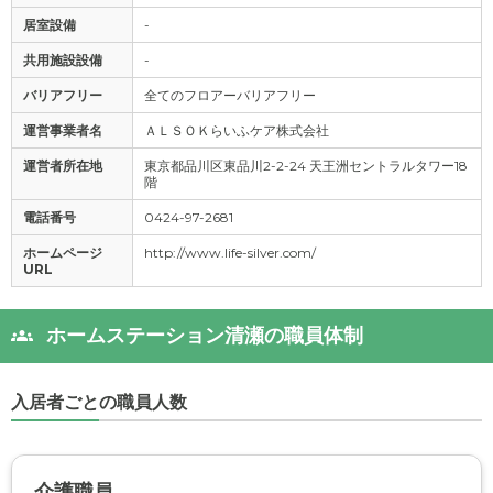
居室設備
-
共用施設設備
-
バリアフリー
全てのフロアーバリアフリー
運営事業者名
ＡＬＳＯＫらいふケア株式会社
運営者所在地
東京都品川区東品川2-2-24 天王洲セントラルタワー18
階
電話番号
0424-97-2681
ホームページ
http://www.life-silver.com/
URL
ホームステーション清瀬の職員体制
入居者ごとの職員人数
介護職員