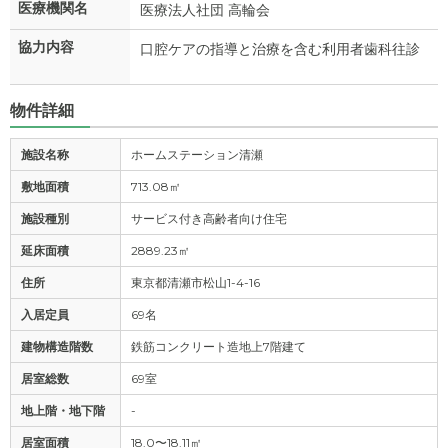
医療機関名
医療法人社団 高輪会
協力内容
口腔ケアの指導と治療を含む利用者歯科往診
物件詳細
施設名称
ホームステーション清瀬
敷地面積
713.08㎡
施設種別
サービス付き高齢者向け住宅
延床面積
2889.23㎡
住所
東京都清瀬市松山1-4-16
入居定員
69名
建物構造階数
鉄筋コンクリート造地上7階建て
居室総数
69室
地上階・地下階
-
居室面積
18.0〜18.11㎡