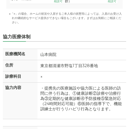
群）
相談可
相談可
※「○」の場合、ホームの状況や入居するご本人様の状態等によっては、入居のお受け入
れや継続的なサービス提供ができない場合もございます。まずはお気軽にご相談くだ
さい。
協力医療体制
医療機関名
山本病院
住所
東京都清瀬市野塩1丁目328番地
診療科目
×
協力内容
・提携先の医療施設や協力医による医師の訪
問に伴う行為は、①健康診断②診療や治療行
為③定期的な健康診断④予防接種⑤緊急対応
（24時間対応可能）⑥医師の指導下で、機能
訓練士が行うリハビリ行為となります。