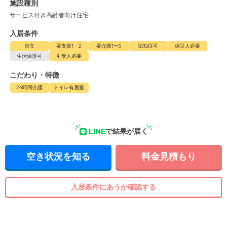
施設種別
サービス付き高齢者向け住宅
入居条件
自立
要支援1・2
要介護1〜5
認知症可
保証人必要
生活保護可
引受人必要
こだわり・特徴
24時間介護
トイレ有居室
LINE
で結果が届く
空き状況を知る
料金見積もり
入居条件にあうか確認する