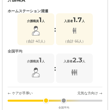
ホームステーション清瀬
1
1.7
介護職員
人
入居者
人
:
（合計 40人）
（合計 66人）
全国平均
1
2.3
介護職員
人
入居者
人
:
← ケアが手厚い
元気な方向け →
全国平均