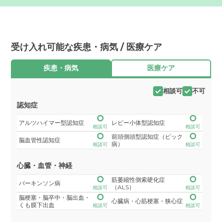
受け入れ可能な疾患・病気 / 医療ケア
疾患・病気
医療ケア
相談可
不可
認知症
アルツハイマー型認知症
レビー小体型認知症
相談可
相談可
前頭側頭型認知症（ピック
脳血管性認知症
病）
相談可
相談可
心臓・血管・神経
筋萎縮性側索硬化症
パーキンソン病
（ALS）
相談可
相談可
脳梗塞・脳卒中・脳出血・
心臓病・心筋梗塞・狭心症
くも膜下出血
相談可
相談可