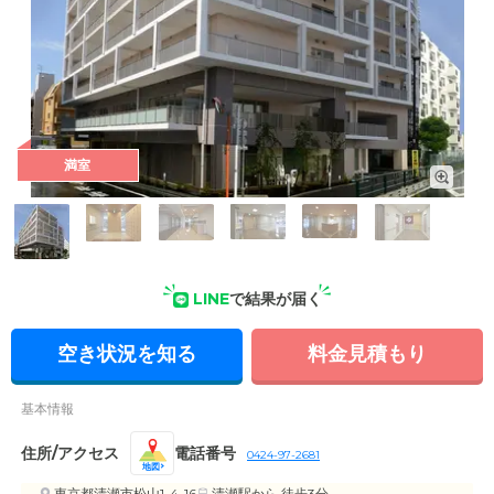
満室
外観: 昔ながらの商店と新しい商業施設でにぎやかな清瀬。西
武池袋線「清瀬駅」から徒歩2分と、アクセス抜群です。
LINE
で結果が届く
空き状況を知る
料金見積もり
基本情報
住所/アクセス
電話番号
0424-97-2681
地図
東京都清瀬市松山1-4-16
清瀬駅
から 徒歩3分