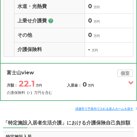
0
水道・光熱費
万円
0
上乗せ介護費
?
万円
0
その他
万円
-
介護保険料
万円
富士山view
個室
22.1
0
月額：
入居金：
万円
万円
介護保険料
（-）
万円を含む
その他費用
月額費用
入居金
補足情報
清瀬市で予算内で入れる老人ホームを探す
「特定施設入居者生活介護」における介護保険自己負担額
22.1
月額費用
?
万円
特定施設入居