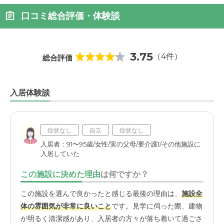
口コミ総合評価・体験談
3.75
（4件）
総合評価
入居体験談
症状なし
自立
症状なし
入居者：91〜95歳/女性/実の父母/要介護1/その他施設に
入居していた
この施設に決めた理由
は何ですか？
この施設を選んで良かったと感じる最後の理由は、
施設全
体の雰囲気が非常に良いこと
です。見学に伺った際、建物
が明るく清潔感があり、入居者の方々が落ち着いて過ごさ