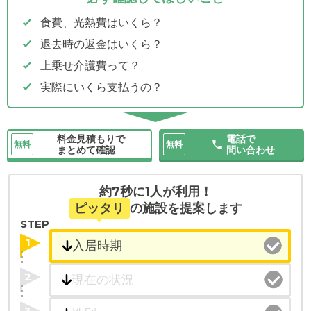
食費、光熱費はいくら？
退去時の返金はいくら？
上乗せ介護費って？
実際にいくら支払うの？
料金見積もりで
電話で
無料
無料
まとめて確認
問い合わせ
約7秒に1人が利用！
ピッタリ
の施設を提案します
STEP
1
2
3