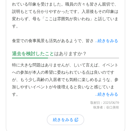
れている印象を受けました。職員の方々も皆さん親切で、
説明もとても分かりやすかったです。入居後もその印象は
変わらず、母も「ここは雰囲気が良いわね」と話していま
す。
食堂での食事風景も活気があるようで、皆さんが和やかに
...続きをみる
過ごされているのだと感じています。無理にレクリエーシ
退去を検討したこと
はありますか？
ョンに参加させられることもなく、母のペースを尊重して
くれる点も、心地よい生活を送る上で非常に大切だと感じ
特に大きな問題はありませんが、しいて言えば、イベント
ています。この施設を選んで良かったもう一つの理由は、
への参加が本人の希望に委ねられている点は良いのです
そのアクセスの良さにあります。
清瀬駅から非常に近く
、
が、もう少し高齢の入居者でも気軽に楽しめるような、参
私たち家族が面会に行く際も電車でスムーズに移動できま
加しやすいイベントが今後増えると良いなと感じていま
す。以前、他の施設を検討した際には、車でないと行きづ
す。
...続きをみる
らい場所や、公共交通機関でのアクセスが不便な場所もあ
取材日：2025/06/19
りました。
執筆者：谷口美咲
続きをみる
しかし、ここは駅から徒歩圏内ということもあり、面会の
頻度を高く保てています。駐車場が広くないという点はあ