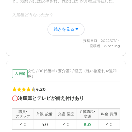
と。最終的には説得され、施設には1か月程度滞在した。
入居後どうなったか？
緊急避難的、一時的な滞在ではあったが、手術前の最も手
続きを見る
のかかる時期に施設にいて貰ったことにより、実父と妹の
精神的肉体的負荷が軽減された。
投稿日時：2022/07/14
投稿者：Wheeling
シルバーシティ武蔵境の評価
内部が生活、介護士の数も十分いるように見え、常駐の医
師もおり安心感があった。施設としての歴史は20年前後
あるようだが内装がリノヴェーションされており綺麗であ
女性 / 80代後半 / 要介護2 / 軽度（軽い物忘れや違和
入居済
感）
った。
4.20
職員・スタッフ・他入居者の雰囲気について
冷蔵庫とテレビが備え付けあり
スタッフのテキパキキビキビと反応が良いように見えた。
最初に訪問した際には帰り際にお土産まで頂き、気の遣い
職員･
近隣環境･
ようが感じられた。
外観･設備
介護･医療
料金･費用
スタッフ
交通
4.0
4.0
4.0
5.0
4.0
外観・内装・居室・設備について