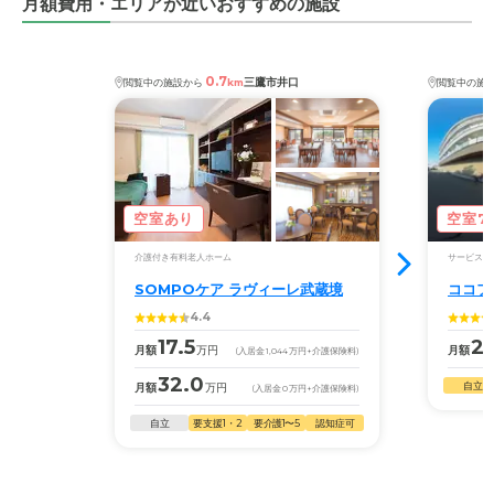
月額費用・エリアが近いおすすめの施設
入居金、月々の支払いは一般的な有料老人ホームと同じ
で、特に高額な印象はない。年金と銀行預金で賄える。
0.7
三鷹市井口
閲覧中の施設から
km
閲覧中の施
空室あり
空室7
介護付き有料老人ホーム
サービス付
SOMPOケア ラヴィーレ武蔵境
ココフ
4.4
17.5
2
月額
万円
月額
(入居金
1,044
万円
+介護保険料)
32.0
自立
月額
万円
(入居金
0
万円
+介護保険料)
自立
要支援1・2
要介護1〜5
認知症可