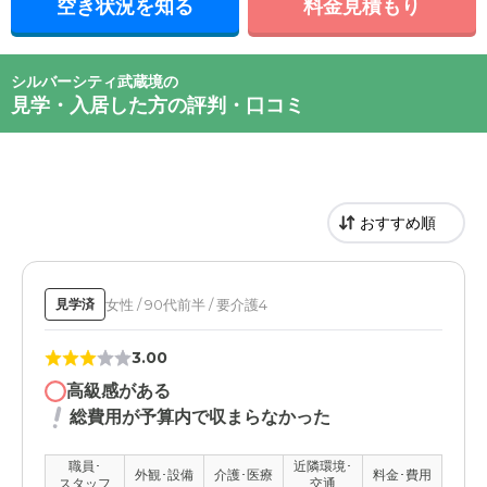
空き状況を知る
料金見積もり
シルバーシティ武蔵境の
見学・入居した方の評判・口コミ
女性 / 90代前半 / 要介護4
見学済
3.00
高級感がある
総費用が予算内で収まらなかった
職員･
近隣環境･
外観･設備
介護･医療
料金･費用
スタッフ
交通