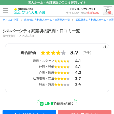
老人ホーム・介護施設の口コミ評判サイト
0120-579-721
掲載施設5万件超
0
受付 10:00〜19:00
土日祝OK
ケアスル 介護
東京都の有料老人ホーム・介護施設一覧
武蔵野市の有料老人ホーム・介護
シルバーシティ武蔵境の評判・口コミ一覧
最終更新日：2026/07/08
?
1
1
3.7
総合評価
（
7
件）
4.1
職員・スタッフ
4.1
外観・設備
4.3
介護・医療
3.7
近隣環境・交通
2.4
料金・費用
LINE
で結果が届く