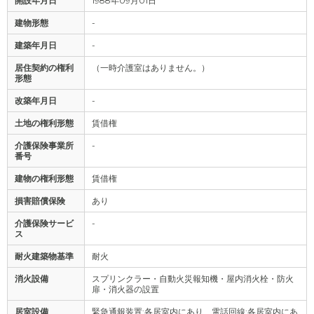
開設年月日
1988年09月01日
建物形態
-
建築年月日
-
居住契約の権利
（一時介護室はありません。）
形態
改築年月日
-
土地の権利形態
賃借権
介護保険事業所
-
番号
建物の権利形態
賃借権
損害賠償保険
あり
介護保険サービ
-
ス
耐火建築物基準
耐火
消火設備
スプリンクラー・自動火災報知機・屋内消火栓・防火
扉・消火器の設置
居室設備
緊急通報装置:各居室内にあり、電話回線:各居室内にあ