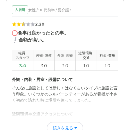
女性 / 90代前半 / 要介護3
入居済
2.20
食事は良かったとの事。
金額が高い。
職員･
近隣環境･
外観･設備
介護･医療
料金･費用
スタッフ
交通
3.0
3.0
3.0
1.0
1.0
外観・内装・居室・設備について
そんなに施設としては新しくはなく古いタイプの施設と言
う印象。いくつかのシルバーシティーがあるが看板が小さ
く初めて訪れた時に場所を迷ってしまった。
近隣環境や交通アクセスについて
最寄りの駅からシルバーシティが少し遠いので親族にとっ
続きを見る
ては車で行く事になる。近くにバスがあるが、ルートやタ