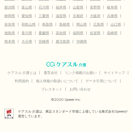
新潟県
富山県
石川県
福井県
山梨県
長野県
岐阜県
静岡県
愛知県
三重県
滋賀県
京都府
大阪府
兵庫県
奈良県
和歌山県
鳥取県
島根県
岡山県
広島県
山口県
徳島県
香川県
愛媛県
高知県
福岡県
佐賀県
長崎県
熊本県
大分県
宮崎県
鹿児島県
沖縄県
ケアスル 介護とは
運営会社
リンク掲載のお願い
サイトマップ
利用規約
個人情報の取扱いについて
データ引用について
プレスキット
お問い合わせ
©2020 Speee Inc.
ケアスル 介護は、東証スタンダード市場に上場している株式会社Speeeが
運営しています。