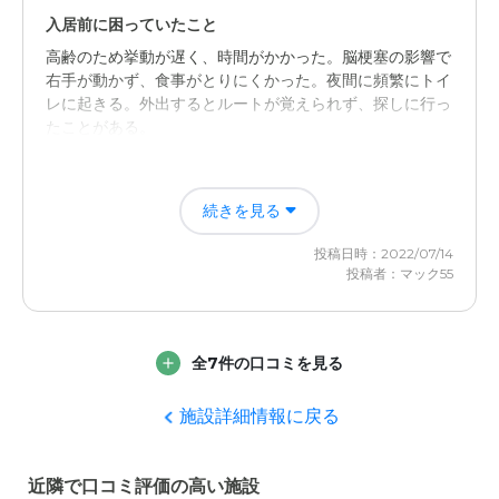
入口はマンション風だがビルの5階以上が入居刀になって
入居前に困っていたこと
いて、部屋からの景色もまあまあで、個室も広過ぎも狭す
高齢のため挙動が遅く、時間がかかった。脳梗塞の影響で
ぎもせず、中庸を得ていた。
右手が動かず、食事がとりにくかった。夜間に頻繁にトイ
レに起きる。外出するとルートが覚えられず、探しに行っ
介護医療サービスについて
たことがある。
医師が常駐していた模様で、極めて安心感があった。日赤
病院も近く、日赤が掛かりつけであったのでその意味でも
入居後どうなったか？
便利であった。
続きを見る
施設は三食支給で、施設内ですべての行動が完結する。夜
間もサポートしているので、介護の必要はない。
近隣環境や交通アクセスについて
投稿日時：2022/07/14
投稿者：マック55
JR武蔵境駅から徒歩数分とアクセスが良く、駅近ではあ
シルバーシティ武蔵境の評価
りながら幹線道路（青梅街道や五日市街道といった）から
入居者、介護員の数が多いので、レクリエーションが頻繁
は離れているので騒がしくもなく、理想的なロケーション
に行われる。駅から至近なので、訪問がしやすかった。感
であったと思う。
全7件の口コミを見る
染対策を徹底していたが、ガラス越の面談など配慮してく
れた。
料金費用について
施設詳細情報に戻る
父が支払ったのだが、具体的に幾らとは聞かなかったがか
職員・スタッフ・他入居者の雰囲気について
なり高額であるように言っていた。ある程度経済的余裕の
職員、スタッフの対応は親切、丁寧だとの印象。職員は定
ある家庭でないとaffordableではないという印象があっ
近隣で口コミ評価の高い施設