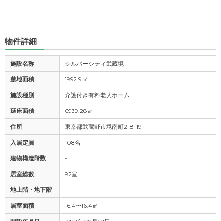
物件詳細
施設名称
シルバーシティ武蔵境
敷地面積
1992.9㎡
施設種別
介護付き有料老人ホーム
延床面積
6939.28㎡
住所
東京都武蔵野市境南町2-8-19
入居定員
108名
建物構造階数
-
居室総数
92室
地上階・地下階
-
居室面積
16.4〜16.4㎡