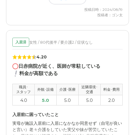
イムリーでは行けない。
投稿日時：2024/08/19
投稿者：ゴン太
女性 / 80代後半 / 要介護2 / 症状なし
入居済
4.20
日赤病院が近く、医師が常駐している
料金が高額である
職員･
近隣環境･
外観･設備
介護･医療
料金･費用
スタッフ
交通
4.0
5.0
5.0
5.0
2.0
入居前に困っていたこと
実母が施設入居前に入居になかなか同意せず（自宅が良い
と言い）老々介護をしていた実父や妹が苦労していたこ