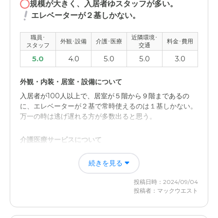
規模が大きく、入居者ゆスタッフが多い。
エレベーターが２基しかない。
職員･
近隣環境･
外観･設備
介護･医療
料金･費用
スタッフ
交通
5.0
4.0
5.0
5.0
3.0
外観・内装・居室・設備について
入居者が100人以上で、居室が５階から９階まであるの
に、エレベーターが２基で常時使えるのは１基しかない。
万一の時は逃げ遅れる方が多数出ると思う。
介護医療サービスについて
入浴が週３回で、イベントや習い事などの回数が多く、生
続きを見る
活に潤いがある。駅から徒歩２分で図書館が目の前にあ
り、立地がよい。入居者が多いので、友人ができやすい。
投稿日時：2024/09/04
投稿者：マックウエスト