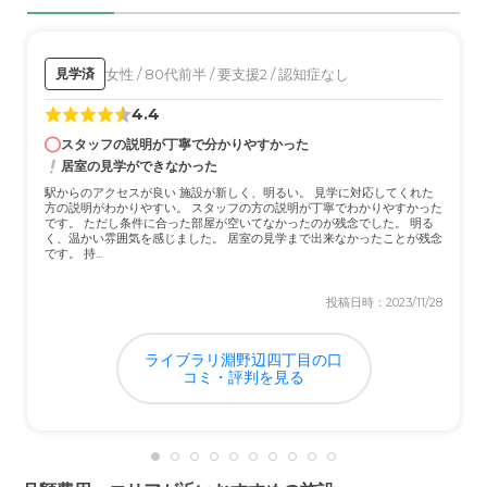
期的に他の施設を回って、サービスが画一的にならないよ
た。
うに配慮していた。入居者が200名と多いので、気の合わ
ない人とは付き合わないでも問題はなかった。
女性 / 80代前半 / 要支援2 / 認知症なし
見学済
外観・内装・居室・設備について
4.4
居室は18m2と一般的な広さ。北側だが７階で景色は良か
スタッフの説明が丁寧で分かりやすかった
った。冷蔵庫とテレビが備え付けてあり、入居時に購入不
居室の見学ができなかった
要。洗濯は依頼で、入浴は週に３回で、サービスは良かっ
駅からのアクセスが良い 施設が新しく、明るい。 見学に対応してくれた
た。
方の説明がわかりやすい。 スタッフの方の説明が丁寧でわかりやすかった
です。 ただし条件に合った部屋が空いてなかったのが残念でした。 明る
く、温かい雰囲気を感じました。 居室の見学まで出来なかったことが残念
介護医療サービスについて
です。 持...
入居者が多いので、サービスは充実している。医院は施設
投稿日時：2023/11/28
の一階にあり、検査や診療は素早く対応してくれた。
近隣環境や交通アクセスについて
ライブラリ淵野辺四丁目の口
コミ・評判を見る
武蔵境駅南口から２分の至近にあるが、繁華街はなく、周
辺は寺院、大型スーパー、住宅のみで閑静な雰囲気。
料金費用について