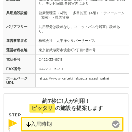
り、テレビ回線:各居室内にあり
共用施設設備
健康管理室（4階）・多目的室（4階）・ティールーム
（8階）・理美容室
バリアフリー
共用部分は段差なし。ユニットバス付居室に段差あ
り。
運営事業者名
株式会社 太平洋シルバーサービス
運営者所在地
東京都武蔵野市境南町2丁目8番19号
電話番号
0422-33-6011
FAX番号
0422-31-8230
ホームページ
https://www.kaiteki.info/sc_musashisakai
URL
約7秒に1人が利用！
ピッタリ
の施設を提案します
STEP
1