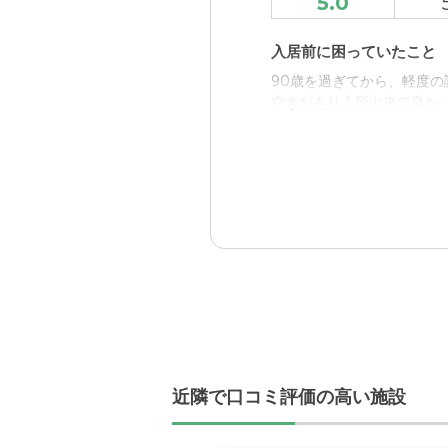
5.0
入居前に困っていたこと
90歳を過ぎてから、軽度
空きがあり入所出来て良か
入居後どうなったか？
ほぼ毎週、介護しに家に行
ります。
SOMPOケア ラヴィー
細部に渡り、入居者を第一
職員・スタッフ・他入居
施設の職員・スタッフの方
近隣で口コミ評価の高い施設
外観・内装・居室・設備
施設の外環・内装がとても