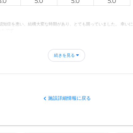
5.0
5.0
5.0
5.0
の認知症を患い、結構大変な時期があり、とても困っていました。 幸い
ったです。
くことが大変でした。 その大変さが、介護施設入所で解消出来た事がと
続きを見る
レ勝田台の評価
に考えている施設なので安心して預けることが出来て良かったです。
者の雰囲気について
施設詳細情報に戻る
たちはとても親切に対応して頂いてますし、他入居者とも仲良くやって
について
綺麗ですので、快適利用できるのがとてもいいと思いました。