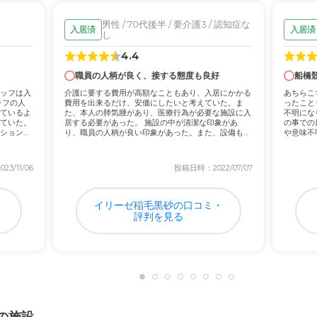
て
男性 / 70代後半 / 要介護3 / 認知症な
入居済
入居済
し
れているので、安心してお願い来るのがとてもいいとおもいました。
4.4
職員の人柄が良く、接する態度も良好
船橋
について
ッフは入
介護に要する費用が高額なこともあり、入居にかかる
あちらこ
いない距離なのでアクセスはとてもいいので、あんしんです。
ッフの人
費用を出来るだけ、安価にしたいと考えていた。ま
ったこと
ているよ
た、本人の肺気腫があり、医療行為が必要な施設に入
不明にな
ていた。
居する必要があった。 施設の中が清潔な印象があ
の事での
ション的
り、職員の人柄が良い印象があった。また、設備も充
や意味不
実してい...
する...
キリなので一概に良い・悪いのコメントをするのはむずかしいです。
3/11/06
投稿日時：2022/07/07
・
イリーゼ稲毛黒砂の口コミ・
評判を見る