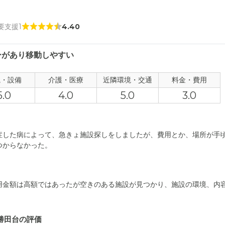
 要支援1
4.40
ーがあり移動しやすい
観・設備
介護・医療
近隣環境・交通
料金・費用
5.0
4.0
5.0
3.0
症した病によって、急きょ施設探しをしましたが、費用とか、場所が手
つからなかった。
用金額は高額ではあったが空きのある施設が見つかり、施設の環境、内
。
レ勝田台の評価