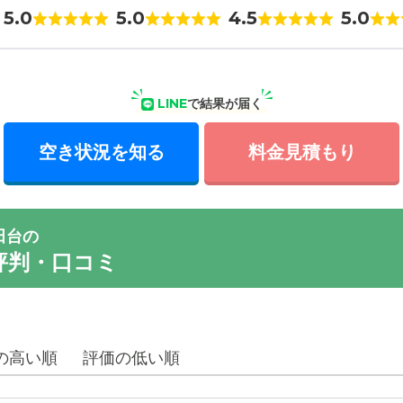
5.0
5.0
4.5
5.0
LINE
で結果が届く
空き状況を知る
料金見積もり
田台の
評判・口コミ
の高い順
評価の低い順