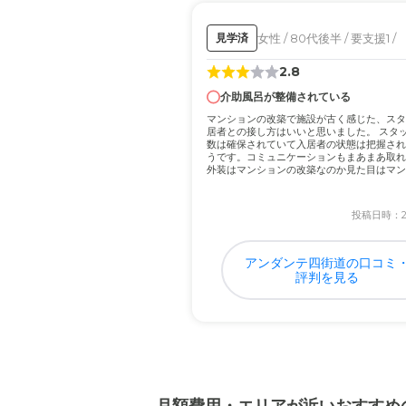
介護医療サービスについ
女性 / 80代後半 / 要支援1 /
見学済
本人第一を念頭に接してく
2.8
介助風呂が整備されている
近隣環境や交通アクセス
マンションの改築で施設が古く感じた、スタ
実家・駅からさほど離れて
居者との接し方はいいと思いました。 スタ
数は確保されていて入居者の状態は把握され
うです。コミュニケーションもまあまあ取れ
外装はマンションの改築なのか見た目はマン
料金費用について
な...
料金形態については、ピン
投稿日時：202
アンダンテ四街道の口コミ
評判を見る