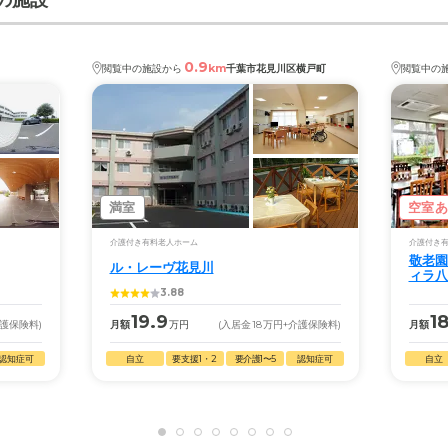
の施設
0.9
km
閲覧中の施設から
千葉市花見川区横戸町
閲覧中の
満室
空室
介護付き有料老人ホーム
介護付き
敬老園
ル・レーヴ花見川
ィラ八
3.88
19.9
18
介護保険料)
月額
万円
(入居金
18
万円
+介護保険料)
月額
認知症可
自立
要支援1・2
要介護1〜5
認知症可
自立