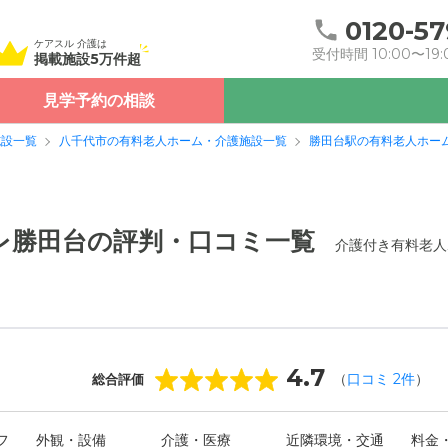
0120-57
ケアスル 介護は
受付時間 10:00〜19:
掲載施設5万件超
見学予約の相談
施設一覧
八千代市の有料老人ホーム・介護施設一覧
勝田台駅の有料老人ホー
ーレ勝田台の評判・口コミ一覧
介護付き有料老人
4.7
（
口コミ
2
件
）
総合評価
フ
外観・設備
介護・医療
近隣環境・交通
料金