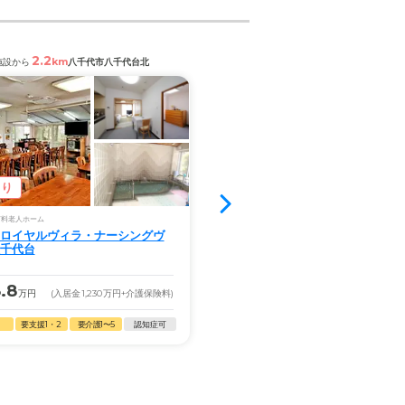
2.2
1.3
km
km
施設から
八千代市八千代台北
閲覧中の施設から
佐倉市西志津
あり
空室3室
有料老人ホーム
サービス付き高齢者向け住宅
ロイヤルヴィラ・ナーシングヴ
イリーゼ西志津
千代台
3.8
.8
21.4
万円
(入居金
1,230
万円
+介護保険料)
月額
万円
(入居金
0
万円
+
要支援1・2
要介護1〜5
認知症可
自立
要支援1・2
要介護1〜5