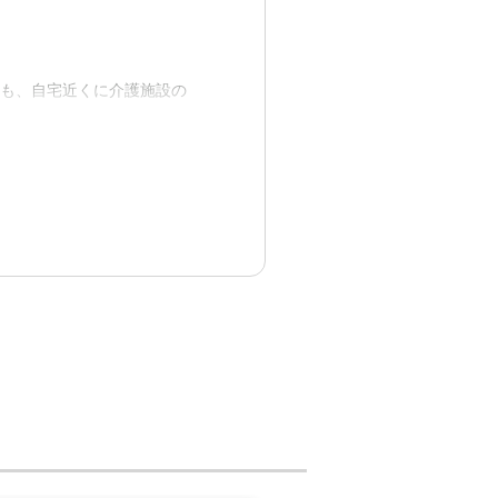
にも、自宅近くに介護施設の
ても良かった事で安堵してお
います。