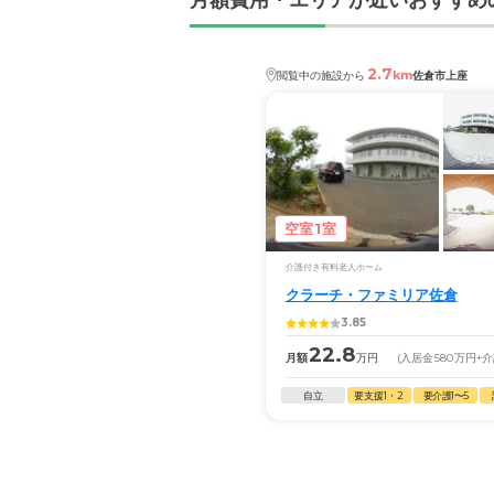
月額費用・エリアが近いおすすめ
2.7
km
閲覧中の施設から
佐倉市上座
空室1室
介護付き有料老人ホーム
クラーチ・ファミリア佐倉
3.85
22.8
月額
万円
(入居金
580
万円
+
自立
要支援1・2
要介護1〜5