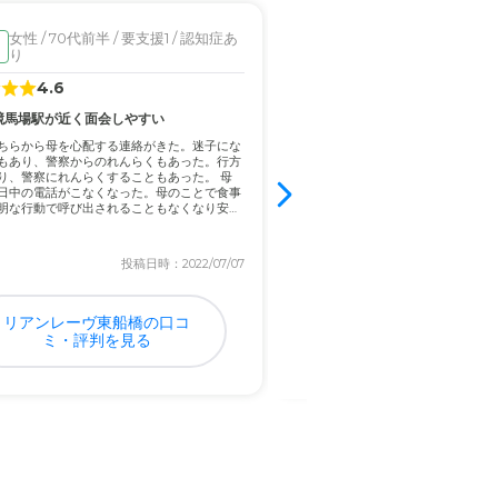
女性 / 70代前半 / 要支援1 / 認知症あ
男性 / 80代前半 / 要介
見学済
り
し
4.6
4.8
競馬場駅が近く面会しやすい
入居金不要のプランがある
ちらから母を心配する連絡がきた。迷子にな
腰を悪くしてから徐々に歩行が不安
もあり、警察からのれんらくもあった。行方
危険性が高くなっていた。このため
り、警察にれんらくすることもあった。 母
き添いが必要となっていた。 施設が
日中の電話がこなくなった。母のことで食事
があった。また職員の説明などが分
明な行動で呼び出されることもなくなり安心
も良かった。 施設の職員の方たちは
すい...
投稿日時：2022/07/07
投稿日
リアンレーヴ東船橋の口コ
イリーゼ船橋三咲の口
ミ・評判を見る
評判を見る