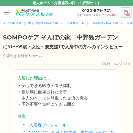
老人ホーム・介護施設の口コミ評判サイト
0120-579-721
掲載施設5万件超
0
受付 10:00〜19:00
土日祝OK
ケアスル 介護
神奈川県の有料老人ホーム・介護施設一覧
川崎市の有料老人ホーム・介護
SOMPOケア そんぽの家 中野島ガーデン
に91〜95歳・女性・要支援1で入居中の方へのインタビュー
介護付き有料老人ホーム
投稿日：2026/05/06
入居した理由は...
安心できる医療・看護体制
糖尿病に配慮された食事
本人のペースを尊重した交流の機会
予約不要で気軽にできる面会
目次
入居者プロフィール
SOMPOケア そんぽの家 中野島ガーデンを