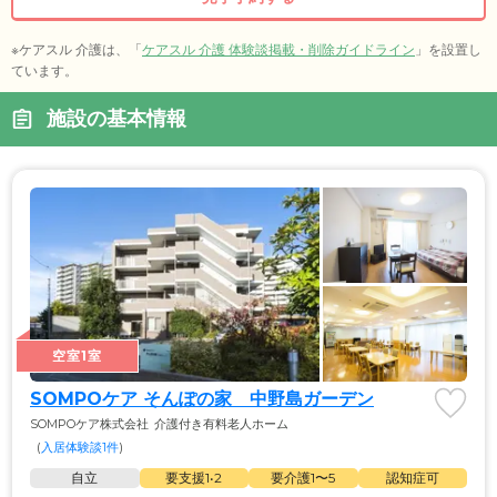
※ケアスル 介護は、「
ケアスル 介護 体験談掲載・削除ガイドライン
」を設置し
ています。
施設の基本情報
空室1室
SOMPOケア そんぽの家　中野島ガーデン
SOMPOケア株式会社
介護付き有料老人ホーム
(
入居体験談1件
)
自立
要支援1•2
要介護1〜5
認知症可