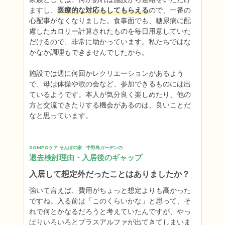
ますし、
医療的な対応もしてもらえる
ので、一番の
心配事がなくなりました。食事面でも、糖尿病に配
慮したカロリー計算されたものを毎日用意していた
だけるので、非常に助かっています。私たちではな
かなか調理もできませんでしたから。

施設では週に何回かレクリエーションがあるよう
で、母は体操や歌の会など、参加できるものには出
ているようです。本人が気分良く楽しめたり、他の
方と交流できたりする機会があるのは、良いことだ
なと思っています。
SOMPOケア そんぽの家　中野島ガーデンの
退去検討理由・入居後のギャップ
入居して想定外だったことはありましたか？
強いて言えば、費用がちょっと想定よりも高かった
ですね。入る前は「このくらいかな」と思って、そ
れで何とかなるだろうと考えていたんですが、やっ
ぱりいろいろとプラスアルファが出てきてしまいま