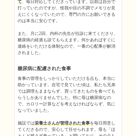
て
、毎日対応してくださっています。以前は自分で
打っていたのですが、怪我や目の不調でメモリが見
えにくくなっていたので、専門の方にお願いできる
のは本当に安心です。

また、月に2回、内科の先生が往診に来てくださり、
糖尿病の経過も診てもらえます。何かあればすぐに
連絡をいただける体制なので、一番の心配事が解消
されました。
糖尿病に配慮された食事
食事の管理をしっかりしていただける点も、本当に
助かっています。在宅で見ていた頃は、私たち兄弟
では調理もままならず、買ってきたものを食べても
らうしかありませんでした。特に母は糖尿病なの
で、カロリー計算などを考えなければならず、気に
なっていました。

施設では
栄養士さんが管理された食事
を毎日用意し
てくださるので、安心して任せられます。母も「ほ
とんど残さず食べている」と聞いており、その点も