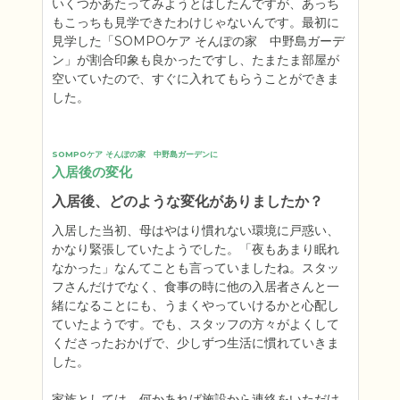
いくつかあたってみようとはしたんですが、あっち
もこっちも見学できたわけじゃないんです。最初に
見学した「SOMPOケア そんぽの家　中野島ガーデ
ン」が割合印象も良かったですし、たまたま部屋が
空いていたので、すぐに入れてもらうことができま
した。
SOMPOケア そんぽの家　中野島ガーデンに
入居後の変化
入居後、どのような変化がありましたか？
入居した当初、母はやはり慣れない環境に戸惑い、
かなり緊張していたようでした。「夜もあまり眠れ
なかった」なんてことも言っていましたね。スタッ
フさんだけでなく、食事の時に他の入居者さんと一
緒になることにも、うまくやっていけるかと心配し
ていたようです。でも、スタッフの方々がよくして
くださったおかげで、少しずつ生活に慣れていきま
した。

家族としては、何かあれば施設から連絡をいただけ