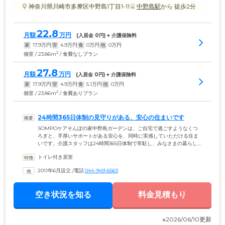
神奈川県川崎市多摩区中野島1丁目1-11
中野島駅
から 徒歩2分
22.8
月額
万円
(入居金 
0
円) + 介護保険料
家
17.9
万円
管
4.9
万円
食
0
万円
他
0
万円
2
個室 / 23.86m
/ 食費なしプラン
27.8
月額
万円
(入居金 
0
円) + 介護保険料
家
17.9
万円
管
4.9
万円
食
5.1
万円
他
0
万円
2
個室 / 23.86m
/ 食費ありプラン
24時間365日体制の見守りがある、安心の住まいです
SOMPOケアそんぽの家中野島ガーデンは、ご自宅で過ごすようなくつ
ろぎと、手厚いサポートがある安心を、同時に実感していただける住ま
いです。介護スタッフは24時間365日体制で常駐し、みなさまの暮らしを
見守ります。生活の拠点となるお部屋は、プライバシーに配慮した個室
トイレ付き居室
をご用意。お部屋には洗面台、暖房便座付トイレ、浴室、ミニキッチ
ン、収納、下駄箱、洗濯機スペース、エアコンなどを備えており、ご自
2011年6月設立
 /
電話
044-949-6563
宅のように快適に暮らしていただけます。お食事は、管理栄養士や調理
師が開発したメニューを、1日3食ご提供。刻み食・ミキサー食・塩分制
限食など、お体の状態に合わせたさまざまなニーズにもお応えします。
空き状況を知る
料金見積もり
※2026/06/10更新