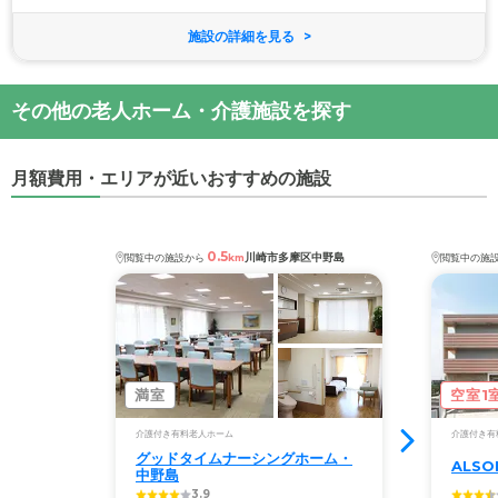
施設の詳細を見る
その他の老人ホーム・介護施設を探す
月額費用・エリアが近いおすすめの施設
0.5
川崎市多摩区中野島
閲覧中の施設から
km
閲覧中の施
満室
空室1
介護付き有料老人ホーム
介護付き有
グッドタイムナーシングホーム・
ALS
中野島
3.9