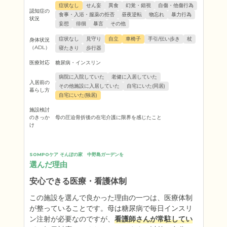
症状なし
せん妄
異食
幻覚・錯視
自傷・他傷行為
認知症の
食事・入浴・服薬の拒否
昼夜逆転
物忘れ
暴力行為
状況
妄想
徘徊
暴言
その他
症状なし
見守り
自立
車椅子
手引/伝い歩き
杖
身体状況
（ADL）
寝たきり
歩行器
医療対応
糖尿病・インスリン
病院に入院していた
老健に入居していた
入居前の
その他施設に入居していた
自宅にいた(同居)
暮らし方
自宅にいた(独居)
施設検討
のきっか
母の圧迫骨折後の在宅介護に限界を感じたこと
け
SOMPOケア そんぽの家　中野島ガーデンを
選んだ理由
安心できる医療・看護体制
この施設を選んで良かった理由の一つは、医療体制
が整っていることです。母は糖尿病で毎日インスリ
ン注射が必要なのですが、
看護師さんが常駐してい