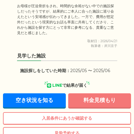
お母様が圧迫骨折をされ、時間的な余裕がない中での施設探
しだったそうですが、結果的にご本人に合った施設に巡り会
えたという安堵感が伝わってきました。一方で、費用が想定
外だったという現実的なお話も率直に共有してくださり、こ
れから施設を探す方にとって非常に参考になる、貴重なご意
見だと感じました。
取材日：2026/04/21
執筆者：岸川京子
見学した施設
施設探しをしていた時期：
2025/05 〜 2025/06
LINE
で結果が届く
空き状況を知る
料金見積もり
入居条件にあうか確認する
見学予約する