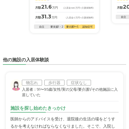
21.6
2
月額
万円
月額
(入居金
580
万円
+介護保険料)
31.3
自立
月額
万円
(入居金
0
万円
+介護保険料)
自立
要支援1・2
要介護1〜5
認知症可
他の施設の入居体験談
物忘れ
歩行器
症状なし
入居者：91〜95歳/女性/実の父母/要介護1/その他施設に入
居していた
施設を探し始めたきっかけ
医師からのアドバイスを受け、退院後の生活の場をどうす
るかを考えなければならなくなりました。そこで、入院し