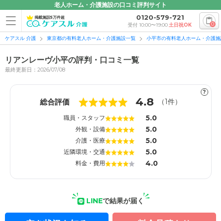
老人ホーム・介護施設の口コミ評判サイト
0120-579-721
掲載施設5万件超
0
受付 10:00〜19:00
土日祝OK
ケアスル 介護
東京都の有料老人ホーム・介護施設一覧
小平市の有料老人ホーム・介護施
リアンレーヴ小平の評判・口コミ一覧
最終更新日：2026/07/08
?
1
1
4.8
総合評価
（
1
件）
5.0
職員・スタッフ
5.0
外観・設備
5.0
介護・医療
5.0
近隣環境・交通
4.0
料金・費用
LINE
で結果が届く