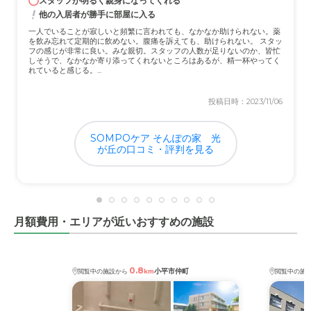
スタッフが明るく親身になってくれる
他の入居者が勝手に部屋に入る
一人でいることが寂しいと頻繁に言われても、なかなか助けられない。薬
を飲み忘れて定期的に飲めない。腹痛を訴えても、助けられない。 スタッ
フの感じが非常に良い。みな親切。スタッフの人数が足りないのか、皆忙
しそうで、なかなか寄り添ってくれないところはあるが、精一杯やってく
れていると感じる。...
投稿日時：2023/11/06
SOMPOケア そんぽの家 光
が丘の口コミ・評判を見る
月額費用・エリアが近いおすすめの施設
0.8
小平市仲町
閲覧中の施設から
km
閲覧中の施