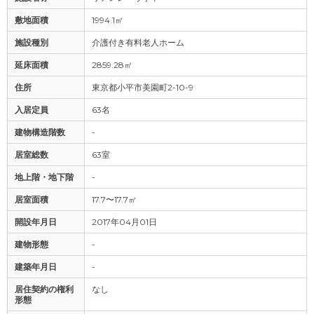
敷地面積
1994.1㎡
施設種別
介護付き有料老人ホーム
延床面積
2859.28㎡
住所
東京都小平市美園町2-10-9
入居定員
63名
建物構造階数
-
居室総数
63室
地上階・地下階
-
居室面積
17.7〜17.7㎡
開設年月日
2017年04月01日
建物形態
-
建築年月日
-
居住契約の権利
なし
形態