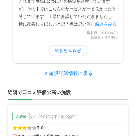
これまで両親は3つほどの施設を経験しています
料金は超高額ではないものの、やはりそれなりの金額であ
が、その中ではこちらのサービスが一番良かったと
るので、誰でもが入れる施設ではない。それだけに、ある
感じています。丁寧に介護していただきましたし、
程度は、選ばれた人たちとなる。
特に改善してほしいと思う点は思い浮かびません。
...続きをみる
取材日：2026/04/10
執筆者：谷口美咲
続きをみる
施設詳細情報に戻る
近隣で口コミ評価の高い施設
女性 / 90代前半 / 要介護2 /
入居済
3.0