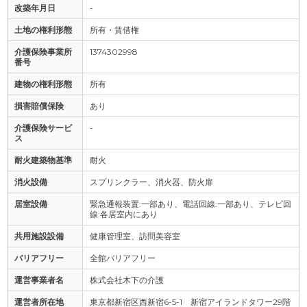
改築年月日
-
土地の権利形態
所有・賃借権
介護保険事業所
1374302998
番号
建物の権利形態
所有
損害賠償保険
あり
介護保険サービ
-
ス
耐火建築物基準
耐火
消火設備
スプリンクラー、消火器、防火扉
居室設備
緊急通報装置:一部あり、電話回線:一部あり、テレビ回
線:各居室内にあり
共用施設設備
健康管理室、訪問美容室
バリアフリー
全館バリアフリー
運営事業者名
株式会社木下の介護
運営者所在地
東京都新宿区西新宿6-5-1 新宿アイランドタワー29階