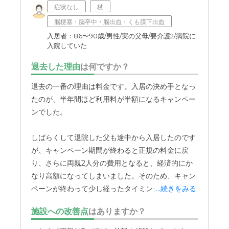
っており、入居者もそれなりの家の人が入っていると推
症状なし
杖
察。したがって、運営再度もきちんとしていて、問題はな
脳梗塞・脳卒中・脳出血・くも膜下出血
い。
入居者：86〜90歳/男性/実の父母/要介護2/病院に
入院していた
外観・内装・居室・設備について
退去した理由
は何ですか？
新築の施設であったので、とにかく綺麗で、設備面もとく
に問題なかった。運営は建築関連の会社が親会社でもあ
退去の一番の理由は料金です。入居の決め手となっ
り、良かった。
たのが、半年間ほど利用料が半額になるキャンペー
ンでした。
介護医療サービスについて
医療機関との連携があるようでもしもの時も安心して任せ
しばらくして退院した父も途中から入居したのです
ておけます。今の所、本人は身体的な問題がなくてよかっ
が、キャンペーン期間が終わると正規の料金に戻
た。
り、さらに両親2人分の費用となると、経済的にか
近隣環境や交通アクセスについて
なり高額になってしまいました。そのため、キャン
ペーンが終わって少し経ったタイミングで、もう少
...続きをみる
クルマで３０分程度のところで、クルマでなくても、電車
の場合も駅が比較的近くにあり十分にあるける。
し費用の安い施設へ移ることを決めました。
施設への改善点
はありますか？
料金費用について