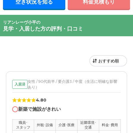
空き状況を知る
料金見積もり
リアンレーヴ小平の
見学・入居した方の評判・口コミ
女性 / 90代前半 / 要介護3 / 中度（生活に明確な影響
入居済
あり）
4.80
新築で施設がきれい
職員･
近隣環境･
外観･設備
介護･医療
料金･費用
スタッフ
交通