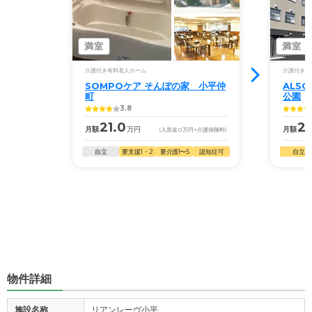
満室
満室
介護付き有料老人ホーム
介護付き有
SOMPOケア そんぽの家 小平仲
ALS
町
公園
3.8
21.0
2
月額
万円
月額
(入居金
0
万円
+介護保険料)
自立
要支援1・2
要介護1〜5
認知症可
自立
物件詳細
施設名称
リアンレーヴ小平