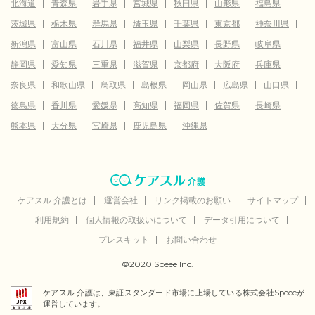
北海道
青森県
岩手県
宮城県
秋田県
山形県
福島県
茨城県
栃木県
群馬県
埼玉県
千葉県
東京都
神奈川県
新潟県
富山県
石川県
福井県
山梨県
長野県
岐阜県
静岡県
愛知県
三重県
滋賀県
京都府
大阪府
兵庫県
奈良県
和歌山県
鳥取県
島根県
岡山県
広島県
山口県
徳島県
香川県
愛媛県
高知県
福岡県
佐賀県
長崎県
熊本県
大分県
宮崎県
鹿児島県
沖縄県
ケアスル 介護とは
運営会社
リンク掲載のお願い
サイトマップ
利用規約
個人情報の取扱いについて
データ引用について
プレスキット
お問い合わせ
©2020 Speee Inc.
ケアスル 介護は、東証スタンダード市場に上場している株式会社Speeeが
運営しています。