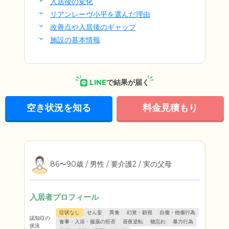
入居後の変化
リアンレーヴ小平を選んだ理由
改善点や入居後のギャップ
施設の基本情報
LINE
で結果が届く
空き状況を知る
料金見積もり
86〜90歳 / 男性 / 要介護2 / 実の父母
入居者プロフィール
症状なし
せん妄
異食
幻覚・錯視
自傷・他傷行為
認知症の
食事・入浴・服薬の拒否
昼夜逆転
物忘れ
暴力行為
状況