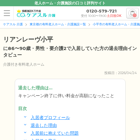
老人ホーム・介護施設の口コミ評判サイト
0120-579-721
掲載施設5万件超
0
受付 10:00〜19:00
土日祝OK
ケアスル 介護
東京都の有料老人ホーム・介護施設一覧
小平市の有料老人ホーム・介護施
リアンレーヴ小平
に86〜90歳・男性・要介護2で入居していた方の退去理由イン
タビュー
介護付き有料老人ホーム
投稿日：2026/04/24
退去した理由は...
キャンペーン終了に伴い料金が高額になったこと
目次
入居者プロフィール
退去した理由
入居前に抱えていた問題