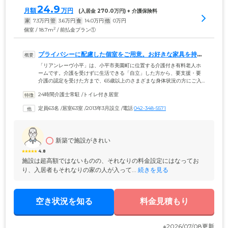
24.9
月額
万円
(入居金 
270.0
万円) + 介護保険料
家
7.3
万円
管
3.6
万円
食
14.0
万円
他
0
万円
2
個室 / 18.7m
/ 前払金プラン①
プライバシーに配慮した個室をご用意。お好きな家具を持ち
込めます
「リアンレーヴ小平」は、小平市美園町に位置する介護付き有料老人ホ
ームです。介護を受けずに生活できる「自立」した方から、要支援・要
介護の認定を受けた方まで、65歳以上のさまざまな身体状況の方にご入
居いただけます。ご入居のみなさまがお住まいになる63室の個室は、全
24時間介護士常駐
 /
トイレ付き居室
室個室でご用意。プライバシーの保たれた空間で、必要な介護サービス
を受けながら暮らせます。各居室には、トイレ、独立洗面台、クローゼ
定員63名
 /
居室63室
 /
2013年3月設立
 /
電話
042-348-5571
ットのほか、エアコンを設置。1年をとおして快適な気温でお過ごしいた
だけます。また、お部屋にはお好きな家具の持ち込みが可能です。ご自
宅で使い慣れたものをぜひご用意ください。
新築で施設がきれい
4.8
施設は超高額ではないものの、それなりの料金設定にはなってお
り、入居者もそれなりの家の人が入って...
 続きを見る
空き状況を知る
料金見積もり
※2026/07/08更新