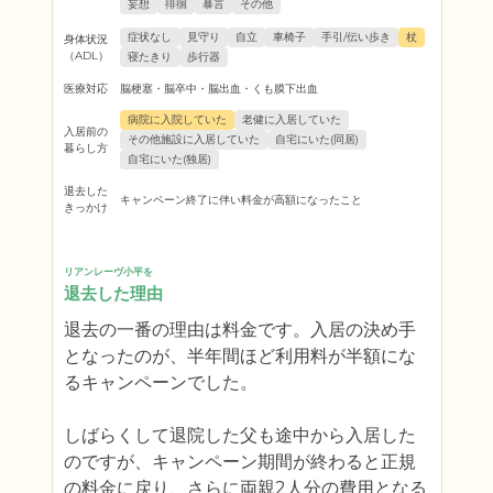
妄想
徘徊
暴言
その他
症状なし
見守り
自立
車椅子
手引/伝い歩き
杖
身体状況
（ADL）
寝たきり
歩行器
医療対応
脳梗塞・脳卒中・脳出血・くも膜下出血
病院に入院していた
老健に入居していた
入居前の
その他施設に入居していた
自宅にいた(同居)
暮らし方
自宅にいた(独居)
退去した
キャンペーン終了に伴い料金が高額になったこと
きっかけ
リアンレーヴ小平を
退去した理由
退去の一番の理由は料金です。入居の決め手
となったのが、半年間ほど利用料が半額にな
るキャンペーンでした。

しばらくして退院した父も途中から入居した
のですが、キャンペーン期間が終わると正規
の料金に戻り、さらに両親2人分の費用となる