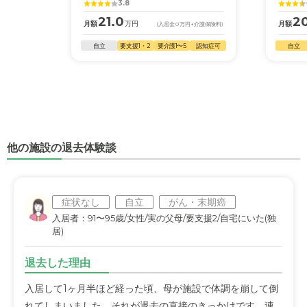
3.8
21.0
2
月額
万円
月額
(入居金
0
万円
+介護保険料)
自立
要支援1・2
要介護1〜5
認知症可
自立
他の施設の退去体験談
症状なし
自立
がん・末期癌
入居者：91〜95歳/女性/実の父母/要支援2/自宅にいた(独
居)
退去した理由
入居して1ヶ月半ほど経った頃、母が施設で体調を崩して倒
れてしまいました。それが退去の直接のきっかけです。連