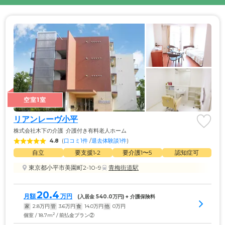
空室1室
リアンレーヴ小平
株式会社木下の介護
介護付き有料老人ホーム
4.8
(
口コミ1件
 /
退去体験談1件
)
自立
要支援1•2
要介護1〜5
認知症可
東京都小平市美園町2-10-9
青梅街道駅
20.4
月額
万円
(入居金 
540.0
万円) + 介護保険料
家
2.8
万円
管
3.6
万円
食
14.0
万円
他
0
万円
2
個室 / 18.7m
/ 前払金プラン②