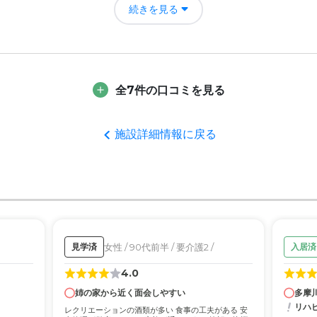
だが、問題行動に発展する機会をなくしたり、減らせることができたの
続きを見る
職員の方もやさしく丁寧で安心してお願いできそう。入居者の方も比較
全7件の口コミを見る
た。
者の雰囲気について
施設詳細情報に戻る
な感じで安心してお願いできそうに感じた。他入居者の方も比較的介護
。
について
備えていると感じた。居室も適度に広く明るい印象を持てた。
女性 / 90代前半 / 要介護2 /
見学済
入居済
て
、内科、外科など一般的な医療体制は完備していて安心した。既往症に
4.0
ならない現状があるが、納得している。
姉の家から近く面会しやすい
多摩
リハ
レクリエーションの酒類が多い 食事の工夫がある 安