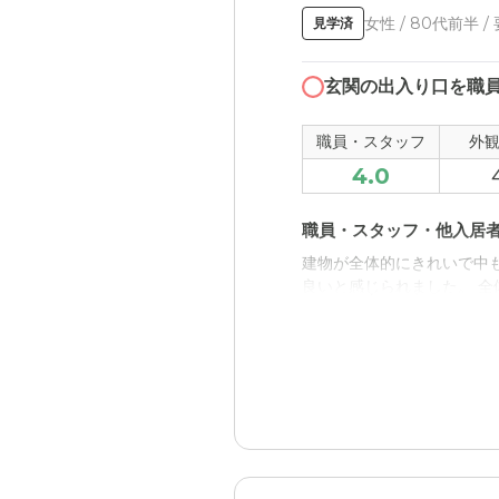
女性 / 80代前半 /
見学済
玄関の出入り口を職
職員・スタッフ
外
4.0
職員・スタッフ・他入居
建物が全体的にきれいで中
良いと感じられました。 
外観・内装・居室・設備
駐車場も車の出し入れが比
知症の方などが勝手に出ら