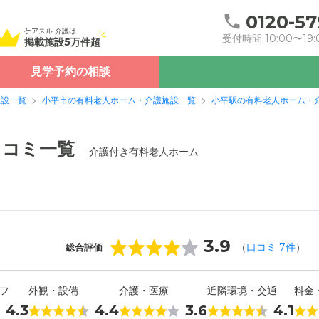
0120-57
ケアスル 介護は
受付時間 10:00〜19:
掲載施設5万件超
見学予約の相談
施設一覧
小平市の有料老人ホーム・介護施設一覧
小平駅の有料老人ホーム・
口コミ一覧
介護付き有料老人ホーム
3.9
（
口コミ
7
件
）
総合評価
フ
外観・設備
介護・医療
近隣環境・交通
料金
4.3
4.4
3.6
4.1