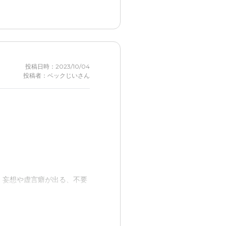
ば。妥当なのですかね。
対応出来るとのことであっ
投稿日時：2023/10/04
投稿者：ベックじいさん
けられる距離であり安心。
入居になるところであった。
、妄想や虚言癖が出る、不要