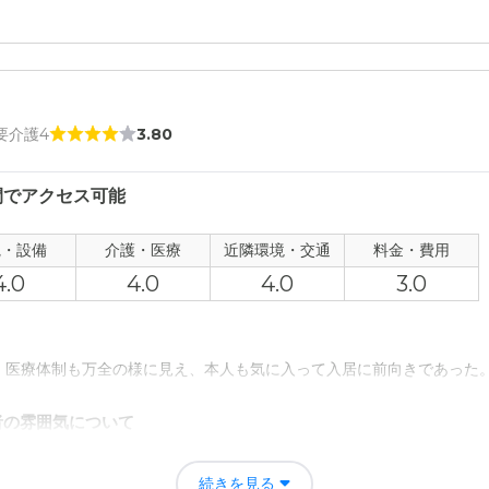
りや、本人の体調の変化を電話で3日おきに、連絡をしてくれていました
者の雰囲気について
 要介護4
3.80
い思いに生活していらっしゃる様子で、他人に迷惑を掛ける事もない。
うです。
間でアクセス可能
について
観・設備
介護・医療
近隣環境・交通
料金・費用
度な広さが有り、食堂も広く設備管理も出来てるようでした。
4.0
4.0
4.0
3.0
て
で、病院と同じ設備管理は望めない所ですかね。夜中の、医療体制が出来
、医療体制も万全の様に見え、本人も気に入って入居に前向きであった
について
者の雰囲気について
分位は近いほうだと思ってます。又車を使ってもあまり狭い道も無いので
。気難しい方だったが、本人も上手にコミュニケーションが図れそうで
続きを見る