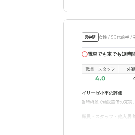
イリーゼ小平の評価
一日の出来事などの申し送
職員・スタッフ・他入居
女性 / 90代前半 /
見学済
入居者の皆さんも、皆様思
ら、介護をなさっていたよ
電車でも車でも短時
外観・内装・居室・設備
職員・スタッフ
外
外観も綺麗で、お部屋も適
4.0
介護医療サービスについ
イリーゼ小平の評価
あくまででも介護施設なの
当時綺麗で施設設備の充実
近隣環境や交通アクセス
職員・スタッフ・他入居
最寄りの駅から徒歩約15
明るい対応で好感が持てた
た。