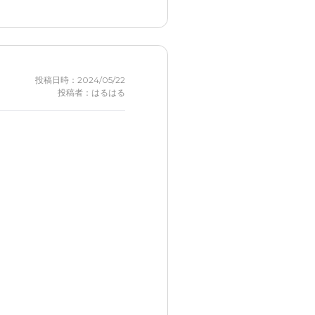
。助かりました。
投稿日時：2024/05/22
投稿者：はるはる
職員の方も気配りをしなが
ていないかも?
。
、見舞いに行くのも楽でし
あった。