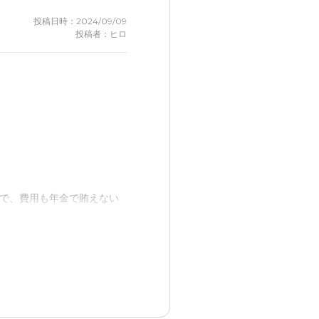
投稿日時：2024/09/09
投稿者：ヒロ
で、費用も年金で賄えない
と嬉しい。年金で賄えない