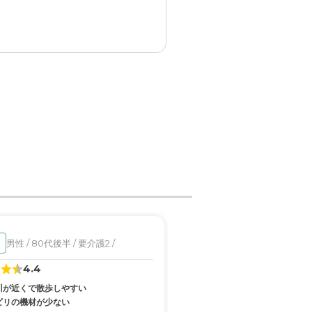
で、さほど心配しなくても大
的介護度軽度で母親も交流を
度軽度で母親もある程度交流
男性 / 80代後半 / 要介護2 /
女性 / 80代後半 / 要介
入居済
緑内障、白内障があって眼科
4.4
3.6
川が近くで散歩しやすい
バス停とスーパーがすぐそばに
ビリの機材が少ない
物忘れやストーブや火などの消し忘