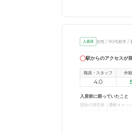
外観・内装・居室・設備
料金費用について
プライベートにも配慮され
他の施設でも同じぐらいの
介護医療サービスについ
説明だけであるが、完全看
女性 / 90代前半 /
入居済
た。
近隣環境や交通アクセス
駅からのアクセスが
同じ路線であり、電車でも
職員・スタッフ
外
料金費用について
4.0
当時はやはり、高いと感じ
入居前に困っていたこと
認知の諸症状（通帳キャッ
なものを買い物してしまう
入居後どうなったか？