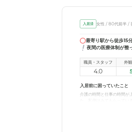
女性 / 80代前半 /
入居済
最寄り駅から徒歩15
夜間の医療体制が整
職員・スタッフ
外
4.0
入居前に困っていたこと
介護の時間と仕事の時間が
た。私側はみてもらってい
入居後どうなったか？
24時間介護施設で見守り
に楽になりました。