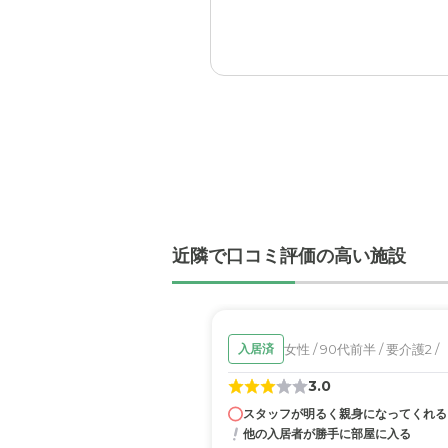
認知症が治ることはないの
丈夫になった。
イリーゼ小平の評価
施設は新しく清潔、綺麗。
ある程度楽しめそうに感じ
職員・スタッフ・他入居
職員の方はやさしく、丁寧
を楽しめそうに期待できた
近隣で口コミ評価の高い施設
外観・内装・居室・設備
新しく清潔で整った設備を
女性 / 90代前半 / 要介護2 /
入居済
介護医療サービスについ
月一度に医師の検診があり
3.0
医療は家族対応しなければ
スタッフが明るく親身になってくれる
他の入居者が勝手に部屋に入る