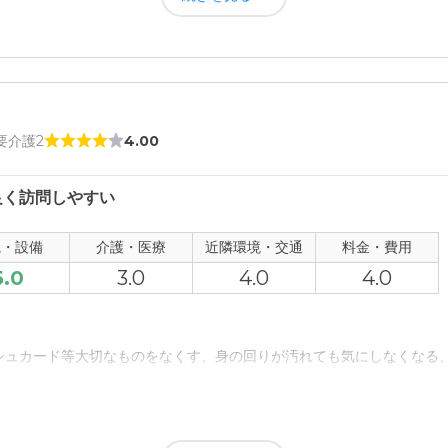
について
ており、新しかった為綺麗で清潔感もあったように感じた。
お金が掛かると思います。又人様に面倒を見て頂いてという事を考えれ
て
護と聞いて安心していた。近くに大きな病院もあり、緊急時にもすぐに
 要介護2
4.00
について
良く訪問しやすい
車でも短時間で施設に行けること。親戚も近くにいる為、すぐに駆けつ
観・設備
介護・医療
近隣環境・交通
料金・費用
5.0
3.0
4.0
4.0
たが、サービスなどを考えると妥当と思う。経済的には少々背伸びして
シュカード等大切なものをなくす、身の回りが汚れても気にしなくなる
）