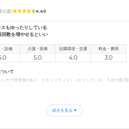
 要介護2
4.40
ースもゆったりしている
浴回数を増やせるといい
観・設備
介護・医療
近隣環境・交通
料金・費用
5.0
5.0
4.0
3.0
について
しいので清潔感があり、セキュリティもしっかりしている。入浴が週2回
で仕方ないと思う。
について
には、やや分かりづらい。入浴回数が週2回なのは仕方ないが、増やせる
続きを見る
用が心配。