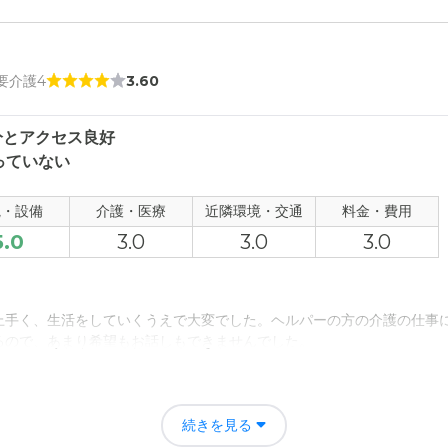
 要介護4
3.60
分とアクセス良好
っていない
観・設備
介護・医療
近隣環境・交通
料金・費用
5.0
3.0
3.0
3.0
上手く、生活をしていくうえで大変でした。ヘルパーの方の介護の仕事
るので、あまり希望もお話しもできませんでした。
介護をして下さったので。自分の仕事や家庭の事に時間が持てるようにな
続きを見る