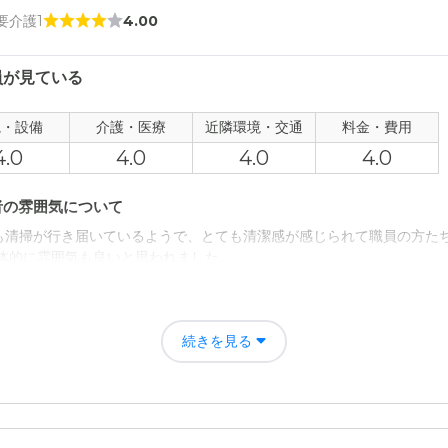
 要介護1
4.00
員が見ている
観・設備
介護・医療
近隣環境・交通
料金・費用
4.0
4.0
4.0
4.0
者の雰囲気について
も清掃が行き届いているようで、とても清潔感が感じられて職員の方た
全体的に雰囲気も良いと思われました。
について
較的に余裕があり、特に不便は感じられなかった。 また、玄関の出入り
続きを見る
れないようになっていて良いと思った。