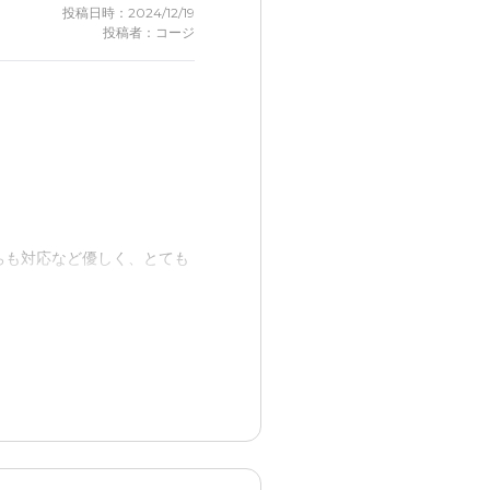
投稿日時：2024/12/19
投稿者：コージ
ちも対応など優しく、とても
口も職員が見ているので、認