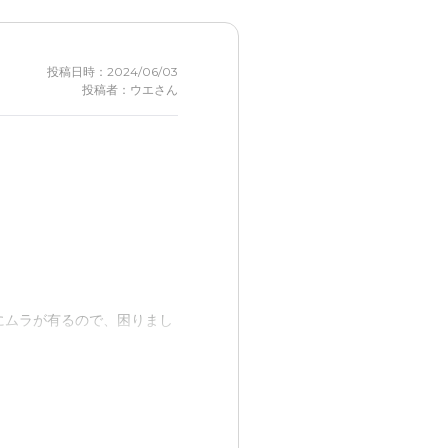
投稿日時：2024/06/03
投稿者：ウエさん
にムラが有るので、困りまし
りました。そのため、精神的