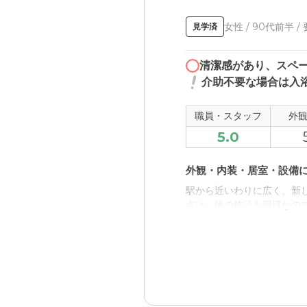
女性 / 90代前半 /
見学済
清潔感があり、スペ
介助不要な場合は入
職員・スタッフ
外
5.0
外観・内装・居室・設備
駅から近いわりに広く、新
点は、他の施設も同様なの
近隣環境や交通アクセス
駅から近いが、車で行くの
ので、長期化した場合の費