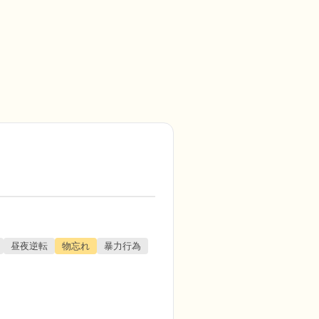
昼夜逆転
物忘れ
暴力行為