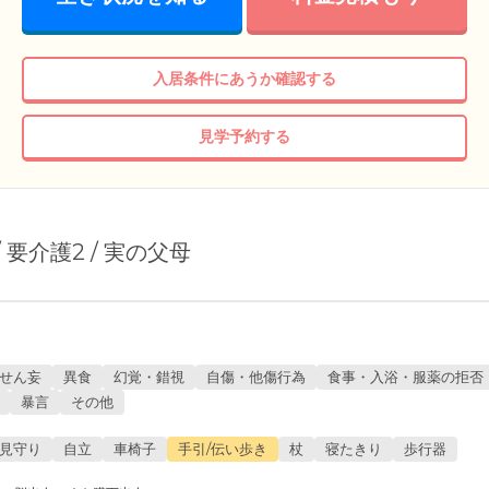
入居条件にあうか確認する
見学予約する
 / 要介護2 / 実の父母
せん妄
異食
幻覚・錯視
自傷・他傷行為
食事・入浴・服薬の拒否
暴言
その他
見守り
自立
車椅子
手引/伝い歩き
杖
寝たきり
歩行器