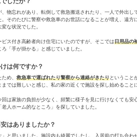
況でしたか？
が、物忘れがあり、転倒して救急搬送されたり、一人で外出し
た。そのたびに警察や救急車のお世話になることが増え、遠方
変な状況でした。

ービス付き高齢者向け住宅にいたのですが、そこでは
日用品の
ころ「手が掛かる」と感じていました。
かけは何ですか？
たため、
救急車で運ばれたり警察から連絡がきたり
ということ
ままでは難しいと感じ、私の家の近くで施設を探し始めることに
今回は家族の負担が少なく、頻繁に様子を見に行けなくても安
「老人ホーム的なところ」を探していました。
不安はありましたか？
な」と思いました。施設内も綺麗でしたし、入居前の打ち合わ