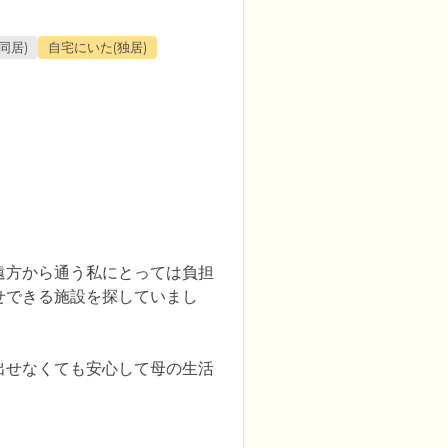
同居)
自宅にいた(独居)
遠方から通う私にとっては負担
せできる施設を探していまし
出せなくても安心して母の生活