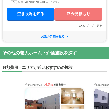
定員34名
 /
居室12室
 /
2011年11月設立
 /
空き状況を知る
料金見積もり
※2026/04/01更新
施設の詳細を見る
その他の老人ホーム・介護施設を探す
月額費用・エリアが近いおすすめの施設
6.3
磐田市見付
閲覧中の施設から
km
閲覧中の施