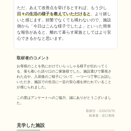
ただ、あえて改善点を挙げるとすれば、もう少し
日々の生活の様子を教えていただけると
、より嬉し
いと感じます。頻繁でなくても構わないので、施設
側から「今日はこんな様子でしたよ」といった簡単
な報告があると、離れて暮らす家族としてはより安
心できるかなと思います。
取材者のコメント
お母様のことを気にかけていらっしゃる様子が伝わってく
る、落ち着いた語り口のご家族様でした。施設選びで重視さ
れた点や、入居後のご様子について、一つ一つ丁寧にお話し
いただき、施設での生活に一定の安心感を持たれていること
が感じられました。

この度はアンケートへのご協力、誠にありがとうございまし
た。
取材日：2026/05/19
執筆者：谷口美咲
見学した施設