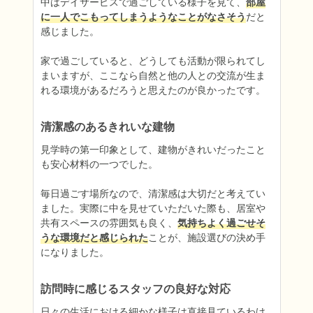
中はデイサービスで過ごしている様子を見て、
部屋
に一人でこもってしまうようなことがなさそう
だと
感じました。

家で過ごしていると、どうしても活動が限られてし
まいますが、ここなら自然と他の人との交流が生ま
れる環境があるだろうと思えたのが良かったです。
清潔感のあるきれいな建物
見学時の第一印象として、建物がきれいだったこと
も安心材料の一つでした。

毎日過ごす場所なので、清潔感は大切だと考えてい
ました。実際に中を見せていただいた際も、居室や
共有スペースの雰囲気も良く、
気持ちよく過ごせそ
うな環境だと感じられた
ことが、施設選びの決め手
になりました。
訪問時に感じるスタッフの良好な対応
日々の生活における細かな様子は直接見ているわけ