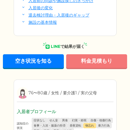
入居前の問題や施設探しのきっかけ
入居後の変化
退去検討理由・入居後のギャップ
施設の基本情報
LINE
で結果が届く
空き状況を知る
料金見積もり
76〜80歳 / 女性 / 要介護1 / 実の父母
入居者プロフィール
症状なし
せん妄
異食
幻覚・錯視
自傷・他傷行為
認知症の
食事・入浴・服薬の拒否
昼夜逆転
物忘れ
暴力行為
状況