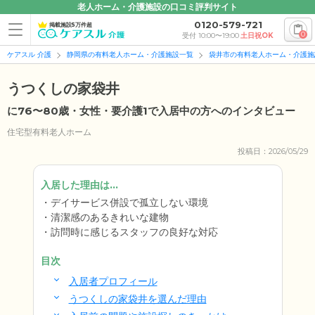
老人ホーム・介護施設の口コミ評判サイト
0120-579-721
掲載施設5万件超
0
受付 10:00〜19:00
土日祝OK
ケアスル 介護
静岡県の有料老人ホーム・介護施設一覧
袋井市の有料老人ホーム・介護施
うつくしの家袋井
に76〜80歳・女性・要介護1で入居中の方へのインタビュー
住宅型有料老人ホーム
投稿日：2026/05/29
入居した理由は...
デイサービス併設で孤立しない環境
清潔感のあるきれいな建物
訪問時に感じるスタッフの良好な対応
目次
入居者プロフィール
うつくしの家袋井を選んだ理由