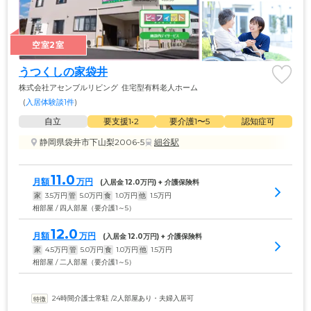
空室2室
うつくしの家袋井
株式会社アセンブルリビング
住宅型有料老人ホーム
(
入居体験談1件
)
自立
要支援1•2
要介護1〜5
認知症可
静岡県袋井市下山梨2006-5
細谷駅
11.0
月額
万円
(入居金 
12.0
万円) + 介護保険料
家
3.5
万円
管
5.0
万円
食
1.0
万円
他
1.5
万円
相部屋 / 四人部屋（要介護1～5）
12.0
月額
万円
(入居金 
12.0
万円) + 介護保険料
家
4.5
万円
管
5.0
万円
食
1.0
万円
他
1.5
万円
相部屋 / 二人部屋（要介護1～5）
24時間介護士常駐
 /
2人部屋あり・夫婦入居可