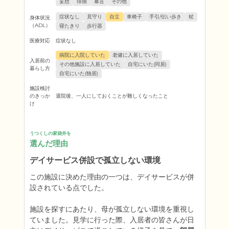
妄想
徘徊
暴言
その他
症状なし
見守り
自立
車椅子
手引/伝い歩き
杖
身体状況
（ADL）
寝たきり
歩行器
医療対応
症状なし
病院に入院していた
老健に入居していた
入居前の
その他施設に入居していた
自宅にいた(同居)
暮らし方
自宅にいた(独居)
施設検討
のきっか
退院後、一人にしておくことが難しくなったこと
け
うつくしの家袋井を
選んだ理由
デイサービス併設で孤立しない環境
この施設に決めた理由の一つは、デイサービスが併
設されている点でした。

施設を探すにあたり、母が孤立しない環境を重視し
ていました。見学に行った際、入居者の皆さんが日