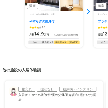
満室
満室
サービス付き高齢者向け住宅
サービス付
やすらぎの郷見付
プラチ
3.3
14.9
12
月額
万円
月額
(入居金
10
万円
+介護保険料)
自立
要支援1・2
要介護1〜5
認知症可
自立
他の施設の入居体験談
物忘れ
症状なし
糖尿病・インスリン
入居者：91〜95歳/女性/実の父母/要介護1/自宅にいた(同
居)