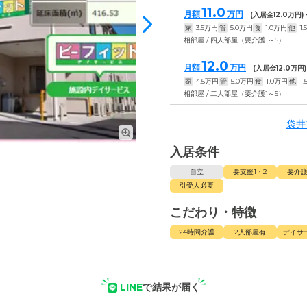
11.0
月額
万円
(入居金
12.0
万円)
家
3.5
万円
管
5.0
万円
食
1.0
万円
他
1.5
相部屋 / 四人部屋（要介護1～5）
12.0
月額
万円
(入居金
12.0
万円)
家
4.5
万円
管
5.0
万円
食
1.0
万円
他
1.
相部屋 / 二人部屋（要介護1～5）
袋井
入居条件
自立
要支援1・2
要介護
引受人必要
こだわり・特徴
24時間介護
2人部屋有
デイサ
LINE
で結果が届く