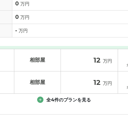
0
万円
0
万円
-
万円
12
相部屋
万円
12
相部屋
万円
入居金
その他費用
/ 補足
全4件のプランを見る
11
万円
入居金
その他費用
/ 補足
3.5
万円