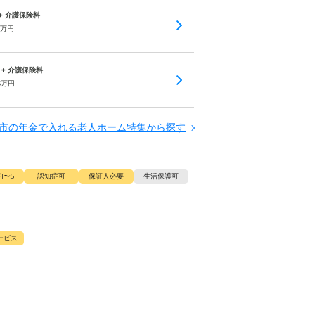
 + 介護保険料
万円
 + 介護保険料
5
万円
市の年金で入れる老人ホーム特集から探す
1〜5
認知症可
保証人必要
生活保護可
ービス