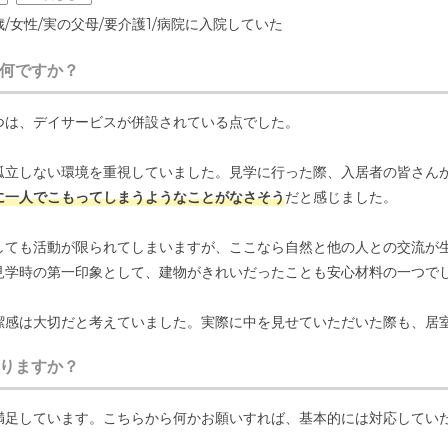
歳/女性/実の父母/要介護1/病院に入院していた
何ですか？
つは、デイサービスが併設されている点でした。
孤立しない環境を重視していました。見学に行った際、入居者の皆さん
に一人でこもってしまうようなことがなさそう
だと感じました。
しても活動が限られてしまいますが、ここなら自然と他の人との交流が
見学時の第一印象として、建物がきれいだったことも安心材料の一つで
潔感は大切だと考えていました。実際に中を見せていただいた際も、居
うな環境だと感じられた
ことが、施設選びの決め手になりました。日々
りますか？
ので分かりませんが、私たちが面会に訪れた際のスタッフの方々の対応
満足しています。こちらから何かお願いすれば、基本的には対応してい
していないため
、きちんと見てくれているのだろうなと思っています。