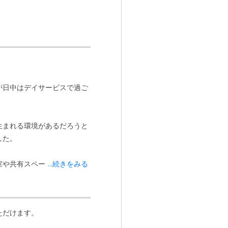
が日中はデイサービスで過ご
生まれる環境があるだろうと
した。
室や共有スペースの雰囲気も
...続きをみる
の生活における細かな様子は
は、いつも感じが良いです。
ただけます。