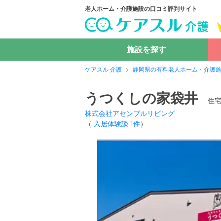
老人ホーム・介護施設の口コミ評判サイト
施設を探す
ケアスル 介護
静岡県の有料老人ホーム・介護
うつくしの家袋井
住
株式会社アセンブルリビング
（
入居体験談
1
件
）