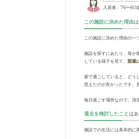
入居者：76〜80
この施設に決めた理由
は
この施設に決めた理由の一
施設を探すにあたり、母が
している様子を見て、
部屋
家で過ごしていると、どう
思えたのが良かったです。
毎日過ごす場所なので、清
良く、
気持ちよく過ごせそ
退去を検討したこと
はあ
直接見ているわけではない
施設での生活には基本的に
母本人も、特に不満は口に