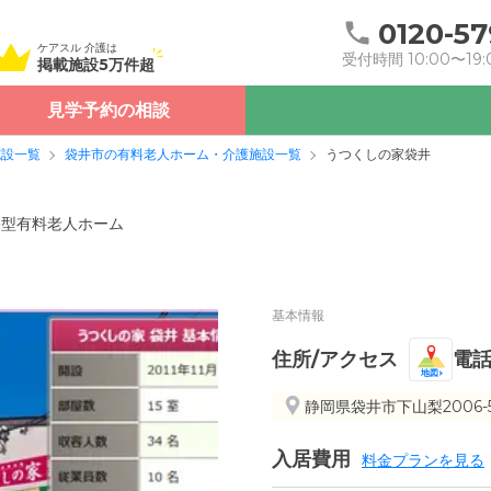
0120-57
ケアスル 介護は
受付時間 10:00〜19:
掲載施設5万件超
見学予約の相談
施設一覧
袋井市の有料老人ホーム・介護施設一覧
うつくしの家袋井
宅型有料老人ホーム
基本情報
住所/アクセス
電
地図
静岡県袋井市下山梨2006-
入居費用
料金プランを見る