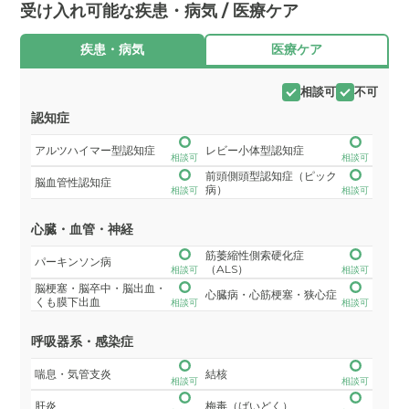
受け入れ可能な疾患・病気 / 医療ケア
疾患・病気
医療ケア
相談可
不可
認知症
アルツハイマー型認知症
レビー小体型認知症
相談可
相談可
前頭側頭型認知症（ピック
脳血管性認知症
病）
相談可
相談可
心臓・血管・神経
筋萎縮性側索硬化症
パーキンソン病
（ALS）
相談可
相談可
脳梗塞・脳卒中・脳出血・
心臓病・心筋梗塞・狭心症
くも膜下出血
相談可
相談可
呼吸器系・感染症
喘息・気管支炎
結核
相談可
相談可
肝炎
梅毒（ばいどく）