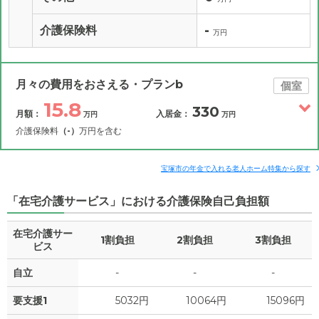
-
介護保険料
万円
月々の費用をおさえる・プランb
個室
15.8
330
月額：
入居金：
万円
万円
介護保険料
（-）
万円を含む
その他費用
月額費用
入居金
補足情報
宝塚市の年金で入れる老人ホーム特集から探す
「在宅介護サービス」における介護保険自己負担額
15.8
月額費用
?
万円
在宅介護サー
1割負担
2割負担
3割負担
7.5
家賃
ビス
万円
自立
-
-
-
2.2
管理費
?
万円
要支援1
5032円
10064円
15096円
6.1
食費
?
万円