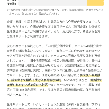
要介護5
※一般的な要介護度に対しての専門家の評価となります。認知症の状況・医療ケアなどに
よっては、当てはまらない場合がございます。
介護・看護・生活支援体制で、お元気な方から介護が必要な方までご入
居いただけます。介護が必要な方は在宅サービス（訪問介護）と併せて
生活支援サービスが利用できます。また、お元気な方で、希望される方
は生活サポートが利用できます。
安心のサポート体制として、「24時間介護士常駐」ホーム24時間介護士
が常駐し経験豊富なスタッフが多く、個別ニーズに合わせたきめ細かい
ケアが可能と評価されています。ナースコール完備と見守り体制も整備
されています。「日中看護師配置・幅広い医療対応」が特徴で、日中は
看護師が常駐し夜間は介護士が対応します。施設訪問医による定期的な
訪問診療（医療費は実費）。栄養バランスに配慮した食事を3食提供など
でサポートします。また、医療処置の受け入れ幅が広く
要支援〜要介護
5、認知症まで幅広く受け入れ可能な体制
。MRSAや肝炎など、
他施設で
は断られやすい感染症にも対応
できる点が強みです。そして、看取り対
応も可能（終身利用可）です。宝塚市周辺で医療連携の厚い住宅型有料
老人ホームです。
生活サポートして、レクリエーションが豊富（体操・音楽療法・季節行