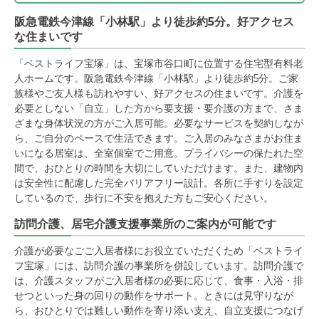
阪急電鉄今津線「小林駅」より徒歩約5分。好アクセス
な住まいです
「ベストライフ宝塚」は、宝塚市谷口町に位置する住宅型有料老
人ホームです。阪急電鉄今津線「小林駅」より徒歩約5分。ご家
族様やご友人様も訪れやすい、好アクセスの住まいです。介護を
必要としない「自立」した方から要支援・要介護の方まで、さま
ざまな身体状況の方がご入居可能。必要なサービスを契約しなが
ら、ご自分のペースで生活できます。ご入居のみなさまがお住ま
いになる居室は、全室個室でご用意。プライバシーの保たれた空
間で、おひとりの時間を大切にしていただけます。また、建物内
は安全性に配慮した完全バリアフリー設計。各所に手すりを設定
しているので、歩行に不安を抱えた方もご安心ください。
訪問介護、居宅介護支援事業所のご案内が可能です
介護が必要なごご入居者様にお役立ていただくため「ベストライ
フ宝塚」には、訪問介護の事業所を併設しています。訪問介護で
は、介護スタッフがご入居者様の必要に応じて、食事・入浴・排
せつといった身の回りの動作をサポート。ときには見守りなが
ら、おひとりでは難しい動作を寄り添い支え、自立支援につなげ