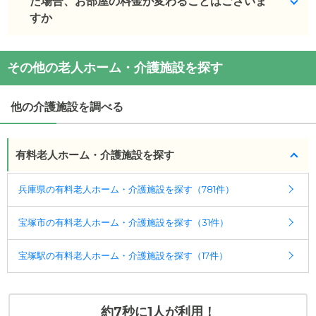
りそのお部屋での介護が不可能と事業者が判断した
た場合、お部屋の料金が変わることはございま
場合、一定の観察期間を設け、医師の意見を聴いた
すか
うえで、ご入居者様および身元引受人様の同意のも
と、住み替えていただく場合があります。
追加費用は発生しません。
その他の老人ホーム・介護施設を探す
ご入居様のご要望によりお部屋を変更する場合は、
(回答者: 施設担当者,回答日: 2024/02/26)
費用が発生します。
他の介護施設を調べる
(回答者: 施設担当者,回答日: 2024/02/26)
有料老人ホーム・介護施設を探す
兵庫県の有料老人ホーム・介護施設を探す（781件）
宝塚市の有料老人ホーム・介護施設を探す（31件）
宝塚駅の有料老人ホーム・介護施設を探す（17件）
約7秒に1人が利用！