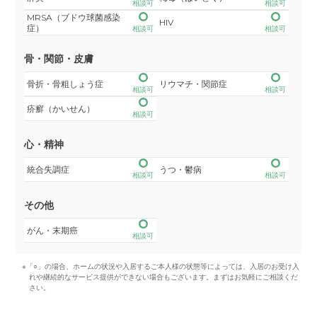
相談可
相談可
MRSA（ブドウ球菌感染
HIV
症）
相談可
相談可
骨・関節・皮膚
骨折・骨粗しょう症
リウマチ・関節症
相談可
相談可
疥癬（かいせん）
相談可
心・精神
統合失調症
うつ・鬱病
相談可
相談可
その他
がん・末期癌
相談可
※「○」の場合、ホームの状況や入居するご本人様の状態等によっては、入居のお受け入
れや継続的なサービス提供ができない場合もございます。まずはお気軽にご相談くだ
さい。