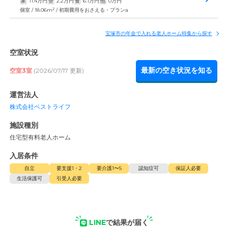
家
11.4
万円
管
2.2
万円
食
6.1
万円
他
0
万円
2
個室 / 18.06m
/ 初期費用をおさえる・プランa
宝塚市の年金で入れる老人ホーム特集から探す
空室状況
最新の空き状況を知る
空室3室
(2026/07/17 更新)
運営法人
株式会社ベストライフ
施設種別
住宅型有料老人ホーム
入居条件
自立
要支援1・2
要介護1〜5
認知症可
保証人必要
生活保護可
引受人必要
LINE
で結果が届く