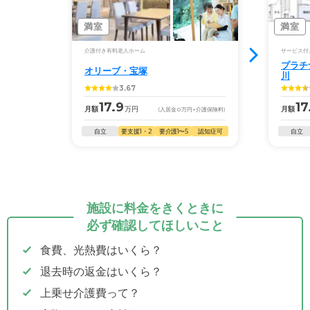
満室
満室
介護付き有料老人ホーム
サービス付
プラチ
オリーブ・宝塚
川
3.67
17.9
17
月額
万円
月額
(入居金
0
万円
+介護保険料)
自立
要支援1・2
要介護1〜5
認知症可
自立
施設に料金をきくときに
必ず確認してほしいこと
食費、光熱費はいくら？
退去時の返金はいくら？
上乗せ介護費って？