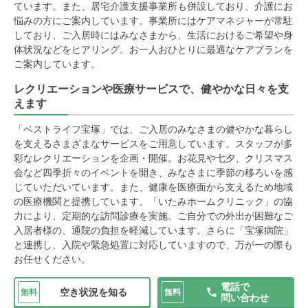
ています。また、居宅介護支援事業所も併設しており、介護にお
悩みの方にご案内しています。事業所にはケアマネジャーが常駐
しており、ご入居時にはみなさまから、生活におけるご希望や身
体状況などをヒアリング。お一人おひとりに最適なケアプランを
ご案内しています。
レクリエーションや医療サービスで、健やかな日々を支
えます
「ベストライフ宝塚」では、ご入居のみなさまの健やかな暮らし
を支えるさまざまなサービスをご用意しています。スタッフが多
彩なレクリエーションを企画・開催。お花見や七夕、クリスマス
会など四季折々のイベントを開き、みなさまに季節の移ろいを感
じていただいています。また、健康を医療面から支えるため地域
の医療機関と提携しています。「いたみホームクリニック」の協
力により、定期的な訪問診療を実施。ご自分での外出が困難なご
入居者様の、通院の負担を軽減しています。さらに「宝塚病院」
と連携し、入院や緊急処置に対応していますので、万が一の際も
お任せください。
電話で
空き状況を知る
無料
無料
問い合わせ