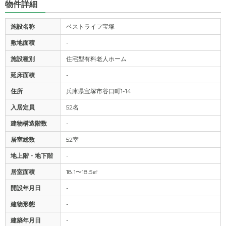
物件詳細
施設名称
ベストライフ宝塚
敷地面積
-
施設種別
住宅型有料老人ホーム
延床面積
-
住所
兵庫県宝塚市谷口町1-14
入居定員
52名
建物構造階数
-
居室総数
52室
地上階・地下階
-
居室面積
18.1〜18.5㎡
開設年月日
-
建物形態
-
建築年月日
-