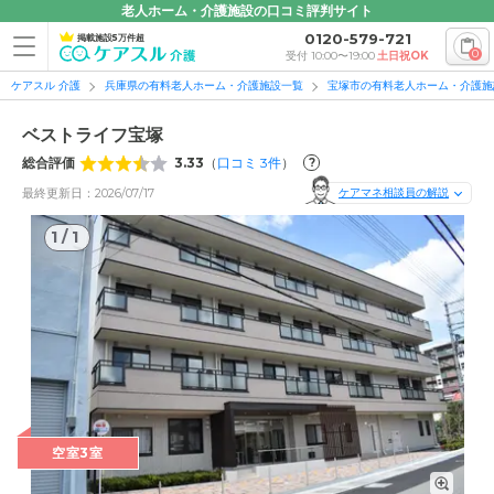
老人ホーム・介護施設の口コミ評判サイト
0120-579-721
掲載施設5万件超
0
受付 10:00〜19:00
土日祝OK
ケアスル 介護
兵庫県の有料老人ホーム・介護施設一覧
宝塚市の有料老人ホーム・介護施
ベストライフ宝塚
総合評価
3.33
（
口コミ
3
件
）
?
最終更新日：2026/07/17
ケアマネ相談員の解説
1
/
1
1
/
1
空室3室