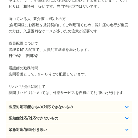
事など）です。外部講師による体操や歌のレクも実施しています。リハ
ビリは「相談可」扱いです。専門特化型ではないです。
向いている人…要介護1～5以上の方
(自宅同様にお部屋を賃貸契約にてご利用頂くため、認知症の進行が重度
の方は、入居困難なケースが多いため注意が必要です)
職員配置について
管理者1名の配置で、人員配置基準を満たします。
日中6名 夜間2名
看護師の勤務時間
訪問看護として、9～18時にて配置しています。
リハビリ提供に関して
訪問リハビリについては、外部サービスを自費にて利用いただけます。
医療対応可能なもの/対応できないもの
認知症対応/対応できないもの
緊急対応/病院付き添い