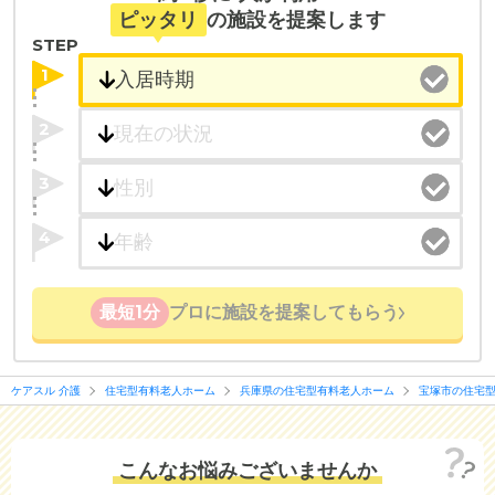
ピッタリ
の施設を提案します
STEP
1
2
3
4
最短1分
プロに施設を提案してもらう
ケアスル 介護
住宅型有料老人ホーム
兵庫県の住宅型有料老人ホーム
宝塚市の住宅
こんなお悩みございませんか