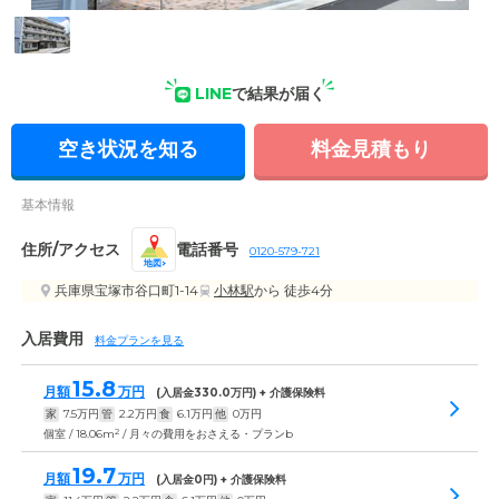
外観: 宝塚市谷口町の住宅型有料老人ホーム。訪問介護と居宅
介護支援事業所を併設しています。
LINE
で結果が届く
空き状況を知る
料金見積もり
基本情報
住所/アクセス
電話番号
0120-579-721
地図
兵庫県宝塚市谷口町1-14
小林駅
から 徒歩4分
入居費用
料金プランを見る
15.8
月額
万円
(入居金
330.0
万円) + 介護保険料
家
7.5
万円
管
2.2
万円
食
6.1
万円
他
0
万円
2
個室 / 18.06m
/ 月々の費用をおさえる・プランb
19.7
月額
万円
(入居金
0
円) + 介護保険料