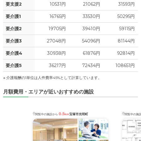
要支援2
10531円
21062円
31593円
0
水道・光熱費
万円
要介護1
16765円
33530円
50295円
0
上乗せ介護費
?
万円
要介護2
19705円
39410円
59115円
0
要介護3
27048円
54096円
81144円
その他
万円
要介護4
30938円
61876円
92814円
-
介護保険料
万円
要介護5
36217円
72434円
108651円
※ 介護報酬の1単位は人件費率45%として計算しています。
月額費用・エリアが近いおすすめの施設
0.5
宝塚市光明町
閲覧中の施設から
km
閲覧中の施