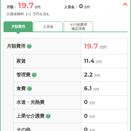
19.7
0
月額：
入居金：
万円
万円
介護保険料
（-）
万円を含む
その他費用
月額費用
入居金
補足情報
19.7
月額費用
?
万円
11.4
家賃
万円
2.2
管理費
?
万円
6.1
食費
?
万円
0
水道・光熱費
万円
0
上乗せ介護費
?
万円
0
その他
万円