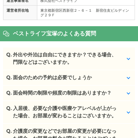
運営事業者名
株式会社ベストライフ
運営者所在地
東京都新宿区西新宿２－６－１ 新宿住友ビルディン
グ２９Ｆ
ベストライフ宝塚のよくある質問
Q.
外出や外泊は自由にできますか？できる場合、
門限などはございますか。
Q.
お散歩、お買い物、外食等、原則、外出・外泊に制
面会のための予約は必要でしょうか
限はありません。
9:00～18:00の事務所稼働時間外の対応は、時間を
Q.
予約不要です。
面会時間の制限や頻度の制限はありますか？
要する場合があります。
(回答者: 施設担当者,回答日: 2024/02/26)
Q.
特に制限はありませんが、9:00～18:00の時間内で
入居後、必要な介護や医療ケアレベルが上がっ
(回答者: 施設担当者,回答日: 2024/02/26)
お願いしております。
た場合、お部屋が変わることはございますか。
(回答者: 施設担当者,回答日: 2024/02/26)
Q.
基本的にはございませんが、お身体状況の変化によ
介護度の変更などでお部屋の変更が必要になっ