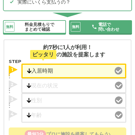
実際にいくら支払うの？
料金見積もりで
電話で
無料
無料
まとめて確認
問い合わせ
約7秒に1人が利用！
ピッタリ
の施設を提案します
STEP
1
2
3
4
最短1分
プロに施設を提案してもらう