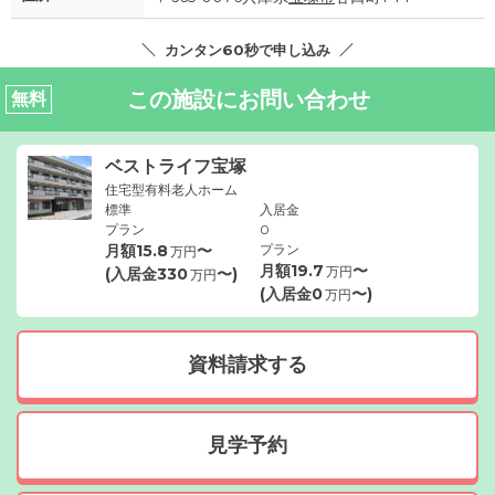
カンタン60秒で申し込み
この施設にお問い合わせ
無料
ベストライフ宝塚
住宅型有料老人ホーム
標準
入居金
プラン
0
月額
15.8
〜
プラン
万円
月額
19.7
〜
万円
(入居金
330
〜)
万円
(入居金
0
〜)
万円
資料請求する
見学予約