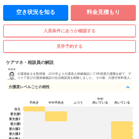
空き状況を知る
料金見積もり
入居条件にあうか確認する
見学予約する
ケアマネ・相談員の解説
執筆者
介護福祉士を取得後、2012年より介護老人保健施設にて3年程度介護職を経て、デ
イケア及び介護保健施設の生活相談員を経験しました。 その後、介護付有料老人ホ
ーム及びケアハウス並びに特別養護老人ホームを運営する法人にて3年間、入居相
談員を経験しました。 そして、現在は独立し介護施設の紹介事業を行う会社を経営
介護度レベルごとの相性
しております。
やや
不向き
やや不向き
ふつう
向いている
向いている
自立
要支援1
要支援2
要介護1
要介護2
要介護3
要介護4