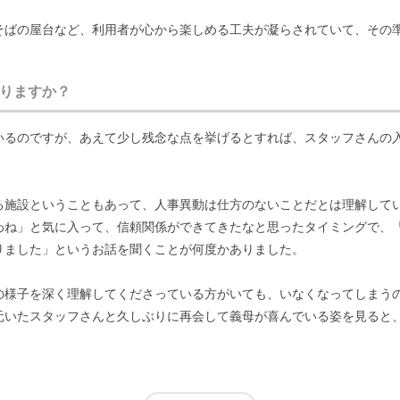
そばの屋台など、利用者が心から楽しめる工夫が凝らされていて、その
りますか？
、入居者の笑顔に直結していると感じます。スタッフの方々がとてもフ
が伝わってきます。リハビリの結果や体調の変化といった「仕事として
いるのですが、あえて少し残念な点を挙げるとすれば、スタッフさんの
たよ」といった、日常の何気ない心の動きを共有してくれるんです。
でよく通うのですが、行くたびにスタッフさんと親しくお話しでき、母
る施設ということもあって、人事異動は仕方のないことだとは理解して
きています。
わね」と気に入って、信頼関係ができてきたなと思ったタイミングで、
りました」というお話を聞くことが何度かありました。
の様子を深く理解してくださっている方がいても、いなくなってしまう
元いたスタッフさんと久しぶりに再会して義母が喜んでいる姿を見ると
たらいいのにな」というのが、家族としての正直な本音ですね。