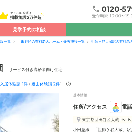
0120-57
ケアスル 介護は
受付時間 10:00〜19:
掲載施設5万件超
見学予約の相談
施設一覧
世田谷区の有料老人ホーム・介護施設一覧
祖師ヶ谷大蔵駅の有料老
園
サービス付き高齢者向け住宅
入居体験談
1
件
/
退去体験談
2
件
）
?
基本情報
住所/アクセス
電
地図
東京都世田谷区大蔵1-6-18
小田急線 「祖師ケ谷大蔵」駅