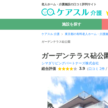
老人ホーム・介護施設の口コミ評判サイト
施設を探す
ケアスル 介護
東京都の有料老人ホーム・介護
ガーデンテラス砧公園
ガーデンテラス砧公
シマダリビングパートナーズ株式会社
総合評価
3.9
（
口コミ
2
件
/