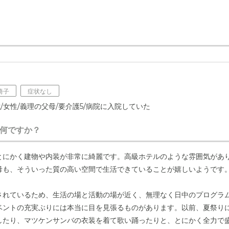
椅子
症状なし
歳/女性/義理の父母/要介護5/病院に入院していた
何ですか？
とにかく建物や内装が非常に綺麗です。高級ホテルのような雰囲気があ
母も、そういった質の高い空間で生活できていることが嬉しいようです
されているため、生活の場と活動の場が近く、無理なく日中のプログラ
ベントの充実ぶりには本当に目を見張るものがあります。以前、夏祭り
したり、マツケンサンバの衣装を着て歌い踊ったりと、とにかく全力で