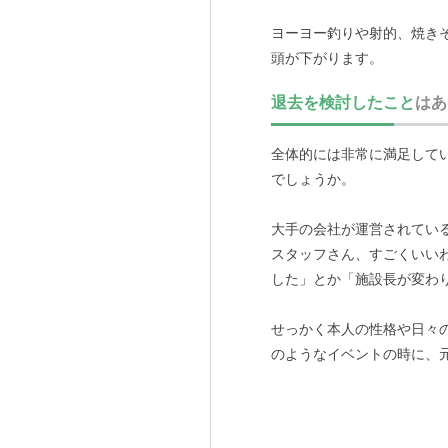
ヨーヨー釣りや射的、焼き
頭が下がります。
退去を検討したこと
はあ
こうした活気ある雰囲気は
親身に考えてくれているの
全体的には非常に満足して
はこんな笑顔が見られまし
でしょうか。
私たち家族も自宅が近いの
大手の会社が運営されてい
るので、安心してお任せで
スタッフさん、すごくいい
した」とか「施設長が変わ
せっかく本人の性格や日々
のようなイベントの時に、
く、同じ方に見ていただけ