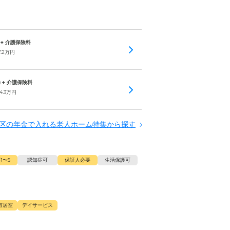
 + 介護保険料
7.2
万円
) + 介護保険料
4.3
万円
区の年金で入れる老人ホーム特集から探す
1〜5
認知症可
保証人必要
生活保護可
有居室
デイサービス