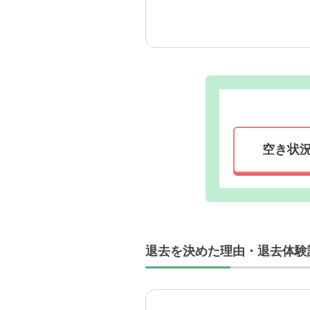
外観: ス
スーパー
空き状
退去を決めた理由・退去体験