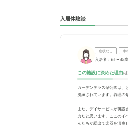
入居体験談
症状なし
車
入居者：81〜85
この施設に決めた理由
は
ガーデンテラス砧公園は、
洗練されています。義理の
また、デイサービスが併設
力だと思います。ここのイ
んたちが総出で楽器を演奏