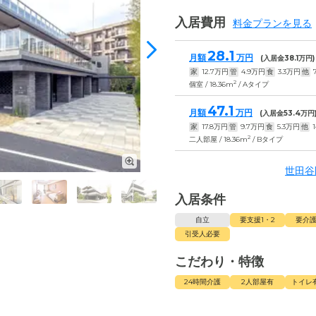
入居費用
料金プランを見る
28.1
月額
万円
(入居金
38.1
万円)
家
12.7
万円
管
4.9
万円
食
3.3
万円
他
2
個室 / 18.36m
/ Aタイプ
47.1
月額
万円
(入居金
53.4
万円
家
17.8
万円
管
9.7
万円
食
5.3
万円
他
1
2
二人部屋 / 18.36m
/ Bタイプ
世田谷
入居条件
自立
要支援1・2
要介護
引受人必要
こだわり・特徴
24時間介護
2人部屋有
トイレ