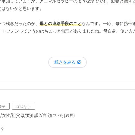
々承知していますが、アニマルセラピーのような形ででも、動物と接す
ではないかと思います。
一つ残念だったのが、
母との連絡手段のこと
なんです。一応、母に携帯
マートフォンっていうのはちょっと無理がありましたね。母自身、使い方
引けないと言われてしまったので、そうなるともう携帯しか頼れるもの
のが結構好きな人だったんですけど、結局施設にいる間はあんまり連絡
続きをみる
「電話をかけたい人いますか？」って母に声をかけてやってほしいと一
ります。ただ、職員さんの方から少しサポートしてくれたり、「こうや
話を繋ぐくらいのことを多少なりとも手伝っていただけていたら、もっ
椅子
症状なし
/女性/祖父母/要介護2/自宅にいた(独居)
じくらいの年寄りばかりで、直接施設まで会いに行くっていうのはなか
だったわけですから、そういった
本人の繋がりを維持するためのサポー
？