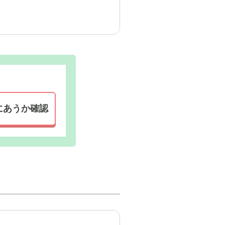
徒歩圏内に
受付・エントランス: 自然光の入る開放的なエ
り、窓の外のお庭を眺めながら、過ごしていた
にあうか確認