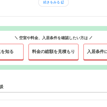
続きをみる
タイリッシュな外観の建物。施設は活気のある街並の中にあり、
マーケットなどがあるので、生活拠点として便利です。
空室や料金、入居条件を確認したい方は
況を知る
料金の総額を見積もり
入居条件
談