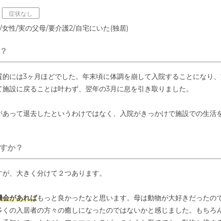
症状なし
/女性/実の父母/要介護2/自宅にいた(独居)
？
質的には3ヶ月ほどでした。年末頃に体調を崩して入院することになり、
て施設に戻ることは叶わず、翌年の3月に息を引き取りました。
があって退去したというわけではなく、入院がきっかけで施設での生活
すか？
すが、大きく分けて２つあります。
機会があれば
もっと良かったなと思います。母は動物が大好きだったの
多くの入居者の方々の癒しになったのではないかと感じました。もちろ