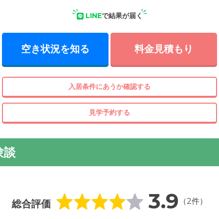
LINE
で結果が届く
空き状況を知る
料金見積もり
入居条件にあうか確認する
見学予約する
験談
3.9
（2件）
総合評価