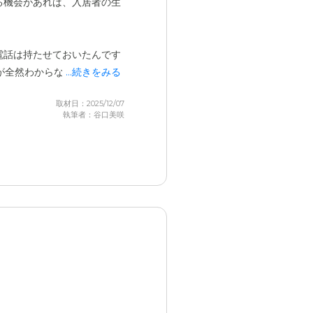
る機会があれば、入居者の生
電話は持たせておいたんです
が全然わからなかったみたい
...続きをみる
取材日：2025/12/07
執筆者：谷口美咲
がない状況でした。母はもと
を取り合えたことがなかった
言お願いしておけばよかった
って電話かけるんだよ」って
と助かったのになというのが
なか難しい人たちが多かった
ト
がもう少しあると、家族と