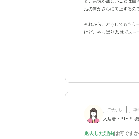
ど、実現が難しいことは重
活の質がさらに向上するの
それから、どうしてももう
けど、やっぱり95歳でス
で。
施設の部屋には固定電話が
もと電話でおしゃべりする
んですよね。
もちろん私も、職員の方に
なと反省している部分はあ
教えてくれたり、せめて電
正直な気持ちです。
症状なし
車
入居者：81〜85歳
母の友達や親戚もみんな同
ですしね。唯一の連絡手段
退去した理由
は何ですか