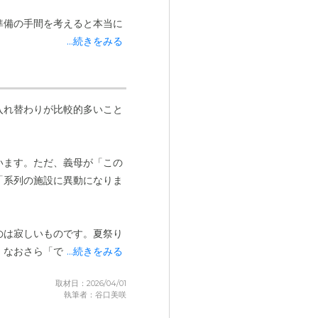
準備の手間を考えると本当に
...続きをみる
レンドリーで、義母のことを
の報告」だけでなく、「今日
入れ替わりが比較的多いこと
の暮らしぶりを肌で感じられ
います。ただ、義母が「この
「系列の施設に異動になりま
のは寂しいものです。夏祭り
、なおさら「できるだけ長
...続きをみる
取材日：2026/04/01
執筆者：谷口美咲