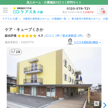
老人ホーム・介護施設の口コミ評判サイト
0120-579-721
掲載施設5万件超
0
受付 10:00〜19:00
土日祝OK
ケアスル 介護
大阪府の有料老人ホーム・介護施設一覧
東大阪市の有料老人ホーム・介護
ケア・キューブくさか
総合評価
4.3
（
口コミ
2
件
/
退去体験談
2
件
）
?
最終更新日：2026/07/10
ケアマネ相談員の解説
1
/
28
1
/
28