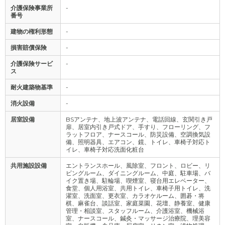
介護保険事業所
-
番号
建物の権利形態
-
損害賠償保険
-
介護保険サービ
-
ス
耐火建築物基準
-
消火設備
-
居室設備
BSアンテナ、地上波アンテナ、電話回線、玄関引き戸
扉、居室内引き戸式ドア、手すり、フローリング、フ
ラットフロア、ナースコール、防災設備、空調換気設
備、照明器具、エアコン、鏡、トイレ、車椅子対応ト
イレ、車椅子対応洗面化粧台
共用施設設備
エントランスホール、風除室、フロント、ロビー、リ
ビングルーム、ダイニングルーム、中庭、駐車場、バ
イク置き場、駐輪場、喫煙室、寝台用エレベーター、
食堂、個人用浴室、共用トイレ、車椅子用トイレ、洗
濯室、洗面室、更衣室、カラオケルーム、囲碁・将
棋、麻雀台、談話室、家庭菜園、花壇、静養室、健康
管理・相談室、スタッフルーム、介護浴室、機械浴
室、ナースコール、鍼灸・マッサージ治療院、理美容