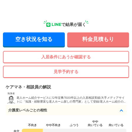
LINE
で結果が届く
空き状況を知る
料金見積もり
入居条件にあうか確認する
見学予約する
ケアマネ・相談員の解説
執筆者
老人ホーム紹介サービスに12年従事/1500件以上の入居相談実績/大手メディアサイ
トに「知識・経験豊富な老人ホーム探しの専門家」として登録/老人ホーム紹介のプ
ロとしての講演会講師実績/テレビ出演実績多数/福祉住環境コーディネーター2級取
得
介護度レベルごとの相性
やや
不向き
やや不向き
ふつう
向いている
向いている
自立