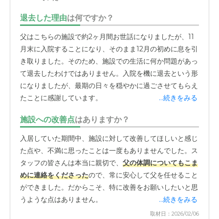
退去した理由
は何ですか？
父はこちらの施設で約2ヶ月間お世話になりましたが、11
月末に入院することになり、そのまま12月の初めに息を引
き取りました。そのため、施設での生活に何か問題があっ
て退去したわけではありません。入院を機に退去という形
になりましたが、最期の日々を穏やかに過ごさせてもらえ
たことに感謝しています。
...続きをみる
施設への改善点
はありますか？
入居していた期間中、施設に対して改善してほしいと感じ
た点や、不満に思ったことは一度もありませんでした。ス
タッフの皆さんは本当に親切で、
父の体調についてもこま
めに連絡をくださった
ので、常に安心して父を任せること
ができました。だからこそ、特に改善をお願いしたいと思
うような点はありません。
...続きをみる
取材日：2026/02/06