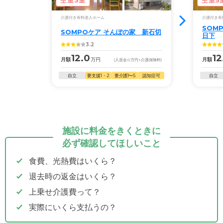
介護付き有料老人ホーム
介護付き有
SOM
SOMPOケア そんぽの家 新石切
日下
3.2
12.0
12
月額
万円
月額
(入居金
0
万円
+介護保険料)
自立
要支援1・2
要介護1〜5
認知症可
自立
施設に料金をきくときに
必ず確認してほしいこと
食費、光熱費はいくら？
退去時の返金はいくら？
上乗せ介護費って？
実際にいくら支払うの？