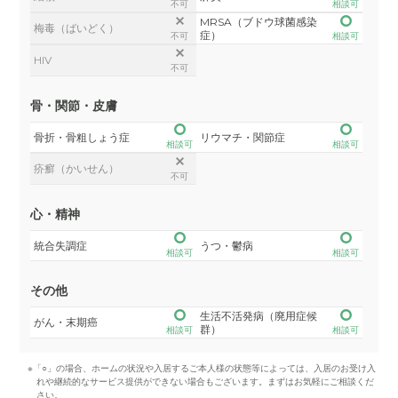
不可
相談可
MRSA（ブドウ球菌感染
梅毒（ばいどく）
症）
不可
相談可
HIV
不可
骨・関節・皮膚
骨折・骨粗しょう症
リウマチ・関節症
相談可
相談可
疥癬（かいせん）
不可
心・精神
統合失調症
うつ・鬱病
相談可
相談可
その他
生活不活発病（廃用症候
がん・末期癌
群）
相談可
相談可
※「○」の場合、ホームの状況や入居するご本人様の状態等によっては、入居のお受け入
れや継続的なサービス提供ができない場合もございます。まずはお気軽にご相談くだ
さい。