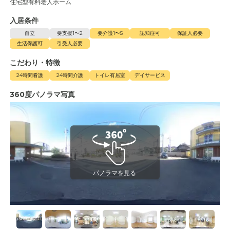
住宅型有料老人ホーム
入居条件
自立
要支援1〜2
要介護1〜5
認知症可
保証人必要
生活保護可
引受人必要
こだわり・特徴
24時間看護
24時間介護
トイレ有居室
デイサービス
360度パノラマ写真