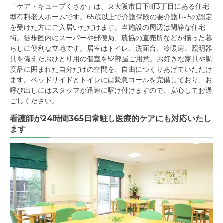
「ケア・キューブくさか」は、東大阪市日下町3丁目にある住宅
型有料老人ホームです。65歳以上で介護保険の要介護1～5の認定
を受けた方にご入居いただけます。当施設の周辺は閑静な住宅
街。徒歩圏内にスーパーや郵便局、農協の直売所などが揃った暮
らしに便利な立地です。居室はトイレ、洗面台、冷暖房、照明器
具を備えたおひとり用の個室を52部屋ご用意。お好きな家具や調
度品に囲まれた自分だけの空間を、自由につくりあげていただけ
ます。ベッドサイドとトイレには緊急コールを完備しており、お
呼び出しにはスタッフが迅速に駆け付けますので、安心してお過
ごしください。
看護師が24時間365日常駐し医療的ケアにも対応いたし
ます