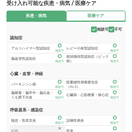
受け入れ可能な疾患・病気 / 医療ケア
疾患・病気
医療ケア
相談可
不可
認知症
アルツハイマー型認知症
レビー小体型認知症
相談可
相談可
前頭側頭型認知症（ピック
脳血管性認知症
病）
相談可
相談可
心臓・血管・神経
筋萎縮性側索硬化症
パーキンソン病
（ALS）
相談可
相談可
脳梗塞・脳卒中・脳出血・
心臓病・心筋梗塞・狭心症
くも膜下出血
相談可
相談可
呼吸器系・感染症
喘息・気管支炎
誤嚥性肺炎
相談可
相談可
結核
肝炎