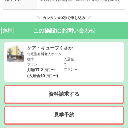
カンタン60秒で申し込み
この施設にお問い合わせ
無料
ケア・キューブくさか
住宅型有料老人ホーム
標準
入居金
プラン
0
-
月額
17.2
〜
プラン
万円
(入居金
10
〜)
万円
資料請求する
見学予約