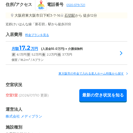
住所/アクセス
電話番号
0120-579-721
地図
大阪府東大阪市日下町3-7-16
石切駅
から 徒歩12分
近鉄けいはんな線「新石切」駅から徒歩20分
入居費用
料金プランを見る
17.2
月額
万円
(入居金
10.0
万円) + 介護保険料
家
6.1
万円
管
5.2
万円
食
2.2
万円
他
3.7
万円
2
個室 / 18.2m
/ Aプラン
東大阪市の年金で入れる老人ホーム特集から探す
空室状況
最新の空き状況を知る
空室1室
(2026/07/10 更新)
運営法人
株式会社 メディプラン
施設種別