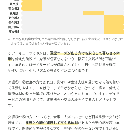
要支援1
要支援2
要介護1
要介護2
要介護3
要介護4
要介護5
※一般的な要介護度に対しての専門家の評価となります。認知症の状況・医療ケアなどに
よっては、当てはまらない場合がございます。
ケア・キューブくさかは、
医療ニーズがある方でも安心して暮らせる体
制
を備えた施設で、介護が必要な方を中心に幅広く入居相談が可能で
す。施設内にはデイサービスが併設されており、日中の活動量を確保し
やすい点や、生活リズムを整えやすい点も特徴です。
介護①〜②程度の方であれば、見守りや生活支援を受けながら落ち着い
て生活しやすく、「今はそこまで手がかからないけれど、将来に備えて
医療体制の整った環境に移りたい」という方にも向いています。デイサ
ービスの利用を通じて、運動機会や交流の場を持てるのもメリットで
す。
介護③〜⑤の方については、食事・入浴・排せつなど日常生活の介助が
増えても、
看護と介護が連携して支える体制
があるため安心感が高い施
設です。医療的ケアが必要な方や、見守りが欠かせない方でも生活を組