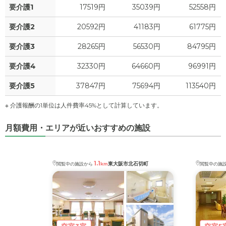
要介護1
17519円
35039円
52558円
要介護2
20592円
41183円
61775円
要介護3
28265円
56530円
84795円
要介護4
32330円
64660円
96991円
要介護5
37847円
75694円
113540円
※ 介護報酬の1単位は人件費率45%として計算しています。
月額費用・エリアが近いおすすめの施設
1.1
東大阪市北石切町
閲覧中の施設から
km
閲覧中の施
空室3室
空室5