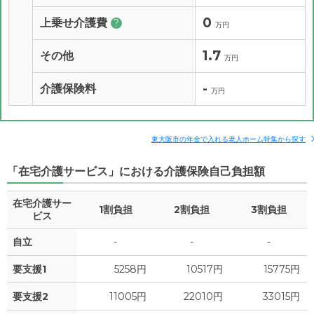
0
上乗せ介護費
?
万円
1.7
その他
万円
-
介護保険料
万円
東大阪市の年金で入れる老人ホーム特集から探す
「在宅介護サービス」における介護保険自己負担額
在宅介護サー
1割負担
2割負担
3割負担
ビス
自立
-
-
-
要支援1
5258円
10517円
15775円
要支援2
11005円
22010円
33015円