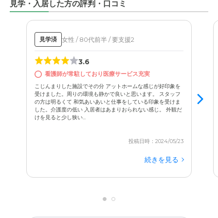
見学・入居した方の評判・口コミ
女性 / 80代前半 / 要支援2
見学済
3.6
看護師が常駐しており医療サービス充実
こじんまりした施設でその分 アットホームな感じが好印象を
受けました。周りの環境も静かで良いと思います。 スタッフ
の方は明るくて 和気あいあいと仕事をしている印象を受けま
した。介護度の低い 入居者はあまりおられない感じ。 外観だ
けを見ると少し狭い...
投稿日時：2024/05/23
続きを見る