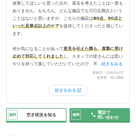
改善してほしいと思った点や、退去を考えたことは一度も
ありません。もちろん、どんな施設でも100点満点という
ことはないと思いますが、こちらの施設は
80点、90点と
いった及第点以上のケア
を提供してくださったと感じてい
ます。
何か気になることがあって
意見を伝えた際も、真摯に受け
止めて対応してくれました
し、スタッフの皆さんには思い
やりを持って接していただいていたので、不満を感じるこ
...続きをみる
とはありませんでした。私たち家族としては、ただただ感
取材日：2026/04/07
執筆者：谷口美咲
謝しています。
続きをみる
電話で
空き状況を知る
無料
無料
問い合わせ