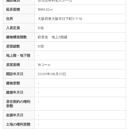
施設種別
住宅型有料老人ホーム
延床面積
1885.52㎡
住所
大阪府東大阪市日下町3-7-16
入居定員
51名
建物構造階数
鉄骨造 地上3階建
居室総数
51室
地上階・地下階
-
居室面積
18.2〜㎡
開設年月日
2009年08月01日
建物形態
-
建築年月日
-
居住契約の権利
-
形態
改築年月日
-
土地の権利形態
-