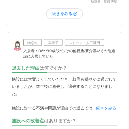
執筆者：渡辺 美穂
続きをみる
物忘れ
車椅子
ストーマ・人工肛門
入居者：86〜90歳/女性/その他親族/要介護4/その他施
設に入居していた
退去した理由
は何ですか？
施設には大変よくしていただき、叔母も穏やかに過ごして
いましたが、数年後に逝去し、退去することになりまし
た。
施設に対する不満や問題が理由での退去ではありません。
...続きをみる
施設への改善点
はありますか？