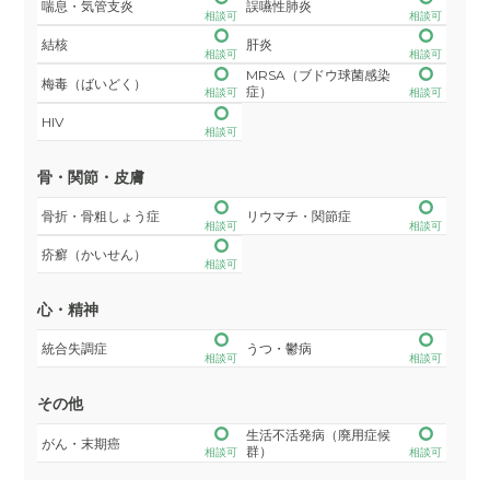
喘息・気管支炎
誤嚥性肺炎
相談可
相談可
結核
肝炎
相談可
相談可
MRSA（ブドウ球菌感染
梅毒（ばいどく）
症）
相談可
相談可
HIV
相談可
骨・関節・皮膚
骨折・骨粗しょう症
リウマチ・関節症
相談可
相談可
疥癬（かいせん）
相談可
心・精神
統合失調症
うつ・鬱病
相談可
相談可
その他
生活不活発病（廃用症候
がん・末期癌
群）
相談可
相談可