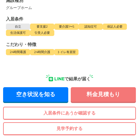
施設種別
グループホーム
入居条件
自立
要支援2
要介護1〜5
認知症可
保証人必要
生活保護可
引受人必要
こだわり・特徴
24時間看護
24時間介護
トイレ有居室
LINE
で結果が届く
空き状況を知る
料金見積もり
入居条件にあうか確認する
見学予約する