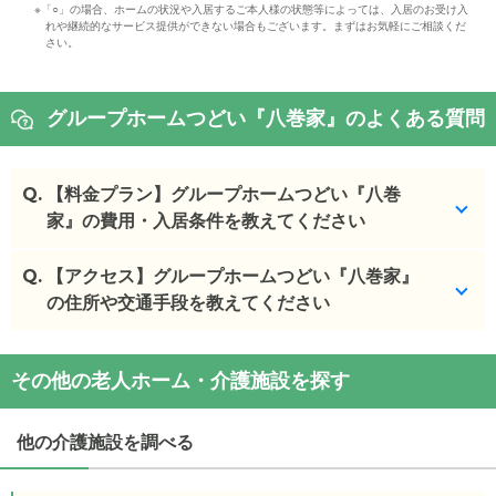
※「○」の場合、ホームの状況や入居するご本人様の状態等によっては、入居のお受け入
れや継続的なサービス提供ができない場合もございます。まずはお気軽にご相談くだ
さい。
グループホームつどい『八巻家』のよくある質問
Q.
【料金プラン】グループホームつどい『八巻
家』の費用・入居条件を教えてください
Q.
グループホームつどい『八巻家』
【アクセス】グループホームつどい『八巻家』
の入居金・月額料
金は次のとおりです。
の住所や交通手段を教えてください
・初期費用が
10
万円
・月額費用が
12.1
万円
グループホームつどい『八巻家』
の
交通アクセス
その他の老人ホーム・介護施設を探す
・
住所：
福島県
福島市
上鳥渡向山２５−８
グループホームつどい『八巻家』
の対応可能な入居
・
最寄り駅：
南福島駅
4.5km
条件は次のとおりです。
他の介護施設を調べる
・要介護度：要支援2、要介護1、要介護2、要介護
グループホームつどい『八巻家』
の
交通アクセス
3、要介護4、要介護5
・JR「福島駅」より、車で約15分 JR東北本線「南