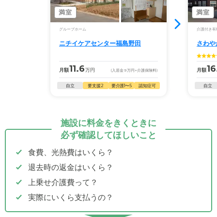
満室
満室
グループホーム
介護付き有
ニチイケアセンター福島野田
さわや
11.6
16
月額
万円
月額
(入居金
9
万円
+介護保険料)
自立
要支援2
要介護1〜5
認知症可
自立
施設に料金をきくときに
必ず確認してほしいこと
食費、光熱費はいくら？
退去時の返金はいくら？
上乗せ介護費って？
実際にいくら支払うの？