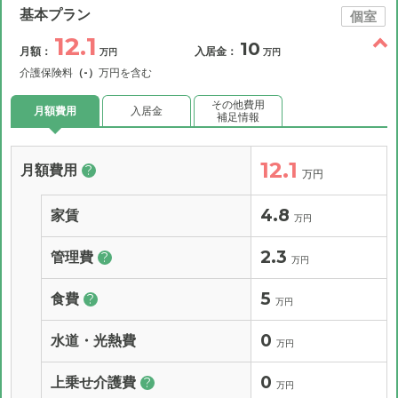
基本プラン
個室
12.1
10
月額：
入居金：
万円
万円
介護保険料
（-）
万円を含む
その他費用
月額費用
入居金
補足情報
12.1
月額費用
?
万円
4.8
家賃
万円
2.3
管理費
?
万円
5
食費
?
万円
0
水道・光熱費
万円
0
上乗せ介護費
?
万円