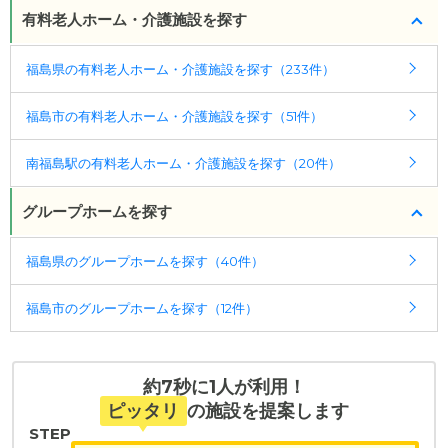
・認知症：受け入れ可
福島駅」より、車で約10分 東北自動車道「福島西イ
有料老人ホーム・介護施設を探す
ンター」より約3.2km（約5分）
ケアスル 介護では詳細な
料金プラン
をご確認頂けま
福島県の有料老人ホーム・介護施設を探す（233件）
す。詳しくは
こちら
。
福島市の有料老人ホーム・介護施設を探す（51件）
◎ケアスル 介護の3つの特徴
・経験豊富な入居相談員が完全無料で施設探しをサ
南福島駅の有料老人ホーム・介護施設を探す（20件）
ポート
入居相談：
0120-579-721
（無料）
グループホームを探す
受付時間：10：00～19：00
福島県のグループホームを探す（40件）
・全国10000件の介護施設情報を掲載
幅広い選択肢の中から、条件にあった施設を選ぶ
福島市のグループホームを探す（12件）
ことができます。
・こだわりの条件や医療体制から施設を探せる
たとえば「カラオケ」「麻雀」が楽しめる施設、
約7秒に1人が利用！
「夫婦入居可」の施設、「看取り可」の施設など、
ピッタリ
の施設を提案します
医療・看護体制から施設を探すこともできます。
STEP