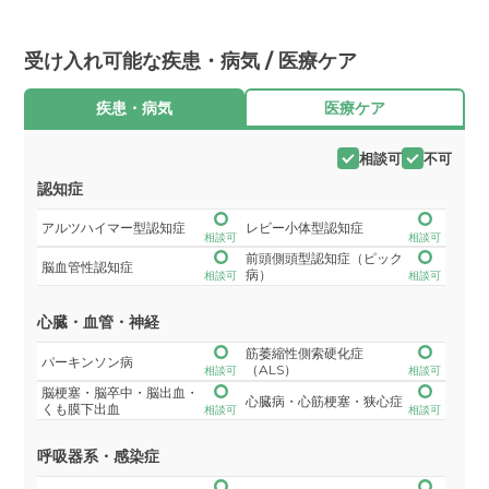
受け入れ可能な疾患・病気 / 医療ケア
疾患・病気
医療ケア
相談可
不可
認知症
アルツハイマー型認知症
レビー小体型認知症
相談可
相談可
前頭側頭型認知症（ピック
脳血管性認知症
病）
相談可
相談可
心臓・血管・神経
筋萎縮性側索硬化症
パーキンソン病
（ALS）
相談可
相談可
脳梗塞・脳卒中・脳出血・
心臓病・心筋梗塞・狭心症
くも膜下出血
相談可
相談可
呼吸器系・感染症