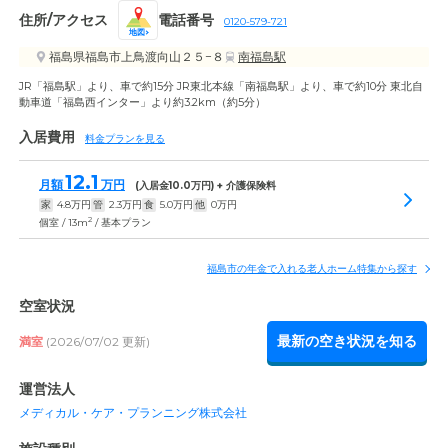
住所/アクセス
電話番号
0120-579-721
地図
福島県福島市上鳥渡向山２５−８
南福島駅
JR「福島駅」より、車で約15分 JR東北本線「南福島駅」より、車で約10分 東北自
動車道「福島西インター」より約3.2km（約5分）
入居費用
料金プランを見る
12.1
月額
万円
(入居金
10.0
万円) + 介護保険料
家
4.8
万円
管
2.3
万円
食
5.0
万円
他
0
万円
2
個室 / 13m
/ 基本プラン
福島市の年金で入れる老人ホーム特集から探す
空室状況
最新の空き状況を知る
満室
(2026/07/02 更新)
運営法人
メディカル・ケア・プランニング株式会社