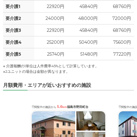
要介護1
22920円
45840円
68760円
要介護2
24000円
48000円
72000円
要介護3
22920円
45840円
68760円
要介護4
25200円
50400円
75600円
要介護5
25740円
51480円
77220円
※ 介護報酬の1単位は人件費率45%として計算しています。
※2ユニットの場合は金額が異なります。
月額費用・エリアが近いおすすめの施設
5.6
福島市野田町台
閲覧中の施設から
km
閲覧中の施