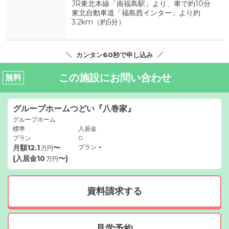
JR東北本線「南福島駅」より、車で約10分
東北自動車道「福島西インター」より約
3.2km（約5分）
カンタン60秒で申し込み
この施設にお問い合わせ
無料
グループホームつどい『八巻家』
グループホーム
標準
入居金
プラン
0
-
月額
12.1
〜
プラン
万円
(入居金
10
〜)
万円
資料請求する
見学予約