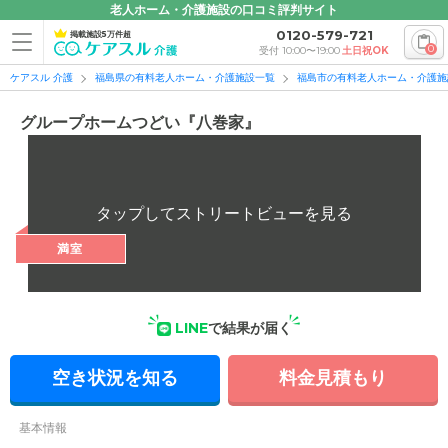
老人ホーム・介護施設の口コミ評判サイト
0120-579-721
掲載施設5万件超
0
受付 10:00〜19:00
土日祝OK
ケアスル 介護
福島県の有料老人ホーム・介護施設一覧
福島市の有料老人ホーム・介護施
グループホームつどい『八巻家』
満室
LINE
で結果が届く
空き状況を知る
料金見積もり
基本情報