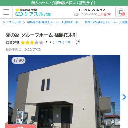
老人ホーム・介護施設の口コミ評判サイト
0120-579-721
掲載施設5万件超
0
受付 10:00〜19:00
土日祝OK
ケアスル 介護
福島県の有料老人ホーム・介護施設一覧
福島市の有料老人ホーム・介護施
愛の家 グループホーム 福島桜木町
総合評価
3.0
（
口コミ
1
件
）
?
最終更新日：2026/07/08
1
/
30
1
/
30