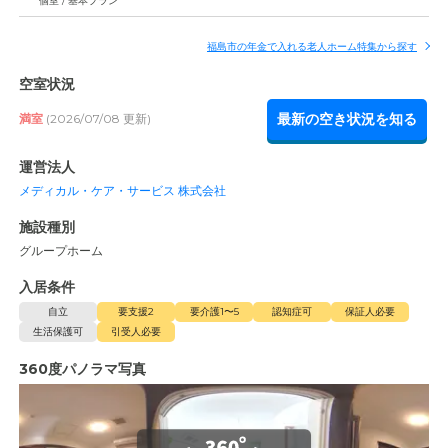
個室 / 基本プラン
福島市の年金で入れる老人ホーム特集から探す
空室状況
最新の空き状況を知る
満室
(2026/07/08 更新)
運営法人
メディカル・ケア・サービス 株式会社
施設種別
グループホーム
入居条件
自立
要支援2
要介護1〜5
認知症可
保証人必要
生活保護可
引受人必要
360度パノラマ写真