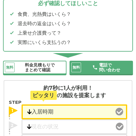
必ず確認してほしいこと
食費、光熱費はいくら？
退去時の返金はいくら？
上乗せ介護費って？
実際にいくら支払うの？
料金見積もりで
電話で
無料
無料
まとめて確認
問い合わせ
約7秒に1人が利用！
ピッタリ
の施設を提案します
STEP
1
2