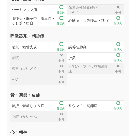
筋萎縮性側索硬化症
パーキンソン病
（ALS）
相談可
不可
脳梗塞・脳卒中・脳出血・
心臓病・心筋梗塞・狭心症
くも膜下出血
相談可
相談可
呼吸器系・感染症
喘息・気管支炎
誤嚥性肺炎
相談可
相談可
結核
肝炎
不可
相談可
MRSA（ブドウ球菌感染
梅毒（ばいどく）
症）
不可
不可
HIV
不可
骨・関節・皮膚
骨折・骨粗しょう症
リウマチ・関節症
相談可
相談可
疥癬（かいせん）
不可
心・精神