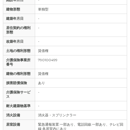
建物形態
単独型
建築年月日
-
居住契約の権利
-
形態
改築年月日
-
土地の権利形態
賃借権
介護保険事業所
790100499
番号
建物の権利形態
賃借権
損害賠償保険
あり
介護保険サービ
-
ス
耐火建築物基準
-
消火設備
消火器・スプリンクラー
居室設備
緊急通報装置:一部あり、電話回線:一部あり、テレビ回
線:各居室内にあり