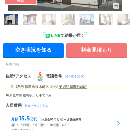
満室
外観: 道路に面する壁は開口部の少ないシンプルなデザイン。
居室側の壁には大きな窓を配置しています。
LINE
で結果が届く
空き状況を知る
料金見積もり
基本情報
住所/アクセス
電話番号
024-525-2270
地図
福島県福島市桜木町13-30
美術館図書館前駅
JR東北本線 福島駅より車で12分
入居費用
料金プランを見る
15.5
月額
万円
(入居金
10.0
万円) + 介護保険料
家
7.5
万円
管
1.4
万円
食
5.0
万円
他
1.6
万円