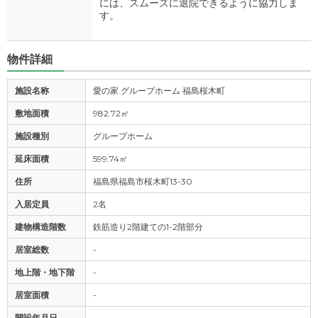
には、スムーズに退院できるように協力しま
す。
物件詳細
施設名称
愛の家 グループホーム 福島桜木町
敷地面積
982.72㎡
施設種別
グループホーム
延床面積
599.74㎡
住所
福島県福島市桜木町13-30
入居定員
2名
建物構造階数
鉄筋造り2階建ての1-2階部分
居室総数
-
地上階・地下階
-
居室面積
-
開設年月日
-