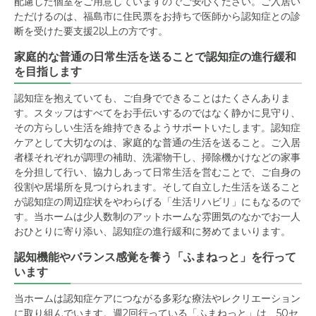
配慮した個室をご用意していますのでご安心ください。ご入居い
ただけるのは、福島市に住民票をお持ちで医師から認知症との診
断を受けた要支援2以上の方です。
家庭的な普通の日常生活を送ることで認知症の進行緩和
を目指します
認知症を抱えていても、ご自身でできることはたくさんありま
す。スタッフはすべてをお手伝いするのではなく静かに見守り、
その方らしい生活を維持できるようサポートいたします。認知症
ケアとして大切なのは、家庭的な普通の生活を送ること。ご入居
者様それぞれが調理の補助、洗濯物干し、掃除機かけなどの家事
を分担して行い、協力しあって日常生活を営むことで、ご自身の
役割や居場所を見つけられます。そして自立した生活を送ること
が認知症の周辺症状をやわらげる「生活リハビリ」にもなるので
す。当ホームは少人数制のアットホームな雰囲気のなかでお一人
おひとりに寄り添い、認知症の進行緩和に努めてまいります。
認知機能やバランス感覚を養う「ふまねっと」を行って
います
当ホームは認知症ケアにつながる多彩な療法やレクリエーション
に取り組んでいます。週2回行っている「ふまねっと」は、50セ