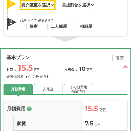
1
部屋タイプ
(複数選択可)
2
個室
二人部屋
相部屋
基本プラン
個室
15.5
10
月額：
入居金：
万円
万円
介護保険料
（-）
万円を含む
その他費用
月額費用
入居金
補足情報
15.5
月額費用
?
万円
7.5
家賃
万円