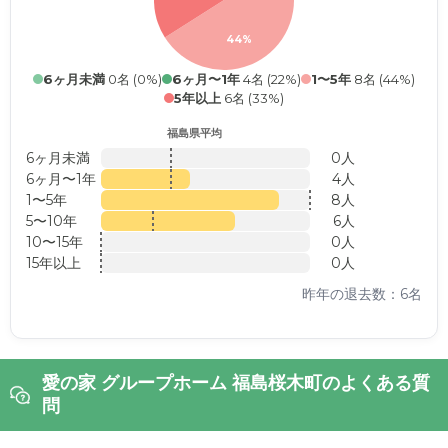
44%
6ヶ月未満
0名 (0%)
6ヶ月〜1年
4名 (22%)
1〜5年
8名 (44%)
5年以上
6名 (33%)
福島県平均
6ヶ月未満
0人
6ヶ月〜1年
4人
1〜5年
8人
5〜10年
6人
10〜15年
0人
15年以上
0人
昨年の退去数：6名
愛の家 グループホーム 福島桜木町のよくある質
問