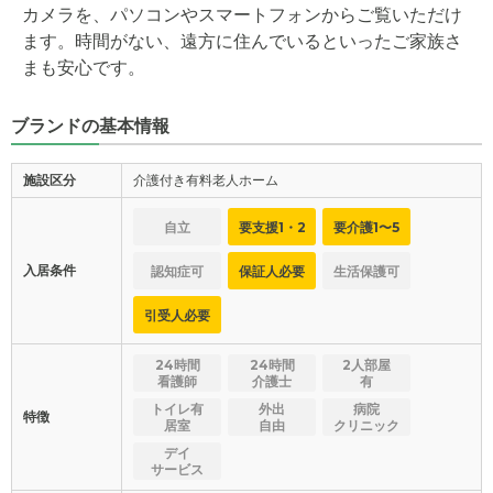
カメラを、パソコンやスマートフォンからご覧いただけ
ます。時間がない、遠方に住んでいるといったご家族さ
まも安心です。
ブランドの基本情報
施設区分
介護付き有料老人ホーム
自立
要支援1・2
要介護1〜5
入居条件
認知症可
保証人必要
生活保護可
引受人必要
24時間
24時間
2人部屋
看護師
介護士
有
トイレ有
外出
病院
特徴
居室
自由
クリニック
デイ
サービス