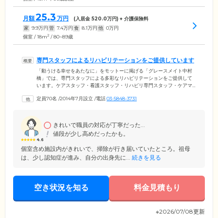
25.3
月額
万円
(入居金
520.0
万円) + 介護保険料
家
9.9
万円
管
7.4
万円
食
8.1
万円
他
0
万円
2
個室 / 18m
/ 80~89歳
専門スタッフによるリハビリテーションをご提供しています
「動うける幸せをあたなに」をモットーに掲げる「グレースメイト中村
橋」では、専門スタッフによる多彩なリハビリテーションをご提供して
います。ケアスタッフ・看護スタッフ・リハビリ専門スタッフ・ケアマ
ネージャーといった多職種が協力し、チームケアを実施。ご入居のみな
定員70名
/
2014年7月設立
/
電話
03-5848-3731
さまがいつまでも健やかな毎日を過ごせるよう、個別性の高い運動メニ
ューをご提案しています。また、新年会や納涼祭、運動会、ハロウィ
ン、クリスマス会、調理レク、コンサートといった豊富なレクリエーシ
ョンもご用意しています。ご自由に参加できますので、ぜひお楽しみく
きれいで職員の対応が丁寧だった...
ださい。
値段が少し高めだったかも。
4.6
個室含め施設内がきれいで、掃除が行き届いていたところ。祖母
は、少し認知症が進み、自分の出身先に...
続きを見る
空き状況を知る
料金見積もり
※2026/07/08更新