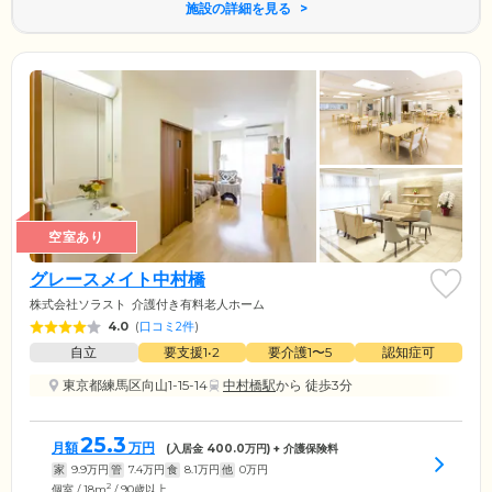
施設の詳細を見る
空室あり
グレースメイト中村橋
株式会社ソラスト
介護付き有料老人ホーム
4.0
(
口コミ2件
)
自立
要支援1•2
要介護1〜5
認知症可
東京都練馬区向山1-15-14
中村橋駅
から 徒歩3分
25.3
月額
万円
(入居金
400.0
万円) + 介護保険料
家
9.9
万円
管
7.4
万円
食
8.1
万円
他
0
万円
2
個室 / 18m
/ 90歳以上