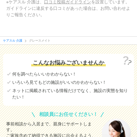
※ケアスル 介護は、
口コミ投稿ガイドライン
を設置しています。
ガイドラインに違反する口コミがあった場合は、お問い合わせよ
職員・スタッフ・他入居者の雰囲気について
りご報告ください。
親切に対応してくれている。 面会に行く私（娘）にも気持ちよ
く挨拶してくれる。 特別な事情などの対応に応じてくれる。
ケアスル 介護
グレースメイト
外観・内装・居室・設備について
室内は衛生的で掃除もしてくれる。 夏の間、勝手に冷房を切っ
てしまう事があったため、リモコンを取り上げられていて、冬に
こんなお悩みございませんか
なってもその状態が続いていて、日中訪ねて行ってもエアコンが
ついていない（廊下に比べてやや寒い）
何を調べたらいいかわからない！
いろいろ見てもどの施設がいいのかわからない！
介護医療サービスについて
ネットに掲載されている情報だけでなく、施設の実態を知り
介護や医療サービスについては家族にはあまり目に見えず、よく
たい！
わからないのが現状。ただし特に病気がある訳ではないから特に
心配はしていない
相談員にお任せください！
近隣環境や交通アクセスについて
事前相談から入居まで、親身にサポートしま
す。
バスを使わないと行けない。実家からバス1本で行ける場所だ
ご家族含めて納得できる施設に出会えるよう、
が、実家まで電車に乗らなければならないので、実質遠くなっ