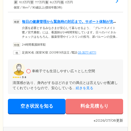
家
10.3
万円
管
7.7
万円
食
8.2
万円
他
0
万円
2
個室 / 18m
/ 90歳以上(償却年数3年)
毎日の健康管理から緊急時の対応まで。サポート体制が充実
しています
介護を必要とするみなさまが安心して暮らせるよう、「グレースメイト
鷺ノ宮弐番館」には、看護師が24時間常駐しています。日々のバイタル
チェックはもちろん、服薬管理やインスリンの投与、尿バルーンの交換
といった医療処置をお任せいただけますので、持病のある方もご安心く
24時間看護師常駐
ださい。また、夜間や早朝など、ご自宅では心配な時間帯もしっかりと
ご対応。協力医療機関と昼夜を問わず連携し、ご入居者様の健やかな毎
定員90名
/
居室90室
/
2013年9月設立
/
電話
03-3577-8771
日をお守りしています。医師による訪問診療や専門スタッフによるリハ
ビリテーション、看取りケアなど、幅広い支援を行っています。
車椅子でも生活しやすい広々とした空間
3.6
清潔感があり、身内がするほどのまでの満点とは言えないが配慮し
てくれていそうなので、安心している...
続きを見る
空き状況を知る
料金見積もり
※2026/07/08更新