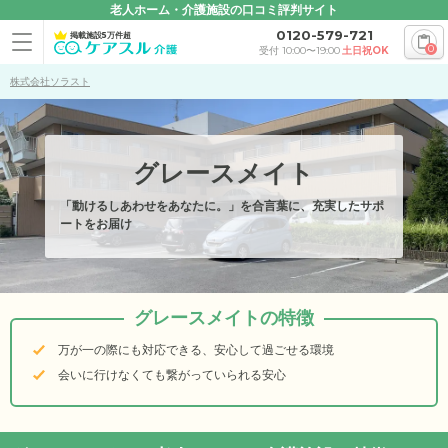
老人ホーム・介護施設の口コミ評判サイト
0120-579-721
掲載施設5万件超
0
受付 10:00〜19:00
土日祝OK
株式会社ソラスト
グレースメイト
「動けるしあわせをあなたに。」を合言葉に、充実したサポ
ートをお届け
グレースメイトの特徴
万が一の際にも対応できる、安心して過ごせる環境
会いに行けなくても繋がっていられる安心