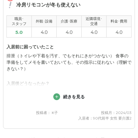
なければ利用できないと思います。
入居者にも家族にもとても感じが良く、優しい雰囲気の従業員の
冷房リモコンが冬も使えない
方々ばかりなので大変満足しています。
職員･
近隣環境･
外観･設備
介護･医療
料金･費用
スタッフ
交通
外観・内装・居室・設備について
5.0
4.0
4.0
4.0
4.0
若干施設が古い感じがありますが、とても衛生的であるので不満
はまるでありません。
入居前に困っていたこと
介護医療サービスについて
排泄（トイレや下着を汚す、でもそれにきがつかない） 食事の
準備をしてメモを書いておいても、その指示に従わない（理解で
近くのお医者さんとの連携も素早く、またもと看護師さんの従業
きない？）
員の方も多いのでとても安心できます。
入居後どうなったか？
近隣環境や交通アクセスについて
常に紙パンツを着用していて、便秘が3日続くと、下剤で排便さ
電車とバスで行かなければならないのと、施設の周りが住宅街過
続きを見る
せてくれる。 食事は決まった時間に食堂で提供されるので問題
ぎて、ちょっとした買い物などが出来ない。
ない。
投稿者： K子
投稿月：2024/03
料金費用について
入居者：90代前半 女性 要介護2
グレースメイト鷺ノ宮参番館の評価
もっと低料金の施設もあったが、他より従業員1人が担当する入
24時間の見守りをしてもらえるという安心感がある。離れて暮
居者の人数の割合が低かったので、良くみてくれていると思うの
らしていたので、関われる時間がそこまで取れなかった。
で、多少お高めなのは仕方ないと思う。