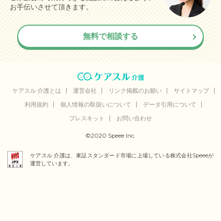
お手伝いさせて頂きます。
た。
料金費用について
無料で相談する
他を知らないので比較はできない。これだけの世話してもらって
いるのでこのくらいは仕方ないかと思う
ケアスル 介護とは
運営会社
リンク掲載のお願い
サイトマップ
利用規約
個人情報の取扱いについて
データ引用について
プレスキット
お問い合わせ
©2020 Speee Inc.
ケアスル 介護は、東証スタンダード市場に上場している株式会社Speeeが
運営しています。