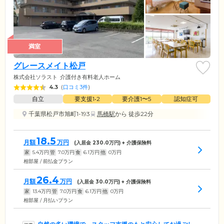
満室
グレースメイト松戸
株式会社ソラスト
介護付き有料老人ホーム
4.3
(
口コミ3件
)
自立
要支援1•2
要介護1〜5
認知症可
千葉県松戸市旭町1-193
馬橋駅
から 徒歩22分
18.5
月額
万円
(入居金
230.0
万円) + 介護保険料
家
5.4
万円
管
7.0
万円
食
6.1
万円
他
0
万円
相部屋 / 前払金プラン
26.4
月額
万円
(入居金
30.0
万円) + 介護保険料
家
13.4
万円
管
7.0
万円
食
6.1
万円
他
0
万円
相部屋 / 月払いプラン