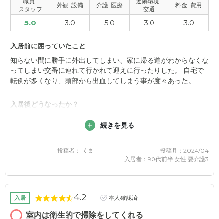
職員･
近隣環境･
外観･設備
介護･医療
料金･費用
応が良いと感じています。 入居者の方も、お元気な方は挨拶を
スタッフ
交通
してくれます。
5.0
3.0
5.0
3.0
3.0
外観・内装・居室・設備について
入居前に困っていたこと
こちらの施設は、近隣の施設よりも長い年数が経っているそうだ
知らない間に勝手に外出してしまい、家に帰る道がわからなくな
が、古さを感じることはないように思える。
ってしまい交番に連れて行かれて迎えに行ったりした。 自宅で
転倒が多くなり、頭部から出血してしまう事が度々あった。
介護医療サービスについて
内科をはじめ、歯科も訪問していただいており、本人の様子に合
入居後どうなったか？
った対応をしてくれているようです。
認知症はどんどん加速してしまっているが、センサーマットを引
続きを見る
いたり施設の中では普段はほぼ車椅子での移動となり転倒する事
近隣環境や交通アクセスについて
がなくなった。
投稿者： くま
投稿月：2024/04
遠方から公共機関で面会に来る方には、不便な場所に感じるかも
入居者：90代前半 女性 要介護3
しれません。事実、施設入居者してからなかなか面会に来てもら
グレースメイト鷺ノ宮の評価
えなくなりました。
施設の従業員の方達がどなたもとても優しく感じが良いところ。
また少しでも異変があると迅速に病院に連れて行ってくれる。
料金費用について
4.2
入居
本人確認済
このような介護施設では料金がかかるのはわかりますが、貯えが
職員・スタッフ・他入居者の雰囲気について
室内は衛生的で掃除をしてくれる