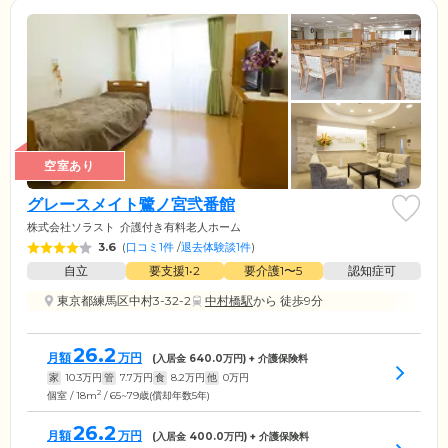
空室あり
グレースメイト鷺ノ宮弐番館
株式会社ソラスト
介護付き有料老人ホーム
3.6
(
口コミ1件
/
退去体験談1件
)
自立
要支援1•2
要介護1〜5
認知症可
東京都練馬区中村3-32-2
中村橋駅
から 徒歩9分
26.2
月額
万円
(入居金
640.0
万円) + 介護保険料
家
10.3
万円
管
7.7
万円
食
8.2
万円
他
0
万円
2
個室 / 18m
/ 65~79歳(償却年数5年)
26.2
月額
万円
(入居金
400.0
万円) + 介護保険料