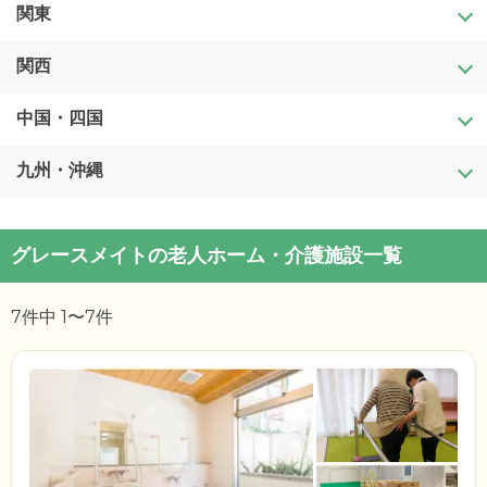
青森県
関東
新潟県
岩手県
富山県
関西
茨城県
宮城県
石川県
栃木県
中国・四国
滋賀県
秋田県
福井県
群馬県
京都府
九州・沖縄
鳥取県
山形県
山梨県
埼玉県
大阪府
島根県
福岡県
グレースメイトの老人ホーム・介護施設一覧
福島県
長野県
千葉県
兵庫県
岡山県
佐賀県
7件中 1〜7件
岐阜県
東京都
奈良県
広島県
長崎県
静岡県
神奈川県
和歌山県
山口県
熊本県
愛知県
徳島県
大分県
三重県
香川県
宮崎県