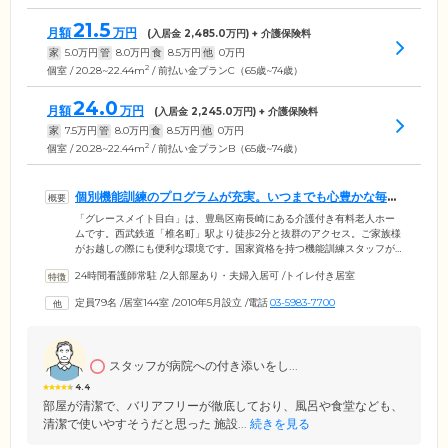
21.5
月額
万円
(入居金
2,485.0
万円) + 介護保険料
家
5.0
万円
管
8.0
万円
食
8.5
万円
他
0
万円
2
個室 / 20.28~22.44m
/ 前払い金プランC（65歳~74歳）
24.0
月額
万円
(入居金
2,245.0
万円) + 介護保険料
家
7.5
万円
管
8.0
万円
食
8.5
万円
他
0
万円
2
個室 / 20.28~22.44m
/ 前払い金プランB（65歳~74歳）
個別機能訓練のプログラムが充実。いつまでも心豊かな毎日
を支援します
「グレースメイト目白」は、豊島区南長崎にある介護付き有料老人ホー
ムです。西武鉄道「椎名町」駅より徒歩2分と抜群のアクセス。ご家族様
がお越しの際にも便利な環境です。国家資格を持つ機能訓練スタッフが
常駐しており、リハビリのプログラムが充実。マッサージやトレーニン
24時間看護師常駐
/
2人部屋あり・夫婦入居可
/
トイレ付き居室
グ機器を用いた運動はもちろん、お一人おひとりに最適な個別メニュー
を作成し、イキイキとした毎日を支援します。最上階にあるリハビリル
定員79名
/
居室144室
/
2010年5月設立
/
電話
03-5983-7700
ームからは周辺の街並みやスカイツリーを一望できる、絶好のロケーシ
ョンをお楽しみください。全73室のお部屋はバリアフリー仕様の完全個
室。ナースコールを完備しており、お困りの際にはすぐにスタッフが駆
け付けます。
スタッフが病院への付き添いをし...
4.4
部屋が清潔で、バリアフリーが徹底しており、風呂や食堂なども、
清潔で使いやすそうだと思った 施設...
続きを見る