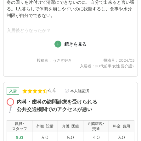
身の回りを片付けて清潔にできないのに、自分で出来ると言い張
る。1人暮らしで体調を崩しやすいのに我慢するし、食事や水分
制限が自分でできない。
入居後どうなったか？
掃除や片付けをしてくれる。体調管理もしっかりしてくださる。
続きを見る
リクリエーションが多くて楽しそう。美容師が来てくれるので、
いつも綺麗になっていられるので、本人は自宅同様に快適に過ご
せていそうですネ。
投稿者： うさぎ好き
投稿月：2024/05
入居者：90代前半 女性 要介護2
グレースメイト練馬桜台の評価
リハビリも丁寧にやって頂いていますし、いつ行っても施設内
4.4
は、綺麗で清潔な生活が感じられるから。
入居
本人確認済
内科・歯科の訪問診療を受けられる
職員・スタッフ・他入居者の雰囲気について
公共交通機関でのアクセスが悪い
いつも丁寧にやって頂いています。質問にも丁寧に答えてくださ
います。また、他の入居者の方たちは いつもサッパリとして清
職員･
近隣環境･
外観･設備
介護･医療
料金･費用
潔感があります。
スタッフ
交通
5.0
5.0
5.0
4.0
3.0