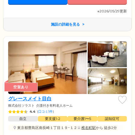
※2026/05/29更新
施設の詳細を見る
空室あり
グレースメイト目白
株式会社ソラスト
介護付き有料老人ホーム
4.4
(
口コミ1件
)
自立
要支援1•2
要介護1〜5
認知症可
東京都豊島区南長崎１丁目１９−１２
椎名町駅
から 徒歩2分