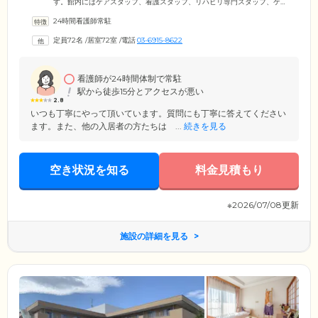
す。館内にはケアスタッフ、看護スタッフ、リハビリ専門スタッフ、ケ
アマネージャーが在籍。チーム一丸となってみなさまの生活を支えま
24時間看護師常駐
す。リハビリはお体の状態に合わせて集団・個別などお選びいただける
ほか、3ヶ月に1度プランの見直しを実施。よりその時の状態に合ったケ
定員72名
/
居室72室
/
電話
03-6915-8622
アがご提供できるよう配慮しています。ほかにも、認知症ケアに注力。
過去の思い出やできごとを話していただくことで、脳を刺激し、認知症
の軽減につなげる「回想法」に取り組んでいます。
看護師が24時間体制で常駐
駅から徒歩15分とアクセスが悪い
2.8
いつも丁寧にやって頂いています。質問にも丁寧に答えてください
ます。また、他の入居者の方たちは ...
続きを見る
空き状況を知る
料金見積もり
※2026/07/08更新
施設の詳細を見る