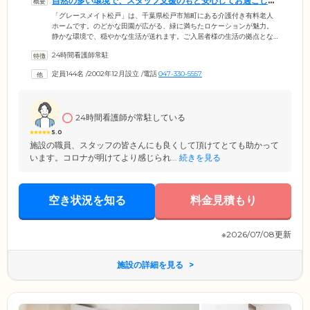
自然の多い環境で、スタッフ支援のもと安心してお過ごしい
ただけます
「グレースメイト松戸」は、千葉県松戸市旭町にある介護付き有料老人
ホームです。のどかな田園が広がる、緑に満ちたロケーションが魅力。
静かな環境で、穏やかな生活が送れます。ご入居者様の生活の拠点とな
るお部屋は、人のぬくもりを感じられる多床室。引き戸や障子、家具の
24時間看護師常駐
配置を工夫して仕切ることで、ほどよいプライベート感と、ひとりでは
ない安心感を両立させています。食堂や談話コーナーには、ライブカメ
定員144名
/
2002年12月設立
/
電話
047-330-5557
ラを設置。パソコンやスマートフォンからアクセスできるため、ご家族
様にご入居者様の様子を確認していただけます。利用時間やアクセス制
限ができるなど、プライバシーには十分配慮していますので、ご安心く
ださい。
24時間看護師が常駐している
5.0
施設の職員、スタッフの皆さんにも良くして頂けてとても助かって
います。コロナが明けてより感じられ...
続きを見る
空き状況を知る
料金見積もり
※2026/07/08更新
施設の詳細を見る