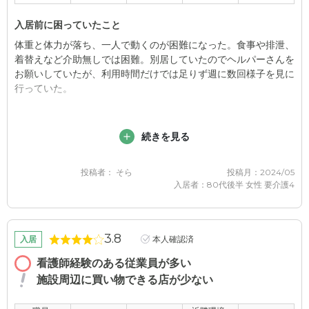
外観・内装・居室・設備について
施設内は、ひろびろしていて掃除が行き届いている。ただ、最寄
入居前に困っていたこと
りの駅から徒歩でギリギリで、遠い上に、車でも周りの道が細く
体重と体力が落ち、一人で動くのが困難になった。食事や排泄、
てわかりにくい。
着替えなど介助無しでは困難。別居していたのでヘルパーさんを
お願いしていたが、利用時間だけでは足りず週に数回様子を見に
介護医療サービスについて
行っていた。
看護師さんが24時間体制となっているし、医者と常に連絡出来
るし 往診もしてくださる。病院と提携している。
入居後どうなったか？
続きを見る
いつも職員の方がいてくれるので安心していられる。何かあれば
近隣環境や交通アクセスについて
連絡が入るので、無駄に様子を見に行く時間が減り自分の時間が
作れるようになった。介護に対しても余裕を持って行動できるよ
投稿者： そら
投稿月：2024/05
駅から徒歩で15分近くかかる。車では 道が細く行きずらいか
うになった。
入居者：80代後半 女性 要介護4
ら。まわりは住宅街で静かで良い。
グレースメイト鷺ノ宮の評価
料金費用について
3.8
看護師さんが常駐しているので、胃ろうをしている家族にとって
入居
本人確認済
都内なので、地価が全体的に高価であるために家賃が高く、しか
は対応していただけることはとてもありがたいです。
も場所がら人件費も高めである。
看護師経験のある従業員が多い
施設周辺に買い物できる店が少ない
職員・スタッフ・他入居者の雰囲気について
面会で玄関に入ってから部屋での面会まで、皆さんの雰囲気や対