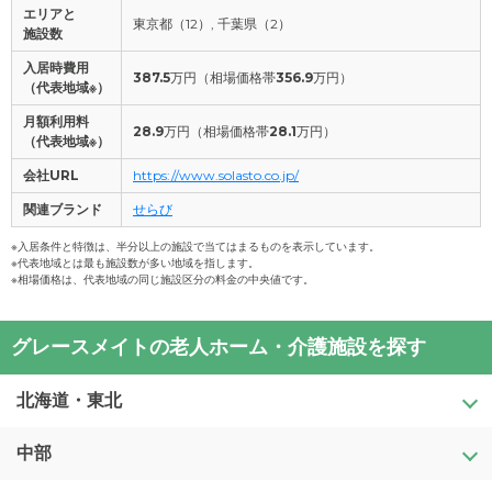
エリアと
東京都（12）, 千葉県（2）
施設数
入居時費用
387.5
万円（相場価格帯
356.9
万円）
（代表地域※）
月額利用料
28.9
万円（相場価格帯
28.1
万円）
（代表地域※）
会社URL
https://www.solasto.co.jp/
関連ブランド
せらび
※入居条件と特徴は、半分以上の施設で当てはまるものを表示しています。
※代表地域とは最も施設数が多い地域を指します。
※相場価格は、代表地域の同じ施設区分の料金の中央値です。
グレースメイトの老人ホーム・介護施設を探す
北海道・東北
中部
北海道