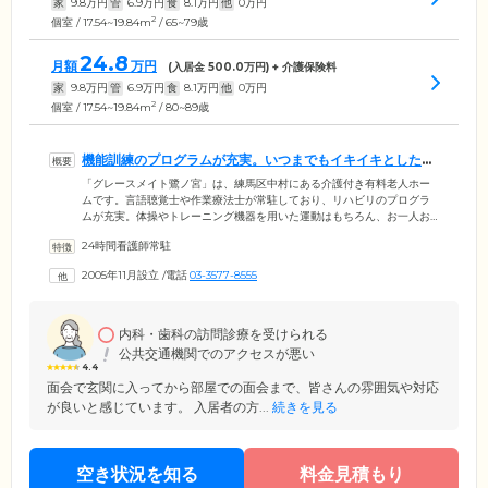
家
9.8
万円
管
6.9
万円
食
8.1
万円
他
0
万円
2
個室 / 17.54~19.84m
/ 65~79歳
24.8
月額
万円
(入居金
500.0
万円) + 介護保険料
家
9.8
万円
管
6.9
万円
食
8.1
万円
他
0
万円
2
個室 / 17.54~19.84m
/ 80~89歳
機能訓練のプログラムが充実。いつまでもイキイキとした毎
日を支援します
「グレースメイト鷺ノ宮」は、練馬区中村にある介護付き有料老人ホー
ムです。言語聴覚士や作業療法士が常駐しており、リハビリのプログラ
ムが充実。体操やトレーニング機器を用いた運動はもちろん、お一人お
ひとりの身体状況に最適な個別メニューを作成し、イキイキとした毎日
24時間看護師常駐
を支援します。館内は段差をなくし、随所に手すりを設けたバリアフリ
ー設計を採用。全100室のお部屋にはナースコールを完備しています。お
2005年11月設立
/
電話
03-3577-8555
呼び出しがあればすぐにスタッフが駆け付けますので、ご安心くださ
い。また共用スペースには、「見守りライブカメラ」を導入。ご面会が
難しい場合も、パソコンやスマートフォンからホーム内の様子をご覧い
ただくことが可能です。
内科・歯科の訪問診療を受けられる
公共交通機関でのアクセスが悪い
4.4
面会で玄関に入ってから部屋での面会まで、皆さんの雰囲気や対応
が良いと感じています。 入居者の方...
続きを見る
空き状況を知る
料金見積もり