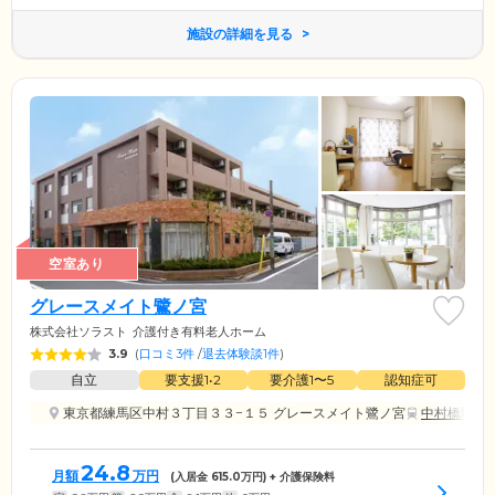
施設の詳細を見る
空室あり
グレースメイト鷺ノ宮
株式会社ソラスト
介護付き有料老人ホーム
3.9
(
口コミ3件
/
退去体験談1件
)
自立
要支援1•2
要介護1〜5
認知症可
東京都練馬区中村３丁目３３−１５ グレースメイト鷺ノ宮
中村橋駅
か
24.8
月額
万円
(入居金
615.0
万円) + 介護保険料