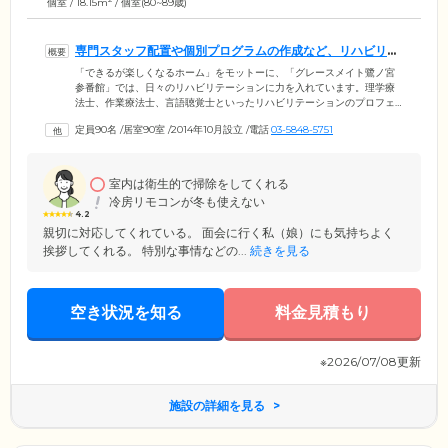
個室 / 18.15m
/ 個室(80~89歳)
専門スタッフ配置や個別プログラムの作成など、リハビリに
注力しています
「できるが楽しくなるホーム」をモットーに、「グレースメイト鷺ノ宮
参番館」では、日々のリハビリテーションに力を入れています。理学療
法士、作業療法士、言語聴覚士といったリハビリテーションのプロフェ
ッショナルを配置し、多彩な運動メニューをご提供。ご入居者様お一人
定員90名
/
居室90室
/
2014年10月設立
/
電話
03-5848-5751
おひとりの身体状況や生活スタイルに合わせた、個別のアプローチを大
切にしています。毎日楽しみながら続けられるよう、ほかのご入居者様
と協力して行う集団体操や、ゲーム感覚で行える脳トレも実施。体に負
担の少ないトレーニングマシンもご用意しており、「無理なく体を鍛え
室内は衛生的で掃除をしてくれる
られる」と、ご入居のみなさまに喜ばれています。
冷房リモコンが冬も使えない
4.2
親切に対応してくれている。 面会に行く私（娘）にも気持ちよく
挨拶してくれる。 特別な事情などの...
続きを見る
空き状況を知る
料金見積もり
※2026/07/08更新
施設の詳細を見る