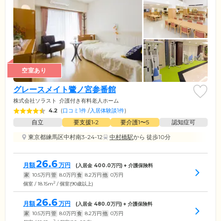
空室あり
グレースメイト鷺ノ宮参番館
株式会社ソラスト
介護付き有料老人ホーム
4.2
(
口コミ1件
/
入居体験談1件
)
自立
要支援1•2
要介護1〜5
認知症可
東京都練馬区中村南3-24-12
中村橋駅
から 徒歩10分
26.6
月額
万円
(入居金
400.0
万円) + 介護保険料
家
10.5
万円
管
8.0
万円
食
8.2
万円
他
0
万円
2
個室 / 18.15m
/ 個室(90歳以上)
26.6
月額
万円
(入居金
480.0
万円) + 介護保険料
家
10.5
万円
管
8.0
万円
食
8.2
万円
他
0
万円
2