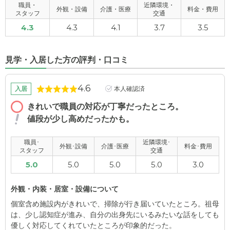
職員・
近隣環境・
外観・設備
介護・医療
料金・費用
スタッフ
交通
4.3
4.3
4.1
3.7
3.5
見学・入居した方の評判・口コミ
4.6
入居
本人確認済
きれいで職員の対応が丁寧だったところ。
値段が少し高めだったかも。
職員･
近隣環境･
外観･設備
介護･医療
料金･費用
スタッフ
交通
5.0
5.0
5.0
5.0
3.0
外観・内装・居室・設備について
個室含め施設内がきれいで、掃除が行き届いていたところ。祖母
は、少し認知症が進み、自分の出身先にいるみたいな話をしても
優しく対応してくれていたところが印象的だった。