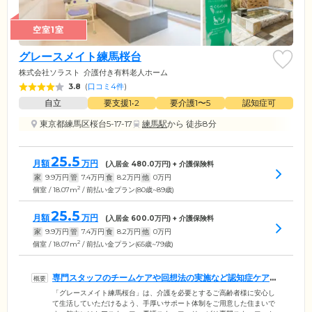
愛媛県
鹿児島県
空室1室
グレースメイト練馬桜台
高知県
沖縄県
株式会社ソラスト
介護付き有料老人ホーム
3.8
(
口コミ4件
)
自立
要支援1•2
要介護1〜5
認知症可
東京都練馬区桜台5-17-17
練馬駅
から 徒歩8分
25.5
月額
万円
(入居金
480.0
万円) + 介護保険料
家
9.9
万円
管
7.4
万円
食
8.2
万円
他
0
万円
2
個室 / 18.07m
/ 前払い金プラン(80歳~89歳)
25.5
月額
万円
(入居金
600.0
万円) + 介護保険料
家
9.9
万円
管
7.4
万円
食
8.2
万円
他
0
万円
2
個室 / 18.07m
/ 前払い金プラン(65歳~79歳)
専門スタッフのチームケアや回想法の実施など認知症ケアに
力を入れています
「グレースメイト練馬桜台」は、介護を必要とするご高齢者様に安心し
て生活していただけるよう、手厚いサポート体制をご用意した住まいで