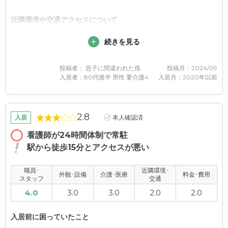
近隣環境や交通アクセスについて
ほとんど思い浮かびませんが、駅から近いからか、駐車場がなか
続きを見る
ったような気がするのと、商店街の近くなため、行き方の案内が
不十分だと車で行く時少しうーんと思う場面があるかもしれませ
ん。
投稿者： 息子に間違われた孫
投稿月：2024/09
入居者：80代後半 男性 要介護4
入居月：2020年以前
2.8
入居
本人確認済
看護師が24時間体制で常駐
駅から徒歩15分とアクセスが悪い
職員･
近隣環境･
外観･設備
介護･医療
料金･費用
スタッフ
交通
4.0
3.0
3.0
2.0
2.0
入居前に困っていたこと