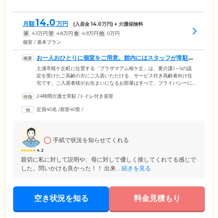
14.0
月額
万円
(入居金
14.0
万円) + 介護保険料
家
4.3
万円
管
4.8
万円
食
4.9
万円
他
0
万円
個室 / 基本プラン
お一人おひとりに個室をご用意。館内にはスタッフが常駐し
ています
土浦市桜ケ丘町に位置する「プラザマアム桜ケ丘」は、要介護1～5の認
定を受けたご高齢の方にご入居いただける、サービス付き高齢者向け住
宅です。ご入居者様がお住まいになるお部屋はすべて、プライバシーに
配慮した個室でご用意。必要なサービスを受けながら、ご自身のペース
24時間介護士常駐
/
トイレ付き居室
で生活を営んでいただけます。また、当ホームにはスタッフが24時間常
駐。定期的にホーム内を巡回し、ご入居のみなさまの安否確認に努めて
定員40名
/
居室40室
/
います。さらに、各居室にはナースコールを設置。ボタンひとつでスタ
ッフがお部屋まで駆けつけますので、おひとりの時間も安心してお過ご
しください。
手紙で状況を知らせてくれる
4.2
親切に私に対して説明や、母に対して優しく接してくれてる感じで
した。問いかけも良かった！！ 出来...
続きを見る
空き状況を知る
料金見積もり