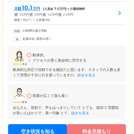
10.1
月額
万円
(入居金
7.0
万円) + 介護保険料
家
3.5
万円
管
0
万円
食
4.2
万円
他
2.4
万円
2
個室 / 18m
/ 一人部屋(1R)
24時間介護士常駐
定員50名
/
居室42室
/
献身的。
アクセスが悪く面会時に苦労する
4.2
献身的な対応で信頼できる施設だと思います。スタッフの人数も多
くて管理が十分に行き渡っていますの...
続きを見る
部屋が広くて落ち着く
5.0
みなさん、笑顔で、声もはっきりしていて とても、親切で 雰囲気
が良い人ばかりで、第一印象 とて...
続きを見る
空き状況を知る
料金見積もり