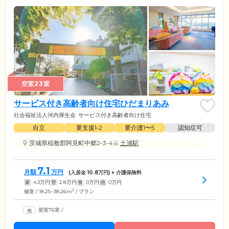
空室23室
サービス付き高齢者向け住宅ひだまりあみ
社会福祉法人河内厚生会
サービス付き高齢者向け住宅
自立
要支援1•2
要介護1〜5
認知症可
茨城県稲敷郡阿見町中郷2-3-4
土浦駅
7.1
月額
万円
(入居金
10.8
万円) + 介護保険料
家
4.3
万円
管
2.8
万円
食
0
万円
他
0
万円
2
個室 / 18.25~38.26m
/ プラン
居室76室
/