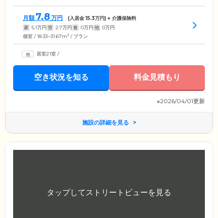
7.8
月額
万円
(入居金
15.3
万円) + 介護保険料
家
5.1
万円
管
2.7
万円
食
0
万円
他
0
万円
2
個室 / 18.33~31.67m
/ プラン
居室21室
/
空き状況を知る
料金見積もり
※2026/04/01更新
施設の詳細を見る