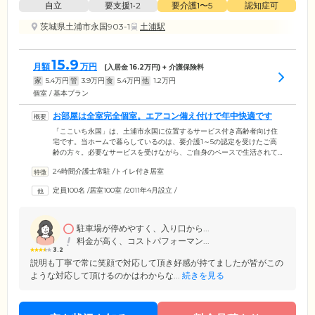
自立
要支援1•2
要介護1〜5
認知症可
茨城県土浦市永国903-1
土浦駅
15.9
月額
万円
(入居金
16.2
万円) + 介護保険料
家
5.4
万円
管
3.9
万円
食
5.4
万円
他
1.2
万円
個室 / 基本プラン
お部屋は全室完全個室。エアコン備え付けで年中快適です
「ここいち永国」は、土浦市永国に位置するサービス付き高齢者向け住
宅です。当ホームで暮らしているのは、要介護1～5の認定を受けたご高
齢の方々。必要なサービスを受けながら、ご自身のペースで生活されて
います。ご入居のみなさまがお住まいになる居室は、プライバシーに配
24時間介護士常駐
/
トイレ付き居室
慮した全室完全個室。各居室には、トイレ、洗面台、収納のほか、エア
コンが備え付けており、1年をとおして快適な気温でお過ごしいただけま
定員100名
/
居室100室
/
2011年4月設立
/
す。さらに、お部屋にはお好きな家具をお持ち込みいただけます。使い
慣れた家具をご用意いただき、ご自宅のような雰囲気のなかでおくつろ
ぎください。
駐車場が停めやすく、入り口から...
料金が高く、コストパフォーマン...
3.2
説明も丁寧で常に笑顔で対応して頂き好感が持てましたが皆がこの
ような対応して頂けるのかはわからな...
続きを見る