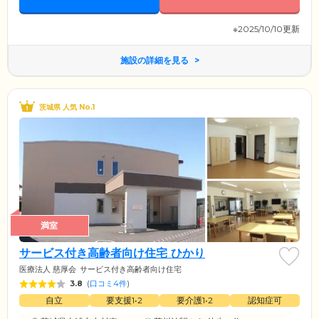
※2025/10/10更新
施設の詳細を見る
茨城県 人気 No.1
満室
サービス付き高齢者向け住宅 ひかり
医療法人 慈厚会
サービス付き高齢者向け住宅
3.8
(
口コミ4件
)
自立
要支援1•2
要介護1•2
認知症可