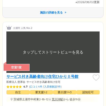
※2026/08/02更新
施設の詳細を見る
土浦市 人気 No.2
空室1室
サービス付き高齢者向け住宅ひかりⅡ号館
医療法人 慈厚会
サービス付き高齢者向け住宅
4.7
(
口コミ4件
/
入居体験談1件
)
自立
要支援1•2
要介護1〜3
認知症可
茨城県土浦市中村東2-18-12
荒川沖駅
から 徒歩19分