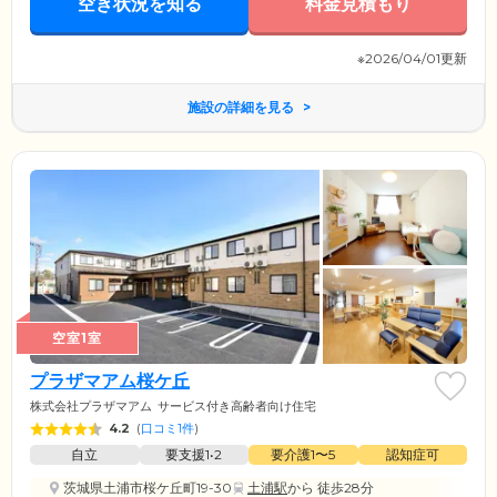
空き状況を知る
料金見積もり
※2026/04/01更新
施設の詳細を見る
空室1室
プラザマアム桜ケ丘
株式会社プラザマアム
サービス付き高齢者向け住宅
4.2
(
口コミ1件
)
自立
要支援1•2
要介護1〜5
認知症可
茨城県土浦市桜ケ丘町19-30
土浦駅
から 徒歩28分