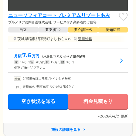
ニューソフィアコートプレミアムリゾートあみ
プルメリア訪問介護株式会社
サービス付き高齢者向け住宅
自立
要支援1•2
要介護1〜5
認知症可
茨城県稲敷郡阿見町よしわら6-8-1
荒川沖駅
7.6
月額
万円
(入居金
15.0
万円) + 介護保険料
家
3.4
万円
管
3.0
万円
食
1.2
万円
他
0
万円
2
個室 / 18m
/ プラン１
24時間介護士常駐
/
トイレ付き居室
定員35名
/
居室35室
/
2019年2月設立
/
空き状況を知る
料金見積もり
※2026/04/01更新
施設の詳細を見る