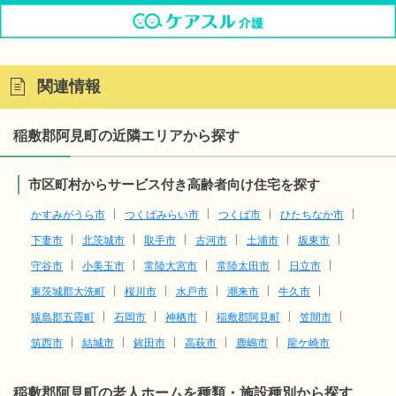
関連情報
稲敷郡阿見町の近隣エリアから探す
市区町村からサービス付き高齢者向け住宅を探す
かすみがうら市
つくばみらい市
つくば市
ひたちなか市
下妻市
北茨城市
取手市
古河市
土浦市
坂東市
守谷市
小美玉市
常陸大宮市
常陸太田市
日立市
東茨城郡大洗町
桜川市
水戸市
潮来市
牛久市
猿島郡五霞町
石岡市
神栖市
稲敷郡阿見町
笠間市
筑西市
結城市
鉾田市
高萩市
鹿嶋市
龍ケ崎市
稲敷郡阿見町の老人ホームを種類・施設種別から探す