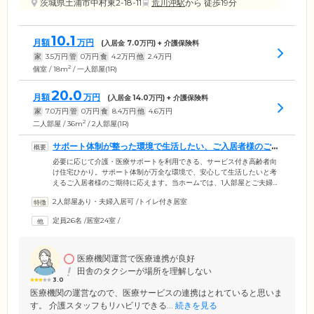
茨城県土浦市中村東2-18-11
荒川沖駅
から 徒歩19分
10.1
月額
万円
(入居金
7.0
万円) + 介護保険料
家
3.5
万円
管
0
万円
食
4.2
万円
他
2.4
万円
2
個室 / 18m
/ 一人部屋(1R)
20.0
月額
万円
(入居金
14.0
万円) + 介護保険料
家
7.0
万円
管
0
万円
食
8.4
万円
他
4.6
万円
2
二人部屋 / 36m
/ 2人部屋(1R)
サポート体制が整った環境で生活したい、ご入居者様のご期
待に応えます
必要に応じて介護・医療サポートを利用できる、サービス付き高齢者向
け住宅ひかり。サポート体制が万全な環境で、安心して生活したいと考
えるご入居者様のご期待に応えます。当ホームでは、1人部屋とご夫婦や
ごきょうだいで生活できる2人部屋を用意。各部屋には、介護ベッドやト
2人部屋あり・夫婦入居可
/
トイレ付き居室
イレ、エアコンなどの生活に必要なものを完備しています。基本的にご
自身のペースで毎日を過ごしていただけますので、ご家族の方と外出し
定員26名
/
居室24室
/
たり、ご友人をお招きしたり、思い思いの生活をお楽しみください。当
ホームでは、歩く・立つなどの動作ができる「自立」の方から、介護が
必要な方まで幅広くご入居いただけます。
医療機関運営で医療連携が良好
田舎のタクシーが場所を理解しない
3.0
医療機関の運営なので、医療サービスの連携はとれていると思いま
す。 介護スタッフもリハビリできる...
続きを見る