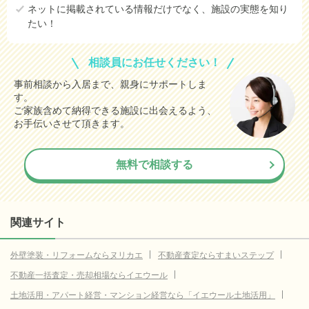
0.7
常陸太田市
(参考値)
万円
ネットに掲載されている情報だけでなく、施設の実態を知り
たい！
1.3
北茨城市
(参考値)
万円
14.9
牛久市
(参考値)
万円
相談員にお任せください！
18.2
鹿嶋市
(参考値)
万円
事前相談から入居まで、親身にサポートしま
す。
5.8
潮来市
(参考値)
万円
ご家族含めて納得できる施設に出会えるよう、
7.0
守谷市
お手伝いさせて頂きます。
(参考値)
万円
11.0
常陸大宮市
(参考値)
万円
無料で相談する
12.7
筑西市
(参考値)
万円
14.6
かすみがうら市
(参考値)
万円
6.7
神栖市
(参考値)
関連サイト
万円
8.0
鉾田市
(参考値)
万円
外壁塗装・リフォームならヌリカエ
不動産査定ならすまいステップ
11.3
つくばみらい市
(参考値)
万円
不動産一括査定・売却相場ならイエウール
6.6
小美玉市
(参考値)
万円
土地活用・アパート経営・マンション経営なら「イエウール土地活用」