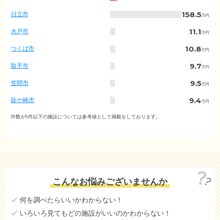
城
県
158.5
日立市
万円
の
入
11.1
水戸市
万円
居
金
10.8
つくば市
万円
相
場
9.7
取手市
万円
（市
区
9.5
笠間市
万円
町
村
9.4
龍ケ崎市
万円
別）
7.1
土浦市
件数が5件以下の施設については参考値として掲載をしております。
万円
4.4
ひたちなか市
万円
2.7
石岡市
万円
4.8
古河市
(参考値)
万円
こんなお悩みございませんか
2.3
結城市
(参考値)
万円
何を調べたらいいかわからない！
15.3
下妻市
(参考値)
万円
いろいろ見てもどの施設がいいのかわからない！