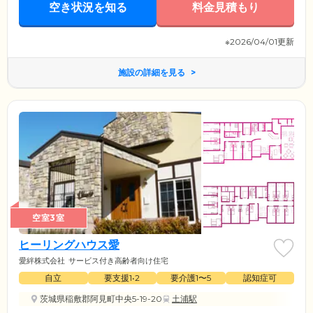
空き状況を知る
料金見積もり
※2026/04/01更新
施設の詳細を見る
空室3室
ヒーリングハウス愛
愛絆株式会社
サービス付き高齢者向け住宅
自立
要支援1•2
要介護1〜5
認知症可
茨城県稲敷郡阿見町中央5-19-20
土浦駅