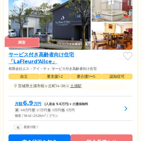
満室
サービス付き高齢者向け住宅
「LaFleurd'Alice」
有限会社エス・アイ・ティ
サービス付き高齢者向け住宅
自立
要支援1•2
要介護1〜5
認知症可
茨城県土浦市桜ヶ丘町14-38
土浦駅
6.9
月額
万円
(入居金
9.6
万円) + 介護保険料
家
4.8
万円
管
2.1
万円
食
0
万円
他
0
万円
2
個室 / 18.42~23.28m
/ プラン
居室13室
/