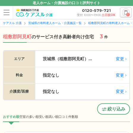
老人ホーム・介護施設の口コミ評判サイト
0120-579-721
掲載施設5万件超
0
受付 10:00〜19:00
土日祝OK
ケアスル 介護
茨城県の有料老人ホーム・介護施設一覧
稲敷郡阿見町の有料老人ホーム・
3
稲敷郡阿見町
の
サービス付き高齢者向け住宅
件
変更
茨城県（稲敷郡阿見町）...
エリア
指定なし
変更
料金
指定なし
変更
介護度/医療
絞り込み
おすすめ順
空室の多い順
安い順
高い順
口コミ件数順