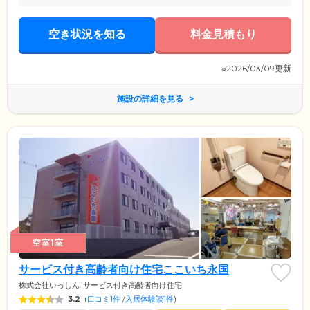
空き状況を知る
料金見積もり
※2026/03/09更新
施設の詳細を見る
空室1室
サービス付き高齢者向け住宅ここいち永国
株式会社いっしん
サービス付き高齢者向け住宅
3.2
(
口コミ1件
/
入居体験談1件
)