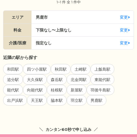
1~1 件 全 1 件中
エリア
男鹿市
変更
料金
下限なし〜上限なし
変更
介護/医療
指定なし
変更
近隣の駅から探す
和田駅
四ツ小屋駅
秋田駅
土崎駅
上飯島駅
追分駅
大久保駅
森岳駅
北金岡駅
東能代駅
能代駅
向能代駅
桂根駅
新屋駅
羽後牛島駅
出戸浜駅
天王駅
脇本駅
羽立駅
男鹿駅
カンタン60秒で申し込み