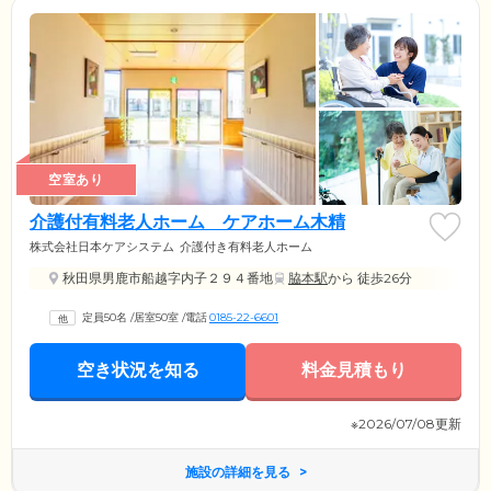
空室あり
介護付有料老人ホーム ケアホーム木精
株式会社日本ケアシステム
介護付き有料老人ホーム
秋田県男鹿市船越字内子２９４番地
脇本駅
から 徒歩26分
定員50名
/
居室50室
/
電話
0185-22-6601
空き状況を知る
料金見積もり
※2026/07/08更新
施設の詳細を見る