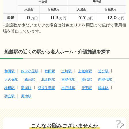
中央値
平均値
入居金
月額費用
入居金
月額費用
0
11.3
7.7
12.0
船越
万円
万円
万円
万円
※施設数が少ないエリアの場合は対象エリアを周辺まで広げて費用相
場を算出しています。
船越駅の近くの駅から老人ホーム・介護施設を探す
和田駅
四ツ小屋駅
秋田駅
土崎駅
上飯島駅
追分駅
大久保駅
森岳駅
北金岡駅
東能代駅
能代駅
向能代駅
桂根駅
新屋駅
羽後牛島駅
出戸浜駅
天王駅
脇本駅
羽立駅
男鹿駅
こんなお悩みございませんか