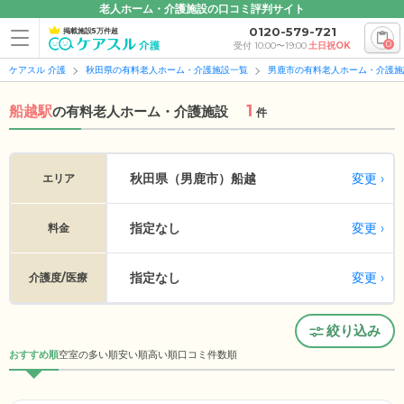
老人ホーム・介護施設の口コミ評判サイト
0120-579-721
掲載施設5万件超
0
受付 10:00〜19:00
土日祝OK
ケアスル 介護
秋田県の有料老人ホーム・介護施設一覧
男鹿市の有料老人ホーム・介護施
1
船越駅
の
有料老人ホーム・介護施設
件
変更
秋田県（男鹿市）
船越
エリア
指定なし
変更
料金
指定なし
変更
介護度/医療
絞り込み
おすすめ順
空室の多い順
安い順
高い順
口コミ件数順