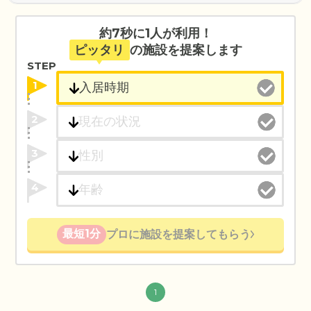
約7秒に1人が利用！
ピッタリ
の施設を提案します
STEP
1
2
3
4
最短1分
プロに施設を提案してもらう
1