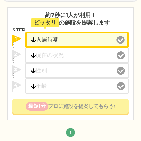
約7秒に1人が利用！
ピッタリ
の施設を提案します
STEP
1
2
3
4
最短1分
プロに施設を提案してもらう
1