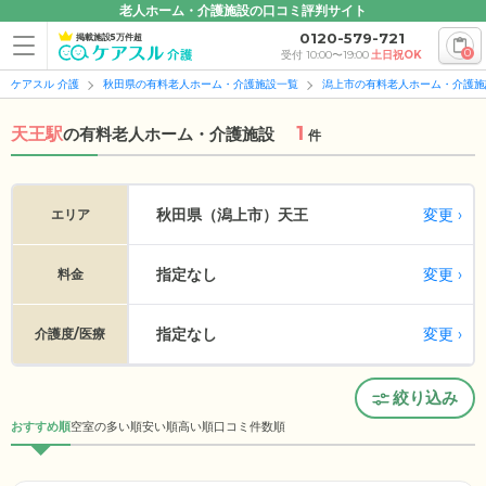
老人ホーム・介護施設の口コミ評判サイト
0120-579-721
掲載施設5万件超
0
受付 10:00〜19:00
土日祝OK
ケアスル 介護
秋田県の有料老人ホーム・介護施設一覧
潟上市の有料老人ホーム・介護施
1
天王駅
の
有料老人ホーム・介護施設
件
変更
秋田県（潟上市）
天王
エリア
指定なし
変更
料金
指定なし
変更
介護度/医療
絞り込み
おすすめ順
空室の多い順
安い順
高い順
口コミ件数順