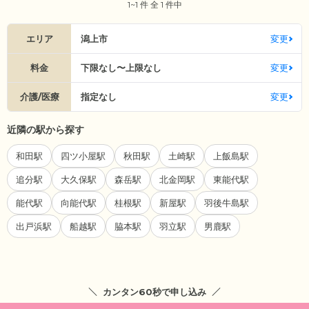
1~1 件 全 1 件中
エリア
潟上市
変更
料金
下限なし〜上限なし
変更
介護/医療
指定なし
変更
近隣の駅から探す
和田駅
四ツ小屋駅
秋田駅
土崎駅
上飯島駅
追分駅
大久保駅
森岳駅
北金岡駅
東能代駅
能代駅
向能代駅
桂根駅
新屋駅
羽後牛島駅
出戸浜駅
船越駅
脇本駅
羽立駅
男鹿駅
カンタン60秒で申し込み