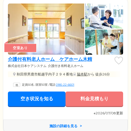
空室あり
介護付有料老人ホーム ケアホーム木精
株式会社日本ケアシステム
介護付き有料老人ホーム
秋田県男鹿市船越字内子２９４番地
脇本駅
から 徒歩26分
定員50名
/
居室50室
/
電話
0185-22-6601
空き状況を知る
料金見積もり
※2026/07/08更新
施設の詳細を見る