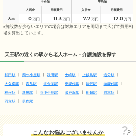
中央値
平均値
入居金
月額費用
入居金
月額費用
0
11.3
7.7
12.0
天王
万円
万円
万円
万円
※施設数が少ないエリアの場合は対象エリアを周辺まで広げて費用相
場を算出しています。
天王駅の近くの駅から老人ホーム・介護施設を探す
和田駅
四ツ小屋駅
秋田駅
土崎駅
上飯島駅
追分駅
大久保駅
森岳駅
北金岡駅
東能代駅
能代駅
向能代駅
桂根駅
新屋駅
羽後牛島駅
出戸浜駅
船越駅
脇本駅
羽立駅
男鹿駅
こんなお悩みございませんか