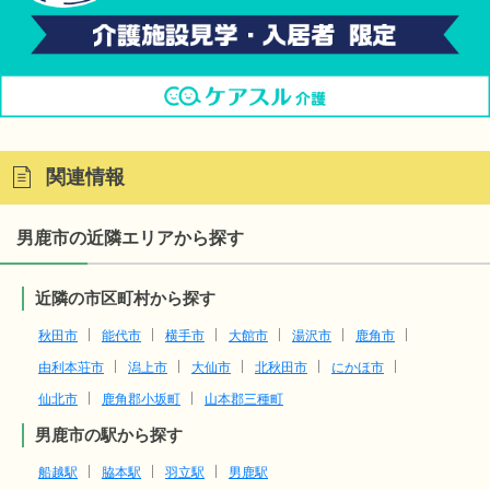
関連情報
男鹿市の近隣エリアから探す
近隣の市区町村から探す
秋田市
能代市
横手市
大館市
湯沢市
鹿角市
由利本荘市
潟上市
大仙市
北秋田市
にかほ市
仙北市
鹿角郡小坂町
山本郡三種町
男鹿市の駅から探す
船越駅
脇本駅
羽立駅
男鹿駅