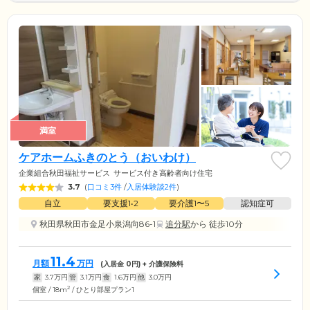
満室
ケアホームふきのとう（おいわけ）
企業組合秋田福祉サービス
サービス付き高齢者向け住宅
3.7
(
口コミ3件
/
入居体験談2件
)
自立
要支援1•2
要介護1〜5
認知症可
秋田県秋田市金足小泉潟向86-1
追分駅
から 徒歩10分
11.4
月額
万円
(入居金
0
円) + 介護保険料
家
3.7
万円
管
3.1
万円
食
1.6
万円
他
3.0
万円
2
個室 / 18m
/ ひとり部屋プラン1