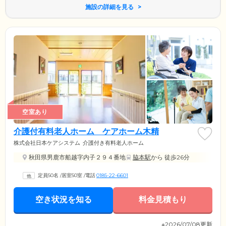
施設の詳細を見る
空室あり
介護付有料老人ホーム ケアホーム木精
株式会社日本ケアシステム
介護付き有料老人ホーム
秋田県男鹿市船越字内子２９４番地
脇本駅
から 徒歩26分
定員50名
/
居室50室
/
電話
0185-22-6601
空き状況を知る
料金見積もり
※2026/07/08更新