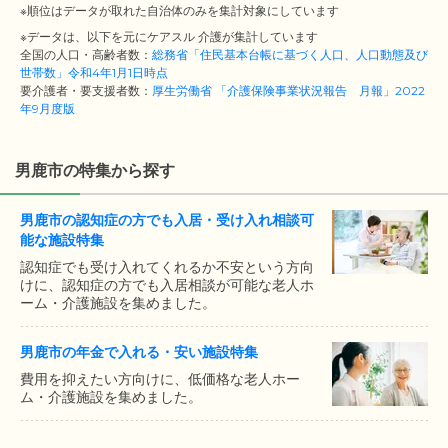
※順位はデータが取れた自治体のみを集計対象にしています
※データは、以下を元にケアスル 介護が集計しています
全国の人口・高齢者数：
総務省「住民基本台帳に基づく人口、人口動態及び
世帯数」令和4年1月1日時点
要介護者・要支援者数：
厚生労働省 「介護保険事業状況報告 月報」2022
年9月度版
男鹿市の特集から探す
男鹿市の認知症の方でも入居・受け入れ相談可
能な施設特集
認知症でも受け入れてくれるか不安という方向
けに、認知症の方でも入居相談が可能な老人ホ
ーム・介護施設を集めました。
男鹿市の年金で入れる・安い施設特集
費用を抑えたい方向けに、低価格な老人ホー
ム・介護施設を集めました。