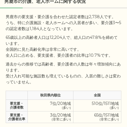
男鹿市の介護、老人ホームに関する状況
男鹿市の要支援・要介護を合わせた認定者数は2,738人です。

うち、特に介護施設・老人ホームへの入居者が多い、要介護3〜5
65歳以上の高齢者人口は12,204人で、総人口の47.8%を締めて
います。

全国的に見た高齢化率は非常に高いです。

過去からの推移では高齢者、要介護者の人数は年々増加傾向にあ
ります。

受け入れ可能な施設数も増えているものの、入居の難しさは変わ
秋田県内順位
全国
7位/20地域
510位/1511地域
要支援・
介護者数
(多い)
(多い)
3位/20地域
65位/1511地域
要支援・
介護者比率
(非常に多い)
(非常に多い)