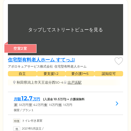
空室2室
住宅型有料老人ホーム すてっぷ
アポロキュアサービス株式会社
住宅型有料老人ホーム
自立
要支援1•2
要介護1〜5
認知症可
秋田県潟上市天王追分西50-4
出戸浜駅
12.7
月額
万円
(入居金
10.5
万円) + 介護保険料
家
3.5
万円
管
6.2
万円
食
1.5
万円
他
1.5
万円
個室 / プラン１
トイレ付き居室
2021年5月設立
/