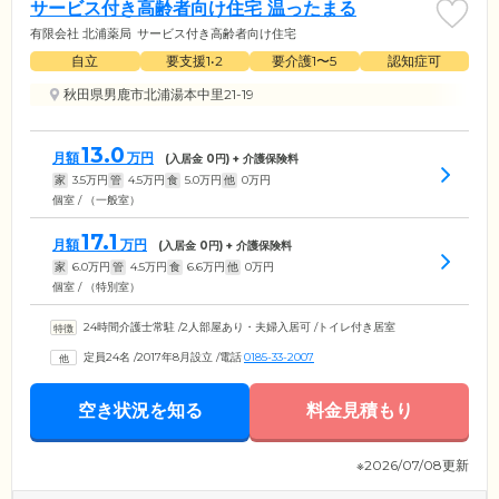
サービス付き高齢者向け住宅 温ったまる
有限会社 北浦薬局
サービス付き高齢者向け住宅
自立
要支援1•2
要介護1〜5
認知症可
秋田県男鹿市北浦湯本中里21-19
13.0
月額
万円
(入居金
0
円) + 介護保険料
家
3.5
万円
管
4.5
万円
食
5.0
万円
他
0
万円
個室 / （一般室）
17.1
月額
万円
(入居金
0
円) + 介護保険料
家
6.0
万円
管
4.5
万円
食
6.6
万円
他
0
万円
個室 / （特別室）
24時間介護士常駐
/
2人部屋あり・夫婦入居可
/
トイレ付き居室
定員24名
/
2017年8月設立
/
電話
0185-33-2007
空き状況を知る
料金見積もり
※2026/07/08更新