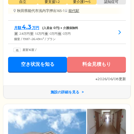
自立
要支援1•2
要介護1〜5
認知症可
秋田県能代市浅内字押出165-1
能代駅
4.3
月額
万円
(入居金
0
円) + 介護保険料
家
2.8
万円
管
1.5
万円
食
0
万円
他
0
万円
2
個室 / 19.87~26.49m
/ プラン
居室16室
/
空き状況を知る
料金見積もり
※2026/06/08更新
施設の詳細を見る