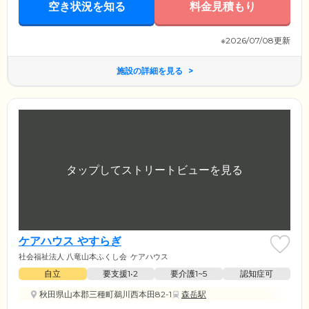
空き状況を知る
料金見積もり
※2026/07/08更新
施設の詳細を見る
ケアハウス やすらぎ
社会福祉法人 八竜山本ふくし会
ケアハウス
自立
要支援1•2
要介護1~5
認知症可
秋田県山本郡三種町鵜川西本田82-1
森岳駅