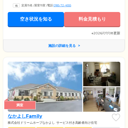
定員15名
/
居室15室
/
電話
0185-72-4555
空き状況を知る
料金見積もり
※2026/07/08更新
施設の詳細を見る
満室
なかよしFamily
株式会社ドリームホープなかよし
サービス付き高齢者向け住宅