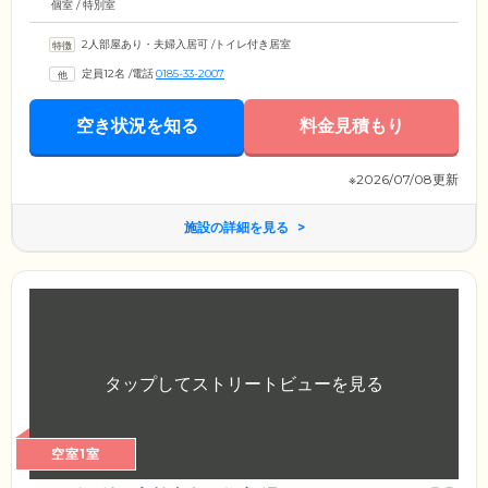
個室 / 特別室
2人部屋あり・夫婦入居可
/
トイレ付き居室
定員12名
/
電話
0185-33-2007
空き状況を知る
料金見積もり
※2026/07/08更新
施設の詳細を見る
空室1室