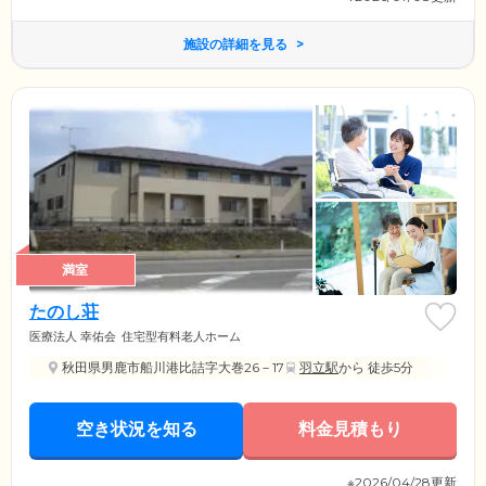
施設の詳細を見る
満室
たのし荘
医療法人 幸佑会
住宅型有料老人ホーム
秋田県男鹿市船川港比詰字大巻26－17
羽立駅
から 徒歩5分
空き状況を知る
料金見積もり
※2026/04/28更新