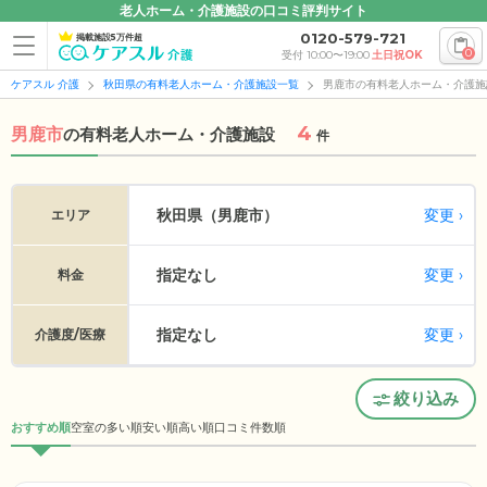
老人ホーム・介護施設の口コミ評判サイト
0120-579-721
掲載施設5万件超
0
受付 10:00〜19:00
土日祝OK
ケアスル 介護
秋田県の有料老人ホーム・介護施設一覧
男鹿市の有料老人ホーム・介護施
4
男鹿市
の
有料老人ホーム・介護施設
件
変更
秋田県（男鹿市）
エリア
指定なし
変更
料金
指定なし
変更
介護度/医療
絞り込み
おすすめ順
空室の多い順
安い順
高い順
口コミ件数順