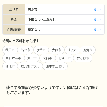
エリア
男鹿市
変更
料金
下限なし〜上限なし
変更
介護/医療
指定なし
変更
近隣の市区町村から探す
秋田市
能代市
横手市
大館市
湯沢市
鹿角市
由利本荘市
潟上市
大仙市
北秋田市
にかほ市
仙北市
鹿角郡小坂町
山本郡三種町
該当する施設が少ないようです。近隣にはこんな施設
もございます。