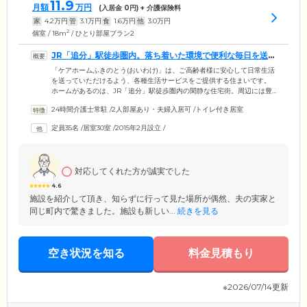
11.9
月額
万円
(入居金
0
円) + 介護保険料
家
4.2
万円
管
3.1
万円
食
1.6
万円
他
3.0
万円
2
個室 / 18m
/ ひとり部屋プラン2
JR「追分」駅徒歩圏内。落ち着いた環境で便利な毎日を送る
ことができます
「ケアホームふきのとう(おいわけ)」は、ご高齢者様に安心して日常生活
を送っていただけるよう、各種生活サービスをご提供する住まいです。
ホームがあるのは、JR「追分」駅徒歩圏内の閑静な住宅街。周辺には豊
かな自然が広がり、心穏やかに過ごせる環境でありながら、ご家族様や
24時間介護士常駐
/
2人部屋あり・夫婦入居可
/
トイレ付き居室
ご友人様もお気軽にお越しいただける利便性のよさが魅力です。ホーム
にはスタッフが24時間常駐し、掃除・洗濯などの生活の補助から、必要
定員35名
/
居室30室
/
2015年2月設立
/
に応じてご入浴・お食事・排せつの介助までサポート。そのほか、宅配
物・郵便物の受け取りや来客対応などのフロントサービス、生活相談な
ども承っています。
対応してくれた方が誠実でした
4.6
施設を紹介して頂き、知らずに行って見た場所が偶然、夫の実家と
同じ町内で驚きました。施設も新しい...
続きを見る
空き状況を知る
料金見積もり
※2026/07/14更新