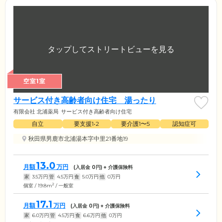
空室1室
サービス付き高齢者向け住宅 湯ったり
有限会社 北浦薬局
サービス付き高齢者向け住宅
自立
要支援1•2
要介護1〜5
認知症可
秋田県男鹿市北浦湯本字中里21番地19
13.0
月額
万円
(入居金
0
円) + 介護保険料
家
3.5
万円
管
4.5
万円
食
5.0
万円
他
0
万円
2
個室 / 19.8m
/ 一般室
17.1
月額
万円
(入居金
0
円) + 介護保険料
家
6.0
万円
管
4.5
万円
食
6.6
万円
他
0
万円