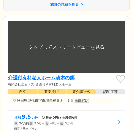
施設の詳細を見る
介護付有料老人ホーム萌木の郷
有限会社エム・ズ
介護付き有料老人ホーム
自立
要支援1•2
要介護1〜5
認知症可
秋田県能代市字寿域長根６３－１
向能代駅
9.5
月額
万円
(入居金
0
円) + 介護保険料
家
3.0
万円
管
2.0
万円
食
4.5
万円
他
0
万円
個室 / 基本プラン