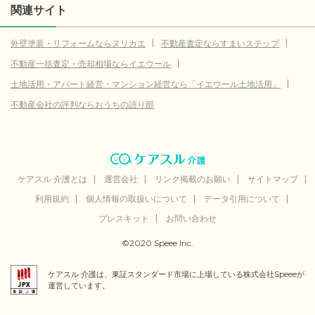
関連サイト
外壁塗装・リフォームならヌリカエ
不動産査定ならすまいステップ
不動産一括査定・売却相場ならイエウール
土地活用・アパート経営・マンション経営なら「イエウール土地活用」
不動産会社の評判ならおうちの語り部
ケアスル 介護とは
運営会社
リンク掲載のお願い
サイトマップ
利用規約
個人情報の取扱いについて
データ引用について
プレスキット
お問い合わせ
©2020 Speee Inc.
ケアスル 介護は、東証スタンダード市場に上場している株式会社Speeeが
運営しています。