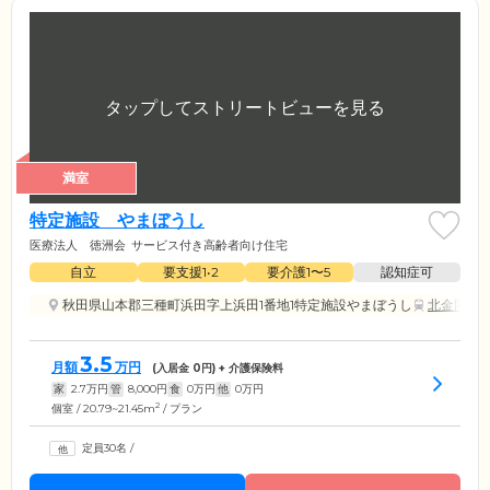
満室
特定施設 やまぼうし
医療法人 徳洲会
サービス付き高齢者向け住宅
自立
要支援1•2
要介護1〜5
認知症可
秋田県山本郡三種町浜田字上浜田1番地1特定施設やまぼうし
北金岡駅
3.5
月額
万円
(入居金
0
円) + 介護保険料
家
2.7
万円
管
8,000
円
食
0
万円
他
0
万円
2
個室 / 20.79~21.45m
/ プラン
定員30名
/