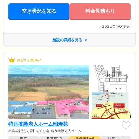
空き状況を知る
料金見積もり
※2026/04/01更新
施設の詳細を見る
潟上市 人気 No.1
特別養護老人ホーム昭寿苑
社会福祉法人昭和ふくし会
特別養護老人ホーム
自立
要支援1•2
要介護3〜5
認知症可