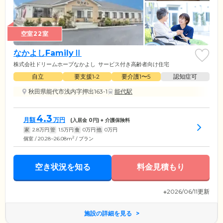
空室22室
なかよしFamilyⅡ
株式会社ドリームホープなかよし
サービス付き高齢者向け住宅
自立
要支援1•2
要介護1〜5
認知症可
秋田県能代市浅内字押出163-1
能代駅
4.3
月額
万円
(入居金
0
円) + 介護保険料
家
2.8
万円
管
1.5
万円
食
0
万円
他
0
万円
2
個室 / 20.28~26.08m
/ プラン
空き状況を知る
料金見積もり
※2026/06/11更新
施設の詳細を見る