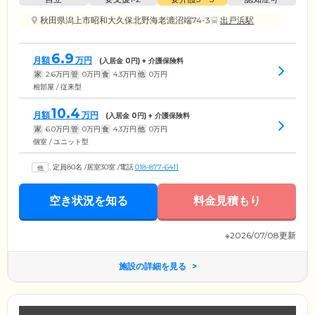
秋田県潟上市昭和大久保北野海老漉沼端74-3
出戸浜駅
6.9
月額
万円
(入居金
0
円) + 介護保険料
家
2.6
万円
管
0
万円
食
4.3
万円
他
0
万円
相部屋 / 従来型
10.4
月額
万円
(入居金
0
円) + 介護保険料
家
6.0
万円
管
0
万円
食
4.3
万円
他
0
万円
個室 / ユニット型
定員80名
/
居室30室
/
電話
018-877-6411
空き状況を知る
料金見積もり
※2026/07/08更新
施設の詳細を見る