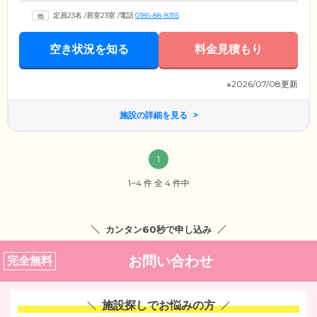
定員23名
/
居室23室
/
電話
0185-88-8355
空き状況を知る
料金見積もり
※2026/07/08更新
施設の詳細を見る
1
1~4 件 全 4 件中
カンタン60秒で申し込み
お問い合わせ
完全無料
施設探しでお悩みの方