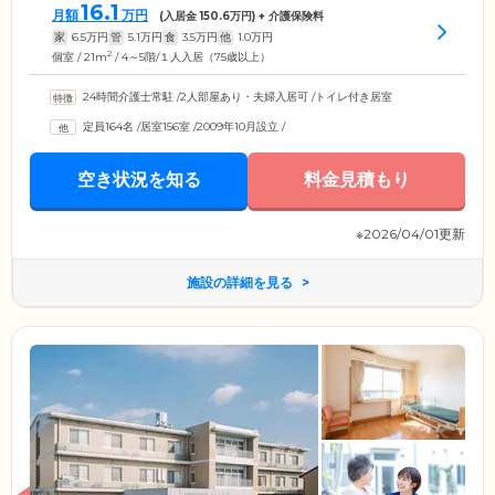
16.1
月額
万円
(入居金
150.6
万円) + 介護保険料
家
6.5
万円
管
5.1
万円
食
3.5
万円
他
1.0
万円
2
個室 / 21m
/ 4～5階/１人入居（75歳以上）
24時間介護士常駐
/
2人部屋あり・夫婦入居可
/
トイレ付き居室
定員164名
/
居室156室
/
2009年10月設立
/
空き状況を知る
料金見積もり
※2026/04/01更新
施設の詳細を見る