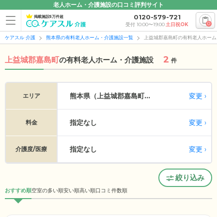
老人ホーム・介護施設の口コミ評判サイト
0120-579-721
掲載施設5万件超
0
受付 10:00〜19:00
土日祝OK
ケアスル 介護
熊本県の有料老人ホーム・介護施設一覧
上益城郡嘉島町の有料老人ホーム
2
上益城郡嘉島町
の
有料老人ホーム・介護施設
件
変更
熊本県（上益城郡嘉島町...
エリア
指定なし
変更
料金
指定なし
変更
介護度/医療
絞り込み
おすすめ順
空室の多い順
安い順
高い順
口コミ件数順