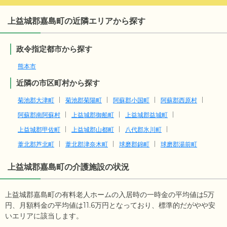
上益城郡嘉島町の近隣エリアから探す
政令指定都市から探す
熊本市
近隣の市区町村から探す
菊池郡大津町
菊池郡菊陽町
阿蘇郡小国町
阿蘇郡西原村
阿蘇郡南阿蘇村
上益城郡御船町
上益城郡益城町
上益城郡甲佐町
上益城郡山都町
八代郡氷川町
葦北郡芦北町
葦北郡津奈木町
球磨郡錦町
球磨郡湯前町
上益城郡嘉島町
の介護施設の状況
上益城郡嘉島町の有料老人ホームの入居時の一時金の平均値は
5
万
円、月額料金の平均値は
11.6
万円となっており、標準的だがやや安
いエリアに該当します。