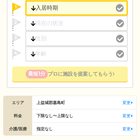
1
2
3
4
最短1分
プロに施設を提案してもらう
エリア
上益城郡嘉島町
変更
料金
下限なし〜上限なし
変更
介護/医療
指定なし
変更