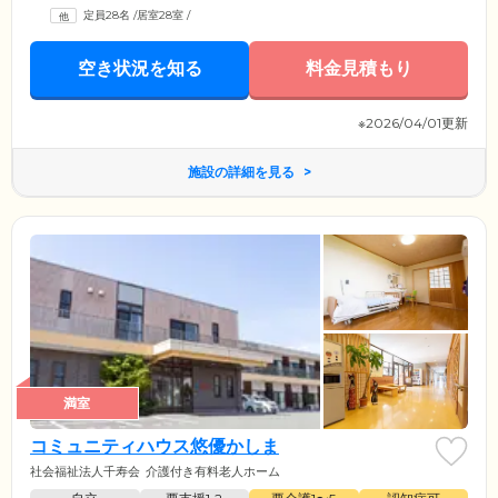
定員28名
/
居室28室
/
空き状況を知る
料金見積もり
※2026/04/01更新
施設の詳細を見る
満室
コミュニティハウス悠優かしま
社会福祉法人千寿会
介護付き有料老人ホーム