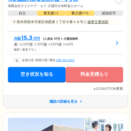
有限会社テイクケア・エフ
介護付き有料老人ホーム
自立
要支援1•2
要介護1〜5
認知症可
熊本県熊本市東区画図東１丁目８番４８号
健軍交番前駅
15.3
月額
万円
(入居金
0
円) + 介護保険料
家
4.2
万円
管
3.1
万円
食
5.3
万円
他
2.6
万円
個室 / 基本プラン
定員23名
/
居室23室
/
電話
096-334-5322
空き状況を知る
料金見積もり
※2026/07/08更新
施設の詳細を見る