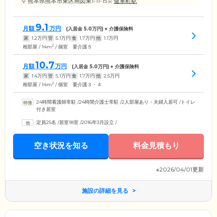
熊本県熊本市東区画図東1-11-15
健軍町駅
9.1
月額
万円
(入居金
5.0
万円) + 介護保険料
家
1.2
万円
管
5.1
万円
食
1.7
万円
他
1.1
万円
2
相部屋 / 14m
/ 個室 要介護５
10.7
月額
万円
(入居金
5.0
万円) + 介護保険料
家
1.4
万円
管
5.1
万円
食
1.7
万円
他
2.5
万円
2
相部屋 / 14m
/ 個室 要介護３・４
24時間看護師常駐
/
24時間介護士常駐
/
2人部屋あり・夫婦入居可
/
トイレ
付き居室
定員25名
/
居室18室
/
2016年3月設立
/
空き状況を知る
料金見積もり
※2026/04/01更新
施設の詳細を見る