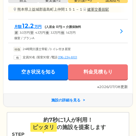
自立
要支援1•2
要介護1〜5
認知症可
熊本県上益城郡嘉島町上仲間１５１－１
健軍交番前駅
12.2
月額
万円
(入居金
0
円) + 介護保険料
家
3.0
万円
管
4.3
万円
食
3.3
万円
他
1.6
万円
個室 / プランA
24時間介護士常駐
/
トイレ付き居室
定員30名
/
居室30室
/
電話
096-234-8101
空き状況を知る
料金見積もり
※2026/07/08更新
施設の詳細を見る
約7秒に1人が利用！
ピッタリ
の施設を提案します
STEP