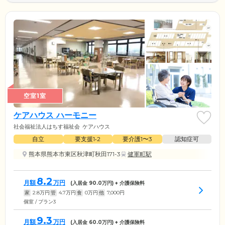
空室1室
ケアハウス ハーモニー
社会福祉法人はちす福祉会
ケアハウス
自立
要支援1•2
要介護1〜3
認知症可
熊本県熊本市東区秋津町秋田171-3
健軍町駅
8.2
月額
万円
(入居金
90.0
万円) + 介護保険料
家
2.8
万円
管
4.7
万円
食
0
万円
他
7,000
円
個室 / プラン3
9.3
月額
万円
(入居金
60.0
万円) + 介護保険料