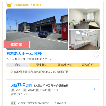
上益城郡嘉島町 人気 No.1
空室2室
有料老人ホーム 秋桜
さくら 株式会社
住宅型有料老人ホーム
自立
要支援2
要介護1〜5
認知症可
熊本県上益城郡嘉島町鯰2838-1
健軍町駅
11.0
月額
万円
(入居金
10.0
万円) + 介護保険料
家
4.5
万円
管
4.0
万円
食
2.5
万円
他
0
万円
個室 / プラン１
24時間介護士常駐
/
2人部屋あり・夫婦入居可