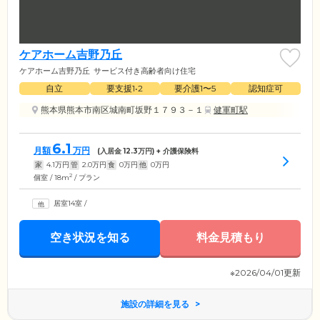
ケアホーム吉野乃丘
ケアホーム吉野乃丘
サービス付き高齢者向け住宅
自立
要支援1•2
要介護1〜5
認知症可
熊本県熊本市南区城南町坂野１７９３－１
健軍町駅
6.1
月額
万円
(入居金
12.3
万円) + 介護保険料
家
4.1
万円
管
2.0
万円
食
0
万円
他
0
万円
2
個室 / 18m
/ プラン
居室14室
/
空き状況を知る
料金見積もり
※2026/04/01更新
施設の詳細を見る