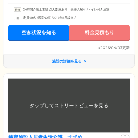
24時間介護士常駐
/
2人部屋あり・夫婦入居可
/
トイレ付き居室
定員48名
/
居室40室
/
2017年8月設立
/
空き状況を知る
料金見積もり
※2026/04/03更新
施設の詳細を見る
特定施設入居者生活介護 すずめ