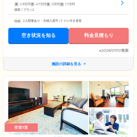
家
2.9
万円
管
4.7
万円
食
0
万円
他
1.7
万円
個室 / プラン2
2人部屋あり・夫婦入居可
/
トイレ付き居室
空き状況を知る
料金見積もり
※2026/07/01更新
施設の詳細を見る
空室1室