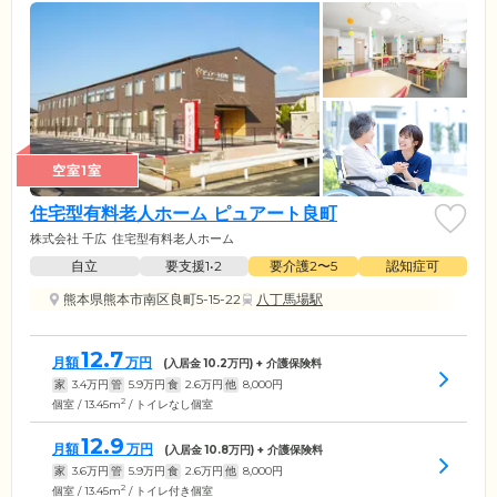
空室1室
住宅型有料老人ホーム ピュアート良町
株式会社 千広
住宅型有料老人ホーム
自立
要支援1•2
要介護2〜5
認知症可
熊本県熊本市南区良町5-15-22
八丁馬場駅
12.7
月額
万円
(入居金
10.2
万円) + 介護保険料
家
3.4
万円
管
5.9
万円
食
2.6
万円
他
8,000
円
2
個室 / 13.45m
/ トイレなし個室
12.9
月額
万円
(入居金
10.8
万円) + 介護保険料
家
3.6
万円
管
5.9
万円
食
2.6
万円
他
8,000
円
2
個室 / 13.45m
/ トイレ付き個室