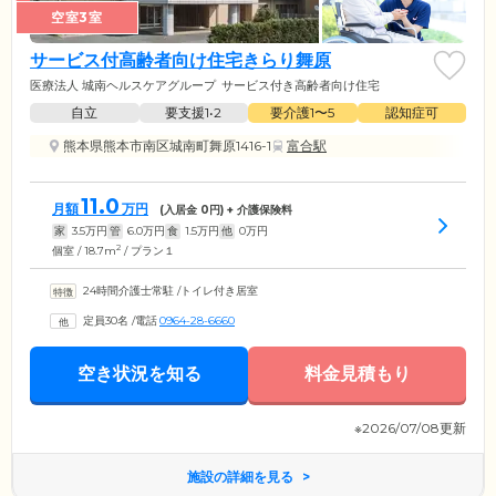
空室3室
サービス付高齢者向け住宅きらり舞原
医療法人 城南ヘルスケアグループ
サービス付き高齢者向け住宅
自立
要支援1•2
要介護1〜5
認知症可
熊本県熊本市南区城南町舞原1416-1
富合駅
11.0
月額
万円
(入居金
0
円) + 介護保険料
家
3.5
万円
管
6.0
万円
食
1.5
万円
他
0
万円
2
個室 / 18.7m
/ プラン１
24時間介護士常駐
/
トイレ付き居室
定員30名
/
電話
0964-28-6660
空き状況を知る
料金見積もり
※2026/07/08更新
施設の詳細を見る