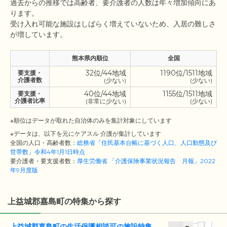
過去からの推移では高齢者、要介護者の人数は年々増加傾向にあ
ります。

受け入れ可能な施設はしばらく増えていないため、入居の難しさ
熊本県内順位
全国
32位/44地域
1190位/1511地域
要支援・
介護者数
(少ない)
(少ない)
40位/44地域
1155位/1511地域
要支援・
介護者比率
(非常に少ない)
(少ない)
※順位はデータが取れた自治体のみを集計対象にしています
※データは、以下を元にケアスル 介護が集計しています
全国の人口・高齢者数：
総務省「住民基本台帳に基づく人口、人口動態及び
世帯数」令和4年1月1日時点
要介護者・要支援者数：
厚生労働省 「介護保険事業状況報告 月報」2022
年9月度版
上益城郡嘉島町の特集から探す
上益城郡嘉島町の生活保護相談可の施設特集