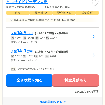
ヒルサイドガーデン大樹
医療法人杉村会 杉村病院
サービス付き高齢者向け住宅
自立
要支援1•2
要介護1〜5
認知症可
熊本県熊本市南区城南町今吉野989番地
富合駅
14.5
月額
万円
(入居金
14.7
万円) + 介護保険料
家
4.9
万円
管
4.6
万円
食
0
万円
他
5.0
万円
2
個室 / 25.16m
/ Bタイプ
14.7
月額
万円
(入居金
16.5
万円) + 介護保険料
家
5.5
万円
管
4.6
万円
食
0
万円
他
4.6
万円
2
個室 / 25.2m
/ Aタイプ
24時間介護士常駐
/
トイレ付き居室
空き状況を知る
料金見積もり
※2026/06/04更新
施設の詳細を見る