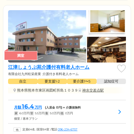
満室
江津しょうぶ苑介護付有料老人ホーム
有限会社九州松栄産業
介護付き有料老人ホーム
自立
要支援1•2
要介護1〜5
認知症可
熊本県熊本市東区画図町所島１０３９
神水交差点駅
16.4
月額
万円
(入居金
0
円) + 介護保険料
家
6.0
万円
管
5.5
万円
食
5.0
万円
他
0
万円
個室 / 基本プラン
定員64名
/
居室64室
/
電話
096-234-6757