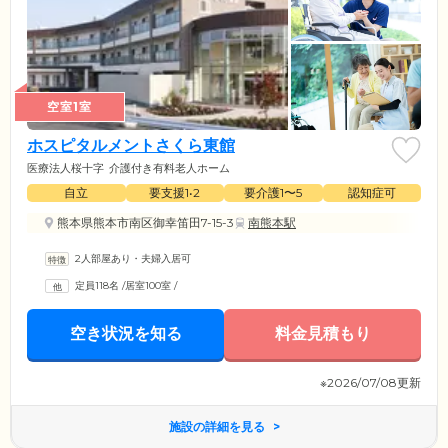
空室1室
ホスピタルメントさくら東館
医療法人桜十字
介護付き有料老人ホーム
自立
要支援1•2
要介護1〜5
認知症可
熊本県熊本市南区御幸笛田7-15-3
南熊本駅
2人部屋あり・夫婦入居可
定員118名
/
居室100室
/
空き状況を知る
料金見積もり
※2026/07/08更新
施設の詳細を見る