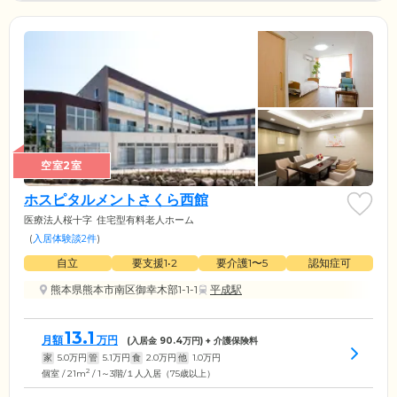
空室2室
ホスピタルメントさくら西館
医療法人桜十字
住宅型有料老人ホーム
(
入居体験談2件
)
自立
要支援1•2
要介護1〜5
認知症可
熊本県熊本市南区御幸木部1-1-1
平成駅
13.1
月額
万円
(入居金
90.4
万円) + 介護保険料
家
5.0
万円
管
5.1
万円
食
2.0
万円
他
1.0
万円
2
個室 / 21m
/ 1～3階/１人入居（75歳以上）