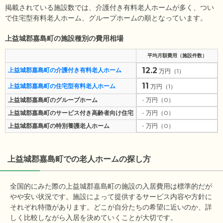
掲載されている施設数では、介護付き有料老人ホームが多く、つい
で住宅型有料老人ホーム、グループホームの順となっています。
上益城郡嘉島町の施設種別の費用相場
平均月額費用（施設件数）
12.2
上益城郡嘉島町の介護付き有料老人ホーム
万円（1）
11
上益城郡嘉島町の住宅型有料老人ホーム
万円（1）
上益城郡嘉島町のグループホーム
- 万円（0）
上益城郡嘉島町のサービス付き高齢者向け住宅
- 万円（0）
上益城郡嘉島町の特別養護老人ホーム
- 万円（0）
上益城郡嘉島町
での老人ホームの探し方
全国的にみた際の上益城郡嘉島町の施設の入居費用は標準的だが
やや安い状況です。施設によって提供するサービス内容や方針に
それぞれ特徴があります。どこが自分たちの希望に近いのか、詳
しく比較しながら入居を決めていくことが大切です。