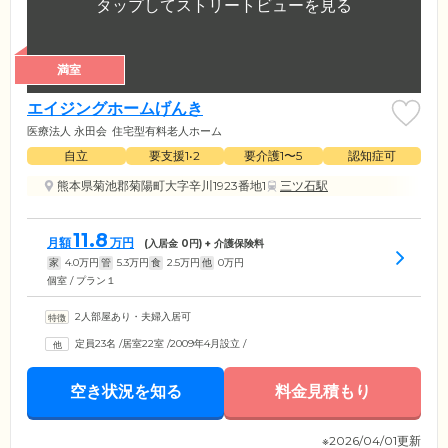
満室
エイジングホームげんき
医療法人 永田会
住宅型有料老人ホーム
自立
要支援1•2
要介護1〜5
認知症可
熊本県菊池郡菊陽町大字辛川1923番地1
三ツ石駅
11.8
月額
万円
(入居金
0
円) + 介護保険料
家
4.0
万円
管
5.3
万円
食
2.5
万円
他
0
万円
個室 / プラン１
2人部屋あり・夫婦入居可
定員23名
/
居室22室
/
2009年4月設立
/
空き状況を知る
料金見積もり
※2026/04/01更新