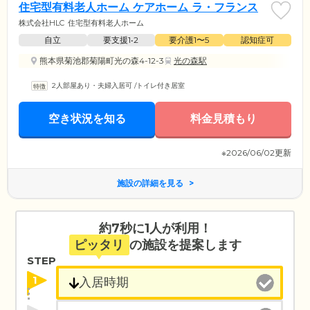
住宅型有料老人ホーム ケアホーム ラ・フランス
株式会社HLC
住宅型有料老人ホーム
自立
要支援1•2
要介護1〜5
認知症可
熊本県菊池郡菊陽町光の森4-12-3
光の森駅
2人部屋あり・夫婦入居可
/
トイレ付き居室
空き状況を知る
料金見積もり
※2026/06/02更新
施設の詳細を見る
約7秒に1人が利用！
ピッタリ
の施設を提案します
STEP
1