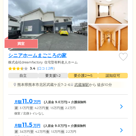
満室
シニアホームまごころの家
株式会社dreamfactory
住宅型有料老人ホーム
3.4
(
口コミ2件
)
自立
要支援1•2
要介護2〜5
認知症可
熊本県熊本市北区武蔵ケ丘7-2-6
武蔵塚駅
から 徒歩10分
11.0
月額
万円
(入居金
9.0
万円) + 介護保険料
家
3.1
万円
管
4.2
万円
食
1.5
万円
他
2.2
万円
個室 / 北側トイレなし
11.5
月額
万円
(入居金
9.0
万円) + 介護保険料
家
3.6
万円
管
4.2
万円
食
1.5
万円
他
2.2
万円