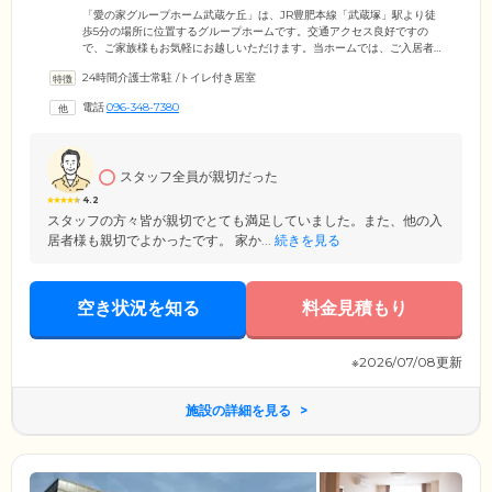
「愛の家グループホーム武蔵ケ丘」は、JR豊肥本線「武蔵塚」駅より徒
歩5分の場所に位置するグループホームです。交通アクセス良好ですの
で、ご家族様もお気軽にお越しいただけます。当ホームでは、ご入居者
様を少人数に分けてそこに専任のスタッフを配置。ご入居者様一人ひと
24時間介護士常駐
/
トイレ付き居室
りに合ったケアが行えるよう「ユニット制」を導入しています。また、
協力医療機関とも連携が取れており、急な体調不良時も適切に対応しま
電話
096-348-7380
すので、ご安心ください。ホーム内は明るくアットホームな雰囲気で
す。「笑顔溢れるホーム」を目指し、ご入居者様が孤独や不安を感じな
いようにいつもそばで寄り添います。どうぞ安心して大切なご家族をお
任せください。
スタッフ全員が親切だった
4.2
スタッフの方々皆が親切でとても満足していました。また、他の入
居者様も親切でよかったです。 家か...
続きを見る
空き状況を知る
料金見積もり
※2026/07/08更新
施設の詳細を見る