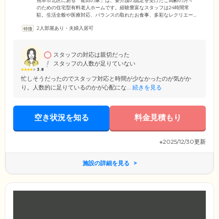
熊本市北区にある「龍田の家」は、要介護の認定を受けたご高齢の方々
のための住宅型有料老人ホームです。経験豊富なスタッフは24時間常
駐。生活全般や医療対応、バランスの取れたお食事、多彩なレクリエー
ションなど幅広いサービスで、ご入居者様の心豊かな毎日を支援しま
2人部屋あり・夫婦入居可
す。館内は段差をなくして、随所に手すりを設置したバリアフリー設計
を採用。プライバシーに配慮した個室のお部屋、明るく開放的なダイニ
ング、落ち着きのある畳コーナーなどで、思い思いに安らぎのひととき
をお過ごしいただけます。そのほか敷地内には広々とした駐車場を設け
スタッフの対応は親切だった
ており、お車でご来訪の際も便利な環境です。
スタッフの人数が足りていない
3.8
忙しそうだったのでスタッフ対応と時間が少なかったのが気がか
り。人数的に足りているのかが心配にな...
続きを見る
空き状況を知る
料金見積もり
※2025/12/30更新
施設の詳細を見る