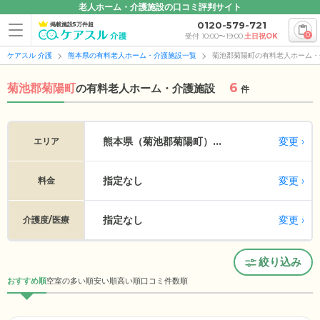
老人ホーム・介護施設の口コミ評判サイト
0120-579-721
掲載施設5万件超
0
受付 10:00〜19:00
土日祝OK
ケアスル 介護
熊本県の有料老人ホーム・介護施設一覧
菊池郡菊陽町の有料老人ホーム・
6
菊池郡菊陽町
の
有料老人ホーム・介護施設
件
変更
熊本県（菊池郡菊陽町）...
エリア
指定なし
変更
料金
指定なし
変更
介護度/医療
絞り込み
おすすめ順
空室の多い順
安い順
高い順
口コミ件数順