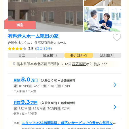
満室
有料老人ホーム龍田の家
合同会社ふくふく
住宅型有料老人ホーム
3.9
(
口コミ2件
)
自立
要支援1•2
要介護1〜5
認知症可
熊本県熊本市北区龍田弓削1-17-12
武蔵塚駅
から 徒歩13分
8.0
月額
万円
(入居金
0
円) + 介護保険料
家
1.8
万円
管
3.2
万円
食
3.0
万円
他
0
万円
二人部屋 / 二人室
9.3
月額
万円
(入居金
0
円) + 介護保険料
家
3.1
万円
管
3.2
万円
食
3.0
万円
他
0
万円
2
個室 / 13m
/ 個室
スタッフは24時間常駐。幅広いサービスで心豊かな毎日を
支援します