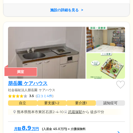
施設の詳細を見る
満室
朋岳園 ケアハウス
社会福祉法人朋岳園
ケアハウス
3.5
(
口コミ4件
)
自立
要支援1•2
要介護1
認知症可
熊本県熊本市東区石原2-4-10
武蔵塚駅
から 徒歩17分
8.9
月額
万円
(入居金
45.0
万円) + 介護保険料