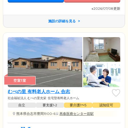
※2026/07/08更新
施設の詳細を見る
空室1室
むべの里 有料老人ホーム 合志
社会福祉法人 むべの里光栄
住宅型有料老人ホーム
自立
要支援1•2
要介護1〜5
認知症可
熊本県合志市豊岡1900-6
再春医療センター前駅