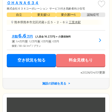
ＯＨＡＮＡ６３４
株式会社６３４コーポレーション
サービス付き高齢者向け住宅
自立
要支援1•2
要介護1〜5
認知症可
熊本県熊本市北区武蔵ヶ丘５－２－６
三里木駅
6.6
月額
万円
(入居金
16.2
万円) + 介護保険料
家
5.4
万円
管
1.2
万円
食
0
万円
他
0
万円
2
個室 / 30~32.1m
/ プラン
空き状況を知る
料金見積もり
※2026/04/01更新
施設の詳細を見る