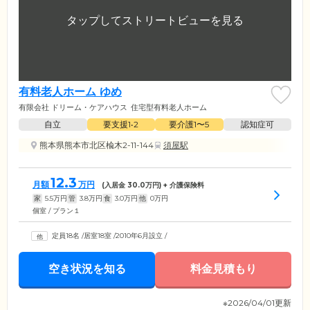
有料老人ホーム ゆめ
有限会社 ドリーム・ケアハウス
住宅型有料老人ホーム
自立
要支援1•2
要介護1〜5
認知症可
熊本県熊本市北区楡木2-11-144
須屋駅
12.3
月額
万円
(入居金
30.0
万円) + 介護保険料
家
5.5
万円
管
3.8
万円
食
3.0
万円
他
0
万円
個室 / プラン１
定員18名
/
居室18室
/
2010年6月設立
/
空き状況を知る
料金見積もり
※2026/04/01更新