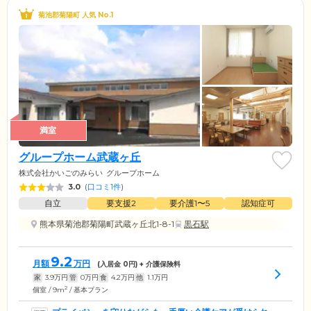
菊池郡菊陽町 人気 No.1
満室
グループホーム武蔵ヶ丘
株式会社かいごのみらい
グループホーム
3.0
(
口コミ1件
)
自立
要支援2
要介護1〜5
認知症可
熊本県菊池郡菊陽町武蔵ヶ丘北1-8-1
黒石駅
9.2
月額
万円
(入居金
0
円) + 介護保険料
家
3.9
万円
管
0
万円
食
4.2
万円
他
1.1
万円
2
個室 / 9m
/ 基本プラン