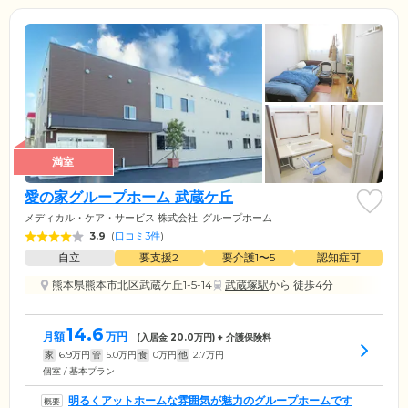
満室
愛の家グループホーム 武蔵ケ丘
メディカル・ケア・サービス 株式会社
グループホーム
3.9
(
口コミ3件
)
自立
要支援2
要介護1〜5
認知症可
熊本県熊本市北区武蔵ケ丘1-5-14
武蔵塚駅
から 徒歩4分
14.6
月額
万円
(入居金
20.0
万円) + 介護保険料
家
6.9
万円
管
5.0
万円
食
0
万円
他
2.7
万円
個室 / 基本プラン
明るくアットホームな雰囲気が魅力のグループホームです