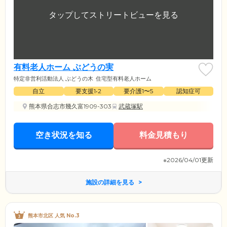
有料老人ホーム ぶどうの実
特定非営利活動法人 ぶどうの木
住宅型有料老人ホーム
自立
要支援1•2
要介護1〜5
認知症可
熊本県合志市幾久富1909-303
武蔵塚駅
空き状況を知る
料金見積もり
※2026/04/01更新
施設の詳細を見る
熊本市北区 人気 No.3