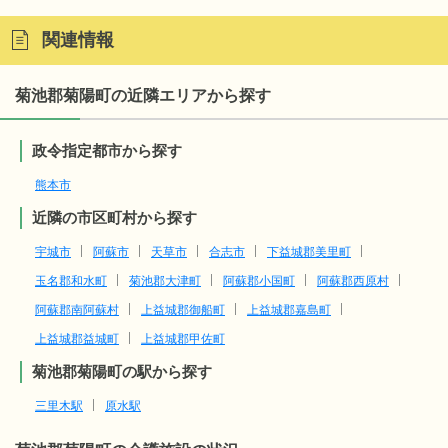
関連情報
菊池郡菊陽町の近隣エリアから探す
政令指定都市から探す
熊本市
近隣の市区町村から探す
宇城市
阿蘇市
天草市
合志市
下益城郡美里町
玉名郡和水町
菊池郡大津町
阿蘇郡小国町
阿蘇郡西原村
阿蘇郡南阿蘇村
上益城郡御船町
上益城郡嘉島町
上益城郡益城町
上益城郡甲佐町
菊池郡菊陽町の駅から探す
三里木駅
原水駅