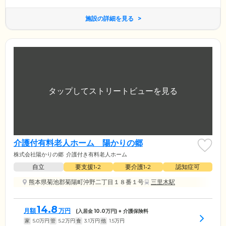
施設の詳細を見る
介護付有料老人ホーム 陽かりの郷
株式会社陽かりの郷
介護付き有料老人ホーム
自立
要支援1•2
要介護1•2
認知症可
熊本県菊池郡菊陽町沖野二丁目１８番１号
三里木駅
14.8
月額
万円
(入居金
10.0
万円) + 介護保険料
家
5.0
万円
管
5.2
万円
食
3.1
万円
他
1.5
万円