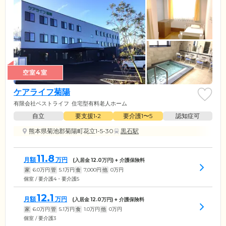
空室4室
ケアライフ菊陽
有限会社ベストライフ
住宅型有料老人ホーム
自立
要支援1•2
要介護1〜5
認知症可
熊本県菊池郡菊陽町花立1-5-30
黒石駅
11.8
月額
万円
(入居金
12.0
万円) + 介護保険料
家
6.0
万円
管
5.1
万円
食
7,000
円
他
0
万円
個室 / 要介護4・要介護5
12.1
月額
万円
(入居金
12.0
万円) + 介護保険料
家
6.0
万円
管
5.1
万円
食
1.0
万円
他
0
万円
個室 / 要介護3