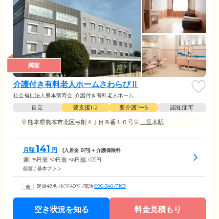
満室
介護付き有料老人ホームさわらびⅡ
社会福祉法人熊本菊寿会
介護付き有料老人ホーム
自立
要支援1•2
要介護1〜5
認知症可
熊本県熊本市北区弓削４丁目８番１０号
三里木駅
141
月額
円
(入居金
0
円) + 介護保険料
家
35
円
管
50
円
食
56
円
他
0
万円
個室 / 基本プラン
定員49名
/
居室49室
/
電話
096-348-7103
空き状況を知る
料金見積もり