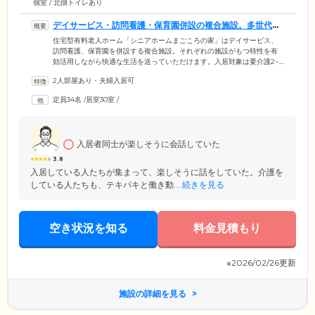
個室 / 北側トイレあり
デイサービス・訪問看護・保育園併設の複合施設。多世代交
流が強みです
住宅型有料老人ホーム「シニアホームまごころの家」はデイサービス、
訪問看護、保育園を併設する複合施設。それぞれの施設がもつ特性を有
効活用しながら快適な生活を送っていただけます。入居対象は要介護2~5
の方。24時間365日スタッフが常駐し、ご入居者様の安全・安心をお守り
2人部屋あり・夫婦入居可
しております。身体機能訓練や医療サポートを希望する場合には、ぜひ
併設の訪問看護ステーションやデイサービスをご利用ください。さらに
定員34名
/
居室30室
/
併設の保育園に通う園児との交流を積極的に行い、多世代の人々と触れ
合う機会も。お看取りにも対応可能な場合がありますので、ご入居後の
身体状況変化を不安に感じている方も、ぜひ一度ご相談ください。
入居者同士が楽しそうに会話していた
3.8
入居している人たちが集まって、楽しそうに話をしていた。介護を
している人たちも、テキパキと働き動...
続きを見る
空き状況を知る
料金見積もり
※2026/02/26更新
施設の詳細を見る