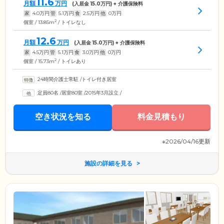
11.6
月額
万円
(入居金
15.0
万円) + 介護保険料
家
4.0
万円
管
5.1
万円
食
2.5
万円
他
0
万円
2
個室 / 13.85m
/ トイレなし
12.6
月額
万円
(入居金
15.0
万円) + 介護保険料
家
4.5
万円
管
5.1
万円
食
3.0
万円
他
0
万円
2
個室 / 15.73m
/ トイレあり
24時間介護士常駐
/
トイレ付き居室
定員80名
/
居室80室
/
2015年3月設立
/
空き状況を知る
料金見積もり
※2026/04/16更新
施設の詳細を見る