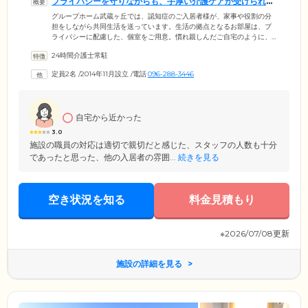
プライバシーを守りながらも、手厚い介護ケアが受けられる
住まいです
グループホーム武蔵ヶ丘では、認知症のご入居者様が、家事や役割の分
担をしながら共同生活を送っています。生活の拠点となるお部屋は、プ
ライバシーに配慮した、個室をご用意。慣れ親しんだご自宅のように、
ゆっくりとおくつろぎください。当ホームでは、ご入居者様を少人数の
24時間介護士常駐
グループに分け、グループごとに専任の職員を配置し、ケアを行う「ユ
ニット制」を採用しています。これにより、お一人おひとりに寄り添
定員2名
/
2014年11月設立
/
電話
096-288-3446
う、きめ細やかな介護ケアが可能に。経験豊富な介護スタッフが、ご入
居者様・ご家族様の気持ちに寄り添います。ご要望などがございました
ら、どうぞお気軽にご相談ください。
自宅から近かった
3.0
施設の職員の対応は適切で親切だと感じた、スタッフの人数も十分
であったと思った、他の入居者の雰囲...
続きを見る
空き状況を知る
料金見積もり
※2026/07/08更新
施設の詳細を見る