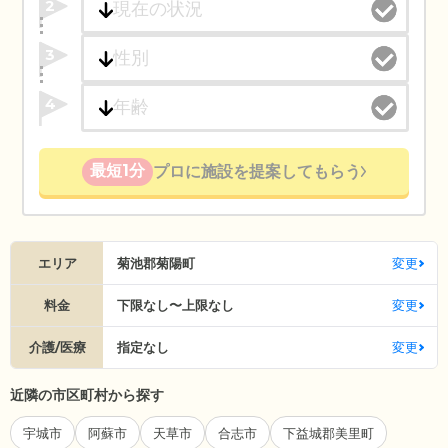
2
3
4
最短1分
プロに施設を提案してもらう
エリア
菊池郡菊陽町
変更
料金
下限なし〜上限なし
変更
介護/医療
指定なし
変更
近隣の市区町村から探す
宇城市
阿蘇市
天草市
合志市
下益城郡美里町