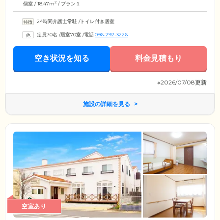
2
個室 / 18.47m
/ プラン１
24時間介護士常駐
/
トイレ付き居室
定員70名
/
居室70室
/
電話
096-292-3226
空き状況を知る
料金見積もり
※2026/07/08更新
施設の詳細を見る
空室あり