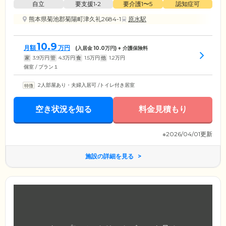
自立
要支援1•2
要介護1〜5
認知症可
熊本県菊池郡菊陽町津久礼2684-1
原水駅
10.9
月額
万円
(入居金
10.0
万円) + 介護保険料
家
3.9
万円
管
4.3
万円
食
1.5
万円
他
1.2
万円
個室 / プラン１
2人部屋あり・夫婦入居可
/
トイレ付き居室
空き状況を知る
料金見積もり
※2026/04/01更新
施設の詳細を見る