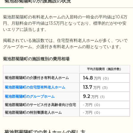
菊池郡菊陽町
の介護施設の状況
菊池郡菊陽町の有料老人ホームの入居時の一時金の平均値は
10.6
万
円、月額料金の平均値は
13.5
万円となっており、標準的だがやや安
いエリアに該当します。
掲載されている施設数では、住宅型有料老人ホームが多く、ついで
グループホーム、介護付き有料老人ホームの順となっています。
菊池郡菊陽町の施設種別の費用相場
平均月額費用（施設件数）
14.8
菊池郡菊陽町の介護付き有料老人ホーム
万円（0）
13.7
菊池郡菊陽町の住宅型有料老人ホーム
万円（3）
9.2
菊池郡菊陽町のグループホーム
万円（1）
菊池郡菊陽町のサービス付き高齢者向け住宅
- 万円（0）
菊池郡菊陽町の特別養護老人ホーム
- 万円（0）
菊池郡菊陽町
での老人ホームの探し方