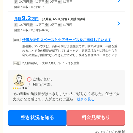
家
3.0
万円
管
4.7
万円
食
0
万円
他
1.2
万円
個室 / 年収150万円以下
9.2
月額
万円
(入居金
45.0
万円) + 介護保険料
家
3.0
万円
管
4.7
万円
食
0
万円
他
1.5
万円
個室 / 年収150万1円~160万円
快適な居住スペースとケアサービスをご提供しています
朋岳園ケアハウスは、高齢者向け介護施設です。病気や怪我、年齢を重
ねることで身体機能が低下してしまった方、家庭環境などの理由から在
宅での生活が困難になってきた方に対し、快適な居住スペースとケアサ
ービスをご提供しています。館内は全館バリアフリー構造。適切な廊下
2人部屋あり・夫婦入居可
/
トイレ付き居室
の広さや手すりの位置、段差のない生活動線など「過ごしやすさ」に配
慮したつくりになっています。ご入居者様の身体状態に応じて、ポータ
ブルトイレをお持ち込みいただいたり、据え置き式の手すりを追加で設
置することも可能です。ご入居後に必要になった際には、介護スタッフ
立地が良い。
までお気軽にご相談ください。
対応が不満。
3.0
その当時の施設長がはっきりしない人で頼りなく感じた。任せて大
丈夫かなと感じて、入所までには至ら...
続きを見る
空き状況を知る
料金見積もり
※2026/03/05更新