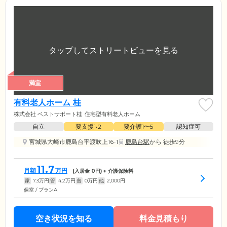
満室
有料老人ホーム 桂
株式会社 ベストサポート桂
住宅型有料老人ホーム
自立
要支援1•2
要介護1〜5
認知症可
宮城県大崎市鹿島台平渡吹上16-1
鹿島台駅
から 徒歩9分
11.7
月額
万円
(入居金
0
円) + 介護保険料
家
7.3
万円
管
4.2
万円
食
0
万円
他
2,000
円
個室 / プランA
空き状況を知る
料金見積もり