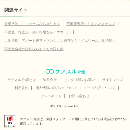
関連サイト
外壁塗装・リフォームならヌリカエ
不動産査定ならすまいステップ
不動産一括査定・売却相場ならイエウール
土地活用・アパート経営・マンション経営なら「イエウール土地活用」
不動産会社の評判ならおうちの語り部
ケアスル 介護とは
運営会社
リンク掲載のお願い
サイトマップ
利用規約
個人情報の取扱いについて
データ引用について
プレスキット
お問い合わせ
©2020 Speee Inc.
ケアスル 介護は、東証スタンダード市場に上場している株式会社Speeeが
運営しています。