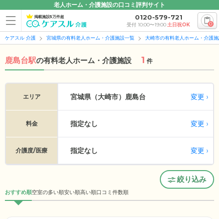
老人ホーム・介護施設の口コミ評判サイト
0120-579-721
掲載施設5万件超
0
受付 10:00〜19:00
土日祝OK
ケアスル 介護
宮城県の有料老人ホーム・介護施設一覧
大崎市の有料老人ホーム・介護施
1
鹿島台駅
の
有料老人ホーム・介護施設
件
変更
宮城県（大崎市）
鹿島台
エリア
指定なし
変更
料金
指定なし
変更
介護度/医療
絞り込み
おすすめ順
空室の多い順
安い順
高い順
口コミ件数順