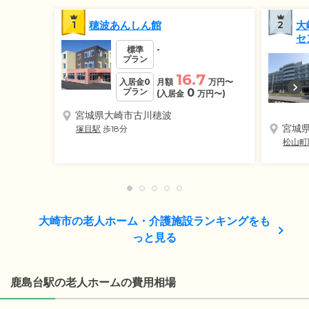
1
穂波あんしん館
2
大
セ
標準
-
プラン
16.7
入居金0
月額
万円
〜
プラン
0
(入居金
万円
〜)
宮城県大崎市古川穂波
宮城
塚目駅
歩18分
松山町
大崎市の老人ホーム・介護施設ランキングをも
っと見る
鹿島台駅の老人ホームの費用相場