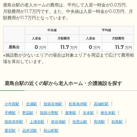
鹿島台駅の老人ホームの費用は、平均して入居一時金が0.0万円、
月額費用が11.7万円です。また、中央値は入居一時金が0.0万円、月
額費用が11.7万円となっています。
中央値
平均値
入居金
月額費用
入居金
月額費用
0
11.7
0
11.7
鹿島台
万円
万円
万円
万円
※施設数が少ないエリアの場合は対象エリアを周辺まで広げて費用相
場を算出しています。
鹿島台駅の近くの駅から老人ホーム・介護施設を探す
小牛田駅
北浦駅
陸前谷地駅
松島海岸駅
高城町駅
手樽駅
野蒜駅
陸前小野駅
鹿妻駅
矢本駅
東矢本駅
陸前赤井駅
上涌谷駅
前谷地駅
佳景山駅
和渕駅
松島駅
愛宕駅
品井沼駅
松山町駅