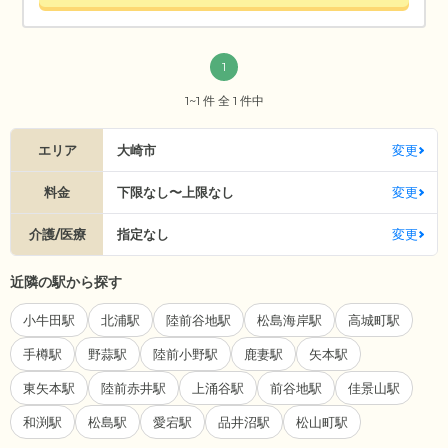
1
1~1 件 全 1 件中
エリア
大崎市
変更
料金
下限なし〜上限なし
変更
介護/医療
指定なし
変更
近隣の駅から探す
小牛田駅
北浦駅
陸前谷地駅
松島海岸駅
高城町駅
手樽駅
野蒜駅
陸前小野駅
鹿妻駅
矢本駅
東矢本駅
陸前赤井駅
上涌谷駅
前谷地駅
佳景山駅
和渕駅
松島駅
愛宕駅
品井沼駅
松山町駅