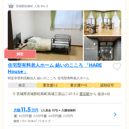
宮城郡松島町 人気 No.2
満室
住宅型有料老人ホーム 結いのこころ 「HARE
House」
特定非営利活動法人 結いのこころ
住宅型有料老人ホーム
自立
要支援1•2
要介護1〜5
認知症可
宮城県宮城郡松島町高城三居山二47-3
愛宕駅
から 徒歩4分
11.5
月額
万円
(入居金
0
円) + 介護保険料
家
3.0
万円
管
2.0
万円
食
4.5
万円
他
2.0
万円
2
個室 / 13.1~15.9m
/ Cタイプ