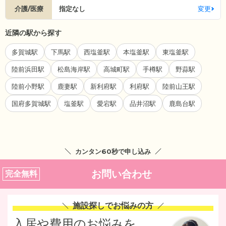
介護/医療
指定なし
変更
近隣の駅から探す
多賀城駅
下馬駅
西塩釜駅
本塩釜駅
東塩釜駅
陸前浜田駅
松島海岸駅
高城町駅
手樽駅
野蒜駅
陸前小野駅
鹿妻駅
新利府駅
利府駅
陸前山王駅
国府多賀城駅
塩釜駅
愛宕駅
品井沼駅
鹿島台駅
カンタン60秒で申し込み
お問い合わせ
完全無料
施設探しでお悩みの方
入居や費用のお悩みを