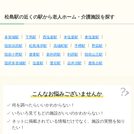
松島駅の近くの駅から老人ホーム・介護施設を探す
多賀城駅
下馬駅
西塩釜駅
本塩釜駅
東塩釜駅
陸前浜田駅
松島海岸駅
高城町駅
手樽駅
野蒜駅
陸前小野駅
鹿妻駅
新利府駅
利府駅
陸前山王駅
国府多賀城駅
塩釜駅
愛宕駅
品井沼駅
鹿島台駅
こんなお悩みございませんか
何を調べたらいいかわからない！
いろいろ見てもどの施設がいいのかわからない！
ネットに掲載されている情報だけでなく、施設の実態を知り
たい！