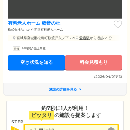
有料老人ホーム 郷音の杜
株式会社Ashty
住宅型有料老人ホーム
宮城県宮城郡松島町桜渡戸欠ノ下5-21
愛宕駅
から 徒歩29分
24時間介護士常駐
空き状況を知る
料金見積もり
※2026/04/01更新
施設の詳細を見る
約7秒に1人が利用！
ピッタリ
の施設を提案します
STEP
1