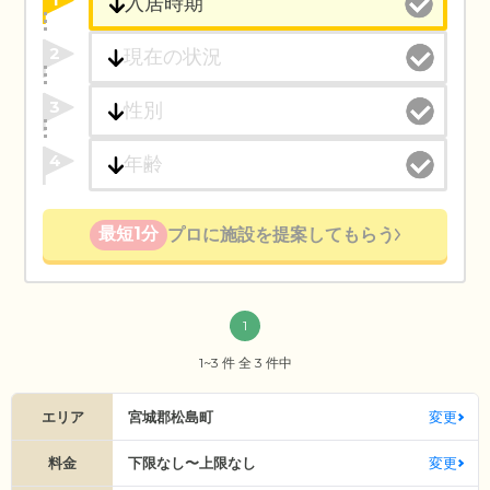
2
3
4
最短1分
プロに施設を提案してもらう
1
1~3 件 全 3 件中
エリア
宮城郡松島町
変更
料金
下限なし〜上限なし
変更