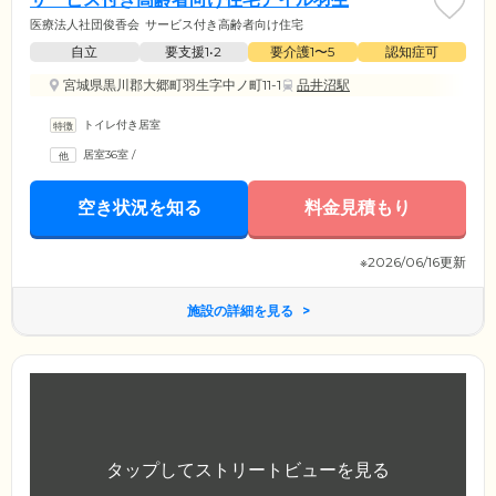
医療法人社団俊香会
サービス付き高齢者向け住宅
自立
要支援1•2
要介護1〜5
認知症可
宮城県黒川郡大郷町羽生字中ノ町11-1
品井沼駅
トイレ付き居室
居室36室
/
空き状況を知る
料金見積もり
※2026/06/16更新
施設の詳細を見る