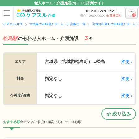
老人ホーム・介護施設の口コミ評判サイト
0120-579-721
掲載施設5万件超
0
受付 10:00〜19:00
土日祝OK
ケアスル 介護
宮城県の有料老人ホーム・介護施設一覧
宮城郡松島町の有料老人ホーム・
3
松島駅
の
有料老人ホーム・介護施設
件
変更
宮城県（宮城郡松島町）...
松島
エリア
指定なし
変更
料金
指定なし
変更
介護度/医療
絞り込み
おすすめ順
空室の多い順
安い順
高い順
口コミ件数順