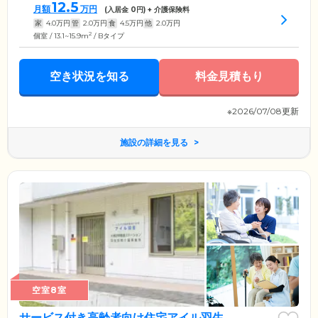
12.5
月額
万円
(入居金
0
円) + 介護保険料
家
4.0
万円
管
2.0
万円
食
4.5
万円
他
2.0
万円
2
個室 / 13.1~15.9m
/ Bタイプ
空き状況を知る
料金見積もり
※2026/07/08更新
施設の詳細を見る
空室8室
サービス付き高齢者向け住宅アイル羽生