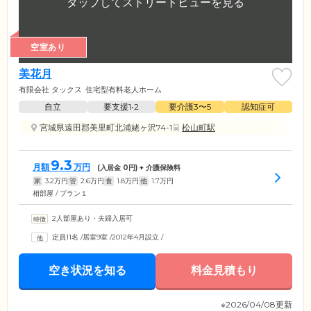
空室あり
美花月
有限会社 タックス
住宅型有料老人ホーム
自立
要支援1•2
要介護3〜5
認知症可
宮城県遠田郡美里町北浦姥ヶ沢74-1
松山町駅
9.3
月額
万円
(入居金
0
円) + 介護保険料
家
3.2
万円
管
2.6
万円
食
1.8
万円
他
1.7
万円
相部屋 / プラン１
2人部屋あり・夫婦入居可
定員11名
/
居室9室
/
2012年4月設立
/
空き状況を知る
料金見積もり
※2026/04/08更新