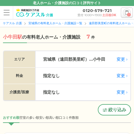
老人ホーム・介護施設の口コミ評判サイト
0120-579-721
掲載施設5万件超
0
受付 10:00〜19:00
土日祝OK
ケアスル 介護
宮城県の有料老人ホーム・介護施設一覧
遠田郡美里町の有料老人ホーム・
7
小牛田駅
の
有料老人ホーム・介護施設
件
変更
宮城県（遠田郡美里町）...
小牛田
エリア
指定なし
変更
料金
指定なし
変更
介護度/医療
絞り込み
おすすめ順
空室の多い順
安い順
高い順
口コミ件数順