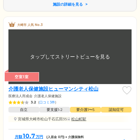
施設の詳細を見る
大崎市 人気 No.3
空室1室
介護老人保健施設ヒューマンシティ松山
医療法人而成会
介護老人保健施設
3.2
(
口コミ3件
)
自立
要支援1•2
要介護1〜5
認知症可
宮城県大崎市松山千石広田35
松山町駅
10.7
月額
万円
(入居金
0
円) + 介護保険料