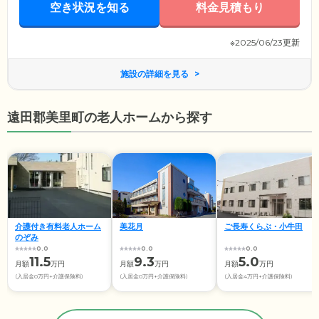
空き状況を知る
料金見積もり
※2025/06/23更新
施設の詳細を見る
遠田郡美里町の老人ホームから探す
介護付き有料老人ホーム
美花月
ご長寿くらぶ・小牛田
のぞみ
0.0
0.0
0.0
11.5
9.3
5.0
月額
万円
月額
万円
月額
万円
(入居金0万円+介護保険料)
(入居金0万円+介護保険料)
(入居金4万円+介護保険料)