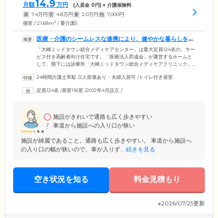
14.9
月額
万円
(入居金
0
円) + 介護保険料
家
7.4
万円
管
4.8
万円
食
2.0
万円
他
7,000
円
2
個室 / 21.68m
/ 要介護5
医療・介護のシームレスな連携により、健やかな暮らしをお
守りしています
「大崎ミッドタウン総合メディケアセンター」は最大定員124名の、サー
ビス付き高齢者向け住宅です。「医療法人而成会」が運営するホームと
して、階下には診療所「大崎ミッドタウン総合メディケアクリニック」
を併設。医療・看護・介護のシームレスな連携により、ご入居者のみな
24時間介護士常駐
/
2人部屋あり・夫婦入居可
/
トイレ付き居室
さまの健やかな暮らしをお守りしています。「人工透析対応型」「介護
対応型」「リハビリ対応型」「認知症対応型」「終末期対応型」といっ
定員124名
/
居室116室
/
2012年4月設立
/
た専門性の高いサポートを行っているため、医療ニーズの高い方やご自
宅での介護が困難な方など、どなたでもお気軽にお問い合わせくださ
い。
施設がきれいで通路も広く歩きやすい
車道から施設への入り口が狭い
4.4
施設が綺麗であること。通路も広く歩きやすい。 車道から施設へ
の入り口の幅が狭いので、車が入りず...
続きを見る
空き状況を知る
料金見積もり
※2026/07/25更新