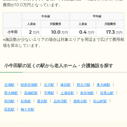
費用が10.0万円となっています。
中央値
平均値
入居金
月額費用
入居金
月額費用
2
10.0
0.4
17.3
小牛田
万円
万円
万円
万円
※施設数が少ないエリアの場合は対象エリアを周辺まで広げて費用相
場を算出しています。
小牛田駅の近くの駅から老人ホーム・介護施設を探す
北浦駅
陸前谷地駅
古川駅
塚目駅
西古川駅
東大崎駅
西大崎駅
高城町駅
手樽駅
上涌谷駅
前谷地駅
佳景山駅
和渕駅
松島駅
愛宕駅
品井沼駅
鹿島台駅
松山町駅
田尻駅
梅ケ沢駅