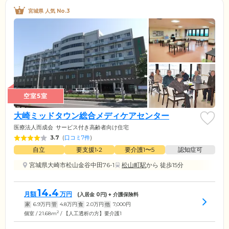
宮城県 人気 No.3
空室5室
大崎ミッドタウン総合メディケアセンター
医療法人而成会
サービス付き高齢者向け住宅
3.7
(
口コミ7件
)
自立
要支援1•2
要介護1〜5
認知症可
宮城県大崎市松山金谷中田76-1
松山町駅
から 徒歩15分
14.4
月額
万円
(入居金
0
円) + 介護保険料
家
6.9
万円
管
4.8
万円
食
2.0
万円
他
7,000
円
2
個室 / 21.68m
/ 【人工透析の方】要介護1