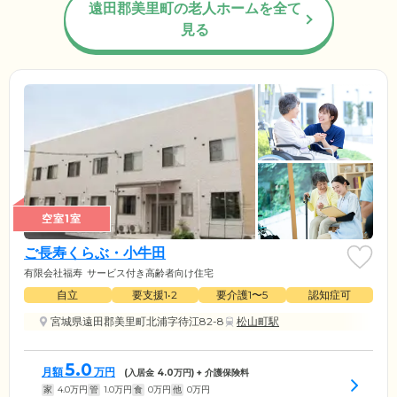
遠田郡美里町の老人ホームを全て
見る
空室1室
ご長寿くらぶ・小牛田
有限会社福寿
サービス付き高齢者向け住宅
自立
要支援1•2
要介護1〜5
認知症可
宮城県遠田郡美里町北浦字待江82-8
松山町駅
5.0
月額
万円
(入居金
4.0
万円) + 介護保険料
家
4.0
万円
管
1.0
万円
食
0
万円
他
0
万円