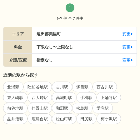
1
1~7 件 全 7 件中
エリア
遠田郡美里町
変更
料金
下限なし〜上限なし
変更
介護/医療
指定なし
変更
近隣の駅から探す
北浦駅
陸前谷地駅
古川駅
塚目駅
西古川駅
東大崎駅
西大崎駅
高城町駅
手樽駅
上涌谷駅
前谷地駅
佳景山駅
和渕駅
松島駅
愛宕駅
品井沼駅
鹿島台駅
松山町駅
田尻駅
梅ケ沢駅