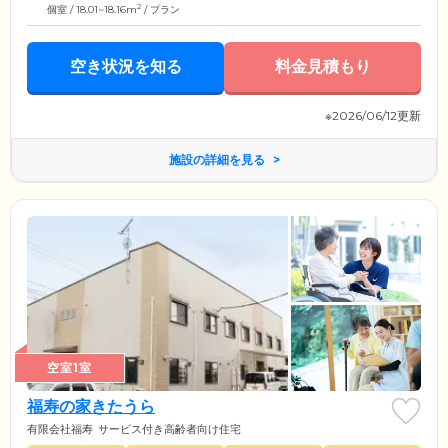
2
個室 / 18.01~18.16m
/ プラン
空き状況を知る
料金見積もり
※2026/06/12更新
施設の詳細を見る
空室1室
福寿の家きたうら
有限会社福寿
サービス付き高齢者向け住宅