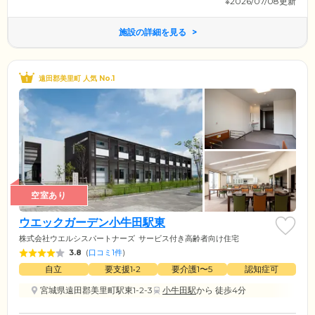
※2026/07/08更新
施設の詳細を見る
遠田郡美里町 人気 No.1
空室あり
ウエックガーデン小牛田駅東
株式会社ウエルシスパートナーズ
サービス付き高齢者向け住宅
3.8
(
口コミ1件
)
自立
要支援1•2
要介護1〜5
認知症可
宮城県遠田郡美里町駅東1-2-3
小牛田駅
から 徒歩4分