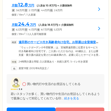
12.8
月額
万円
(入居金
10.8
万円) + 介護保険料
家
3.6
万円
管
2.1
万円
食
4.4
万円
他
2.6
万円
2
個室 / 19m
/ 1人部屋
24.4
月額
万円
(入居金
18.9
万円) + 介護保険料
家
6.3
万円
管
4.1
万円
食
8.7
万円
他
5.3
万円
2
個室 / 39m
/ 2人入居可能部屋
遠田郡のサービス付き高齢者向け住宅。お部屋は全室個室で
す
「ウェックガーデン小牛田駅東」は、宮城県遠田郡に位置するサービス
付き高齢者向け住宅です。ご入居いただけるのは、60歳以上、または要
支援・要介護の認定を受けた60歳未満の方。必要に応じたサービスを受
けながら、思いおもいに生活を送れます。ご入居のみなさまがお住まい
24時間介護士常駐
/
2人部屋あり・夫婦入居可
/
トイレ付き居室
になるお部屋は、全19室の個室をご用意。プライバシーの保たれた空間
で、おひとりの時間を大切にしていただけます。さらに、おふたりでご
居室19室
/
2012年8月設立
/
入居いただけるお部屋もご用意。39.82㎡の広々とした室内にキッチン・
浴室を完備しています。ご夫婦でのご入居をお考えの方はぜひお問い合
わせください。
買い物代行や生活のお世話をしてくれる
3.8
若いスタッフが多く、買い物代行や生活のお世話もしてくれるよう
で親身になって対応してくれている印...
続きを見る