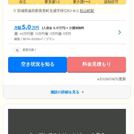
自立
要支援1•2
要介護1〜5
認知症可
宮城県遠田郡美里町北浦字待江82-8
松山町駅
5.0
月額
万円
(入居金
4.0
万円) + 介護保険料
家
4.0
万円
管
1.0
万円
食
0
万円
他
0
万円
2
個室 / 18.74~20.53m
/ プラン
居室15室
/
空き状況を知る
料金見積もり
※2026/06/12更新
施設の詳細を見る