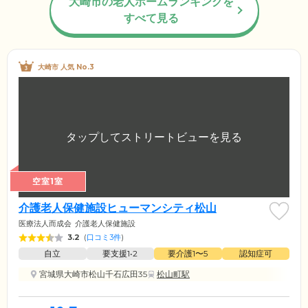
大崎市の老人ホームランキングを
すべて見る
大崎市 人気 No.3
空室1室
介護老人保健施設ヒューマンシティ松山
医療法人而成会
介護老人保健施設
3.2
(
口コミ3件
)
自立
要支援1•2
要介護1〜5
認知症可
宮城県大崎市松山千石広田35
松山町駅