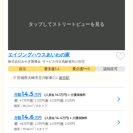
エイジングハウスあいわの家
株式会社みやぎ愛隣会
サービス付き高齢者向け住宅
自立
要支援1•2
要介護1〜5
認知症可
宮城県大崎市古川駅東2
塚目駅
14.5
月額
万円
(入居金
14.1
万円) + 介護保険料
家
4.7
万円
管
2.3
万円
食
5.0
万円
他
2.5
万円
2
個室 / 18.21m
/ Bタイプ
14.6
月額
万円
(入居金
14.4
万円) + 介護保険料
家
4.8
万円
管
2.3
万円
食
5.0
万円
他
2.5
万円
2
個室 / 19.46m
/ Aタイプ