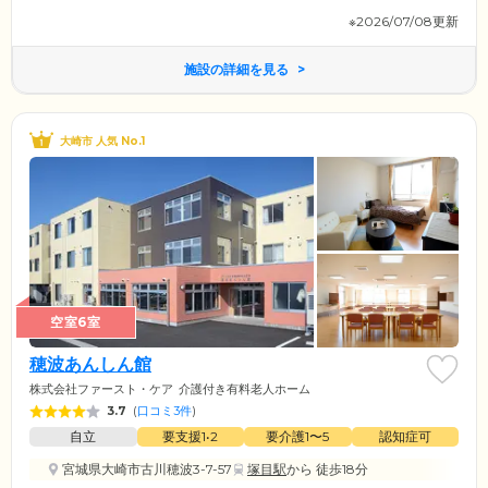
※2026/07/08更新
施設の詳細を見る
大崎市 人気 No.1
空室6室
穂波あんしん館
株式会社ファースト・ケア
介護付き有料老人ホーム
3.7
(
口コミ3件
)
自立
要支援1•2
要介護1〜5
認知症可
宮城県大崎市古川穂波3-7-57
塚目駅
から 徒歩18分