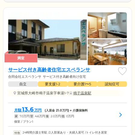
満室
サービス付き高齢者住宅エスペランサ
合同会社エスペランサ
サービス付き高齢者向け住宅
自立
要支援1•2
要介護1〜5
認知症可
宮城県大崎市鳴子温泉字車湯1-7
鳴子温泉駅
13.6
月額
万円
(入居金
21.0
万円) + 介護保険料
家
7.0
万円
管
4.6
万円
食
2.0
万円
他
0
万円
個室 / プラン1
24時間介護士常駐
/
2人部屋あり・夫婦入居可
/
トイレ付き居室