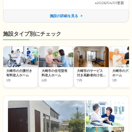
※2026/04/01更新
施設の詳細を見る
施設タイプ別にチェック
大崎市の介護付き
大崎市の住宅型有
大崎市のサービス
大崎市のグル
有料老人ホーム
料老人ホーム
付き高齢者向け住
ホーム
宅
1件
6件
7件
1件