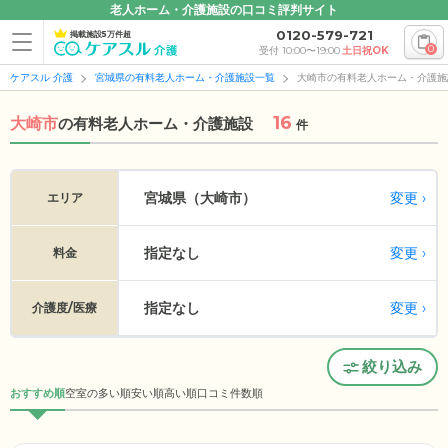
老人ホーム・介護施設の口コミ評判サイト
0120-579-721
掲載施設5万件超
0
受付 10:00〜19:00
土日祝OK
ケアスル 介護
宮城県の有料老人ホーム・介護施設一覧
大崎市の有料老人ホーム・介護施
16
大崎市
の
有料老人ホーム・介護施設
件
変更
宮城県（大崎市）
エリア
指定なし
変更
料金
指定なし
変更
介護度/医療
絞り込み
おすすめ順
空室の多い順
安い順
高い順
口コミ件数順