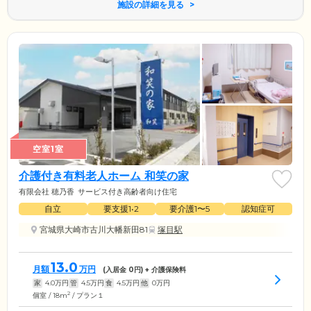
施設の詳細を見る
空室1室
介護付き有料老人ホーム 和笑の家
有限会社 穂乃香
サービス付き高齢者向け住宅
自立
要支援1•2
要介護1〜5
認知症可
宮城県大崎市古川大幡新田81
塚目駅
13.0
月額
万円
(入居金
0
円) + 介護保険料
家
4.0
万円
管
4.5
万円
食
4.5
万円
他
0
万円
2
個室 / 18m
/ プラン１