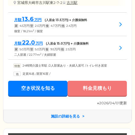
宮城県大崎市古川駅東2-7-2
古川駅
13.6
月額
万円
(入居金
13.5
万円) + 介護保険料
家
4.5
万円
管
2.0
万円
食
4.7
万円
他
2.4
万円
2
個室 / 18.21m
/ 個室
22.0
月額
万円
(入居金
15.0
万円) + 介護保険料
家
5.0
万円
管
5.0
万円
食
9.5
万円
他
2.5
万円
2
二人部屋 / 22.77m
/ 夫婦部屋
24時間介護士常駐
/
2人部屋あり・夫婦入居可
/
トイレ付き居室
定員16名
/
居室16室
/
空き状況を知る
料金見積もり
※2026/04/01更新
施設の詳細を見る