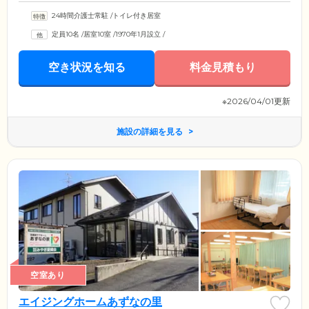
24時間介護士常駐
/
トイレ付き居室
定員10名
/
居室10室
/
1970年1月設立
/
空き状況を知る
料金見積もり
※2026/04/01更新
施設の詳細を見る
空室あり
エイジングホームあずなの里