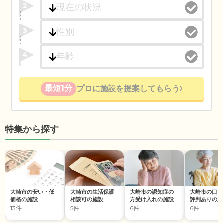
2
3
4
最短1分
プロに施設を提案してもらう
特集から探す
大崎市の安い・低
大崎市の生活保護
大崎市の認知症の
大崎市の口コ
価格の施設
相談可の施設
方受け入れの施設
評判ありの施
13件
5件
6件
6件