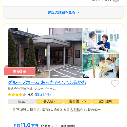
施設の詳細を見る
空室2室
グループホーム あったかいごふるかわ
株式会社三協宮城
グループホーム
4.0
(
口コミ1件
)
自立
要支援2
要介護1〜5
認知症可
宮城県大崎市古川駅前大通6-3-8
古川駅
から 徒歩12分
11.0
月額
万円
(入居金
0
円) + 介護保険料