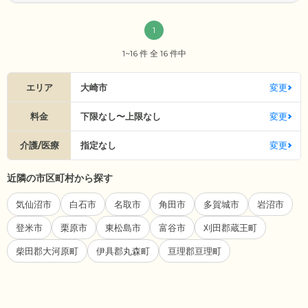
1
1~16 件 全 16 件中
エリア
大崎市
変更
料金
下限なし〜上限なし
変更
介護/医療
指定なし
変更
近隣の市区町村から探す
気仙沼市
白石市
名取市
角田市
多賀城市
岩沼市
登米市
栗原市
東松島市
富谷市
刈田郡蔵王町
柴田郡大河原町
伊具郡丸森町
亘理郡亘理町