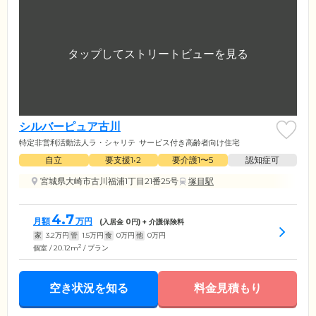
シルバーピュア古川
特定非営利活動法人ラ・シャリテ
サービス付き高齢者向け住宅
自立
要支援1•2
要介護1〜5
認知症可
宮城県大崎市古川福浦1丁目21番25号
塚目駅
4.7
月額
万円
(入居金
0
円) + 介護保険料
家
3.2
万円
管
1.5
万円
食
0
万円
他
0
万円
2
個室 / 20.12m
/ プラン
空き状況を知る
料金見積もり