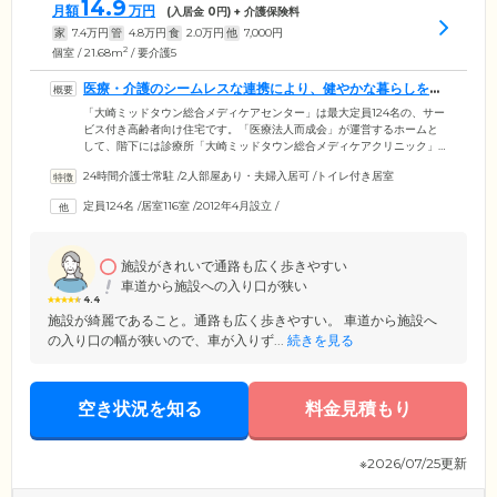
14.9
月額
万円
(入居金
0
円) + 介護保険料
家
7.4
万円
管
4.8
万円
食
2.0
万円
他
7,000
円
2
個室 / 21.68m
/ 要介護5
医療・介護のシームレスな連携により、健やかな暮らしをお
守りしています
「大崎ミッドタウン総合メディケアセンター」は最大定員124名の、サー
ビス付き高齢者向け住宅です。「医療法人而成会」が運営するホームと
して、階下には診療所「大崎ミッドタウン総合メディケアクリニック」
を併設。医療・看護・介護のシームレスな連携により、ご入居者のみな
24時間介護士常駐
/
2人部屋あり・夫婦入居可
/
トイレ付き居室
さまの健やかな暮らしをお守りしています。「人工透析対応型」「介護
対応型」「リハビリ対応型」「認知症対応型」「終末期対応型」といっ
定員124名
/
居室116室
/
2012年4月設立
/
た専門性の高いサポートを行っているため、医療ニーズの高い方やご自
宅での介護が困難な方など、どなたでもお気軽にお問い合わせくださ
い。
施設がきれいで通路も広く歩きやすい
車道から施設への入り口が狭い
4.4
施設が綺麗であること。通路も広く歩きやすい。 車道から施設へ
の入り口の幅が狭いので、車が入りず...
続きを見る
空き状況を知る
料金見積もり
※2026/07/25更新