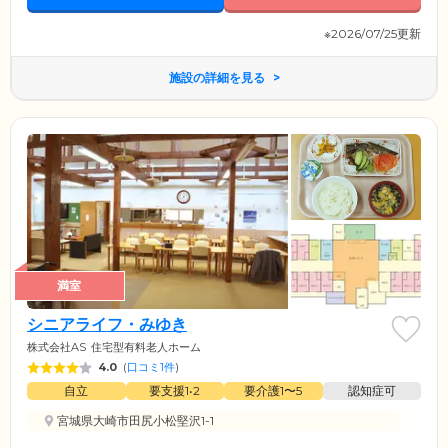
※2026/07/25更新
施設の詳細を見る
満室
シニアライフ・みゆき
株式会社AS
住宅型有料老人ホーム
4.0
(
口コミ1件
)
自立
要支援1•2
要介護1〜5
認知症可
宮城県大崎市田尻小松堅沢1-1