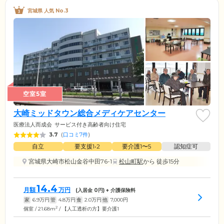
宮城県 人気 No.3
空室5室
大崎ミッドタウン総合メディケアセンター
医療法人而成会
サービス付き高齢者向け住宅
3.7
(
口コミ7件
)
自立
要支援1•2
要介護1〜5
認知症可
宮城県大崎市松山金谷中田76-1
松山町駅
から 徒歩15分
14.4
月額
万円
(入居金
0
円) + 介護保険料
家
6.9
万円
管
4.8
万円
食
2.0
万円
他
7,000
円
2
個室 / 21.68m
/ 【人工透析の方】要介護1