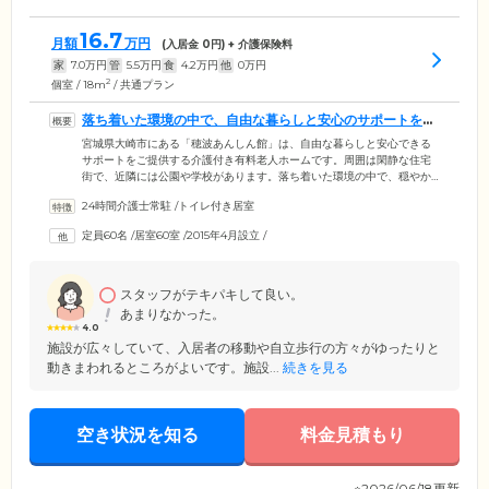
16.7
月額
万円
(入居金
0
円) + 介護保険料
家
7.0
万円
管
5.5
万円
食
4.2
万円
他
0
万円
2
個室 / 18m
/ 共通プラン
落ち着いた環境の中で、自由な暮らしと安心のサポートをご
提供いたします
宮城県大崎市にある「穂波あんしん館」は、自由な暮らしと安心できる
サポートをご提供する介護付き有料老人ホームです。周囲は閑静な住宅
街で、近隣には公園や学校があります。落ち着いた環境の中で、穏やか
な暮らしをお楽しみください。60室あるお部屋は全室個室でトイレと洗
24時間介護士常駐
/
トイレ付き居室
面台がついており、プライバシーを守りながらくつろいでお過ごしいた
だけます。ご入居対象は要支援・要介護の認定を受けた方。胃ろうや透
定員60名
/
居室60室
/
2015年4月設立
/
析、ストーマ、バルーンカテーテルといった、医療的な処置が必要な方
のご入居相談にも応じます。まずはお気軽にお問い合わせください。
スタッフがテキパキして良い。
あまりなかった。
4.0
施設が広々していて、入居者の移動や自立歩行の方々がゆったりと
動きまわれるところがよいです。施設...
続きを見る
空き状況を知る
料金見積もり
※2026/06/18更新