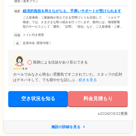
個室 / 基本プラン
経済的負担を抑えながらも、手厚いサポートが受けられます
ご入居者様・ご家族様が安心できる空間づくりを目指して、「ミルケア
穂波」では、さまざまな取り組みを行っています。館内には、地域密着
型のサービスとして「通所」「訪問」「宿泊」など、ご入居者様・ご家
族様のご要望に合わせた多角的な介護サービスを展開する「小規模多機
トイレ付き居室
能型居宅介護」を併設。お食事の見守りや入浴介助といった日常生活上
の支援だけでなく、機能訓練や生活改善のためのレクリエーションをご
定員18名
/
居室18室
/
提供することで、ご入居者様を心身両面からケアしています。地域最安
値の料金設定を実現しながらも手厚いサポートを行っております。
医師による往診があり安心できる
5.0
ホールでみなさん明るい雰囲気ですごされていた。スタッフの応対
はテキパキして、でも穏やかな話しぶ...
続きを見る
空き状況を知る
料金見積もり
※2026/03/22更新
施設の詳細を見る