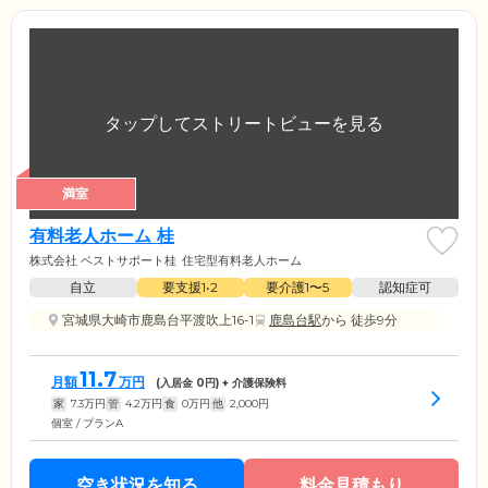
満室
有料老人ホーム 桂
株式会社 ベストサポート桂
住宅型有料老人ホーム
自立
要支援1•2
要介護1〜5
認知症可
宮城県大崎市鹿島台平渡吹上16-1
鹿島台駅
から 徒歩9分
11.7
月額
万円
(入居金
0
円) + 介護保険料
家
7.3
万円
管
4.2
万円
食
0
万円
他
2,000
円
個室 / プランA
空き状況を知る
料金見積もり