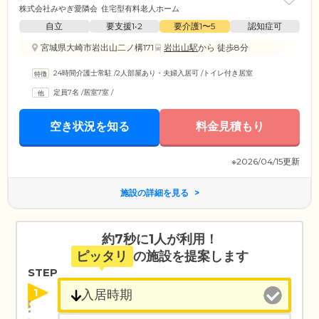
株式会社みやぎ愛隣会
住宅型有料老人ホーム
自立
要支援1•2
要介護1〜5
認知症可
宮城県大崎市岩出山二ノ構171
岩出山駅
から 徒歩8分
24時間介護士常駐
/
2人部屋あり・夫婦入居可
/
トイレ付き居室
定員7名
/
居室7室
/
空き状況を知る
料金見積もり
※2026/04/15更新
施設の詳細を見る
約7秒に1人が利用！
ピッタリ
の施設を提案します
STEP
1