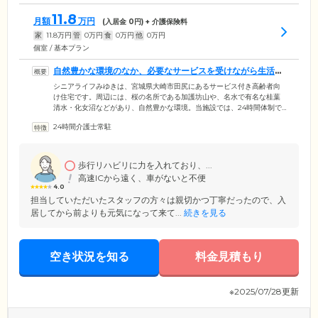
11.8
月額
万円
(入居金
0
円) + 介護保険料
家
11.8
万円
管
0
万円
食
0
万円
他
0
万円
個室 / 基本プラン
自然豊かな環境のなか、必要なサービスを受けながら生活で
きます
シニアライフみゆきは、宮城県大崎市田尻にあるサービス付き高齢者向
け住宅です。周辺には、桜の名所である加護坊山や、名水で有名な桂葉
清水・化女沼などがあり、自然豊かな環境。当施設では、24時間体制で
現場経験豊富な介護スタッフが常駐して、ご入居者様お一人おひとりに
24時間介護士常駐
合わせたケアをご提供しています。急な体調不良やお困りごとにも適切
に対応いたしますので、ご安心ください。また、散髪や通院、お買い物
の際は、送迎サービスのご利用が可能です。生活上のお悩みやご不安に
ついては、相談員が親身になってお話をおうかがいいたしますので、お
歩行リハビリに力を入れており、...
気軽にご相談ください。
高速ICから遠く、車がないと不便
4.0
担当していただいたスタッフの方々は親切かつ丁寧だったので、入
居してから前よりも元気になって来て...
続きを見る
空き状況を知る
料金見積もり
※2025/07/28更新