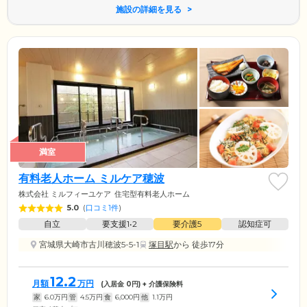
施設の詳細を見る
満室
有料老人ホーム ミルケア穂波
株式会社 ミルフィーユケア
住宅型有料老人ホーム
5.0
(
口コミ1件
)
自立
要支援1•2
要介護5
認知症可
宮城県大崎市古川穂波5-5-1
塚目駅
から 徒歩17分
12.2
月額
万円
(入居金
0
円) + 介護保険料
家
6.0
万円
管
4.5
万円
食
6,000
円
他
1.1
万円