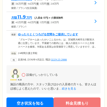
家
3.6
万円
管
4.6
万円
食
0
万円
他
2.8
万円
個室 / プラン1(生活保護)
11.9
月額
万円
(入居金
0
円) + 介護保険料
家
4.5
万円
管
4.6
万円
食
0
万円
他
2.8
万円
個室 / プラン1
ゆったりとくつろげる空間をご提供しています
「グループホームあったかいごふるかわ」は、宮城県大崎市古川駅前大
通に位置しています。平屋建ての館内には、個人の居住スペースと共有
スペースを確保。18室ある居室は全室個室でご用意していますので、ほ
かの方の目を気にすることなく自由にお過ごしいただけます。また共有
24時間介護士常駐
のリビングでは、みなさまでおいしいお食事を囲んだりレクリエーショ
ンを楽しんだりと、和気あいあいとした時間をお過ごしいただけます。
定員9名
/
2016年4月設立
/
電話
0229-23-2888
掘りごたつがある和室もご用意しており、くつろぎの空間をご提供して
います。
設備がしっかりしている
4.0
施設の職員の方や、スタッフ及びほかの入居者の方々も、皆さんほ
ぼ感じよく思えたので、いいと思いま...
続きを見る
空き状況を知る
料金見積もり