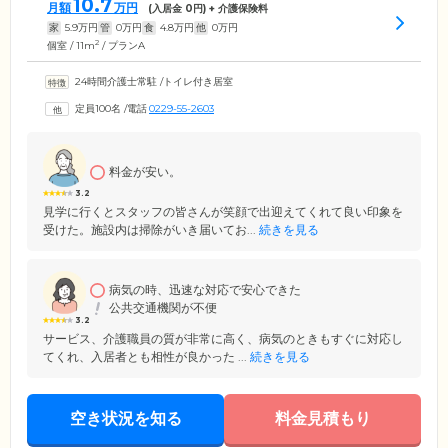
10.7
月額
万円
(入居金
0
円) + 介護保険料
家
5.9
万円
管
0
万円
食
4.8
万円
他
0
万円
2
個室 / 11m
/ プランA
24時間介護士常駐
/
トイレ付き居室
定員100名
/
電話
0229-55-2603
料金が安い。
3.2
見学に行くとスタッフの皆さんが笑顔で出迎えてくれて良い印象を
受けた。施設内は掃除がいき届いてお...
続きを見る
病気の時、迅速な対応で安心できた
公共交通機関が不便
3.2
サービス、介護職員の質が非常に高く、病気のときもすぐに対応し
てくれ、入居者とも相性が良かった ...
続きを見る
空き状況を知る
料金見積もり