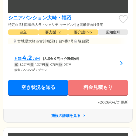
シニアパンション大崎・福沼
特定非営利活動法人ラ・シャリテ
サービス付き高齢者向け住宅
自立
要支援1•2
要介護1〜5
認知症可
宮城県大崎市古川福沼1丁目7番7号
塚目駅
4.2
月額
万円
(入居金
0
円) + 介護保険料
家
3.2
万円
管
1.0
万円
食
0
万円
他
0
万円
2
個室 / 22.45m
/ プラン
空き状況を知る
料金見積もり
※2026/04/01更新
施設の詳細を見る