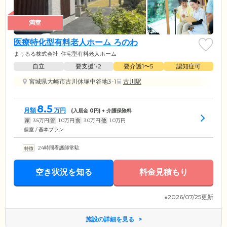
満室
医療特化型有料老人ホーム ろのわ
まぅるる株式会社
住宅型有料老人ホーム
自立
要支援1•2
要介護1〜5
認知症可
宮城県大崎市古川休塚中谷地3-1
古川駅
8.5
月額
万円
(入居金
0
円) + 介護保険料
家
3.5
万円
管
1.0
万円
食
3.0
万円
他
1.0
万円
個室 / 基本プラン
24時間看護師常駐
空き状況を知る
料金見積もり
※2026/07/25更新
施設の詳細を見る