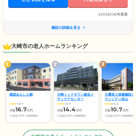
※2026/06/18更新
施設の詳細を見る
大崎市の老人ホームランキング
穂波あんしん館
大崎ミッドタウン総合メ
介護老人保健施設ヒ
ディケアセンター
マンシティ松山
3.7
3.7
3.2
16.7
14.4
10.7
月額
万円
月額
万円
月額
万円
(入居金0万円+介護保険料)
(入居金0万円+介護保険料)
(入居金0万円+介護保険料)