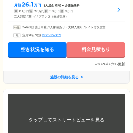
26.1
月額
万円
(入居金
0
円) + 介護保険料
家
8.1
万円
管
9.0
万円
食
9.0
万円
他
0
万円
2
二人部屋 / 35m
/ プラン２（夫婦部屋）
24時間介護士常駐
/
2人部屋あり・夫婦入居可
/
トイレ付き居室
定員31名
/
電話
0229-25-3817
空き状況を知る
料金見積もり
※2026/07/08更新
施設の詳細を見る