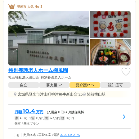
登米市 人気 No.3
特別養護老人ホーム柳風園
社会福祉法人清山会
特別養護老人ホーム
自立
要支援1•2
要介護1〜5
認知症可
宮城県登米市津山町柳津黄牛新山窪125
陸前横山駅
10.4
月額
万円
(入居金
0
円) + 介護保険料
家
6.0
万円
管
0
万円
食
4.3
万円
他
0
万円
個室 / 基本プラン
定員86名
/
居室96室
/
電話
0225-68-2175