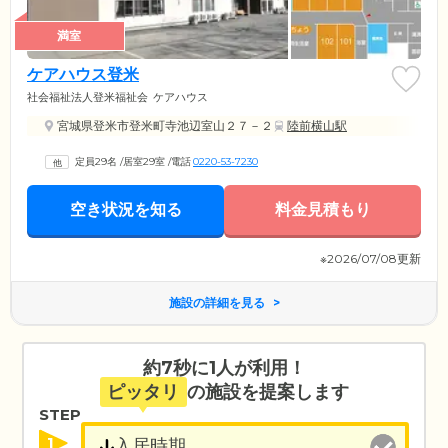
満室
ケアハウス登米
社会福祉法人登米福祉会
ケアハウス
宮城県登米市登米町寺池辺室山２７－２
陸前横山駅
定員29名
/
居室29室
/
電話
0220-53-7230
空き状況を知る
料金見積もり
※2026/07/08更新
施設の詳細を見る
約7秒に1人が利用！
ピッタリ
の施設を提案します
STEP
1