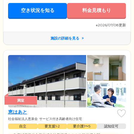
空き状況を知る
料金見積もり
※2026/07/08更新
施設の詳細を見る
満室
恵はあと
社会福祉法人恵泉会
サービス付き高齢者向け住宅
自立
要支援1•2
要介護1〜5
認知症可