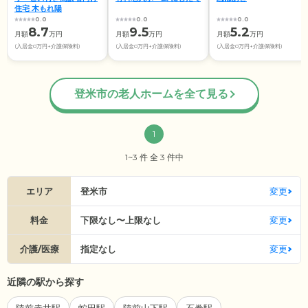
住宅 木もれ陽
0.0
0.0
0.0
8.7
9.5
5.2
月額
万円
月額
万円
月額
万円
(入居金0万円+介護保険料)
(入居金0万円+介護保険料)
(入居金0万円+介護保険料)
登米市の老人ホームを全て見る
1
1~3 件 全 3 件中
エリア
登米市
変更
料金
下限なし〜上限なし
変更
介護/医療
指定なし
変更
近隣の駅から探す
陸前赤井駅
蛇田駅
陸前山下駅
石巻駅