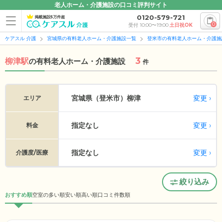
老人ホーム・介護施設の口コミ評判サイト
0120-579-721
掲載施設5万件超
0
受付 10:00〜19:00
土日祝OK
ケアスル 介護
宮城県の有料老人ホーム・介護施設一覧
登米市の有料老人ホーム・介護施
3
柳津駅
の
有料老人ホーム・介護施設
件
変更
宮城県（登米市）
柳津
エリア
指定なし
変更
料金
指定なし
変更
介護度/医療
絞り込み
おすすめ順
空室の多い順
安い順
高い順
口コミ件数順