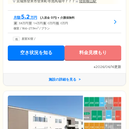
宮城県登米市登米町寺池馬場埣７７７
陸前横山駅
5.2
月額
万円
(入居金
0
円) + 介護保険料
家
3.8
万円
管
1.4
万円
食
0
万円
他
0
万円
2
個室 / 18.6~27.9m
/ プラン
居室30室
/
空き状況を知る
料金見積もり
※2026/06/16更新
施設の詳細を見る