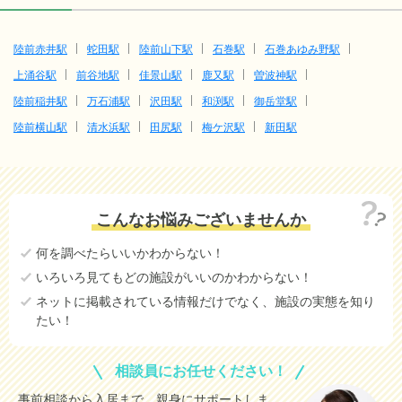
陸前赤井駅
蛇田駅
陸前山下駅
石巻駅
石巻あゆみ野駅
上涌谷駅
前谷地駅
佳景山駅
鹿又駅
曽波神駅
陸前稲井駅
万石浦駅
沢田駅
和渕駅
御岳堂駅
陸前横山駅
清水浜駅
田尻駅
梅ケ沢駅
新田駅
こんなお悩みございませんか
何を調べたらいいかわからない！
いろいろ見てもどの施設がいいのかわからない！
ネットに掲載されている情報だけでなく、施設の実態を知り
たい！
相談員にお任せください！
事前相談から入居まで、親身にサポートしま