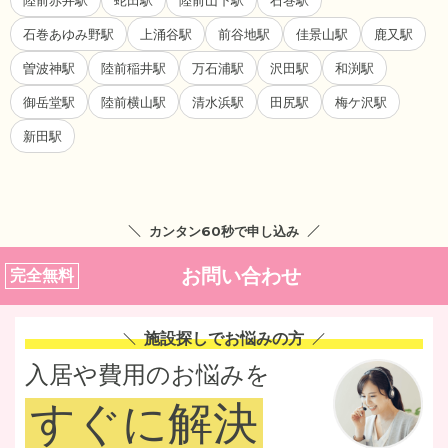
石巻あゆみ野駅
上涌谷駅
前谷地駅
佳景山駅
鹿又駅
曽波神駅
陸前稲井駅
万石浦駅
沢田駅
和渕駅
御岳堂駅
陸前横山駅
清水浜駅
田尻駅
梅ケ沢駅
新田駅
カンタン60秒で申し込み
お問い合わせ
完全無料
施設探しでお悩みの方
入居や費用のお悩みを
すぐに解決